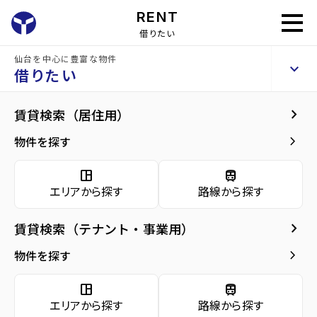
RENT
借りたい
仙台を中心に豊富な物件
榴ケ岡ハイデンス
keyboard_arrow_up
貸店舗・事務所
借りたい
keyboard_arrow_right
現在募集中の物件
keyboard_arrow_right
賃貸検索（居住用）
home
仙台のテナント賃貸
仙台市宮城野区のテナント賃貸
榴ケ岡駅のテ
arrow_forward
建物概要
keyboard_arrow_right
物件を探す
榴ケ岡ハイデンス 2階
arrow_forward
現在募集中の物件
22
space_dashboard
train
万円
管理費・共益費
22,000円
エリアから探す
路線から探す
arrow_forward
共用部
敷金
40万円
礼金
0万円
keyboard_arrow_right
賃貸検索（テナント・事業用）
arrow_forward
地図・周辺環境
keyboard_arrow_right
間取り
事業／91.63m²
物件を探す
arrow_forward
お問い合わせ
space_dashboard
train
階数
2階／11階建て
エリアから探す
路線から探す