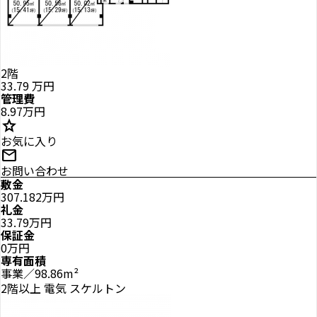
2階
33.79
万円
管理費
8.97万円
star
お気に入り
mail
お問い合わせ
敷金
307.182万円
礼金
33.79万円
保証金
0万円
専有面積
事業／98.86m²
2階以上
電気
スケルトン