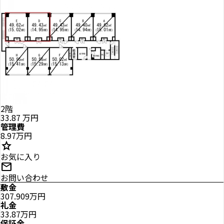
2階
33.87
万円
管理費
8.97万円
star
お気に入り
mail
お問い合わせ
敷金
307.909万円
礼金
33.87万円
保証金