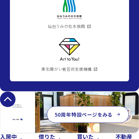
仙台うみの杜水族館
open_in_new
東北障がい者芸術支援機構
open_in_new
keyboard_arrow_up
50周年特設ページをみる
arrow_forward
入居中
借りた
買いた
不動産