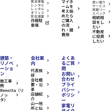
マイホ
家具家電
買い取り
arrow_forward_ios
arrow_forward_ios
レンタル
ームを
サービス
レンタル
arrow_forward_ios
買取リー
考え始
arrow_forward_ios
arrow_forward_ios
オフィス
スバック
めたら
貸会議室
相続相
arrow_forward_ios
月極駐
ご購入
談をし
open_in_new
arrow_forward_ios
車場
の流
たい
arrow_forward_ios
れ・諸
不動産
費用
に投資
arrow_forward_ios
したい
建築・
会社案
よくあ
arrow_forward_ios
リノベ
内
るご質
arrow_forward_ios
arrow_forward_ios
ーショ
問
代表挨
ン
お問い
arrow_forward_ios
拶
arrow_forward_ios
合わせ
会社概
施工事
プライ
arrow_forward_ios
要・沿
例
arrow_forward_ios
革
バシー
Renotta（リ
arrow_forward_ios
店舗紹
ポリシ
ノッ
arrow_forward_ios
arrow_forward_ios
介
タ）
ー
山一地
家電リ
所と仙
arrow_forward_ios
サイク