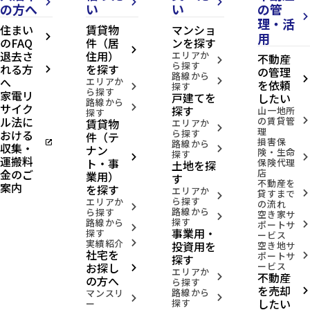
arrow_forward_ios
arrow_forward_ios
arrow_forward_ios
の方へ
い
い
の管
arrow_forward_ios
理・活
住まい
賃貸物
マンショ
用
arrow_forward_ios
のFAQ
件（居
ンを探す
arrow_forward_ios
退去さ
住用）
エリアか
不動産
arrow_forward_ios
ら探す
れる方
を探す
の管理
arrow_forward_ios
路線から
へ
arrow_forward_ios
エリアか
arrow_forward_ios
を依頼
探す
arrow_forward_ios
ら探す
家電リ
戸建てを
したい
路線から
サイク
arrow_forward_ios
探す
山一地所
探す
ル法に
の賃貸管
賃貸物
arrow_forward_ios
エリアか
arrow_forward_ios
理
おける
ら探す
件（テ
損害保
open_in_new
路線から
収集・
ナン
arrow_forward_ios
険・生命
探す
arrow_forward_ios
arrow_forward_ios
運搬料
ト・事
保険代理
土地を探
金のご
店
業用）
す
不動産を
案内
を探す
エリアか
貸すまで
arrow_forward_ios
arrow_forward_ios
ら探す
エリアか
の流れ
arrow_forward_ios
路線から
ら探す
空き家サ
arrow_forward_ios
探す
路線から
ポートサ
arrow_forward_ios
arrow_forward_ios
事業用・
探す
ービス
実績紹介
投資用を
arrow_forward_ios
空き地サ
社宅を
ポートサ
arrow_forward_ios
探す
お探し
ービス
arrow_forward_ios
エリアか
不動産
arrow_forward_ios
の方へ
ら探す
を売却
路線から
arrow_forward_ios
マンスリ
arrow_forward_ios
arrow_forward_ios
したい
探す
ー