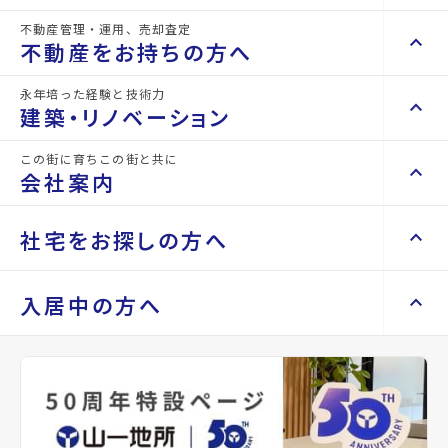
不動産管理・運用、売却査定
keyboard_arrow_right
keyboard_arrow_up
不動産を買いたい方へ
不動産をお持ちの方へ
keyboard_arrow_right
マンションを探す
詳細情報
details
永年培った経験と技術力
keyboard_arrow_right
keyboard_arrow_up
不動産をお持ちの方へ
建築・リノベーション
space_dashboard
train
keyboard_arrow_right
不動産の管理を依頼したい
エリアから探す
路線から探す
物件名
晩翠ウイングビル
この街に育ちこの街と共に
keyboard_arrow_right
keyboard_arrow_up
建築・リノベーション
会社案内
山一地所の賃貸管理
keyboard_arrow_right
keyboard_arrow_right
戸建てを探す
損害保険・生命保険代理店
所在地
宮城県仙台市青葉区木町通1丁目
keyboard_arrow_right
keyboard_arrow_right
施工事例
不動産を貸すまでの流れ
keyboard_arrow_right
keyboard_arrow_right
keyboard_arrow_up
会社案内
社宅をお探しの方へ
keyboard_arrow_right
Renotta（リノッタ）
space_dashboard
train
空き家サポートサービス
keyboard_arrow_right
アクセス
仙台市地下鉄南北線/北四番丁駅 徒歩7分
エリアから探す
路線から探す
空き地サポートサービス
keyboard_arrow_right
keyboard_arrow_right
代表挨拶
仙台市地下鉄南北線/勾当台公園駅 徒歩8分
keyboard_arrow_right
keyboard_arrow_up
社宅をお探しの方へ
入居中の方へ
keyboard_arrow_right
不動産を売却したい
keyboard_arrow_right
会社概要・沿革
宮城交通・仙台市営 バス停『木町通一丁
keyboard_arrow_right
土地を探す
目』から徒歩1分
keyboard_arrow_right
マンスリーマンション
keyboard_arrow_right
買い取りサービス
店舗紹介
keyboard_arrow_right
location_on
グーグルマップでみる
open_in_new
keyboard_arrow_right
住まいのFAQ
買取リースバック
space_dashboard
train
keyboard_arrow_right
keyboard_arrow_right
家具家電レンタル
keyboard_arrow_right
山一地所と仙台
エリアから探す
路線から探す
keyboard_arrow_right
相続相談をしたい
keyboard_arrow_right
退去される方へ
keyboard_arrow_right
レンタルオフィス
種別
貸店舗・事務所
築年月
1998
keyboard_arrow_right
パーパス
年03
keyboard_arrow_right
不動産に投資したい
keyboard_arrow_right
事業用・投資用を探す
※準備中 住まいのしおり（PDF）