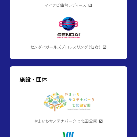
マイナビ仙台レディース
open_in_new
センダイガールズプロレスリング（仙女）
open_in_new
施設・団体
やまいちサステナパーク七北田公園
open_in_new