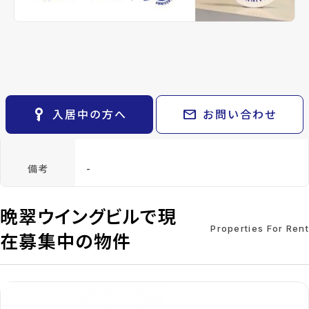
keyboard_arrow_right
貸会議室
月
keyboard_arrow_right
CM紹介
open_in_new
月極駐車場
keyboard_arrow_right
space_dashboard
train
採用情報
構造
SRC(鉄骨鉄筋コンク
階建
地上
エリアから探す
路線から探す
リート)
10階
keyboard_arrow_right
お気に入り
総戸数
-
管理
-
物件
keyboard_arrow_right
key_vertical
mail
入居中の方へ
お問い合わせ
設備・条件
駐車場あり、都市ガス、2駅利用可、バス停
検索条件
keyboard_arrow_right
徒歩3分以内
閲覧履歴
keyboard_arrow_right
keyboard_arrow_right
マイホームを考え始めたら
備考
-
keyboard_arrow_right
ご購入の流れ・諸費用
晩翠ウイングビルで現
Properties For Rent
在募集中の物件