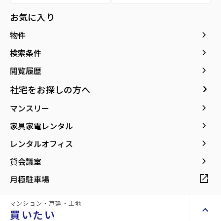
所在地
宮城県仙台市青葉区木町通1丁目
お気に入り
location_on
グーグルマップでみる
open_in_new
keyboard_arrow_right
物件
keyboard_arrow_right
検索条件
keyboard_arrow_right
閲覧履歴
keyboard_arrow_right
社宅をお探しの方へ
keyboard_arrow_right
マンスリー
keyboard_arrow_right
家具家電レンタル
keyboard_arrow_right
レンタルオフィス
keyboard_arrow_right
貸会議室
open_in_new
月極駐車場
マンション・戸建・土地
keyboard_arrow_up
買いたい