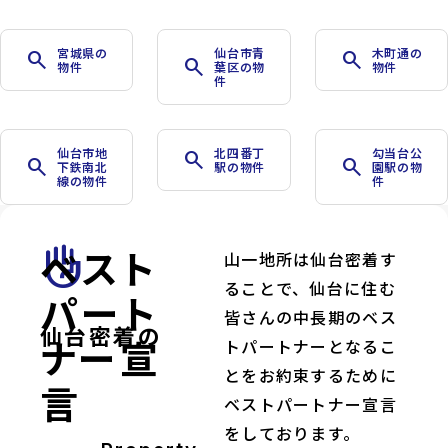
宮城県の
仙台市青
木町通の
search
search
search
物件
葉区の物
物件
件
仙台市地
北四番丁
勾当台公
search
search
search
下鉄南北
駅の物件
園駅の物
線の物件
件
ベスト
front_hand
山一地所は仙台密着す
ることで、仙台に住む
パート
皆さんの中長期のベス
仙台密着の
ナー宣
トパートナーとなるこ
とをお約束するために
言
ベストパートナー宣言
をしております。