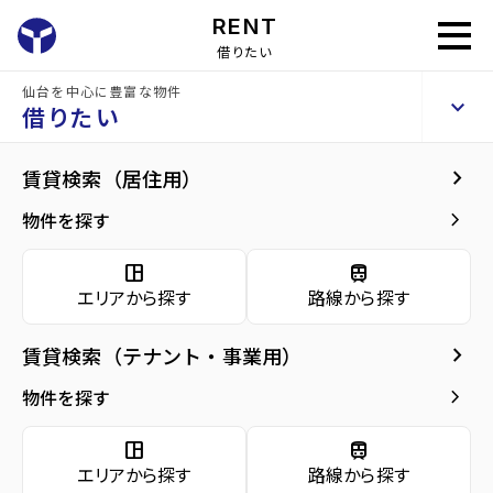
RENT
借りたい
仙台を中心に豊富な物件
晩翠ウイングビル
keyboard_arrow_up
貸店舗・事務所
借りたい
keyboard_arrow_right
建物概要
keyboard_arrow_right
賃貸検索（居住用）
home
仙台のテナント賃貸
仙台市青葉区のテナント賃貸
北四番丁駅のテ
arrow_forward
建物概要
keyboard_arrow_right
物件を探す
晩翠ウイングビル
arrow_forward
現在募集中の物件
space_dashboard
train
エリアから探す
路線から探す
arrow_forward
共用部
種別／構造
貸店舗・事務所／SRC(鉄骨鉄筋コンクリー
ト)
keyboard_arrow_right
賃貸検索（テナント・事業用）
arrow_forward
地図・周辺環境
keyboard_arrow_right
物件を探す
アクセス
仙台市地下鉄南北線/北四番丁駅 徒歩7分
仙台市地下鉄南北線/勾当台公園駅 徒歩8分
space_dashboard
train
宮城交通・仙台市営 バス停『木町通一丁
目』から徒歩1分
エリアから探す
路線から探す