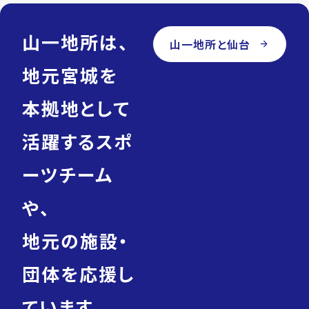
山一地所は、
山一地所と仙台
arrow_forward
地元宮城を
本拠地として
活躍するスポ
ーツチーム
や、
地元の施設・
団体を応援し
ています。