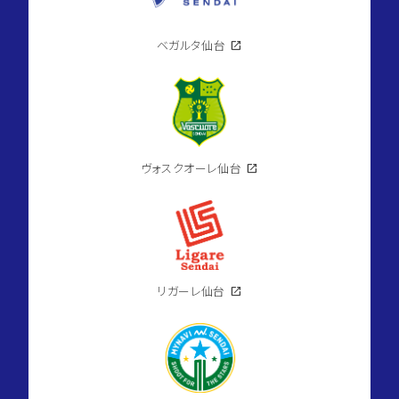
ベガルタ仙台
open_in_new
ヴォスクオーレ仙台
open_in_new
リガーレ仙台
open_in_new