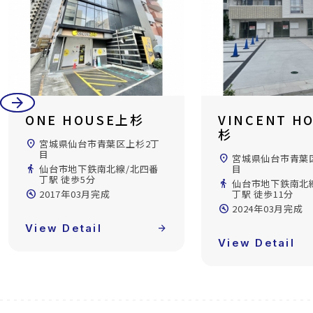
arrow_back
arrow_forward
ONE HOUSE上杉
VINCENT H
杉
location_on
宮城県仙台市青葉区上杉2丁
目
location_on
宮城県仙台市青葉
directions_walk
仙台市地下鉄南北線/北四番
目
丁駅 徒歩5分
directions_walk
仙台市地下鉄南北
build_circle
2017年03月完成
丁駅 徒歩11分
build_circle
2024年03月完成
View Detail
arrow_forward
View Detail