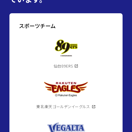
スポーツチーム
仙台89ERS
open_in_new
東北楽天ゴールデンイーグルス
open_in_new