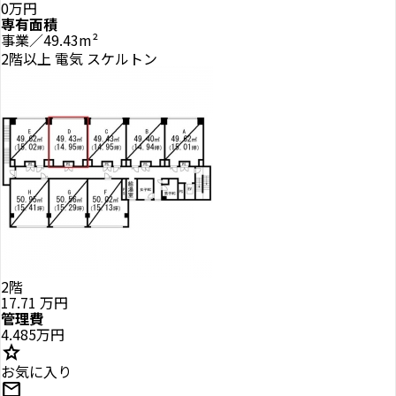
0万円
専有面積
事業／49.43m²
2階以上
電気
スケルトン
2階
17.71
万円
管理費
4.485万円
star
お気に入り
mail