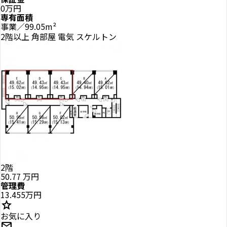
0万円
専有面積
事業／99.05m²
2階以上
角部屋
電気
スケルトン
2階
50.77
万円
管理費
13.455万円
star
お気に入り
mail