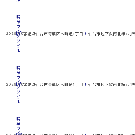
晩
翠
ウ
イ
cottage
location_on
directions_walk
宮城県仙台市青葉区木町通1丁目
仙台市地下鉄南北線/北四
2026.08.09
ン
グ
ビ
ル
晩
翠
ウ
イ
cottage
location_on
directions_walk
宮城県仙台市青葉区木町通1丁目
仙台市地下鉄南北線/北四
2026.08.09
ン
グ
ビ
ル
晩
翠
ウ
イ