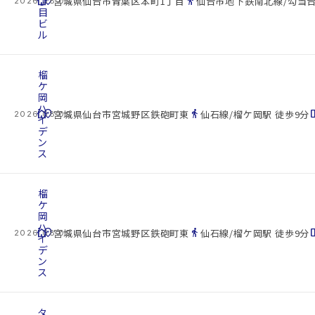
cottage
丁
location_on
directions_walk
宮城県仙台市青葉区本町1丁目
仙台市地下鉄南北線/勾当台
2026.08.09
目
ビ
ル
榴
ケ
岡
ハ
cottage
location_on
directions_walk
space_d
宮城県仙台市宮城野区鉄砲町東
仙石線/榴ケ岡駅 徒歩9分
2026.08.09
イ
デ
ン
ス
榴
ケ
岡
ハ
cottage
location_on
directions_walk
space_d
宮城県仙台市宮城野区鉄砲町東
仙石線/榴ケ岡駅 徒歩9分
2026.08.09
イ
デ
ン
ス
タ