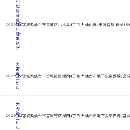
小
松
島
貸
倉
cottage
庫・
location_on
directions_walk
宮城県仙台市青葉区小松島4丁目
仙山線/東照宮駅 徒歩15
2026.08.09
店
舗・
事
務
所
大
野
第
cottage
location_on
directions_walk
宮城県仙台市宮城野区榴岡4丁目
仙台市地下鉄東西線/宮城
2026.08.09
二
ビ
ル
大
野
第
cottage
location_on
directions_walk
宮城県仙台市宮城野区榴岡4丁目
仙台市地下鉄東西線/宮城
2026.08.09
二
ビ
ル