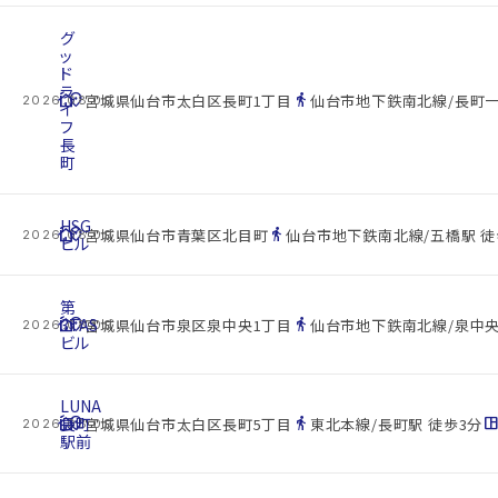
グ
ッ
ド
ラ
cottage
location_on
directions_walk
宮城県仙台市太白区長町1丁目
仙台市地下鉄南北線/長町一
2026.08.09
イ
フ
長
町
HSG
cottage
location_on
directions_walk
宮城県仙台市青葉区北目町
仙台市地下鉄南北線/五橋駅 徒
2026.08.09
ビル
第
cottage
3TAS
location_on
directions_walk
宮城県仙台市泉区泉中央1丁目
仙台市地下鉄南北線/泉中央
2026.08.09
ビル
LUNA
cottage
長町
location_on
directions_walk
space_dashboa
宮城県仙台市太白区長町5丁目
東北本線/長町駅 徒歩3分
2026.08.09
駅前