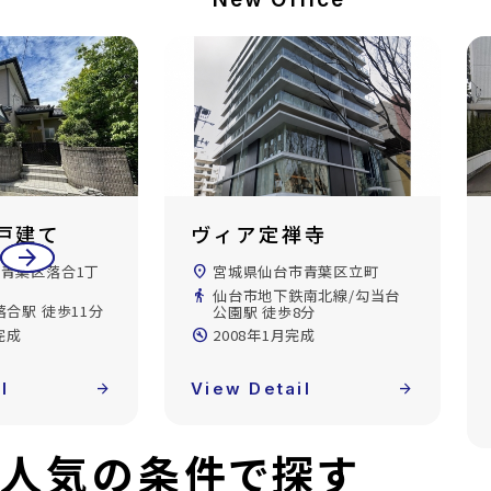
禅寺
ダイアパレスリバー
arrow_back
arrow_forward
サイド八幡
市青葉区立町
location_on
宮城県仙台市青葉区八幡5丁
南北線/勾当台
目
8分
directions_walk
仙山線/国見駅 徒歩16分
完成
build_circle
1989年2月完成
l
arrow_forward
View Detail
arrow_forward
人気の条件で探す