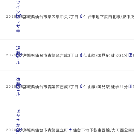
ツ
イ
ン
cottage
プ
location_on
directions_walk
宮城県仙台市泉区泉中央2丁目
仙台市地下鉄南北線/泉中央
2026.08.09
ラ
ザ
幸
遠
藤
cottage
location_on
directions_walk
space_dashboard
宮城県仙台市青葉区吉成3丁目
仙山線/国見駅 徒歩31分
2026.08.09
ビ
ル
遠
藤
cottage
location_on
directions_walk
space_dashboard
宮城県仙台市青葉区吉成3丁目
仙山線/国見駅 徒歩31分
2026.08.09
ビ
ル
あ
か
さ
か
cottage
マ
location_on
directions_walk
宮城県仙台市青葉区立町
仙台市地下鉄東西線/大町西公園駅
2026.08.09