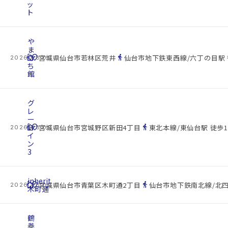
ッ
ト
や
ま
cottage
ぐ
location_on
directions_walk
宮城県仙台市若林区荒井
仙台市地下鉄東西線/六丁の目駅 
2026.08.09
ち
館
グ
レ
ー
cottage
ト
location_on
directions_walk
宮城県仙台市宮城野区新田4丁目
東北本線/東仙台駅 徒歩1
2026.08.09
イ
ン
3
inherit
cottage
location_on
directions_walk
宮城県仙台市青葉区木町通2丁目
仙台市地下鉄南北線/北四
2026.08.09
木町通
鶴
巻