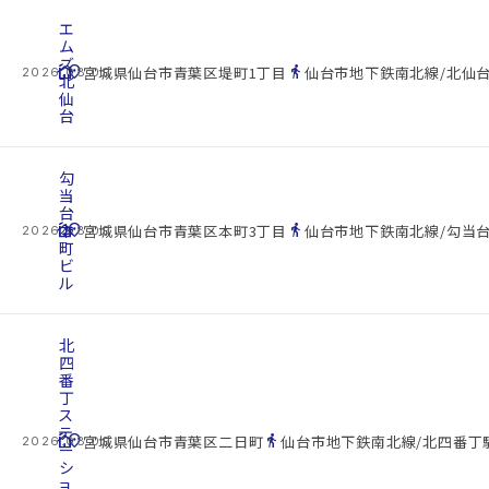
エ
ム
ズ
cottage
location_on
directions_walk
宮城県仙台市青葉区堤町1丁目
仙台市地下鉄南北線/北仙台
2026.08.09
北
仙
台
勾
当
台
cottage
本
location_on
directions_walk
宮城県仙台市青葉区本町3丁目
仙台市地下鉄南北線/勾当台
2026.08.09
町
ビ
ル
北
四
番
丁
ス
テ
cottage
location_on
directions_walk
宮城県仙台市青葉区二日町
仙台市地下鉄南北線/北四番丁駅
2026.08.09
ー
シ
ョ