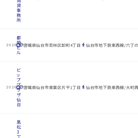
南
貸
事
務
所
都
築
cottage
location_on
directions_walk
宮城県仙台市若林区卸町4丁目
仙台市地下鉄東西線/六丁の
2026.08.09
ビ
ル
ビ
ッ
プ
プ
cottage
location_on
directions_walk
宮城県仙台市青葉区片平1丁目
仙台市地下鉄東西線/大町西
2026.08.09
ラ
ザ
仙
台
黒
松
3
丁