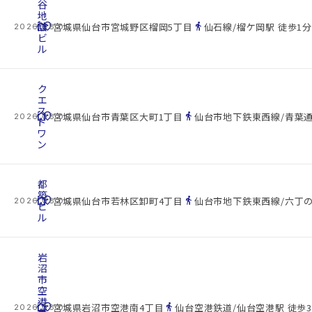
谷
地
cottage
舘
location_on
directions_walk
宮城県仙台市宮城野区榴岡5丁目
仙石線/榴ケ岡駅 徒歩1分
2026.08.09
ビ
ル
ク
エ
ス
cottage
location_on
directions_walk
宮城県仙台市青葉区大町1丁目
仙台市地下鉄東西線/青葉通
2026.08.09
ト
ワ
ン
都
築
cottage
location_on
directions_walk
宮城県仙台市若林区卸町4丁目
仙台市地下鉄東西線/六丁の
2026.08.09
ビ
ル
岩
沼
市
空
港
cottage
location_on
directions_walk
宮城県岩沼市空港南4丁目
仙台空港鉄道/仙台空港駅 徒歩3
2026.08.09