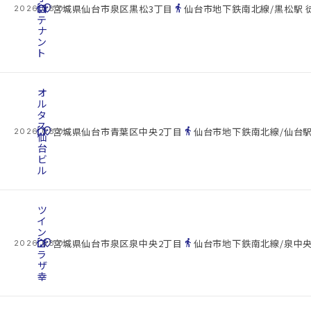
cottage
目
location_on
directions_walk
宮城県仙台市泉区黒松3丁目
仙台市地下鉄南北線/黒松駅 
2026.08.09
テ
ナ
ン
ト
オ
ル
タ
ス
cottage
location_on
directions_walk
宮城県仙台市青葉区中央2丁目
仙台市地下鉄南北線/仙台駅
2026.08.09
仙
台
ビ
ル
ツ
イ
ン
cottage
プ
location_on
directions_walk
宮城県仙台市泉区泉中央2丁目
仙台市地下鉄南北線/泉中央
2026.08.09
ラ
ザ
幸