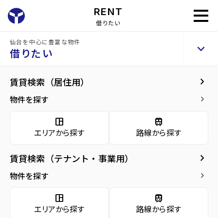
RENT
借りたい
home
借りたい
テナントを探す
仙台を中心に豊富な物件
keyboard_arrow_up
借りたい
keyboard_arrow_right
賃貸検索（居住用）
物件を探す
keyboard_arrow_right
space_dashboard
train
エリアから探す
路線から探す
space_dashboard
train
エリアから探す
路線から探す
keyboard_arrow_right
賃貸検索（テナント・事業用）
種別から探す
物件を探す
keyboard_arrow_right
source_environment
cottage
apartment
space_dashboard
train
domain
レンタ
エリアから探す
路線から探す
貸土
ル