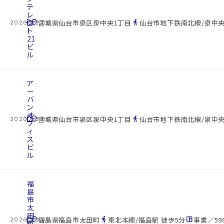
テ
レ
cottage
ク
location_on
directions_walk
宮城県仙台市泉区泉中央1丁目
仙台市地下鉄南北線/泉中央
2026.08.09
ト
21
ビ
ル
ア
ー
バ
ン
オ
cottage
location_on
directions_walk
宮城県仙台市泉区泉中央1丁目
仙台市地下鉄南北線/泉中央
2026.08.09
フ
ィ
ス
ビ
ル
福
島
市
太
田
cottage
location_on
directions_walk
space_dashboard
福島県福島市太田町
東北本線/福島駅 徒歩5分
事業／598
2026.08.09
町