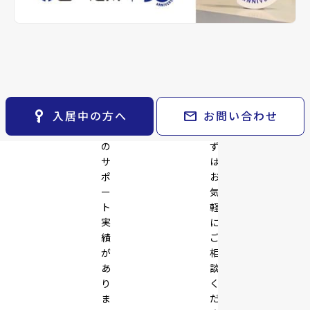
※準備中 住まいのしおり（PDF）
space_dashboard
train
採用情報
keyboard_arrow_right
月極駐車場
舗・
ご
open_in_new
エリアから探す
路線から探す
事
提
業
案
お気に入り
keyboard_arrow_right
拠
い
点
た
物件
keyboard_arrow_right
の
し
検索条件
keyboard_arrow_right
開
ま
閲覧履歴
keyboard_arrow_right
key_vertical
mail
入居中の方へ
お問い合わせ
発
す。
keyboard_arrow_right
マイホームを考え始めたら
で
ま
の
ず
keyboard_arrow_right
ご購入の流れ・諸費用
サ
は
ポ
お
ー
気
ト
軽
実
に
績
ご
が
相
あ
談
り
く
ま
だ