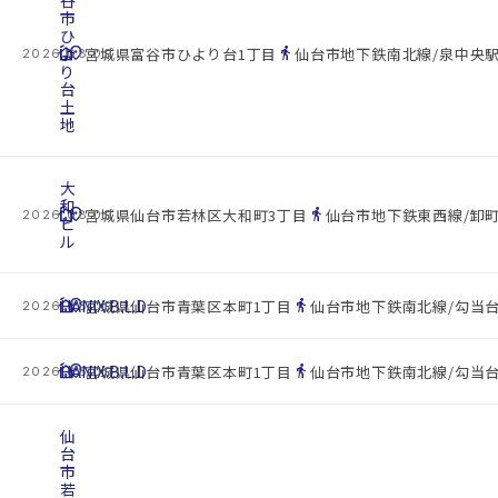
谷
市
ひ
cottage
よ
location_on
directions_walk
宮城県富谷市ひより台1丁目
仙台市地下鉄南北線/泉中央駅 
2026.08.09
り
台
土
地
大
和
cottage
location_on
directions_walk
宮城県仙台市若林区大和町3丁目
仙台市地下鉄東西線/卸町
2026.08.09
ビ
ル
cottage
HANIX.B.L.D
location_on
directions_walk
宮城県仙台市青葉区本町1丁目
仙台市地下鉄南北線/勾当台
2026.08.09
cottage
HANIX.B.L.D
location_on
directions_walk
宮城県仙台市青葉区本町1丁目
仙台市地下鉄南北線/勾当台
2026.08.09
仙
台
市
若