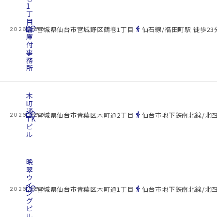
1
丁
目
cottage
倉
location_on
directions_walk
宮城県仙台市宮城野区鶴巻1丁目
仙石線/福田町駅 徒歩23
2026.08.09
庫
付
事
務
所
木
町
通
cottage
location_on
directions_walk
宮城県仙台市青葉区木町通2丁目
仙台市地下鉄南北線/北四
2026.08.09
TK
ビ
ル
晩
翠
ウ
イ
cottage
location_on
directions_walk
宮城県仙台市青葉区木町通1丁目
仙台市地下鉄南北線/北四
2026.08.09
ン
グ
ビ
ル