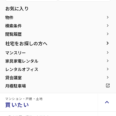
オフィ
地
オフィ
店舗
ス
その他
お気に入り
ス
物件
keyboard_arrow_right
検索条件
keyboard_arrow_right
閲覧履歴
keyboard_arrow_right
安
お
keyboard_arrow_right
社宅をお探しの方へ
心
悩
マンスリー
keyboard_arrow_right
し
み
て
中
家具家電レンタル
keyboard_arrow_right
お
の
レンタルオフィス
keyboard_arrow_right
任
方
せ
も
貸会議室
keyboard_arrow_right
い
お
月極駐車場
open_in_new
た
気
だ
軽
け
に
マンション・戸建・土地
keyboard_arrow_up
買いたい
る
ご
豊
相
富
談