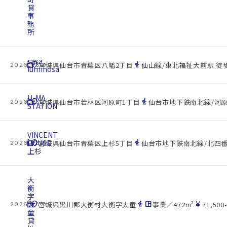
貸
事
務
所
casa
cottage
location_on
directions_walk
宮城県仙台市青葉区八幡2丁目
仙山線/東北福祉大前駅 徒歩
2026.08.09
luminosa
U-MA
cottage
location_on
directions_walk
宮城県仙台市若林区河原町1丁目
仙台市地下鉄南北線/河原
2026.08.09
STATION
VINCENT
cottage
HOUSE
location_on
directions_walk
宮城県仙台市青葉区上杉5丁目
仙台市地下鉄南北線/北四番
2026.08.09
上杉
大
衡
字
cottage
大
location_on
directions_walk
space_dashboard
currency_yen
宮城県黒川郡大衡村大衡字大童
事業／472m²
71,500
2026.08.09
童
貸