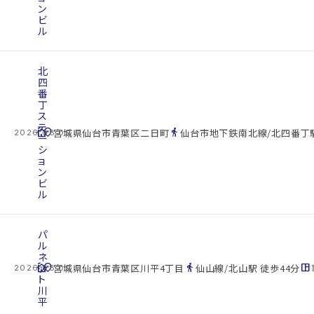
ン
ビ
ル
北
四
番
丁
ス
テ
cottage
location_on
directions_walk
宮城県仙台市青葉区二日町
仙台市地下鉄南北線/北四番丁駅
2026.08.09
ー
シ
ョ
ン
ビ
ル
パ
ル
ネ
cottage
ッ
location_on
directions_walk
space_dashboard
宮城県仙台市青葉区川平4丁目
仙山線/北山駅 徒歩44分
2026.08.09
ト
川
平