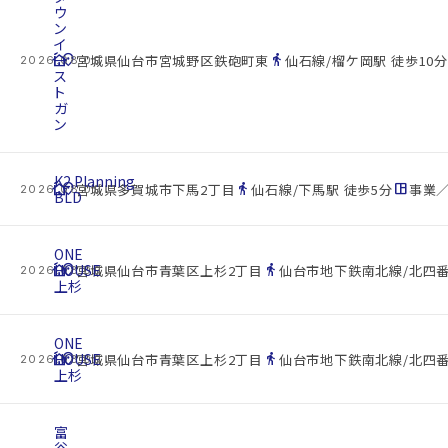
ウ
ン
イ
cottage
ー
location_on
directions_walk
宮城県仙台市宮城野区鉄砲町東
仙石線/榴ケ岡駅 徒歩10分
2026.08.09
ス
ト
ガ
ン
K2.Planning
cottage
location_on
directions_walk
space_dashboard
宮城県多賀城市下馬2丁目
仙石線/下馬駅 徒歩5分
事業／
2026.08.09
BLD
ONE
cottage
HOUSE
location_on
directions_walk
宮城県仙台市青葉区上杉2丁目
仙台市地下鉄南北線/北四番
2026.08.09
上杉
ONE
cottage
HOUSE
location_on
directions_walk
宮城県仙台市青葉区上杉2丁目
仙台市地下鉄南北線/北四番
2026.08.09
上杉
富