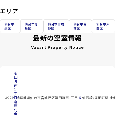
エリア
仙台市
仙台市青
仙台市宮城
仙台市若
仙台市太
泉区
葉区
野区
林区
白区
最新の空室情報
Vacant Property Notice
福
田
町
南
1
丁
cottage
目
location_on
directions_walk
宮城県仙台市宮城野区福田町南1丁目
仙石線/福田町駅 徒
2026.08.09
倉
庫
付
事