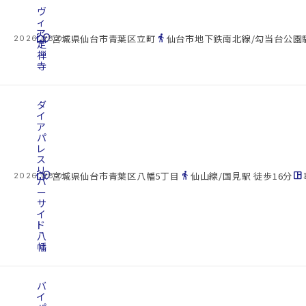
ヴ
ィ
ア
cottage
location_on
directions_walk
宮城県仙台市青葉区立町
仙台市地下鉄南北線/勾当台公園駅
2026.08.09
定
禅
寺
ダ
イ
ア
パ
レ
ス
リ
cottage
location_on
directions_walk
space_dashboard
宮城県仙台市青葉区八幡5丁目
仙山線/国見駅 徒歩16分
2026.08.09
バ
ー
サ
イ
ド
八
幡
バ
イ