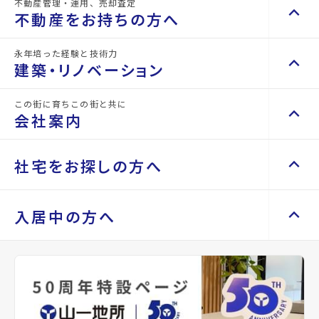
不動産管理・運用、売却査定
keyboard_arrow_up
keyboard_arrow_right
不動産を買いたい方へ
な
く
不動産をお持ちの方へ
紹
だ
マンションを探す
keyboard_arrow_right
介
さ
永年培った経験と技術力
keyboard_arrow_up
keyboard_arrow_right
不動産をお持ちの方へ
実
い。
建築・リノベーション
space_dashboard
train
績
事
エリアから探す
路線から探す
不動産の管理を依頼したい
keyboard_arrow_right
山
業
この街に育ちこの街と共に
keyboard_arrow_up
一
内
keyboard_arrow_right
建築・リノベーション
山一地所の賃貸管理
keyboard_arrow_right
会社案内
戸建てを探す
keyboard_arrow_right
地
容
損害保険・生命保険代理店
keyboard_arrow_right
施工事例
keyboard_arrow_right
所
を
不動産を貸すまでの流れ
keyboard_arrow_right
space_dashboard
train
に
お
Renotta（リノッタ）
空き家サポートサービス
keyboard_arrow_up
keyboard_arrow_right
keyboard_arrow_right
会社案内
keyboard_arrow_right
社宅をお探しの方へ
エリアから探す
路線から探す
は
聞
空き地サポートサービス
keyboard_arrow_right
代表挨拶
keyboard_arrow_right
様々
き
不動産を売却したい
keyboard_arrow_right
土地を探す
keyboard_arrow_right
な
し
会社概要・沿革
keyboard_arrow_up
keyboard_arrow_right
keyboard_arrow_right
社宅をお探しの方へ
入居中の方へ
分
て、
買い取りサービス
keyboard_arrow_right
店舗紹介
keyboard_arrow_right
space_dashboard
train
野
最
マンスリーマンション
keyboard_arrow_right
買取リースバック
keyboard_arrow_right
で
適
エリアから探す
路線から探す
山一地所と仙台
keyboard_arrow_right
家具家電レンタル
keyboard_arrow_right
keyboard_arrow_right
住まいのFAQ
相続相談をしたい
keyboard_arrow_right
の
な
パーパス
keyboard_arrow_right
新
物
レンタルオフィス
keyboard_arrow_right
事業用・投資用を探す
keyboard_arrow_right
不動産に投資したい
keyboard_arrow_right
keyboard_arrow_right
退去される方へ
規
件
CM紹介
keyboard_arrow_right
貸会議室
keyboard_arrow_right
店
を