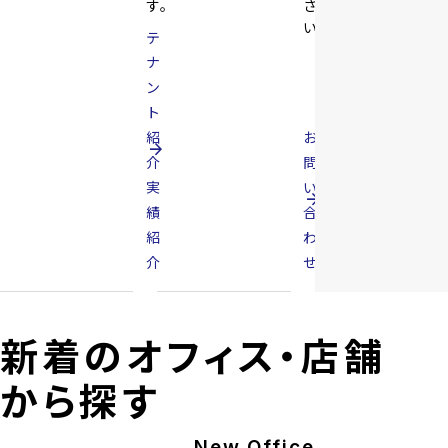
す。
さ
い。
テ
ナ
ン
ト
紹
お
arrow_forward
介
問
実
い
arrow_forward
績
合
紹
わ
介
せ
新着のオフィス・店舗
から探す
New Office