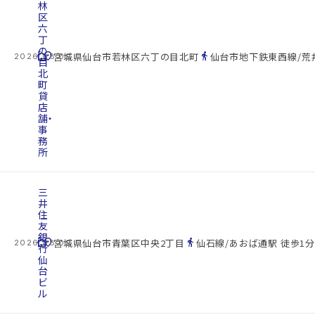
林
区
六
丁
の
cottage
location_on
directions_walk
宮城県仙台市若林区六丁の目北町
仙台市地下鉄東西線/荒井
2026.08.09
目
北
町
貸
店
舗・
事
務
所
三
井
住
友
銀
cottage
location_on
directions_walk
宮城県仙台市青葉区中央2丁目
仙石線/あおば通駅 徒歩1分
2026.08.09
行
仙
台
ビ
ル