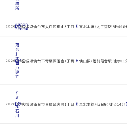
務
所
Kanon
cottage
location_on
directions_walk
宮城県仙台市太白区郡山5丁目
東北本線/太子堂駅 徒歩18
2026.08.09
Sendai
落
合
1
丁
cottage
location_on
directions_walk
宮城県仙台市青葉区落合1丁目
仙山線/陸前落合駅 徒歩11
2026.08.09
目
戸
建
て
ド
ミ
ー
cottage
location_on
directions_walk
space
宮城県仙台市青葉区宮町1丁目
東北本線/仙台駅 徒歩14分
2026.08.09
ル
石
川