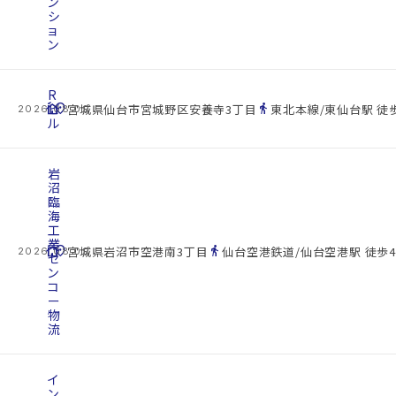
ン
シ
ョ
ン
R
cottage
ビ
location_on
directions_walk
宮城県仙台市宮城野区安養寺3丁目
東北本線/東仙台駅 徒歩
2026.08.09
ル
岩
沼
臨
海
工
業
cottage
location_on
directions_walk
宮城県岩沼市空港南3丁目
仙台空港鉄道/仙台空港駅 徒歩4
2026.08.09
セ
ン
コ
ー
物
流
イ
ン