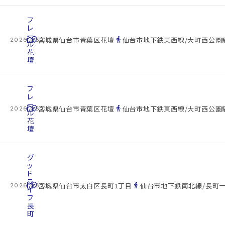
フ
レ
ー
cottage
location_on
directions_walk
宮城県仙台市青葉区花壇
仙台市地下鉄東西線/大町西公園駅
2026.08.09
ル
花
壇
フ
レ
ー
cottage
location_on
directions_walk
宮城県仙台市青葉区花壇
仙台市地下鉄東西線/大町西公園駅
2026.08.09
ル
花
壇
グ
ッ
ド
ラ
cottage
location_on
directions_walk
宮城県仙台市太白区長町1丁目
仙台市地下鉄南北線/長町一
2026.08.09
イ
フ
長
町