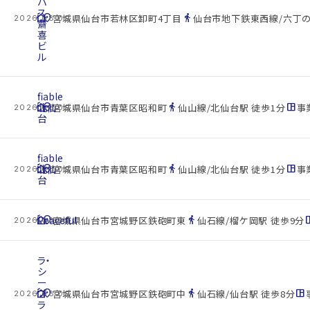
パ
ス
cottage
location_on
directions_walk
宮城県仙台市若林区卸町4丁目
仙台市地下鉄東西線/六丁の
2026.08.09
齋
喜
ビ
ル
fiable
cottage
北仙
location_on
directions_walk
space_dashboard
宮城県仙台市青葉区昭和町
仙山線/北仙台駅 徒歩1分
事業
2026.08.09
台
fiable
cottage
北仙
location_on
directions_walk
space_dashboard
宮城県仙台市青葉区昭和町
仙山線/北仙台駅 徒歩1分
事業
2026.08.09
台
cottage
Peaceful
location_on
directions_walk
space_d
宮城県仙台市宮城野区鉄砲町東
仙石線/榴ケ岡駅 徒歩9分
2026.08.09
ラ・
シ
ー
cottage
プ
location_on
directions_walk
space_dashboard
宮城県仙台市宮城野区鉄砲町中
仙石線/仙台駅 徒歩8分
2026.08.09
ラ