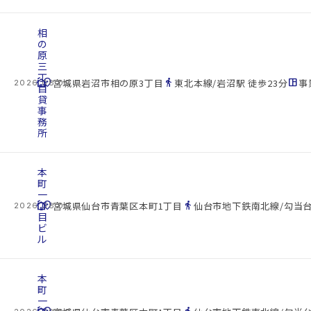
相
の
原
三
丁
cottage
location_on
directions_walk
space_dashboard
宮城県岩沼市相の原3丁目
東北本線/岩沼駅 徒歩23分
事
2026.08.09
目
貸
事
務
所
本
町
一
cottage
丁
location_on
directions_walk
宮城県仙台市青葉区本町1丁目
仙台市地下鉄南北線/勾当台
2026.08.09
目
ビ
ル
本
町
一