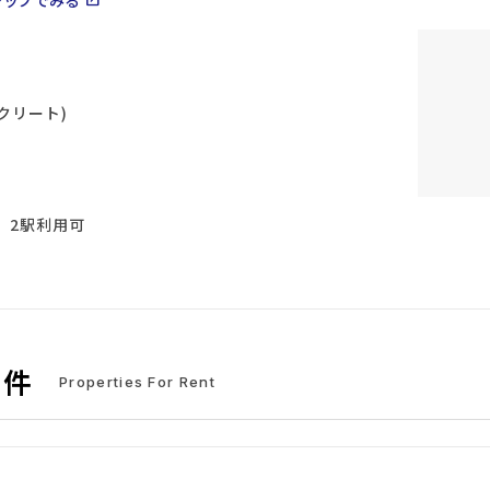
open_in_new
クリート)
、2駅利用可
物件
Properties For Rent