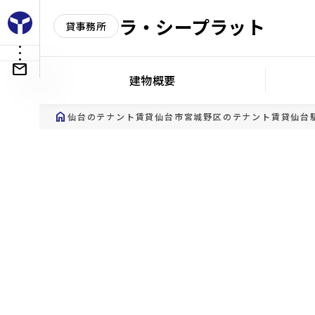
ラ・シープラット
貸事務所
建物概要
home
仙台のテナント賃貸
仙台市宮城野区のテナント賃貸
仙台