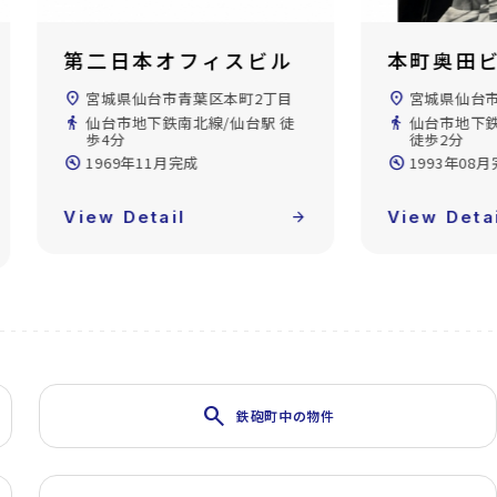
本町奥田ビル
仙台松村
location_on
宮城県仙台市青葉区本町2丁目
location_on
宮城県仙台
directions_walk
仙台市地下鉄南北線/広瀬通駅
directions_walk
仙台市地下鉄
徒歩2分
徒歩10分
build_circle
1993年08月完成
build_circle
1992年07
View Detail
arrow_forward
View Deta
search
鉄砲町中の物件