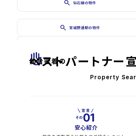
search
仙石線の物件
search
宮城野通駅の物件
front_hand
ベストパートナー
仙台密着の
Property Sea
安心紹介