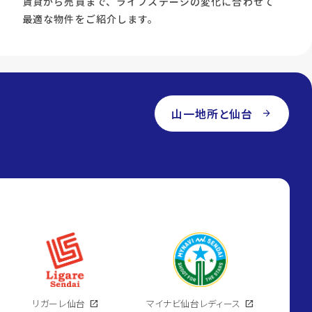
賃貸から売買まで、ライフステージの変化に合わせて
最適な物件をご紹介します。
山一地所と仙台
arrow_forward
リガーレ仙台
open_in_new
マイナビ仙台レディース
open_in_new