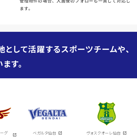
管理物件の場合、入居後のフォローも一貫して対応し
ます。
地として活躍するスポーツチームや、
ます。
イーグ
ベガルタ仙台
open_in_new
ヴォスクオーレ仙台
open_in_new
open_in_new