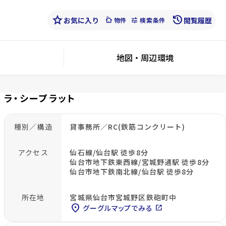
star
history
お気に入り
cottage
tune
閲覧履歴
物件
検索条件
地図・周辺環境
ラ・シープラット
種別／構造
貸事務所／RC(鉄筋コンクリート)
アクセス
仙石線/仙台駅 徒歩8分
仙台市地下鉄東西線/宮城野通駅 徒歩8分
仙台市地下鉄南北線/仙台駅 徒歩8分
所在地
宮城県仙台市宮城野区鉄砲町中
location_on
グーグルマップでみる
open_in_new