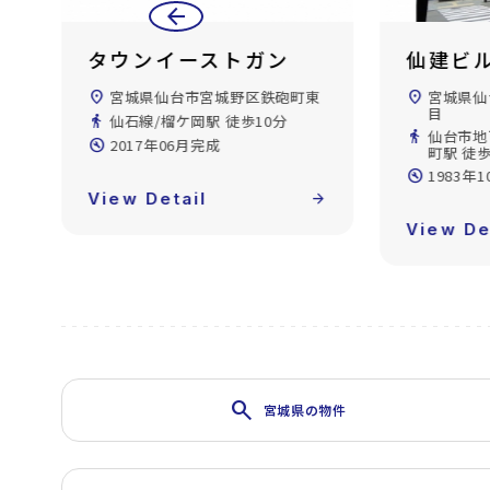
arrow_back
仙建ビル
SANK
東
location_on
宮城県仙台市青葉区一番町2丁
location_on
宮城県仙
目
目
directions_walk
仙台市地下鉄東西線/青葉通一番
directions_walk
仙台市地
町駅 徒歩4分
歩5分
build_circle
1983年10月完成
build_circle
1999年
forward
View Detail
arrow_forward
View De
search
宮城県の物件