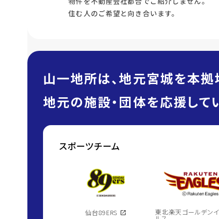
物件を不動産会社都合でご紹介しません。
住む人のご希望と向き合います。
山一地所は、地元宮城を本拠
地元の施設・団体を応援してい
スポーツチーム
東北楽天ゴールデン
仙台89ERS
open_in_new
ルス