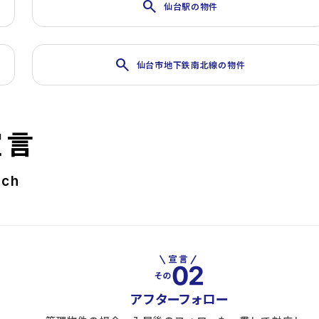
search
仙台駅の物件
search
仙台市地下鉄南北線の物件
宣言
rch
アフターフォロー