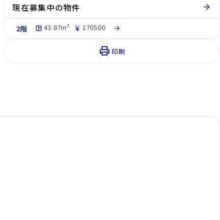
現在募集中の物件
arrow_forward
43.87m²
170500
2階
space_dashboard
currency_yen
arrow_forward
print
印刷