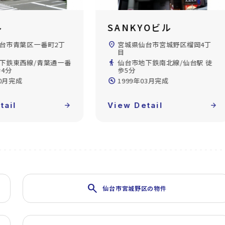
YOビル
第二日本オフィスビル
台市宮城野区榴岡4丁
location_on
宮城県仙台市青葉区本町2丁目
directions_walk
仙台市地下鉄南北線/仙台駅 徒
下鉄南北線/仙台駅 徒
歩4分
build_circle
1969年11月完成
03月完成
View Detail
arrow_forward
tail
arrow_forward
search
仙台市宮城野区の物件