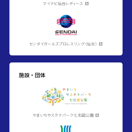
マイナビ仙台レディース
open_in_new
センダイガールズプロレスリング（仙女）
open_in_new
施設・団体
やまいちサステナパーク七北田公園
open_in_new