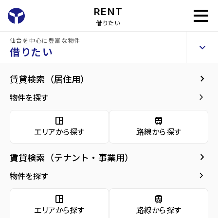
RENT
借りたい
仙台を中心に豊富な物件
ショーケー本館ビル
keyboard_arrow_up
貸事務所
借りたい
keyboard_arrow_right
現在募集中の物件
keyboard_arrow_right
賃貸検索（居住用）
home
仙台のテナント賃貸
仙台市青葉区のテナント賃貸
五橋駅のテナン
arrow_forward
建物概要
keyboard_arrow_right
物件を探す
arrow_forward
現在募集中の物件
ベスト
space_dashboard
train
front_hand
山一地所は仙台密着す
エリアから探す
路線から探す
ることで、仙台に住む
arrow_forward
共用部
パート
皆さんの中長期のベス
keyboard_arrow_right
賃貸検索（テナント・事業用）
仙台密着の
arrow_forward
地図・周辺環境
ナー宣
トパートナーとなるこ
keyboard_arrow_right
物件を探す
とをお約束するために
言
ベストパートナー宣言
space_dashboard
train
をしております。
エリアから探す
路線から探す
Property