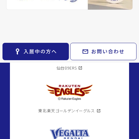
keyboard_arrow_right
貸会議室
keyboard_arrow_right
CM紹介
open_in_new
月極駐車場
keyboard_arrow_right
space_dashboard
train
採用情報
エリアから探す
路線から探す
スポーツチーム
keyboard_arrow_right
お気に入り
物件
keyboard_arrow_right
key_vertical
mail
入居中の方へ
お問い合わせ
検索条件
keyboard_arrow_right
閲覧履歴
keyboard_arrow_right
仙台89ERS
open_in_new
keyboard_arrow_right
マイホームを考え始めたら
keyboard_arrow_right
ご購入の流れ・諸費用
東北楽天ゴールデンイーグルス
open_in_new