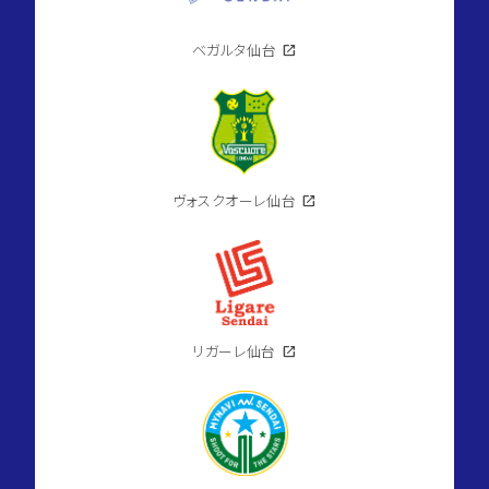
ベガルタ仙台
open_in_new
ヴォスクオーレ仙台
open_in_new
リガーレ仙台
open_in_new