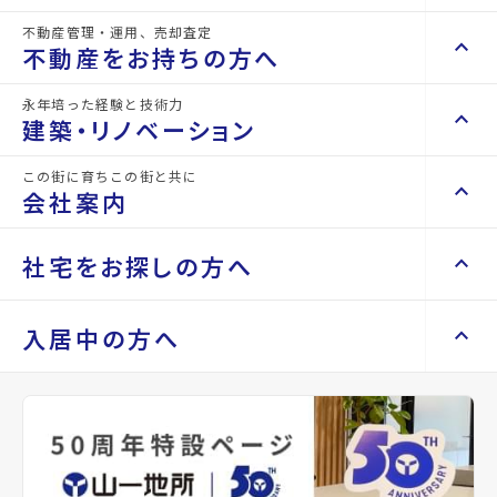
不動産管理・運用、売却査定
keyboard_arrow_right
keyboard_arrow_up
不動産を買いたい方へ
不動産をお持ちの方へ
山一地所は、
山一地所と仙台
arrow_forward
keyboard_arrow_right
マンションを探す
永年培った経験と技術力
地元宮城を
keyboard_arrow_right
keyboard_arrow_up
不動産をお持ちの方へ
建築・リノベーション
space_dashboard
train
keyboard_arrow_right
本拠地として
不動産の管理を依頼したい
エリアから探す
路線から探す
この街に育ちこの街と共に
keyboard_arrow_right
keyboard_arrow_up
建築・リノベーション
会社案内
山一地所の賃貸管理
keyboard_arrow_right
活躍するスポ
keyboard_arrow_right
戸建てを探す
損害保険・生命保険代理店
keyboard_arrow_right
keyboard_arrow_right
施工事例
不動産を貸すまでの流れ
keyboard_arrow_right
keyboard_arrow_right
keyboard_arrow_up
会社案内
社宅をお探しの方へ
ーツチーム
keyboard_arrow_right
Renotta（リノッタ）
space_dashboard
train
空き家サポートサービス
keyboard_arrow_right
エリアから探す
路線から探す
空き地サポートサービス
keyboard_arrow_right
keyboard_arrow_right
代表挨拶
や、
keyboard_arrow_right
keyboard_arrow_up
社宅をお探しの方へ
入居中の方へ
keyboard_arrow_right
不動産を売却したい
keyboard_arrow_right
会社概要・沿革
keyboard_arrow_right
土地を探す
地元の施設・
keyboard_arrow_right
マンスリーマンション
keyboard_arrow_right
買い取りサービス
店舗紹介
keyboard_arrow_right
keyboard_arrow_right
住まいのFAQ
買取リースバック
space_dashboard
train
keyboard_arrow_right
keyboard_arrow_right
家具家電レンタル
keyboard_arrow_right
山一地所と仙台
団体を応援し
エリアから探す
路線から探す
keyboard_arrow_right
相続相談をしたい
keyboard_arrow_right
退去される方へ
keyboard_arrow_right
レンタルオフィス
keyboard_arrow_right
パーパス
ています。
keyboard_arrow_right
不動産に投資したい
keyboard_arrow_right
事業用・投資用を探す
※準備中 住まいのしおり（PDF）