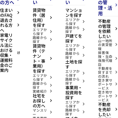
の方へ
い
い
の管
arrow_forward_ios
理・活
住まい
賃貸物
マンショ
用
arrow_forward_ios
のFAQ
件（居
ンを探す
arrow_forward_ios
退去さ
住用）
エリアか
不動産
arrow_forward_ios
ら探す
れる方
を探す
の管理
arrow_forward_ios
路線から
へ
arrow_forward_ios
エリアか
arrow_forward_ios
を依頼
探す
arrow_forward_ios
ら探す
家電リ
戸建てを
したい
路線から
サイク
arrow_forward_ios
探す
山一地所
探す
ル法に
の賃貸管
賃貸物
arrow_forward_ios
エリアか
arrow_forward_ios
理
おける
ら探す
件（テ
損害保
open_in_new
路線から
収集・
ナン
arrow_forward_ios
険・生命
探す
arrow_forward_ios
arrow_forward_ios
運搬料
ト・事
保険代理
土地を探
金のご
店
業用）
す
不動産を
案内
を探す
エリアか
貸すまで
arrow_forward_ios
arrow_forward_ios
ら探す
エリアか
の流れ
arrow_forward_ios
路線から
ら探す
空き家サ
arrow_forward_ios
探す
路線から
ポートサ
arrow_forward_ios
arrow_forward_ios
事業用・
探す
ービス
実績紹介
投資用を
arrow_forward_ios
空き地サ
社宅を
ポートサ
arrow_forward_ios
探す
お探し
ービス
arrow_forward_ios
エリアか
不動産
arrow_forward_ios
の方へ
ら探す
を売却
路線から
arrow_forward_ios
マンスリ
arrow_forward_ios
arrow_forward_ios
したい
探す
ー