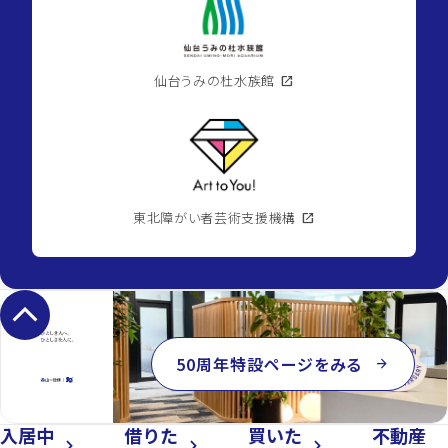
仙台うみの杜水族館
open_in_new
東北障がい者芸術支援機構
open_in_new
keyboard_arrow_up
50周年特設ページをみる
arrow_forward
入居中
借りた
買いた
不動産
arrow_forward_ios
arrow_forward_ios
arrow_forward_ios