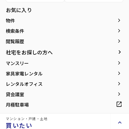
Search
お気に入り
keyboard_arrow_right
物件
keyboard_arrow_right
検索条件
keyboard_arrow_right
閲覧履歴
安心紹介
アフターフ
ライフパー
keyboard_arrow_right
社宅をお探しの方へ
ォロー
トナー
物件を不動産
keyboard_arrow_right
マンスリー
管理物件の場
賃貸から売買
会社都合でご
合、入居後の
まで、ライフ
紹介しませ
keyboard_arrow_right
家具家電レンタル
フォローも一
ステージの変
ん。
keyboard_arrow_right
レンタルオフィス
貫して対応し
化に合わせて
住む人のご希
ます。
最適な物件を
keyboard_arrow_right
貸会議室
望と向き合い
ご紹介しま
ます。
open_in_new
月極駐車場
す。
マンション・戸建・土地
keyboard_arrow_up
買いたい