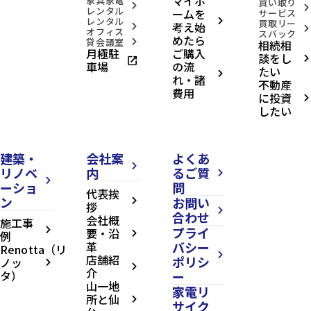
マイホ
家具家電
買い取り
arrow_forward_ios
arrow_forward_ios
レンタル
ームを
サービス
レンタル
arrow_forward_ios
買取リー
考え始
arrow_forward_ios
arrow_forward_ios
オフィス
スバック
めたら
貸会議室
相続相
arrow_forward_ios
月極駐
ご購入
談をし
open_in_new
arrow_forward_ios
車場
の流
たい
arrow_forward_ios
れ・諸
不動産
費用
に投資
arrow_forward_ios
したい
建築・
会社案
よくあ
arrow_forward_ios
リノベ
内
るご質
arrow_forward_ios
arrow_forward_ios
ーショ
問
代表挨
ン
お問い
arrow_forward_ios
拶
arrow_forward_ios
合わせ
会社概
施工事
プライ
arrow_forward_ios
要・沿
例
arrow_forward_ios
革
バシー
Renotta（リ
arrow_forward_ios
店舗紹
ポリシ
ノッ
arrow_forward_ios
arrow_forward_ios
介
タ）
ー
山一地
家電リ
所と仙
arrow_forward_ios
サイク