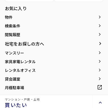
お気に入り
所在地
宮城県仙台市宮城野区燕沢1丁目
location_on
グーグルマップでみる
open_in_new
keyboard_arrow_right
物件
keyboard_arrow_right
検索条件
keyboard_arrow_right
閲覧履歴
現在募集中の物件
arrow_forward
keyboard_arrow_right
社宅をお探しの方へ
158.76m²
440000
1階
space_dashboard
currency_yen
arrow_forward
keyboard_arrow_right
マンスリー
print
mail
印刷
お問い合わせ
keyboard_arrow_right
家具家電レンタル
keyboard_arrow_right
レンタルオフィス
同じ建物で現在募集中
keyboard_arrow_right
貸会議室
Properties For Rent
の物件
open_in_new
月極駐車場
マンション・戸建・土地
keyboard_arrow_up
買いたい