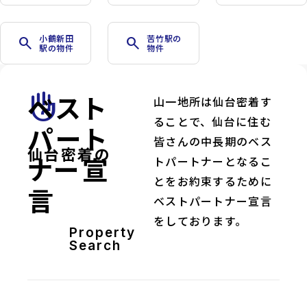
小鶴新田
苦竹駅の
search
search
駅の物件
物件
ベスト
front_hand
山一地所は仙台密着す
ることで、仙台に住む
パート
皆さんの中長期のベス
仙台密着の
ナー宣
トパートナーとなるこ
とをお約束するために
言
ベストパートナー宣言
をしております。
Property
Search