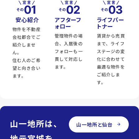
安心紹介
アフターフ
ライフパー
ォロー
トナー
物件を不動産
管理物件の場
賃貸から売買
会社都合でご
合、入居後の
まで、ライフ
紹介しませ
フォローも一
ステージの変
ん。
貫して対応し
化に合わせて
住む人のご希
ます。
最適な物件を
望と向き合い
ご紹介しま
ます。
す。
山一地所は、
山一地所と仙台
arrow_forward
地元宮城を