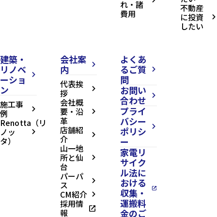
れ・諸
不動産
費用
に投資
arrow_forward_ios
したい
建築・
会社案
よくあ
arrow_forward_ios
リノベ
内
るご質
arrow_forward_ios
arrow_forward_ios
ーショ
問
代表挨
ン
お問い
arrow_forward_ios
拶
arrow_forward_ios
合わせ
会社概
施工事
プライ
arrow_forward_ios
要・沿
例
arrow_forward_ios
革
バシー
Renotta（リ
arrow_forward_ios
店舗紹
ポリシ
ノッ
arrow_forward_ios
arrow_forward_ios
介
タ）
ー
山一地
家電リ
所と仙
arrow_forward_ios
サイク
台
ル法に
パーパ
おける
arrow_forward_ios
ス
open_in_new
収集・
CM紹介
arrow_forward_ios
運搬料
採用情
open_in_new
報
金のご