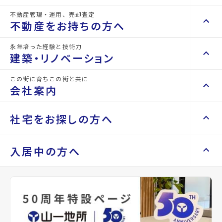
不動産管理・運用、売却査定
keyboard_arrow_right
keyboard_arrow_up
不動産を買いたい方へ
不動産をお持ちの方へ
keyboard_arrow_right
マンションを探す
永年培った経験と技術力
keyboard_arrow_right
keyboard_arrow_up
不動産をお持ちの方へ
建築・リノベーション
space_dashboard
train
keyboard_arrow_right
不動産の管理を依頼したい
エリアから探す
路線から探す
この街に育ちこの街と共に
keyboard_arrow_right
keyboard_arrow_up
建築・リノベーション
会社案内
山一地所の賃貸管理
keyboard_arrow_right
keyboard_arrow_right
戸建てを探す
1階
損害保険・生命保険代理店
keyboard_arrow_right
keyboard_arrow_right
施工事例
44
万円
不動産を貸すまでの流れ
keyboard_arrow_right
keyboard_arrow_right
keyboard_arrow_up
会社案内
社宅をお探しの方へ
管理費
keyboard_arrow_right
Renotta（リノッタ）
space_dashboard
train
空き家サポートサービス
keyboard_arrow_right
0万円
エリアから探す
路線から探す
空き地サポートサービス
keyboard_arrow_right
keyboard_arrow_right
代表挨拶
star
お気に入り
keyboard_arrow_right
keyboard_arrow_up
社宅をお探しの方へ
入居中の方へ
keyboard_arrow_right
不動産を売却したい
keyboard_arrow_right
会社概要・沿革
mail
keyboard_arrow_right
土地を探す
keyboard_arrow_right
マンスリーマンション
お問い合わせ
keyboard_arrow_right
買い取りサービス
店舗紹介
keyboard_arrow_right
敷金
keyboard_arrow_right
住まいのFAQ
買取リースバック
space_dashboard
train
keyboard_arrow_right
keyboard_arrow_right
家具家電レンタル
240万円
keyboard_arrow_right
山一地所と仙台
エリアから探す
路線から探す
礼金
keyboard_arrow_right
相続相談をしたい
keyboard_arrow_right
退去される方へ
keyboard_arrow_right
レンタルオフィス
0万円
keyboard_arrow_right
パーパス
保証金
keyboard_arrow_right
不動産に投資したい
keyboard_arrow_right
事業用・投資用を探す
※準備中 住まいのしおり（PDF）