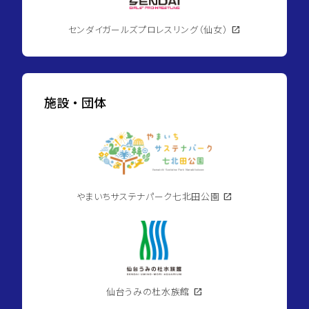
センダイガールズプロレスリング（仙女）
open_in_new
施設・団体
やまいちサステナパーク七北田公園
open_in_new
仙台うみの杜水族館
open_in_new