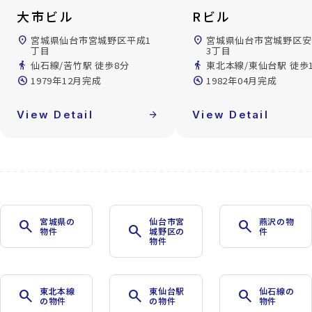
大市ビル
Rビル
location_on
宮城県仙台市宮城野区平成1
location_on
宮城県仙台市宮城野区安
丁目
3丁目
directions_walk
仙石線/苦竹駅 徒歩8分
directions_walk
東北本線/東仙台駅 徒歩
build_circle
1979年12月完成
build_circle
1982年04月完成
View Detail
arrow_forward
View Detail
宮城県の
仙台市宮
燕沢の物
search
search
search
物件
城野区の
件
物件
東北本線
東仙台駅
仙石線の
search
search
search
の物件
の物件
物件