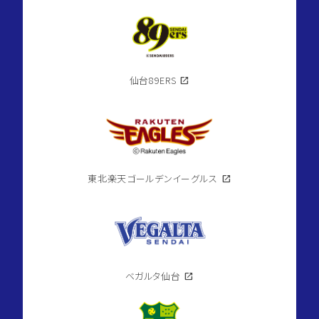
仙台89ERS
open_in_new
東北楽天ゴールデンイーグルス
open_in_new
ベガルタ仙台
open_in_new