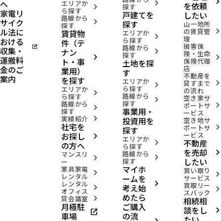
へ
arrow_forward_ios
エリアか
arrow_forward_ios
を依頼
探す
arrow_forward_ios
ら探す
家電リ
戸建てを
したい
路線から
サイク
arrow_forward_ios
探す
山一地所
探す
ル法に
の賃貸管
賃貸物
arrow_forward_ios
エリアか
arrow_forward_ios
理
おける
ら探す
件（テ
損害保
open_in_new
路線から
収集・
ナン
arrow_forward_ios
険・生命
探す
arrow_forward_ios
arrow_forward_ios
運搬料
ト・事
保険代理
土地を探
金のご
店
業用）
す
不動産を
案内
を探す
エリアか
貸すまで
arrow_forward_ios
arrow_forward_ios
ら探す
エリアか
の流れ
arrow_forward_ios
路線から
ら探す
空き家サ
arrow_forward_ios
探す
路線から
ポートサ
arrow_forward_ios
arrow_forward_ios
事業用・
探す
ービス
実績紹介
投資用を
arrow_forward_ios
空き地サ
社宅を
ポートサ
arrow_forward_ios
探す
お探し
ービス
arrow_forward_ios
エリアか
不動産
arrow_forward_ios
の方へ
ら探す
を売却
路線から
arrow_forward_ios
マンスリ
arrow_forward_ios
arrow_forward_ios
したい
探す
ー
マイホ
家具家電
買い取り
arrow_forward_ios
arrow_forward_ios
レンタル
ームを
サービス
レンタル
arrow_forward_ios
買取リー
考え始
arrow_forward_ios
arrow_forward_ios
オフィス
スバック
めたら
貸会議室
相続相
arrow_forward_ios
月極駐
ご購入
談をし
open_in_new
arrow_forward_ios
車場
の流
たい
arrow_forward_ios