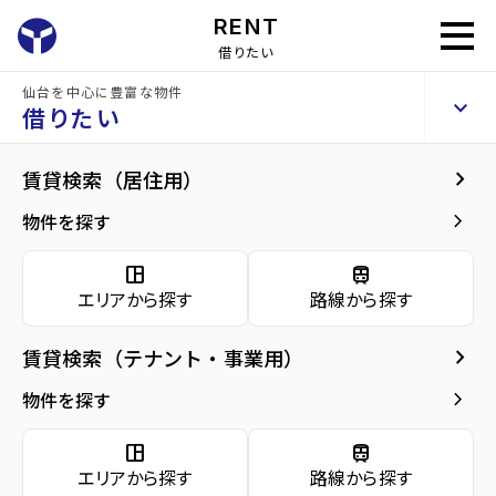
RENT
借りたい
仙台を中心に豊富な物件
メゾンK
keyboard_arrow_up
貸店舗・事務所
借りたい
keyboard_arrow_right
共用部
keyboard_arrow_right
賃貸検索（居住用）
home
仙台のテナント賃貸
仙台市宮城野区のテナント賃貸
東仙台駅のテ
arrow_forward
建物概要
keyboard_arrow_right
物件を探す
メゾンK
arrow_forward
現在募集中の物件
space_dashboard
train
エリアから探す
路線から探す
共用部
arrow_forward
共用部
keyboard_arrow_right
賃貸検索（テナント・事業用）
arrow_forward
地図・周辺環境
種別／構造
貸店舗・事務所／RC(鉄筋コンクリート)
keyboard_arrow_right
物件を探す
アクセス
東北本線/東仙台駅 徒歩14分
space_dashboard
train
仙石線/小鶴新田駅 徒歩25分
エリアから探す
路線から探す
仙石線/苦竹駅 徒歩29分