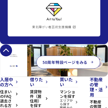
東北障がい者芸術支援機構
open_in_new
keyboard_arrow_up
50周年特設ページをみる
arrow_forward
入居中
借りた
買いた
不動産
arrow_forward_ios
arrow_forward_ios
arrow_forward_ios
の方へ
い
い
の管
arrow_forward_ios
理・活
住まい
賃貸物
マンショ
用
arrow_forward_ios
のFAQ
件（居
ンを探す
arrow_forward_ios
退去さ
住用）
エリアか
不動産
arrow_forward_ios
ら探す
れる方
を探す
の管理
arrow_forward_ios
路線から