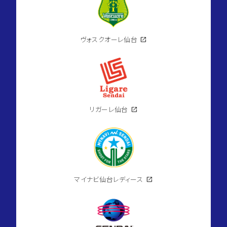
ヴォスクオーレ仙台
open_in_new
リガーレ仙台
open_in_new
マイナビ仙台レディース
open_in_new