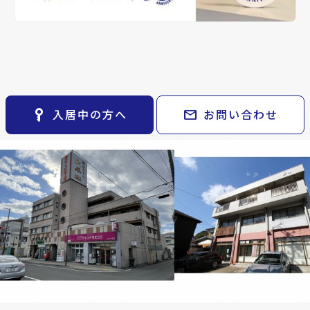
keyboard_arrow_right
貸会議室
0万円
keyboard_arrow_right
CM紹介
専有面積
open_in_new
月極駐車場
事業／158.76m²
keyboard_arrow_right
space_dashboard
train
採用情報
エリアから探す
路線から探す
その他の仙台市宮城野区
Related Property
keyboard_arrow_right
お気に入り
周辺の物件
物件
keyboard_arrow_right
key_vertical
mail
入居中の方へ
お問い合わせ
検索条件
keyboard_arrow_right
閲覧履歴
keyboard_arrow_right
keyboard_arrow_right
マイホームを考え始めたら
keyboard_arrow_right
ご購入の流れ・諸費用