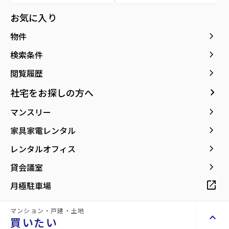
お気に入り
keyboard_arrow_right
物件
keyboard_arrow_right
検索条件
keyboard_arrow_right
閲覧履歴
七十七銀行仙台東口支店まで
ツルハドラッグ仙台榴岡店まで
keyboard_arrow_right
社宅をお探しの方へ
246m
297m
keyboard_arrow_right
マンスリー
keyboard_arrow_right
家具家電レンタル
種別／構造
貸事務所／SRC(鉄骨鉄筋コンクリート)
keyboard_arrow_right
レンタルオフィス
アクセス
仙石線/仙台駅 徒歩2分
keyboard_arrow_right
貸会議室
東北新幹線/仙台駅 徒歩2分
仙台市地下鉄東西線/宮城野通駅 徒歩5分
open_in_new
月極駐車場
所在地
宮城県仙台市宮城野区榴岡2丁目
マンション・戸建・土地
location_on
グーグルマップでみる
open_in_new
keyboard_arrow_up
買いたい