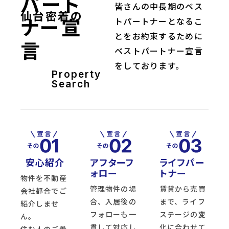
パート
皆さんの中長期のベス
仙台密着の
ナー宣
トパートナーとなるこ
とをお約束するために
言
ベストパートナー宣言
をしております。
Property
Search
安心紹介
アフターフ
ライフパー
ォロー
トナー
物件を不動産
管理物件の場
賃貸から売買
会社都合でご
合、入居後の
まで、ライフ
紹介しませ
フォローも一
ステージの変
ん。
貫して対応し
化に合わせて
住む人のご希