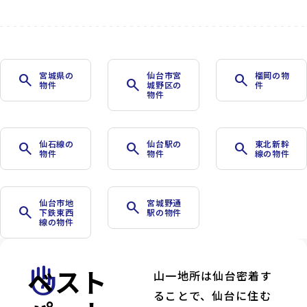
宮城県の
仙台市宮
榴岡の物
search
search
search
物件
城野区の
件
物件
仙石線の
仙台駅の
東北新幹
search
search
search
物件
物件
線の物件
仙台市地
宮城野通
search
search
下鉄東西
駅の物件
線の物件
ベスト
front_hand
山一地所は仙台密着す
ることで、仙台に住む