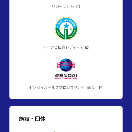
リガーレ仙台
open_in_new
マイナビ仙台レディース
open_in_new
センダイガールズプロレスリング（仙女）
open_in_new
施設・団体