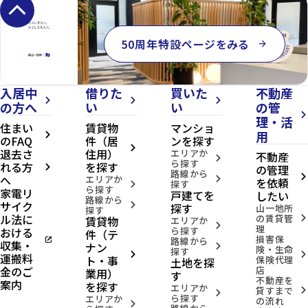
keyboard_arrow_up
50周年特設ページをみる
arrow_forward
入居中
借りた
買いた
不動産
arrow_forward_ios
arrow_forward_ios
arrow_forward_ios
の方へ
い
い
の管
arrow_forward_ios
理・活
住まい
賃貸物
マンショ
用
arrow_forward_ios
のFAQ
件（居
ンを探す
arrow_forward_ios
退去さ
住用）
エリアか
不動産
arrow_forward_ios
ら探す
れる方
を探す
の管理
arrow_forward_ios
路線から
へ
arrow_forward_ios
エリアか
arrow_forward_ios
を依頼
探す
arrow_forward_ios
ら探す
家電リ
戸建てを
したい
路線から
サイク
arrow_forward_ios
探す
山一地所
探す
ル法に
の賃貸管
賃貸物
arrow_forward_ios
エリアか
arrow_forward_ios
理
おける
ら探す
件（テ
損害保
open_in_new
路線から
収集・
ナン
arrow_forward_ios
険・生命
探す
arrow_forward_ios
arrow_forward_ios
運搬料
ト・事
保険代理
土地を探
金のご
店
業用）
す
不動産を
案内
を探す
エリアか
貸すまで
arrow_forward_ios
arrow_forward_ios
ら探す
エリアか
の流れ
arrow_forward_ios