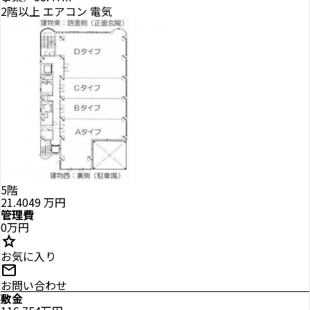
2階以上
エアコン
電気
5階
21.4049
万円
管理費
0万円
star
お気に入り
mail
お問い合わせ
敷金