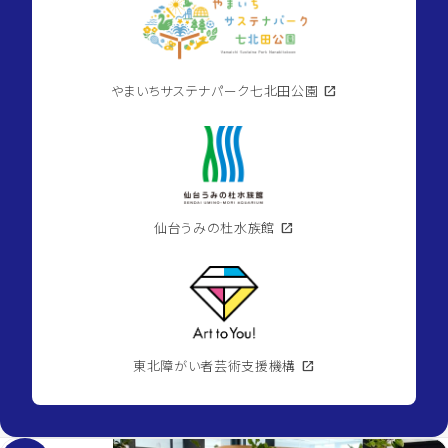
やまいちサステナパーク七北田公園
open_in_new
仙台うみの杜水族館
open_in_new
東北障がい者芸術支援機構
open_in_new