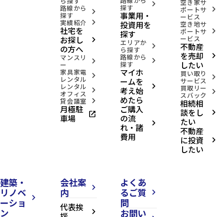
路線から
ら探す
空き家サ
arrow_forward_ios
探す
路線から
ポートサ
arrow_forward_ios
arrow_forward_ios
事業用・
探す
ービス
実績紹介
投資用を
arrow_forward_ios
空き地サ
社宅を
ポートサ
arrow_forward_ios
探す
お探し
ービス
arrow_forward_ios
エリアか
不動産
arrow_forward_ios
の方へ
ら探す
を売却
路線から
arrow_forward_ios
マンスリ
arrow_forward_ios
arrow_forward_ios
したい
探す
ー
マイホ
家具家電
買い取り
arrow_forward_ios
arrow_forward_ios
レンタル
ームを
サービス
レンタル
arrow_forward_ios
買取リー
考え始
arrow_forward_ios
arrow_forward_ios
オフィス
スバック
めたら
貸会議室
相続相
arrow_forward_ios
月極駐
ご購入
談をし
open_in_new
arrow_forward_ios
車場
の流
たい
arrow_forward_ios
れ・諸
不動産
費用
に投資
arrow_forward_ios
したい
建築・
会社案
よくあ
arrow_forward_ios
リノベ
内
るご質
arrow_forward_ios
arrow_forward_ios
ーショ
問
代表挨
ン
お問い
arrow_forward_ios
拶