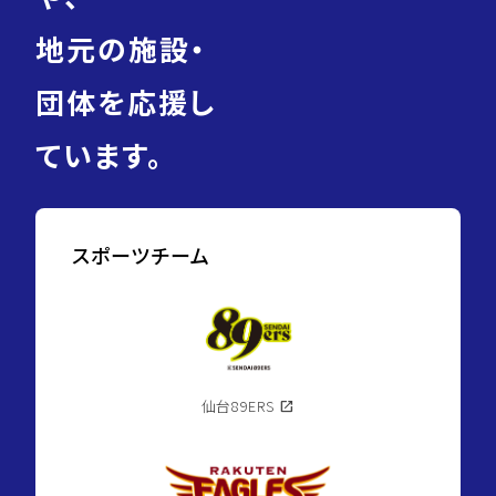
地元の施設・
団体を応援し
ています。
スポーツチーム
仙台89ERS
open_in_new