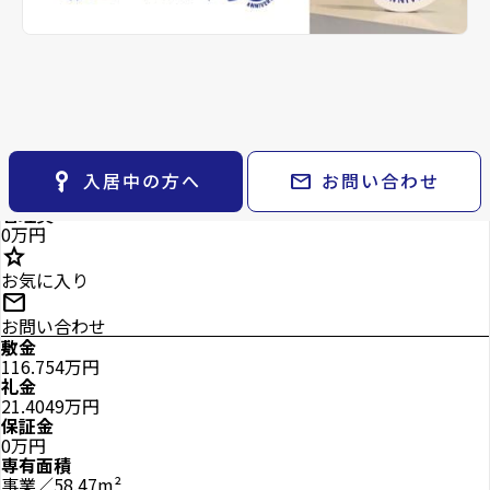
keyboard_arrow_right
貸会議室
keyboard_arrow_right
CM紹介
open_in_new
月極駐車場
keyboard_arrow_right
space_dashboard
train
採用情報
エリアから探す
路線から探す
keyboard_arrow_right
お気に入り
物件
keyboard_arrow_right
2階
key_vertical
mail
入居中の方へ
お問い合わせ
21.4049
検索条件
万円
keyboard_arrow_right
管理費
閲覧履歴
keyboard_arrow_right
0万円
star
keyboard_arrow_right
マイホームを考え始めたら
お気に入り
mail
keyboard_arrow_right
ご購入の流れ・諸費用
お問い合わせ
敷金
116.754万円
礼金
21.4049万円
保証金
0万円
専有面積
事業／58.47m²