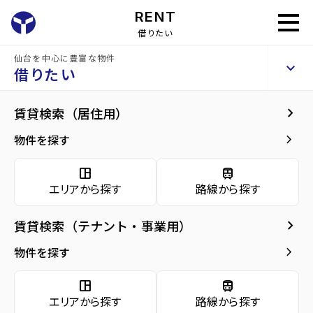
RENT
借りたい
仙台を中心に豊富な物件
セントールビル
keyboard_arrow_up
貸事務所
借りたい
keyboard_arrow_right
地図・周辺環境
keyboard_arrow_right
賃貸検索（居住用）
home
仙台のテナント賃貸
仙台市宮城野区のテナント賃貸
仙台駅のテナ
arrow_forward
建物概要
keyboard_arrow_right
物件を探す
セントールビル
arrow_forward
現在募集中の物件
space_dashboard
train
エリアから探す
路線から探す
arrow_forward
共用部
keyboard_arrow_right
賃貸検索（テナント・事業用）
arrow_forward
地図・周辺環境
周辺環境
keyboard_arrow_right
物件を探す
space_dashboard
train
エリアから探す
路線から探す