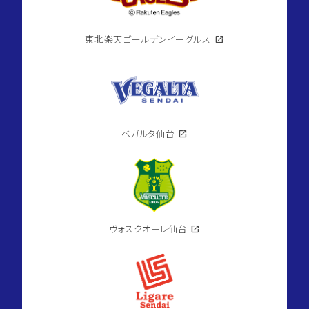
東北楽天ゴールデンイーグルス
open_in_new
ベガルタ仙台
open_in_new
ヴォスクオーレ仙台
open_in_new