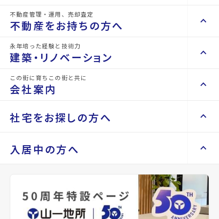
不動産管理・運用、売却査定
keyboard_arrow_right
keyboard_arrow_up
不動産を買いたい方へ
不動産をお持ちの方へ
現在募集中の物件
arrow_forward
keyboard_arrow_right
マンションを探す
永年培った経験と技術力
58.47m²
214049
2階
space_dashboard
currency_yen
arrow_forward
keyboard_arrow_right
keyboard_arrow_up
不動産をお持ちの方へ
建築・リノベーション
space_dashboard
train
58.47m²
214049
5階
space_dashboard
currency_yen
arrow_forward
keyboard_arrow_right
不動産の管理を依頼したい
エリアから探す
路線から探す
この街に育ちこの街と共に
98.11m²
359128
2階
space_dashboard
currency_yen
arrow_forward
keyboard_arrow_right
keyboard_arrow_up
建築・リノベーション
会社案内
山一地所の賃貸管理
keyboard_arrow_right
keyboard_arrow_right
戸建てを探す
損害保険・生命保険代理店
keyboard_arrow_right
keyboard_arrow_right
施工事例
不動産を貸すまでの流れ
keyboard_arrow_right
keyboard_arrow_right
keyboard_arrow_up
会社案内
社宅をお探しの方へ
keyboard_arrow_right
Renotta（リノッタ）
space_dashboard
train
空き家サポートサービス
keyboard_arrow_right
同じ建物で現在募集中
エリアから探す
路線から探す
空き地サポートサービス
keyboard_arrow_right
keyboard_arrow_right
代表挨拶
Properties For Rent
の物件
keyboard_arrow_right
keyboard_arrow_up
社宅をお探しの方へ
入居中の方へ
keyboard_arrow_right
不動産を売却したい
keyboard_arrow_right
会社概要・沿革
keyboard_arrow_right
土地を探す
keyboard_arrow_right
マンスリーマンション
keyboard_arrow_right
買い取りサービス
店舗紹介
keyboard_arrow_right
keyboard_arrow_right
住まいのFAQ
買取リースバック
space_dashboard
train
keyboard_arrow_right
keyboard_arrow_right
家具家電レンタル
keyboard_arrow_right
山一地所と仙台
エリアから探す
路線から探す
keyboard_arrow_right
相続相談をしたい
keyboard_arrow_right
退去される方へ
keyboard_arrow_right
レンタルオフィス
keyboard_arrow_right
パーパス
keyboard_arrow_right
不動産に投資したい
keyboard_arrow_right
事業用・投資用を探す
※準備中 住まいのしおり（PDF）