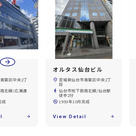
arrow_back
arrow_forward
オルタス仙台ビル
青葉区中央2丁
location_on
宮城県仙台市青葉区中央2丁
目
南北線/広瀬通
directions_walk
仙台市地下鉄南北線/仙台駅
徒歩2分
完成
build_circle
1993年10月完成
l
arrow_forward
View Detail
arrow_forward