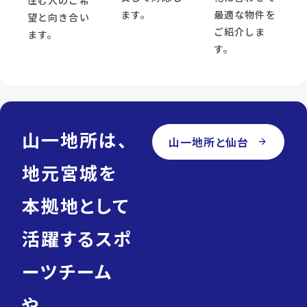
ます。
最適な物件を
望と向き合い
ご紹介しま
ます。
す。
山一地所は、
山一地所と仙台
arrow_forward
地元宮城を
本拠地として
活躍するスポ
ーツチーム
や、