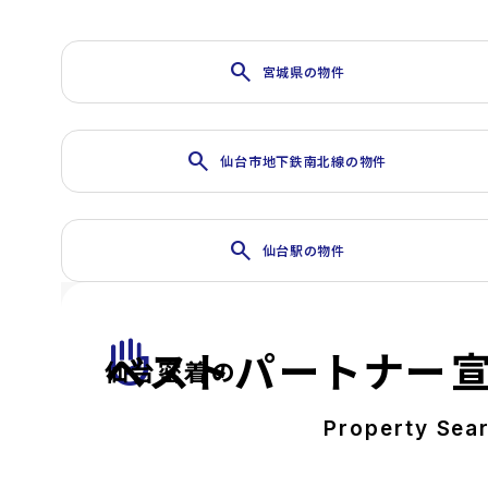
search
宮城県の物件
search
仙台市地下鉄南北線の物件
search
仙台駅の物件
front_hand
ベストパートナー
仙台密着の
Property Sea