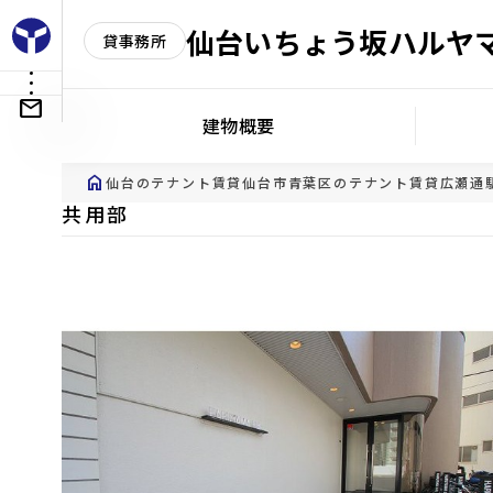
仙台いちょう坂ハルヤ
貸事務所
建物概要
home
仙台のテナント賃貸
仙台市青葉区のテナント賃貸
広瀬通
共用部