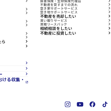
損害保険・生命保険代理店
arrow_forward_ios
arrow_forward_ios
不動産を貸すまでの流れ
arrow_forward_ios
空き家サポートサービス
arrow_forward_ios
arrow_forward_ios
空き地サポートサービス
arrow_forward_ios
arrow_forward_ios
不動産を売却したい
arrow_forward_ios
買い取りサービス
arrow_forward_ios
arrow_forward_ios
買取リースバック
arrow_forward_ios
arrow_forward_ios
相続相談をしたい
arrow_forward_ios
不動産に投資したい
arrow_forward_ios
arrow_forward_ios
arrow_forward_ios
たら
arrow_forward_ios
arrow_forward_ios
arrow_forward_ios
arrow_forward_ios
ー
arrow_forward_ios
おける収集・
open_in_new