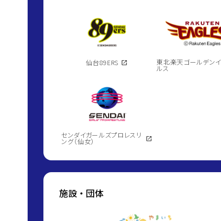
東北楽天ゴールデン
仙台89ERS
open_in_new
ルス
センダイガールズプロレスリ
open_in_new
ング（仙女）
施設・団体