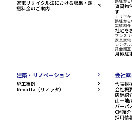
路線から
家電リサイクル法における収集・運
賃貸物
open_in_new
搬料金のご案内
す
エリアか
路線から
実績紹介
社宅を
マンスリ
家具家電
レンタル
貸会議室
月極駐
建築・リノベーション
会社案
arrow_forward_ios
施工事例
代表挨
arrow_forward_ios
Renotta（リノッタ）
会社概
arrow_forward_ios
店舗紹
山一地
パーパ
CM紹介
採用情