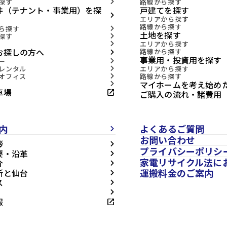
探す
路線から探す
arrow_forward_ios
件（テナント・事業用）を探
戸建てを探す
arrow_forward_ios
エリアから探す
路線から探す
ら探す
arrow_forward_ios
土地を探す
探す
arrow_forward_ios
エリアから探す
arrow_forward_ios
お探しの方へ
路線から探す
arrow_forward_ios
事業用・投資用を探す
ー
arrow_forward_ios
レンタル
エリアから探す
arrow_forward_ios
オフィス
路線から探す
arrow_forward_ios
マイホームを考え始め
arrow_forward_ios
車場
open_in_new
ご購入の流れ・諸費用
内
よくあるご質問
arrow_forward_ios
お問い合わせ
拶
arrow_forward_ios
プライバシーポリシ
要・沿革
arrow_forward_ios
家電リサイクル法に
介
arrow_forward_ios
運搬料金のご案内
所と仙台
arrow_forward_ios
ス
arrow_forward_ios
arrow_forward_ios
報
open_in_new