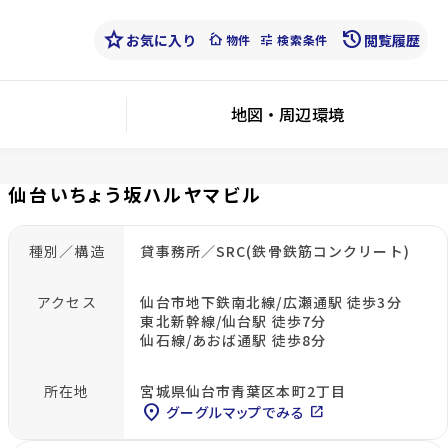
star
history
お気に入り
cottage
tune
閲覧履歴
物件
検索条件
地図・周辺環境
仙台いちょう坂ハルヤマビル
種別／構造
貸事務所／SRC(鉄骨鉄筋コンクリート)
アクセス
仙台市地下鉄南北線/広瀬通駅 徒歩3分
東北新幹線/仙台駅 徒歩7分
仙石線/あおば通駅 徒歩8分
所在地
宮城県仙台市青葉区本町2丁目
location_on
グーグルマップでみる
open_in_new