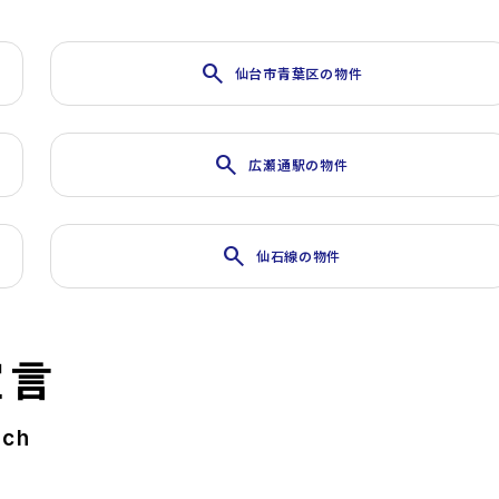
search
仙台市青葉区の物件
search
広瀬通駅の物件
search
仙石線の物件
宣言
rch