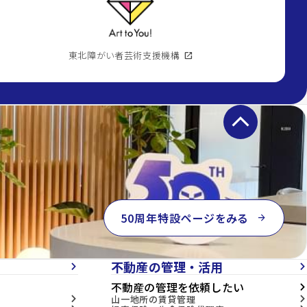
東北障がい者芸術支援機構
open_in_new
keyboard_arrow_up
50周年特設ページをみる
arrow_forward
不動産の管理・活用
arrow_forward_ios
arrow_forward_ios
不動産の管理を依頼したい
arrow_forward_ios
山一地所の賃貸管理
arrow_forward_ios
arrow_forward_ios