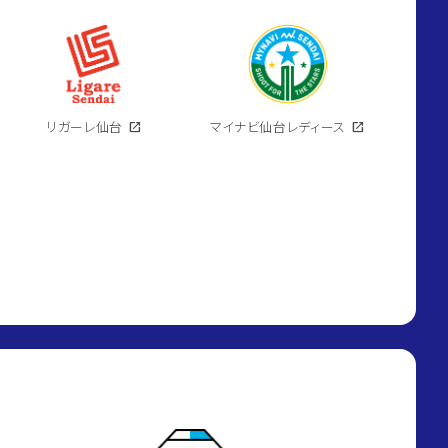
リガーレ仙台
open_in_new
マイナビ仙台レディース
open_in_new