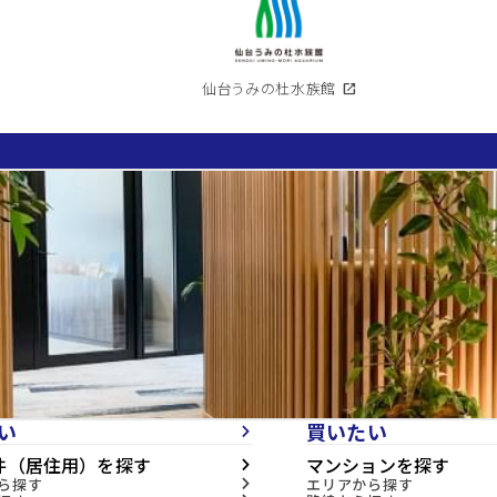
仙台うみの杜水族館
open_in_new
い
買いたい
arrow_forward_ios
件（居住用）を探す
マンションを探す
arrow_forward_ios
ら探す
エリアから探す
arrow_forward_ios