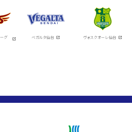
イーグ
ベガルタ仙台
open_in_new
ヴォスクオーレ仙台
open_in_new
open_in_new