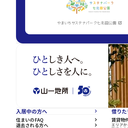
やまいちサステナパーク七北田公園
open_in_new
入居中の方へ
借りた
arrow_forward_ios
住まいのFAQ
賃貸物
arrow_forward_ios
退去される方へ
エリアか
arrow_forward_ios