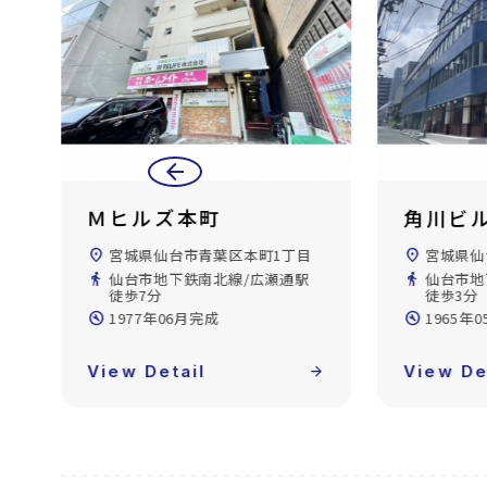
arrow_back
角川ビル
第二日
location_on
宮城県仙台市青葉区中央2丁目
location_on
宮城県仙
directions_walk
仙台市地下鉄南北線/広瀬通駅
directions_walk
仙台市地
徒歩3分
歩4分
build_circle
1965年05月完成
build_circle
1969年
forward
View Detail
arrow_forward
View De