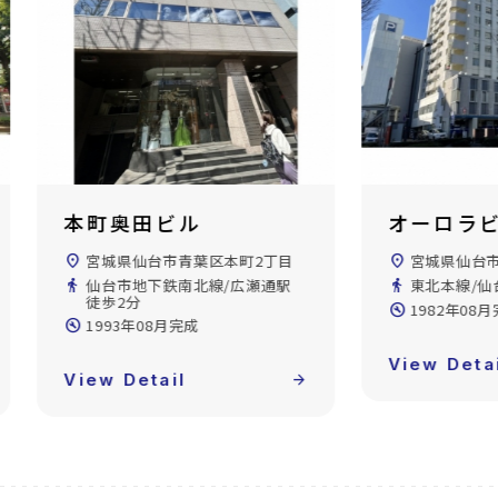
オーロラビル
仙台松村
location_on
宮城県仙台市青葉区本町1丁目
location_on
宮城県仙台
directions_walk
東北本線/仙台駅 徒歩10分
directions_walk
仙台市地下鉄
徒歩10分
build_circle
1982年08月完成
build_circle
1992年07
View Detail
arrow_forward
View Deta