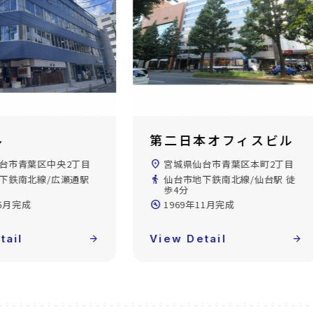
本オフィスビル
本町奥田ビル
台市青葉区本町2丁目
location_on
宮城県仙台市青葉区本町2丁目
下鉄南北線/仙台駅 徒
directions_walk
仙台市地下鉄南北線/広瀬通駅
徒歩2分
11月完成
build_circle
1993年08月完成
tail
arrow_forward
View Detail
arrow_forward