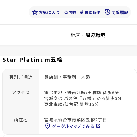
star
history
お気に入り
cottage
tune
閲覧履歴
物件
検索条件
地図・周辺環境
Star Platinum五橋
種別／構造
貸店舗・事務所／木造
アクセス
仙台市地下鉄南北線/五橋駅 徒歩6分
宮城交通 バス停『五橋』から徒歩5分
東北本線/仙台駅 徒歩15分
所在地
宮城県仙台市青葉区五橋2丁目
location_on
グーグルマップでみる
open_in_new