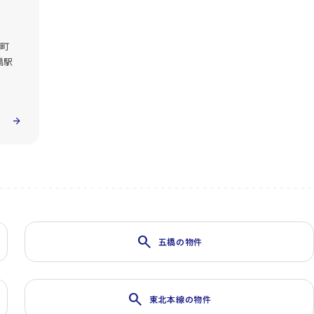
町
橋駅
arrow_forward
search
五橋の物件
search
東北本線の物件