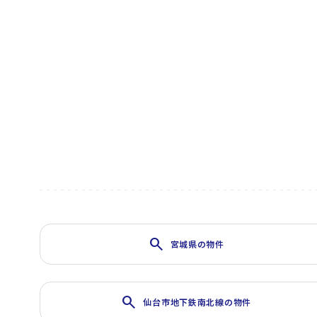
search
宮城県の物件
search
仙台市地下鉄南北線の物件