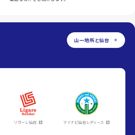
山一地所と仙台
arrow_forward
リガーレ仙台
open_in_new
マイナビ仙台レディース
open_in_new