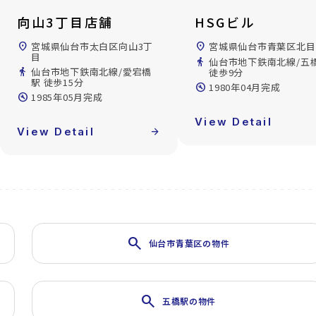
向山3丁目店舗
HSGビル
location_on
宮城県仙台市太白区向山3丁
location_on
宮城県仙台市青葉区北目
目
directions_walk
仙台市地下鉄南北線/五
directions_walk
仙台市地下鉄南北線/愛宕橋
徒歩9分
駅 徒歩15分
build_circle
1980年04月完成
build_circle
1985年05月完成
View Detail
View Detail
arrow_forward
search
仙台市青葉区の物件
search
五橋駅の物件