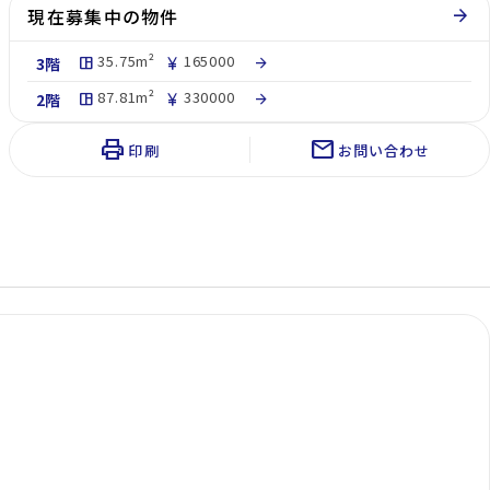
現在募集中の物件
arrow_forward
35.75m²
165000
3階
space_dashboard
currency_yen
arrow_forward
87.81m²
330000
2階
space_dashboard
currency_yen
arrow_forward
print
mail
印刷
お問い合わせ