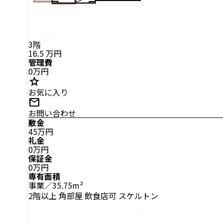
3階
16.5
万円
管理費
0万円
star
お気に入り
mail
お問い合わせ
敷金
45万円
礼金
0万円
保証金
0万円
専有面積
事業／35.75m²
2階以上
角部屋
飲食店可
スケルトン