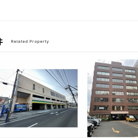
件
Related Property