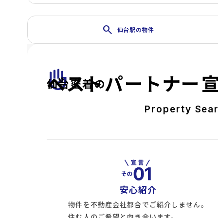
search
仙台駅の物件
front_hand
ベストパートナー
仙台密着の
Property Sea
安心紹介
物件を不動産会社都合でご紹介しません。
住む人のご希望と向き合います。