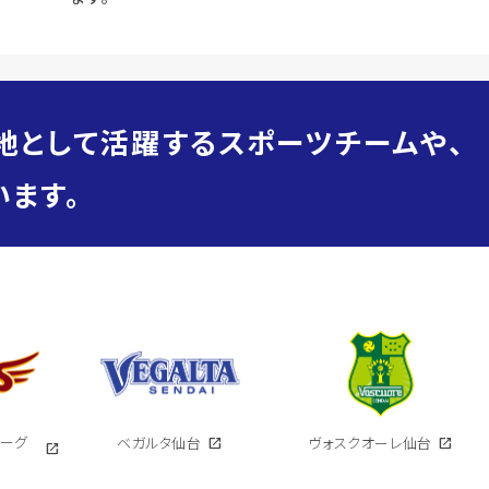
地として活躍するスポーツチームや、
ます。
イーグ
ベガルタ仙台
open_in_new
ヴォスクオーレ仙台
open_in_new
open_in_new