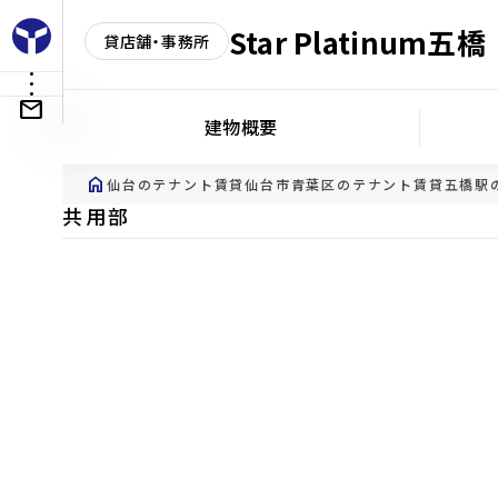
Star Platinum五橋
貸店舗・事務所
建物概要
home
仙台のテナント賃貸
仙台市青葉区のテナント賃貸
五橋駅
共用部