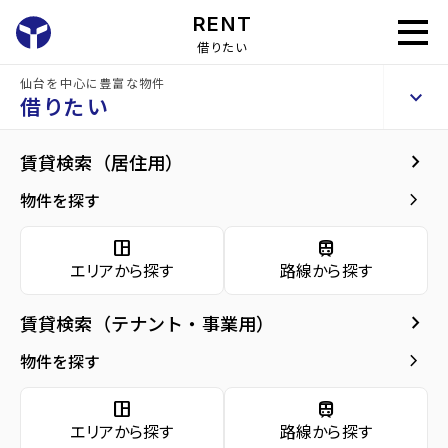
RENT
借りたい
仙台を中心に豊富な物件
GLB台原
keyboard_arrow_up
貸店舗・事務所
借りたい
keyboard_arrow_right
現在募集中の物件
keyboard_arrow_right
賃貸検索（居住用）
home
仙台のテナント賃貸
仙台市青葉区のテナント賃貸
台原駅のテナン
arrow_forward
建物概要
keyboard_arrow_right
物件を探す
GLB台原 1階
arrow_forward
現在募集中の物件
22
space_dashboard
train
万円
管理費・共益費
5,500円
エリアから探す
路線から探す
arrow_forward
共用部
敷金
40万円
礼金
20万円
keyboard_arrow_right
賃貸検索（テナント・事業用）
arrow_forward
地図・周辺環境
keyboard_arrow_right
間取り
事業／83.88m²
物件を探す
arrow_forward
お問い合わせ
space_dashboard
train
階数
1階／3階建て
エリアから探す
路線から探す