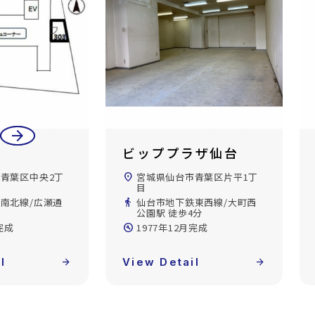
arrow_back
arrow_forward
ビッププラザ仙台
青葉区中央2丁
location_on
宮城県仙台市青葉区片平1丁
目
南北線/広瀬通
directions_walk
仙台市地下鉄東西線/大町西
公園駅 徒歩4分
完成
build_circle
1977年12月完成
l
arrow_forward
View Detail
arrow_forward