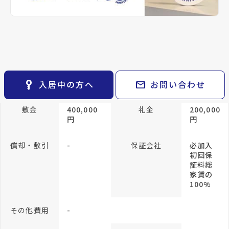
keyboard_arrow_right
貸会議室
keyboard_arrow_right
CM紹介
open_in_new
月極駐車場
keyboard_arrow_right
space_dashboard
train
採用情報
方位
南東向き
構造
軽量鉄
骨
エリアから探す
路線から探す
所在階/階建
1階／地上3階
keyboard_arrow_right
お気に入り
物件
keyboard_arrow_right
key_vertical
mail
賃料
22万円
管理費・共益費
5,500円
入居中の方へ
お問い合わせ
検索条件
keyboard_arrow_right
閲覧履歴
keyboard_arrow_right
敷金
400,000
礼金
200,000
円
円
keyboard_arrow_right
マイホームを考え始めたら
keyboard_arrow_right
ご購入の流れ・諸費用
償却・敷引
-
保証会社
必加入
初回保
証料総
家賃の
100%
その他費用
-