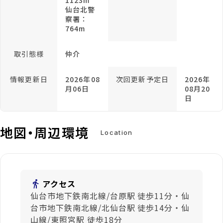
1123m
仙台北警
察署：
764m
取引態様
仲介
情報更新日
2026年08
次回更新予定日
2026年
月06日
08月20
日
地図・周辺環境
Location
directions_walk
アクセス
仙台市地下鉄南北線/台原駅 徒歩11分・仙
台市地下鉄南北線/北仙台駅 徒歩14分・仙
山線/東照宮駅 徒歩18分