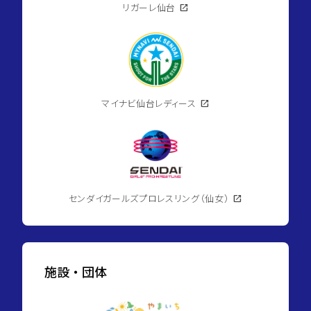
リガーレ仙台
open_in_new
マイナビ仙台レディース
open_in_new
センダイガールズプロレスリング（仙女）
open_in_new
施設・団体