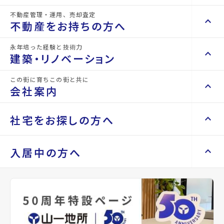
詳細情報
details
不動産管理・運用、売却査定
keyboard_arrow_right
keyboard_arrow_up
不動産を買いたい方へ
不動産をお持ちの方へ
keyboard_arrow_right
マンションを探す
物件名
GLB台原
永年培った経験と技術力
keyboard_arrow_right
keyboard_arrow_up
不動産をお持ちの方へ
建築・リノベーション
space_dashboard
train
所在地
宮城県仙台市青葉区台原1丁目
keyboard_arrow_right
不動産の管理を依頼したい
エリアから探す
路線から探す
この街に育ちこの街と共に
keyboard_arrow_right
keyboard_arrow_up
建築・リノベーション
会社案内
山一地所の賃貸管理
アクセス
仙台市地下鉄南北線/台原駅 徒歩11分
keyboard_arrow_right
keyboard_arrow_right
戸建てを探す
損害保険・生命保険代理店
keyboard_arrow_right
keyboard_arrow_right
施工事例
仙台市地下鉄南北線/北仙台駅 徒歩14分
不動産を貸すまでの流れ
keyboard_arrow_right
keyboard_arrow_right
keyboard_arrow_up
会社案内
社宅をお探しの方へ
仙山線/東照宮駅 徒歩18分
keyboard_arrow_right
Renotta（リノッタ）
space_dashboard
train
空き家サポートサービス
keyboard_arrow_right
location_on
グーグルマップでみる
open_in_new
エリアから探す
路線から探す
空き地サポートサービス
keyboard_arrow_right
keyboard_arrow_right
代表挨拶
keyboard_arrow_right
keyboard_arrow_up
社宅をお探しの方へ
入居中の方へ
keyboard_arrow_right
不動産を売却したい
keyboard_arrow_right
会社概要・沿革
種別
貸店舗・
築年月
2024年
keyboard_arrow_right
土地を探す
事務所
06月
keyboard_arrow_right
マンスリーマンション
keyboard_arrow_right
買い取りサービス
店舗紹介
keyboard_arrow_right
keyboard_arrow_right
住まいのFAQ
買取リースバック
space_dashboard
train
keyboard_arrow_right
keyboard_arrow_right
家具家電レンタル
keyboard_arrow_right
山一地所と仙台
間取り
事業
間取り内訳
-
エリアから探す
路線から探す
keyboard_arrow_right
相続相談をしたい
keyboard_arrow_right
退去される方へ
keyboard_arrow_right
レンタルオフィス
keyboard_arrow_right
パーパス
keyboard_arrow_right
不動産に投資したい
専有面積
83.88m²
keyboard_arrow_right
事業用・投資用を探す
※準備中 住まいのしおり（PDF）