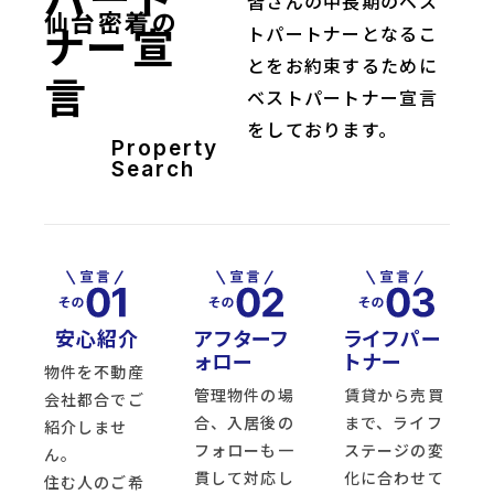
皆さんの中長期のベス
仙台密着の
ナー宣
トパートナーとなるこ
とをお約束するために
言
ベストパートナー宣言
をしております。
Property
Search
安心紹介
アフターフ
ライフパー
ォロー
トナー
物件を不動産
管理物件の場
賃貸から売買
会社都合でご
合、入居後の
まで、ライフ
紹介しませ
フォローも一
ステージの変
ん。
貫して対応し
化に合わせて
住む人のご希