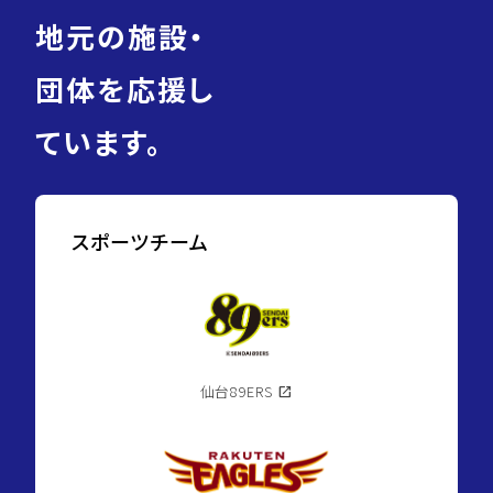
地元の施設・
団体を応援し
ています。
スポーツチーム
仙台89ERS
open_in_new