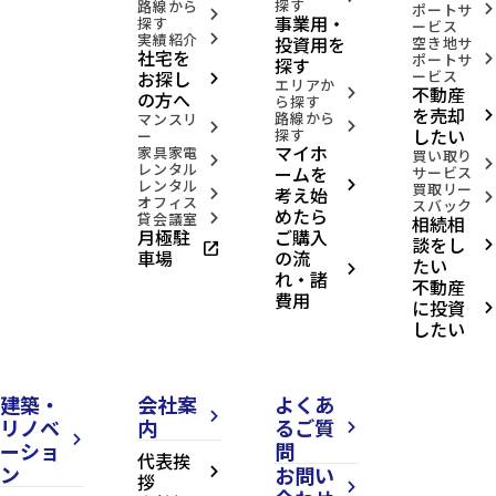
探す
路線から
ポートサ
arrow_forward_ios
arrow_forward_ios
事業用・
探す
ービス
実績紹介
投資用を
arrow_forward_ios
空き地サ
社宅を
ポートサ
arrow_forward_ios
探す
お探し
ービス
arrow_forward_ios
エリアか
不動産
arrow_forward_ios
の方へ
ら探す
を売却
路線から
arrow_forward_ios
マンスリ
arrow_forward_ios
arrow_forward_ios
したい
探す
ー
マイホ
家具家電
買い取り
arrow_forward_ios
arrow_forward_ios
レンタル
ームを
サービス
レンタル
arrow_forward_ios
買取リー
考え始
arrow_forward_ios
arrow_forward_ios
オフィス
スバック
めたら
貸会議室
相続相
arrow_forward_ios
月極駐
ご購入
談をし
open_in_new
arrow_forward_ios
車場
の流
たい
arrow_forward_ios
れ・諸
不動産
費用
に投資
arrow_forward_ios
したい
建築・
会社案
よくあ
arrow_forward_ios
リノベ
内
るご質
arrow_forward_ios
arrow_forward_ios
ーショ
問
代表挨
ン
お問い
arrow_forward_ios
拶
arrow_forward_ios