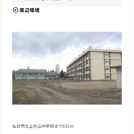
explore
周辺環境
仙台市立上杉山中学校まで631m