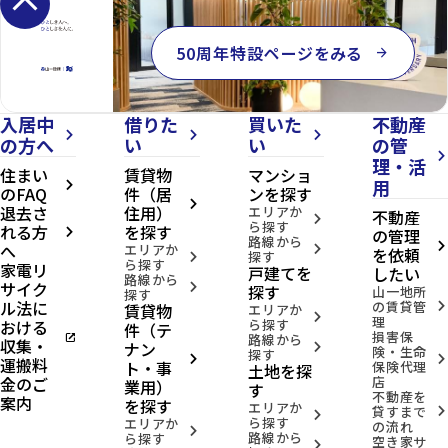
keyboard_arrow_up
50周年特設ページをみる
arrow_forward
入居中
借りた
買いた
不動産
arrow_forward_ios
arrow_forward_ios
arrow_forward_ios
の方へ
い
い
の管
arrow_forward_ios
理・活
住まい
賃貸物
マンショ
用
arrow_forward_ios
のFAQ
件（居
ンを探す
arrow_forward_ios
退去さ
住用）
エリアか
不動産
arrow_forward_ios
ら探す
れる方
を探す
の管理
arrow_forward_ios
路線から
へ
arrow_forward_ios
エリアか
arrow_forward_ios
を依頼
探す
arrow_forward_ios
ら探す
家電リ
戸建てを
したい
路線から
サイク
arrow_forward_ios
探す
山一地所
探す
ル法に
の賃貸管
賃貸物
arrow_forward_ios
エリアか
arrow_forward_ios
理
おける
ら探す
件（テ
損害保
open_in_new
路線から
収集・
ナン
arrow_forward_ios
険・生命
探す
arrow_forward_ios
arrow_forward_ios
運搬料
ト・事
保険代理
土地を探
金のご
店
業用）
す
不動産を
案内
を探す
エリアか
貸すまで
arrow_forward_ios
arrow_forward_ios
ら探す
エリアか
の流れ
arrow_forward_ios
路線から
ら探す
空き家サ
arrow_forward_ios