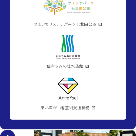
やまいちサステナパーク七北田公園
open_in_new
仙台うみの杜水族館
open_in_new
東北障がい者芸術支援機構
open_in_new