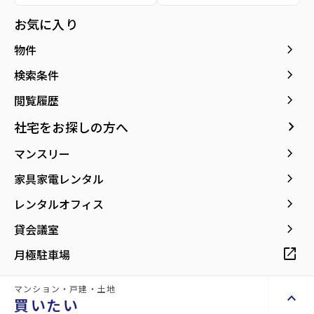
種別／構造
貸店舗・事務所／軽量鉄骨
お気に入り
アクセス
仙台市地下鉄南北線/台原駅 徒歩11分
keyboard_arrow_right
物件
仙台市地下鉄南北線/北仙台駅 徒歩14分
仙山線/東照宮駅 徒歩18分
keyboard_arrow_right
検索条件
keyboard_arrow_right
閲覧履歴
所在地
宮城県仙台市青葉区台原1丁目
location_on
グーグルマップでみる
open_in_new
keyboard_arrow_right
社宅をお探しの方へ
keyboard_arrow_right
マンスリー
築年月
2024年06月
keyboard_arrow_right
家具家電レンタル
keyboard_arrow_right
レンタルオフィス
keyboard_arrow_right
貸会議室
〇ガレージ付きデザイナーズ新築物件！
open_in_new
月極駐車場
マンション・戸建・土地
keyboard_arrow_up
買いたい