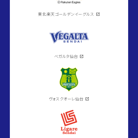
東北楽天ゴールデンイーグルス
open_in_new
ベガルタ仙台
open_in_new
ヴォスクオーレ仙台
open_in_new