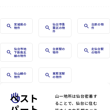
宮城県の
仙台市青
台原の物
search
search
search
物件
葉区の物
件
件
仙台市地
台原駅の
北仙台駅
search
search
search
下鉄南北
物件
の物件
線の物件
仙山線の
東照宮駅
search
search
物件
の物件
ベスト
front_hand
山一地所は仙台密着す
ることで、仙台に住む
パート