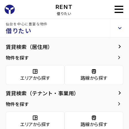
RENT
借りたい
仙台を中心に豊富な物件
泉パークビル
keyboard_arrow_up
貸店舗・事務所
借りたい
keyboard_arrow_right
現在募集中の物件
keyboard_arrow_right
賃貸検索（居住用）
home
仙台のテナント賃貸
仙台市泉区のテナント賃貸
泉中央駅のテナン
arrow_forward
建物概要
keyboard_arrow_right
物件を探す
arrow_forward
現在募集中の物件
ベスト
space_dashboard
train
front_hand
山一地所は仙台密着す
エリアから探す
路線から探す
ることで、仙台に住む
arrow_forward
共用部
パート
皆さんの中長期のベス
keyboard_arrow_right
賃貸検索（テナント・事業用）
仙台密着の
arrow_forward
地図・周辺環境
ナー宣
トパートナーとなるこ
keyboard_arrow_right
物件を探す
とをお約束するために
言
ベストパートナー宣言
space_dashboard
train
をしております。
エリアから探す
路線から探す
Property