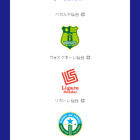
ベガルタ仙台
open_in_new
ヴォスクオーレ仙台
open_in_new
リガーレ仙台
open_in_new