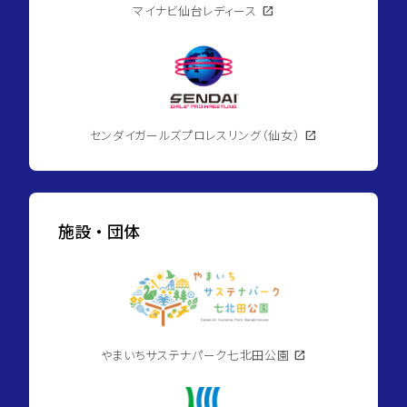
マイナビ仙台レディース
open_in_new
センダイガールズプロレスリング（仙女）
open_in_new
施設・団体
やまいちサステナパーク七北田公園
open_in_new