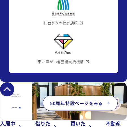
仙台うみの杜水族館
open_in_new
東北障がい者芸術支援機構
open_in_new
keyboard_arrow_up
50周年特設ページをみる
arrow_forward
入居中
借りた
買いた
不動産
arrow_forward_ios
arrow_forward_ios
arrow_forward_ios