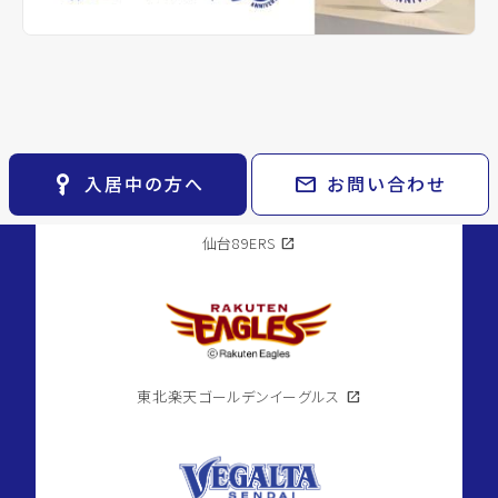
keyboard_arrow_right
貸会議室
keyboard_arrow_right
CM紹介
open_in_new
月極駐車場
keyboard_arrow_right
space_dashboard
train
採用情報
エリアから探す
路線から探す
スポーツチーム
keyboard_arrow_right
お気に入り
物件
keyboard_arrow_right
key_vertical
mail
入居中の方へ
お問い合わせ
検索条件
keyboard_arrow_right
閲覧履歴
keyboard_arrow_right
仙台89ERS
open_in_new
keyboard_arrow_right
マイホームを考え始めたら
keyboard_arrow_right
ご購入の流れ・諸費用
東北楽天ゴールデンイーグルス
open_in_new