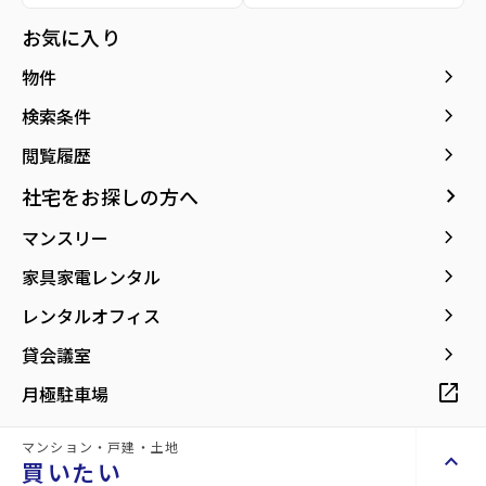
Search
お気に入り
keyboard_arrow_right
物件
keyboard_arrow_right
検索条件
keyboard_arrow_right
閲覧履歴
安心紹介
アフターフ
ライフパー
keyboard_arrow_right
社宅をお探しの方へ
ォロー
トナー
物件を不動産
keyboard_arrow_right
マンスリー
管理物件の場
賃貸から売買
会社都合でご
合、入居後の
まで、ライフ
紹介しませ
keyboard_arrow_right
家具家電レンタル
フォローも一
ステージの変
ん。
keyboard_arrow_right
レンタルオフィス
貫して対応し
化に合わせて
住む人のご希
ます。
最適な物件を
keyboard_arrow_right
貸会議室
望と向き合い
ご紹介しま
ます。
open_in_new
月極駐車場
す。
マンション・戸建・土地
keyboard_arrow_up
買いたい