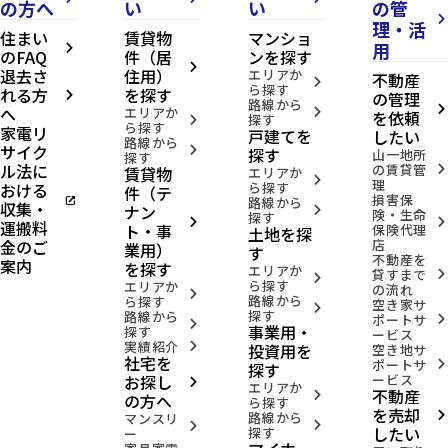
の方へ
い
い
の管
arrow_forward_ios
理・活
住まい
賃貸物
マンショ
用
arrow_forward_ios
のFAQ
件（居
ンを探す
arrow_forward_ios
退去さ
住用）
エリアか
不動産
arrow_forward_ios
ら探す
れる方
を探す
の管理
arrow_forward_ios
路線から
へ
arrow_forward_ios
エリアか
arrow_forward_ios
を依頼
探す
arrow_forward_ios
ら探す
家電リ
戸建てを
したい
路線から
サイク
arrow_forward_ios
探す
山一地所
探す
ル法に
の賃貸管
賃貸物
arrow_forward_ios
エリアか
arrow_forward_ios
理
おける
ら探す
件（テ
損害保
open_in_new
路線から
収集・
ナン
arrow_forward_ios
険・生命
探す
arrow_forward_ios
arrow_forward_ios
運搬料
ト・事
保険代理
土地を探
金のご
店
業用）
す
不動産を
案内
を探す
エリアか
貸すまで
arrow_forward_ios
arrow_forward_ios
ら探す
エリアか
の流れ
arrow_forward_ios
路線から
ら探す
空き家サ
arrow_forward_ios
探す
路線から
ポートサ
arrow_forward_ios
arrow_forward_ios
事業用・
探す
ービス
実績紹介
投資用を
arrow_forward_ios
空き地サ
社宅を
ポートサ
arrow_forward_ios
探す
お探し
ービス
arrow_forward_ios
エリアか
不動産
arrow_forward_ios
の方へ
ら探す
を売却
路線から
arrow_forward_ios
マンスリ
arrow_forward_ios
arrow_forward_ios
したい
探す
ー