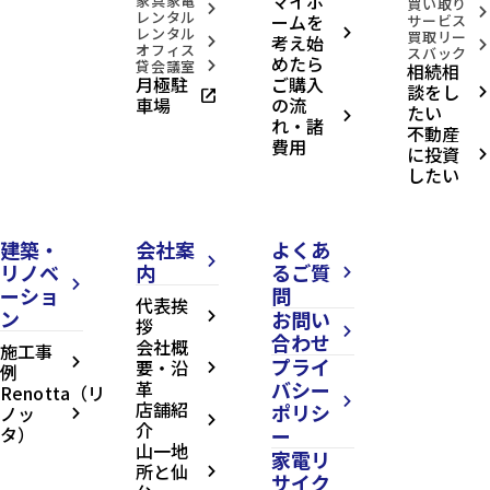
マイホ
家具家電
買い取り
arrow_forward_ios
arrow_forward_ios
レンタル
ームを
サービス
レンタル
arrow_forward_ios
買取リー
考え始
arrow_forward_ios
arrow_forward_ios
オフィス
スバック
めたら
貸会議室
相続相
arrow_forward_ios
月極駐
ご購入
談をし
open_in_new
arrow_forward_ios
車場
の流
たい
arrow_forward_ios
れ・諸
不動産
費用
に投資
arrow_forward_ios
したい
建築・
会社案
よくあ
arrow_forward_ios
リノベ
内
るご質
arrow_forward_ios
arrow_forward_ios
ーショ
問
代表挨
ン
お問い
arrow_forward_ios
拶
arrow_forward_ios
合わせ
会社概
施工事
プライ
arrow_forward_ios
要・沿
例
arrow_forward_ios
革
バシー
Renotta（リ
arrow_forward_ios
店舗紹
ポリシ
ノッ
arrow_forward_ios
arrow_forward_ios
介
タ）
ー
山一地
家電リ
所と仙
arrow_forward_ios
サイク