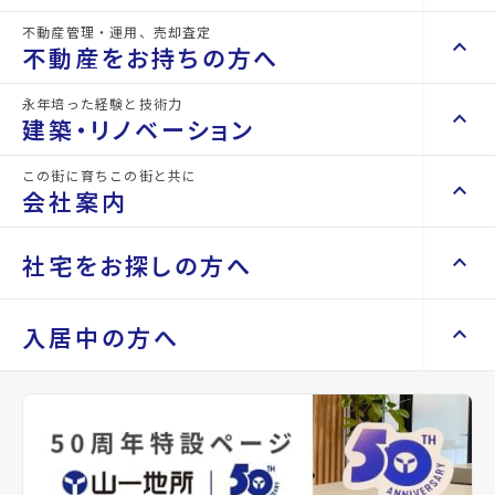
不動産管理・運用、売却査定
keyboard_arrow_right
keyboard_arrow_up
不動産を買いたい方へ
不動産をお持ちの方へ
山一地所は、
山一地所と仙台
arrow_forward
keyboard_arrow_right
マンションを探す
永年培った経験と技術力
地元宮城を
keyboard_arrow_right
keyboard_arrow_up
不動産をお持ちの方へ
建築・リノベーション
space_dashboard
train
keyboard_arrow_right
本拠地として
不動産の管理を依頼したい
エリアから探す
路線から探す
この街に育ちこの街と共に
keyboard_arrow_right
keyboard_arrow_up
建築・リノベーション
会社案内
山一地所の賃貸管理
keyboard_arrow_right
活躍するスポ
keyboard_arrow_right
戸建てを探す
損害保険・生命保険代理店
keyboard_arrow_right
keyboard_arrow_right
施工事例
不動産を貸すまでの流れ
keyboard_arrow_right
keyboard_arrow_right
keyboard_arrow_up
会社案内
社宅をお探しの方へ
ーツチーム
keyboard_arrow_right
Renotta（リノッタ）
space_dashboard
train
空き家サポートサービス
keyboard_arrow_right
エリアから探す
路線から探す
空き地サポートサービス
keyboard_arrow_right
keyboard_arrow_right
代表挨拶
や、
keyboard_arrow_right
keyboard_arrow_up
社宅をお探しの方へ
入居中の方へ
keyboard_arrow_right
不動産を売却したい
keyboard_arrow_right
会社概要・沿革
keyboard_arrow_right
土地を探す
地元の施設・
keyboard_arrow_right
マンスリーマンション
keyboard_arrow_right
買い取りサービス
店舗紹介
keyboard_arrow_right
keyboard_arrow_right
住まいのFAQ
買取リースバック
space_dashboard
train
keyboard_arrow_right
keyboard_arrow_right
家具家電レンタル
keyboard_arrow_right
山一地所と仙台
団体を応援し
エリアから探す
路線から探す
keyboard_arrow_right
相続相談をしたい
keyboard_arrow_right
退去される方へ
keyboard_arrow_right
レンタルオフィス
keyboard_arrow_right
パーパス
ています。
keyboard_arrow_right
不動産に投資したい
keyboard_arrow_right
事業用・投資用を探す
※準備中 住まいのしおり（PDF）