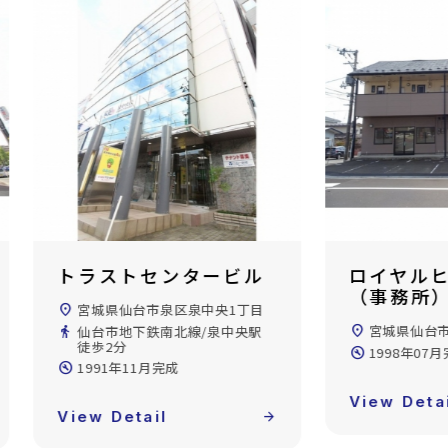
ロイヤルヒルズ泉ヶ丘
アクティ
（事務所）
丘A10
location_on
宮城県仙台市泉区泉ケ丘2丁目
location_on
宮城県仙台
build_circle
1998年07月完成
directions_walk
仙台市地下鉄
徒歩40分
build_circle
1988年03
View Detail
arrow_forward
View Deta