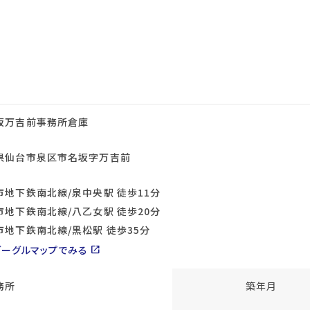
坂万吉前事務所倉庫
県仙台市泉区市名坂字万吉前
市地下鉄南北線/泉中央駅 徒歩11分
市地下鉄南北線/八乙女駅 徒歩20分
市地下鉄南北線/黒松駅 徒歩35分
グーグルマップでみる
open_in_new
務所
築年月