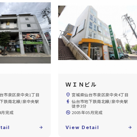
ビル
トラストセンタービル
台市泉区泉中央4丁目
location_on
宮城県仙台市泉区泉中央1丁目
下鉄南北線/泉中央駅
directions_walk
仙台市地下鉄南北線/泉中央駅
徒歩2分
05月完成
build_circle
1991年11月完成
tail
arrow_forward
View Detail
arrow_forward