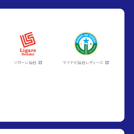
リガーレ仙台
open_in_new
マイナビ仙台レディース
open_in_new