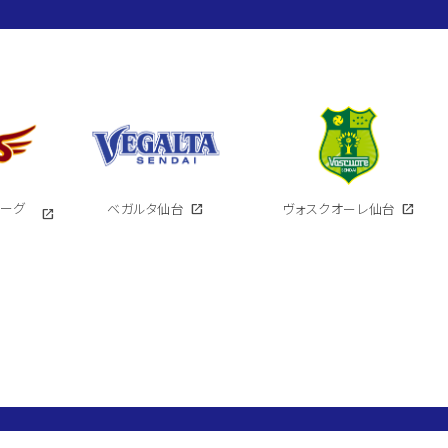
イーグ
ベガルタ仙台
open_in_new
ヴォスクオーレ仙台
open_in_new
open_in_new