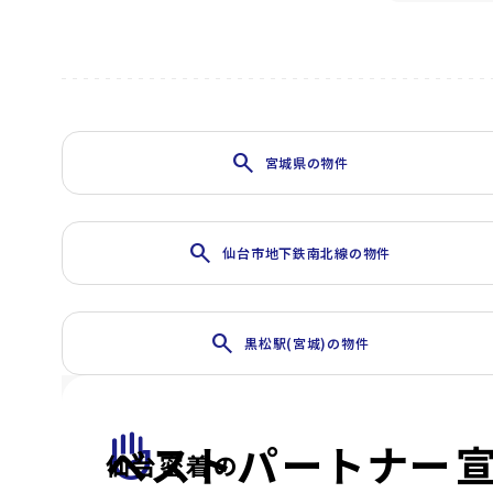
search
宮城県の物件
search
仙台市地下鉄南北線の物件
search
黒松駅(宮城)の物件
front_hand
ベストパートナー
仙台密着の