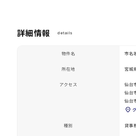
詳細情報
details
物件名
市名
所在地
宮城
アクセス
仙台
仙台
仙台
location_on
種別
貸事