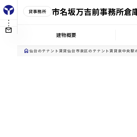
市名坂万吉前事務所倉
貸事務所
建物概要
home
仙台のテナント賃貸
仙台市泉区のテナント賃貸
泉中央駅