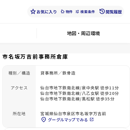
star
history
お気に入り
cottage
tune
閲覧履歴
物件
検索条件
地図・周辺環境
市名坂万吉前事務所倉庫
種別／構造
貸事務所／鉄骨造
アクセス
仙台市地下鉄南北線/泉中央駅 徒歩11分
仙台市地下鉄南北線/八乙女駅 徒歩20分
仙台市地下鉄南北線/黒松駅 徒歩35分
所在地
宮城県仙台市泉区市名坂字万吉前
location_on
グーグルマップでみる
open_in_new