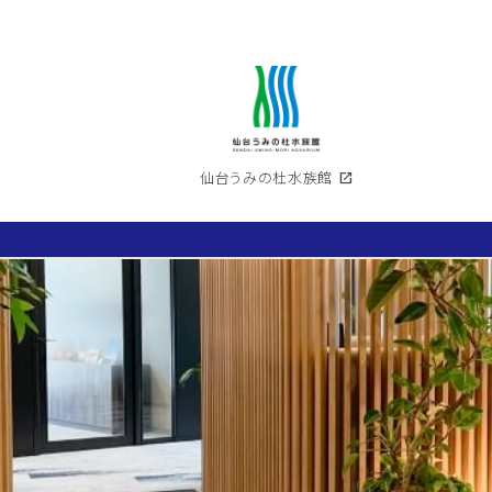
仙台うみの杜水族館
open_in_new