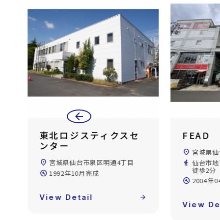
arrow_back
FEAD
ＷＩＮ
location_on
宮城県仙台市泉区泉中央1丁目
location_on
宮城県仙
directions_walk
仙台市地下鉄南北線/泉中央駅
directions_walk
仙台市地
徒歩2分
徒歩3分
build_circle
2004年04月完成
build_circle
2005年
forward
View Detail
arrow_forward
View De