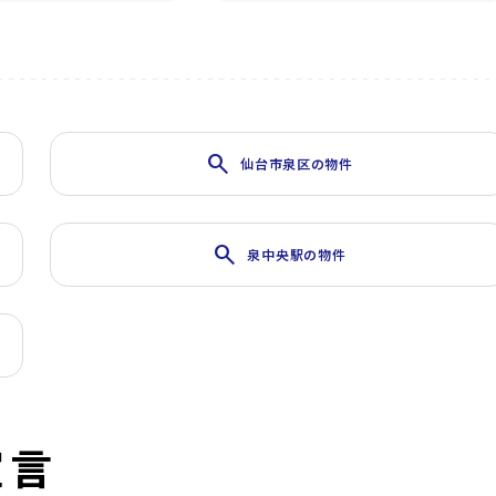
search
仙台市泉区の物件
search
泉中央駅の物件
宣言