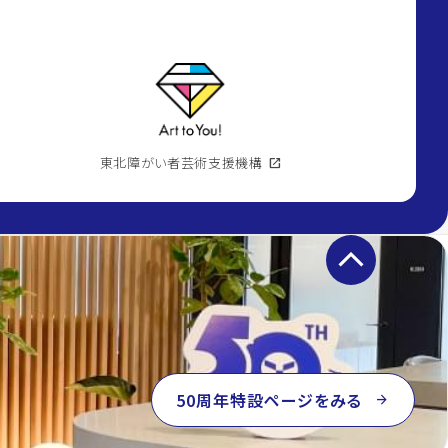
東北障がい者芸術支援機構
open_in_new
keyboard_arrow_up
50周年特設ページをみる
arrow_forward