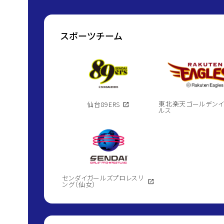
スポーツチーム
東北楽天ゴールデン
仙台89ERS
open_in_new
ルス
センダイガールズプロレスリ
open_in_new
ング（仙女）