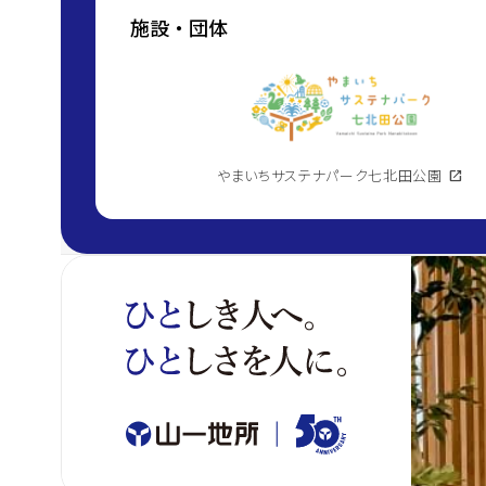
施設・団体
やまいちサステナパーク七北田公園
open_in_new