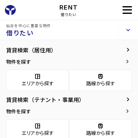
RENT
借りたい
仙台を中心に豊富な物件
Rビル
keyboard_arrow_up
貸店舗・事務所
借りたい
keyboard_arrow_right
建物概要
keyboard_arrow_right
賃貸検索（居住用）
home
仙台のテナント賃貸
仙台市宮城野区のテナント賃貸
東仙台駅のテ
arrow_forward
建物概要
keyboard_arrow_right
物件を探す
Rビル
arrow_forward
現在募集中の物件
space_dashboard
train
エリアから探す
路線から探す
arrow_forward
共用部
種別／構造
貸店舗・事務所／RC(鉄筋コンクリート)
keyboard_arrow_right
賃貸検索（テナント・事業用）
arrow_forward
地図・周辺環境
アクセス
東北本線/東仙台駅 徒歩15分
keyboard_arrow_right
物件を探す
仙台市営バス バス停『安養寺三丁目』から
徒歩1分
space_dashboard
train
仙石線/苦竹駅 徒歩30分
エリアから探す
路線から探す