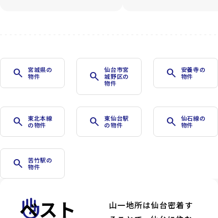
宮城県の
仙台市宮
安養寺の
search
search
search
物件
城野区の
物件
物件
東北本線
東仙台駅
仙石線の
search
search
search
の物件
の物件
物件
苦竹駅の
search
物件
ベスト
front_hand
山一地所は仙台密着す