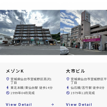
メゾンK
大市ビル
location_on
宮城県仙台市宮城野区燕沢1
location_on
宮城県仙台市宮城野区平
丁目
丁目
directions_walk
東北本線/東仙台駅 徒歩14分
directions_walk
仙石線/苦竹駅 徒歩8分
build_circle
1999年04月完成
build_circle
1979年12月完成
View Detail
arrow_forward
View Detail