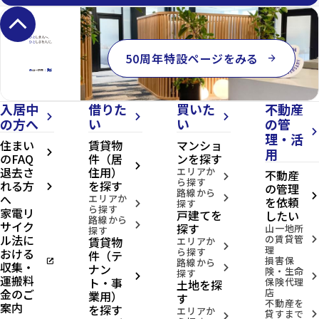
keyboard_arrow_up
50周年特設ページをみる
arrow_forward
入居中
借りた
買いた
不動産
arrow_forward_ios
arrow_forward_ios
arrow_forward_ios
の方へ
い
い
の管
arrow_forward_ios
理・活
住まい
賃貸物
マンショ
用
arrow_forward_ios
のFAQ
件（居
ンを探す
arrow_forward_ios
退去さ
住用）
エリアか
不動産
arrow_forward_ios
ら探す
れる方
を探す
の管理
arrow_forward_ios
路線から
へ
arrow_forward_ios
エリアか
arrow_forward_ios
を依頼
探す
arrow_forward_ios
ら探す
家電リ
戸建てを
したい
路線から
サイク
arrow_forward_ios
探す
山一地所
探す
ル法に
の賃貸管
賃貸物
arrow_forward_ios
エリアか
arrow_forward_ios
理
おける
ら探す
件（テ
損害保
open_in_new
路線から
収集・
ナン
arrow_forward_ios
険・生命
探す
arrow_forward_ios
arrow_forward_ios
運搬料
ト・事
保険代理
土地を探
金のご
店
業用）
す
不動産を
案内
を探す
エリアか
貸すまで
arrow_forward_ios
arrow_forward_ios