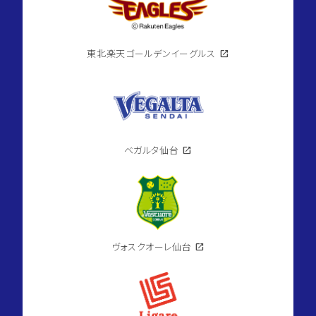
東北楽天ゴールデンイーグルス
open_in_new
ベガルタ仙台
open_in_new
ヴォスクオーレ仙台
open_in_new