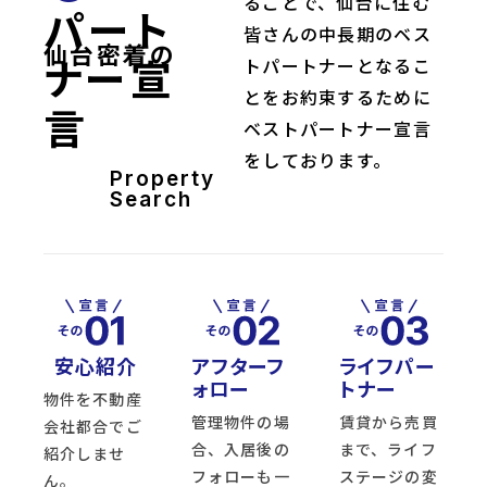
ることで、仙台に住む
パート
皆さんの中長期のベス
仙台密着の
ナー宣
トパートナーとなるこ
とをお約束するために
言
ベストパートナー宣言
をしております。
Property
Search
安心紹介
アフターフ
ライフパー
ォロー
トナー
物件を不動産
管理物件の場
賃貸から売買
会社都合でご
合、入居後の
まで、ライフ
紹介しませ
フォローも一
ステージの変
ん。