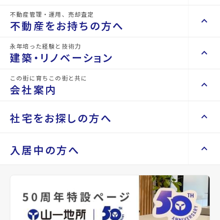
所在地
宮城県仙台市宮城野区安養寺3丁目
不動産管理・運用、売却査定
keyboard_arrow_right
keyboard_arrow_up
不動産を買いたい方へ
不動産をお持ちの方へ
アクセス
東北本線/東仙台駅 徒歩15分
keyboard_arrow_right
マンションを探す
永年培った経験と技術力
仙台市営バス バス停『安養寺三丁目』から
keyboard_arrow_right
keyboard_arrow_up
不動産をお持ちの方へ
建築・リノベーション
徒歩1分
space_dashboard
train
keyboard_arrow_right
不動産の管理を依頼したい
仙石線/苦竹駅 徒歩30分
エリアから探す
路線から探す
この街に育ちこの街と共に
keyboard_arrow_right
keyboard_arrow_up
建築・リノベーション
location_on
グーグルマップでみる
open_in_new
会社案内
山一地所の賃貸管理
keyboard_arrow_right
keyboard_arrow_right
戸建てを探す
損害保険・生命保険代理店
keyboard_arrow_right
keyboard_arrow_right
施工事例
不動産を貸すまでの流れ
種別
貸店舗・事務所
築年月
1982年
keyboard_arrow_right
keyboard_arrow_right
keyboard_arrow_up
会社案内
社宅をお探しの方へ
keyboard_arrow_right
Renotta（リノッタ）
space_dashboard
train
04月
空き家サポートサービス
keyboard_arrow_right
エリアから探す
路線から探す
空き地サポートサービス
keyboard_arrow_right
keyboard_arrow_right
代表挨拶
構造
RC(鉄筋コンクリ
階建
地上3階
keyboard_arrow_right
keyboard_arrow_up
社宅をお探しの方へ
入居中の方へ
keyboard_arrow_right
不動産を売却したい
keyboard_arrow_right
会社概要・沿革
ート)
keyboard_arrow_right
土地を探す
keyboard_arrow_right
マンスリーマンション
keyboard_arrow_right
買い取りサービス
店舗紹介
keyboard_arrow_right
keyboard_arrow_right
住まいのFAQ
買取リースバック
総戸数
space_dashboard
-
管理
train
-
keyboard_arrow_right
keyboard_arrow_right
家具家電レンタル
keyboard_arrow_right
山一地所と仙台
エリアから探す
路線から探す
keyboard_arrow_right
相続相談をしたい
keyboard_arrow_right
退去される方へ
keyboard_arrow_right
レンタルオフィス
keyboard_arrow_right
パーパス
設備・条件
駐車場あり、駐車場1台無料、駐車場2台無
keyboard_arrow_right
不動産に投資したい
料、駐車場2台以上、バス停徒歩3分以内
keyboard_arrow_right
事業用・投資用を探す
※準備中 住まいのしおり（PDF）