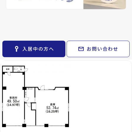
keyboard_arrow_right
貸会議室
keyboard_arrow_right
CM紹介
open_in_new
月極駐車場
keyboard_arrow_right
備考
space_dashboard
-
train
採用情報
エリアから探す
路線から探す
Rビルで現在募集中の
keyboard_arrow_right
お気に入り
Properties For Rent
物件
物件
keyboard_arrow_right
key_vertical
mail
入居中の方へ
お問い合わせ
検索条件
keyboard_arrow_right
閲覧履歴
keyboard_arrow_right
keyboard_arrow_right
マイホームを考え始めたら
keyboard_arrow_right
ご購入の流れ・諸費用