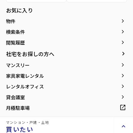
所在地
宮城県仙台市宮城野区安養寺3丁目
location_on
グーグルマップでみる
お気に入り
open_in_new
keyboard_arrow_right
物件
keyboard_arrow_right
検索条件
keyboard_arrow_right
閲覧履歴
keyboard_arrow_right
社宅をお探しの方へ
keyboard_arrow_right
マンスリー
keyboard_arrow_right
家具家電レンタル
keyboard_arrow_right
レンタルオフィス
keyboard_arrow_right
貸会議室
詳細情報
details
open_in_new
月極駐車場
マンション・戸建・土地
物件名
Rビル
keyboard_arrow_up
買いたい