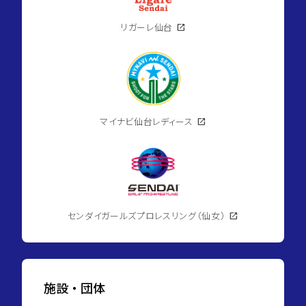
リガーレ仙台
open_in_new
マイナビ仙台レディース
open_in_new
センダイガールズプロレスリング（仙女）
open_in_new
施設・団体