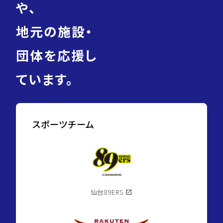
や、
地元の施設・
団体を応援し
ています。
スポーツチーム
仙台89ERS
open_in_new