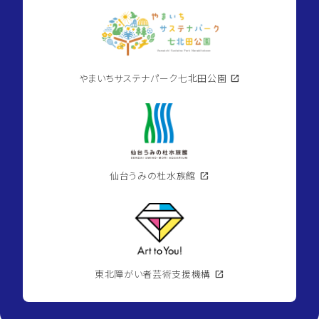
やまいちサステナパーク七北田公園
open_in_new
仙台うみの杜水族館
open_in_new
東北障がい者芸術支援機構
open_in_new