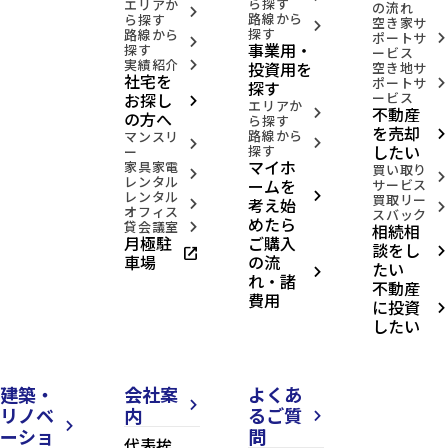
ら探す
エリアか
の流れ
arrow_forward_ios
路線から
ら探す
空き家サ
arrow_forward_ios
探す
路線から
ポートサ
arrow_forward_ios
arrow_forward_ios
事業用・
探す
ービス
実績紹介
投資用を
arrow_forward_ios
空き地サ
社宅を
ポートサ
arrow_forward_ios
探す
お探し
ービス
arrow_forward_ios
エリアか
不動産
arrow_forward_ios
の方へ
ら探す
を売却
路線から
arrow_forward_ios
マンスリ
arrow_forward_ios
arrow_forward_ios
したい
探す
ー
マイホ
家具家電
買い取り
arrow_forward_ios
arrow_forward_ios
レンタル
ームを
サービス
レンタル
arrow_forward_ios
買取リー
考え始
arrow_forward_ios
arrow_forward_ios
オフィス
スバック
めたら
貸会議室
相続相
arrow_forward_ios
月極駐
ご購入
談をし
open_in_new
arrow_forward_ios
車場
の流
たい
arrow_forward_ios
れ・諸
不動産
費用
に投資
arrow_forward_ios
したい
建築・
会社案
よくあ
arrow_forward_ios
リノベ
内
るご質
arrow_forward_ios
arrow_forward_ios
ーショ
問
代表挨