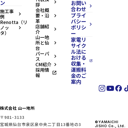
ン
お問い
arrow_forward_ios
拶
arrow_forward_ios
合わせ
会社概
施工事
プライ
arrow_forward_ios
要・沿
例
arrow_forward_ios
革
バシー
Renotta（リ
arrow_forward_ios
店舗紹
ポリシ
ノッ
arrow_forward_ios
arrow_forward_ios
介
タ）
ー
山一地
家電リ
所と仙
arrow_forward_ios
サイク
台
ル法に
パーパ
おける
arrow_forward_ios
ス
open_in_new
収集・
CM紹介
arrow_forward_ios
運搬料
採用情
open_in_new
報
金のご
案内
株式会社 山一地所
〒981-3133
©YAMAICHI
宮城県仙台市泉区泉中央二丁目13番地の3
JISHO Co., Ltd.