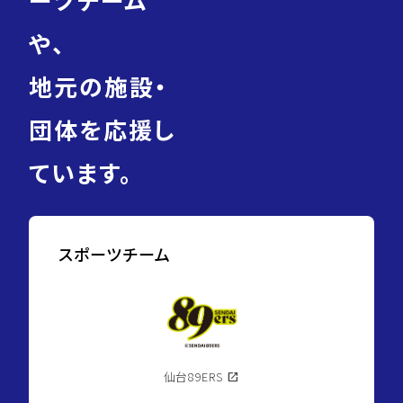
や、
地元の施設・
団体を応援し
ています。
スポーツチーム
仙台89ERS
open_in_new