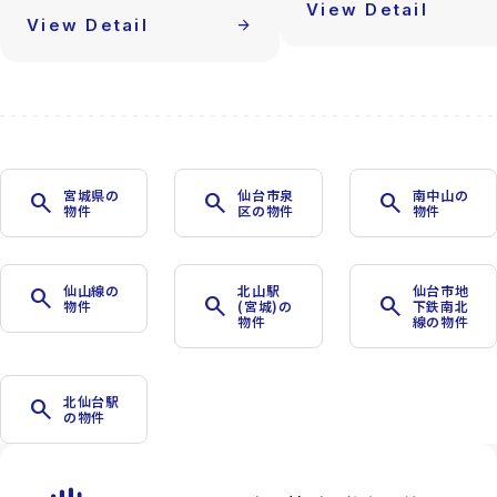
View Detail
View Detail
arrow_forward
宮城県の
仙台市泉
南中山の
search
search
search
物件
区の物件
物件
仙山線の
北山駅
仙台市地
search
search
search
物件
(宮城)の
下鉄南北
物件
線の物件
北仙台駅
search
の物件