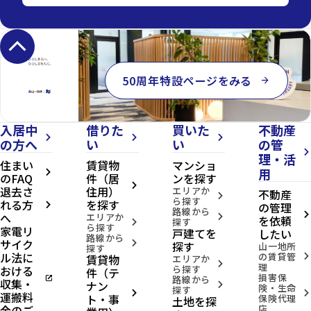
keyboard_arrow_up
50周年特設ページをみる
arrow_forward
入居中
借りた
買いた
不動産
arrow_forward_ios
arrow_forward_ios
arrow_forward_ios
の方へ
い
い
の管
arrow_forward_ios
理・活
住まい
賃貸物
マンショ
用
arrow_forward_ios
のFAQ
件（居
ンを探す
arrow_forward_ios
退去さ
住用）
エリアか
不動産
arrow_forward_ios
ら探す
れる方
を探す
の管理
arrow_forward_ios
路線から
へ
arrow_forward_ios
エリアか
arrow_forward_ios
を依頼
探す
arrow_forward_ios
ら探す
家電リ
戸建てを
したい
路線から
サイク
arrow_forward_ios
探す
山一地所
探す
ル法に
の賃貸管
賃貸物
arrow_forward_ios
エリアか
arrow_forward_ios
理
おける
ら探す
件（テ
損害保
open_in_new
路線から
収集・
ナン
arrow_forward_ios
険・生命
探す
arrow_forward_ios
arrow_forward_ios
運搬料
ト・事
保険代理
土地を探
金のご
店