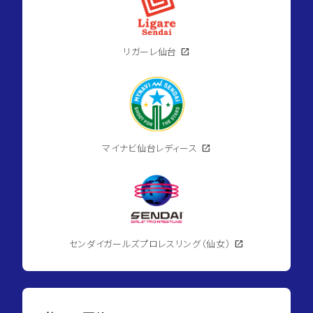
リガーレ仙台
open_in_new
マイナビ仙台レディース
open_in_new
センダイガールズプロレスリング（仙女）
open_in_new