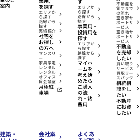
業用）
す
不動産を
案内
を探す
エリアか
貸すまで
arrow_forward_ios
arrow_forward_ios
ら探す
エリアか
の流れ
arrow_forward_ios
路線から
ら探す
空き家サ
arrow_forward_ios
探す
路線から
ポートサ
arrow_forward_ios
arrow_forward_ios
事業用・
探す
ービス
実績紹介
投資用を
arrow_forward_ios
空き地サ
社宅を
ポートサ
arrow_forward_ios
探す
お探し
ービス
arrow_forward_ios
エリアか
不動産
arrow_forward_ios
の方へ
ら探す
を売却
路線から
arrow_forward_ios
マンスリ
arrow_forward_ios
arrow_forward_ios
したい
探す
ー
マイホ
家具家電
買い取り
arrow_forward_ios
arrow_forward_ios
レンタル
ームを
サービス
レンタル
arrow_forward_ios
買取リー
考え始
arrow_forward_ios
arrow_forward_ios
オフィス
スバック
めたら
貸会議室
相続相
arrow_forward_ios
月極駐
ご購入
談をし
open_in_new
arrow_forward_ios
車場
の流
たい
arrow_forward_ios
れ・諸
不動産
費用
に投資
arrow_forward_ios
したい
建築・
会社案
よくあ
arrow_forward_ios