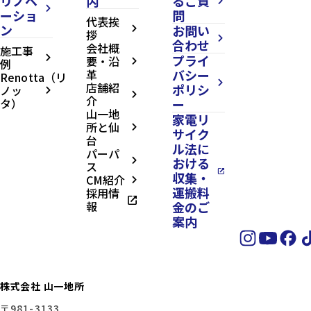
リノベ
内
るご質
arrow_forward_ios
arrow_forward_ios
ーショ
問
代表挨
ン
お問い
arrow_forward_ios
拶
arrow_forward_ios
合わせ
会社概
施工事
プライ
arrow_forward_ios
要・沿
例
arrow_forward_ios
革
バシー
Renotta（リ
arrow_forward_ios
店舗紹
ポリシ
ノッ
arrow_forward_ios
arrow_forward_ios
介
タ）
ー
山一地
家電リ
所と仙
arrow_forward_ios
サイク
台
ル法に
パーパ
おける
arrow_forward_ios
ス
open_in_new
収集・
CM紹介
arrow_forward_ios
運搬料
採用情
open_in_new
報
金のご
案内
株式会社 山一地所
〒981-3133