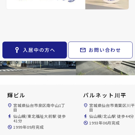
keyboard_arrow_right
貸会議室
keyboard_arrow_right
CM紹介
open_in_new
月極駐車場
keyboard_arrow_right
space_dashboard
train
採用情報
エリアから探す
路線から探す
keyboard_arrow_right
お気に入り
物件
keyboard_arrow_right
key_vertical
mail
入居中の方へ
お問い合わせ
検索条件
keyboard_arrow_right
閲覧履歴
keyboard_arrow_right
keyboard_arrow_right
マイホームを考え始めたら
keyboard_arrow_right
ご購入の流れ・諸費用
輝ビル
パルネット川平
location_on
宮城県仙台市泉区南中山1丁
location_on
宮城県仙台市青葉区川平
目
目
directions_walk
仙山線/東北福祉大前駅 徒歩
directions_walk
仙山線/北山駅 徒歩44分
41分
build_circle
1993年06月完成
build_circle
1999年09月完成