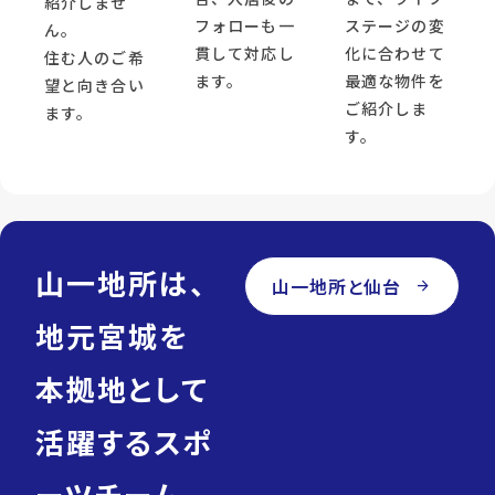
紹介しませ
フォローも一
ステージの変
ん。
貫して対応し
化に合わせて
住む人のご希
ます。
最適な物件を
望と向き合い
ご紹介しま
ます。
す。
山一地所は、
山一地所と仙台
arrow_forward
地元宮城を
本拠地として
活躍するスポ
ーツチーム