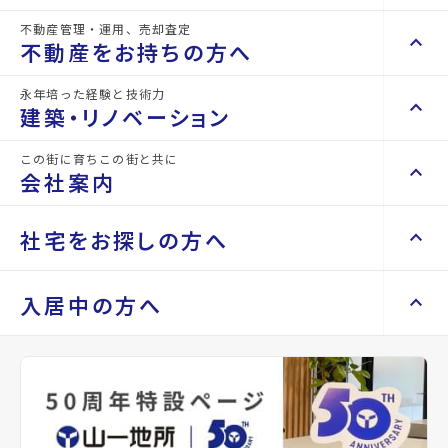
構造
木造
階建
地上2階
不動産管理・運用、売却査定
keyboard_arrow_right
keyboard_arrow_up
不動産を買いたい方へ
不動産をお持ちの方へ
keyboard_arrow_right
マンションを探す
総戸数
-
管理
-
永年培った経験と技術力
keyboard_arrow_right
keyboard_arrow_up
不動産をお持ちの方へ
建築・リノベーション
space_dashboard
train
設備・条件
駐車場あり、駐車場2台以上、都市ガス、バ
keyboard_arrow_right
不動産の管理を依頼したい
エリアから探す
ス停徒歩3分以内
路線から探す
この街に育ちこの街と共に
keyboard_arrow_right
keyboard_arrow_up
建築・リノベーション
会社案内
山一地所の賃貸管理
keyboard_arrow_right
keyboard_arrow_right
戸建てを探す
備考
-
損害保険・生命保険代理店
keyboard_arrow_right
keyboard_arrow_right
施工事例
不動産を貸すまでの流れ
keyboard_arrow_right
keyboard_arrow_right
keyboard_arrow_up
会社案内
社宅をお探しの方へ
keyboard_arrow_right
Renotta（リノッタ）
space_dashboard
train
空き家サポートサービス
keyboard_arrow_right
シンエイビルで現在募
エリアから探す
路線から探す
空き地サポートサービス
keyboard_arrow_right
keyboard_arrow_right
代表挨拶
Properties For Rent
集中の物件
keyboard_arrow_right
keyboard_arrow_up
社宅をお探しの方へ
入居中の方へ
keyboard_arrow_right
不動産を売却したい
keyboard_arrow_right
会社概要・沿革
keyboard_arrow_right
土地を探す
keyboard_arrow_right
マンスリーマンション
keyboard_arrow_right
買い取りサービス
店舗紹介
keyboard_arrow_right
keyboard_arrow_right
住まいのFAQ
買取リースバック
space_dashboard
train
keyboard_arrow_right
その他の仙台市泉区周辺
keyboard_arrow_right
家具家電レンタル
keyboard_arrow_right
山一地所と仙台
エリアから探す
路線から探す
keyboard_arrow_right
相続相談をしたい
Related Property
keyboard_arrow_right
退去される方へ
の物件
keyboard_arrow_right
レンタルオフィス
keyboard_arrow_right
パーパス
keyboard_arrow_right
不動産に投資したい
keyboard_arrow_right
事業用・投資用を探す
※準備中 住まいのしおり（PDF）