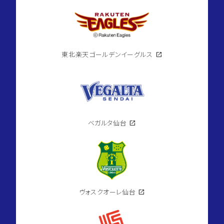
東北楽天ゴールデンイーグルス
open_in_new
ベガルタ仙台
open_in_new
ヴォスクオーレ仙台
open_in_new