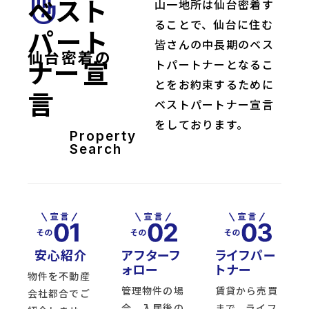
ベスト
front_hand
山一地所は仙台密着す
ることで、仙台に住む
パート
皆さんの中長期のベス
仙台密着の
ナー宣
トパートナーとなるこ
とをお約束するために
言
ベストパートナー宣言
をしております。
Property
Search
安心紹介
アフターフ
ライフパー
ォロー
トナー
物件を不動産
管理物件の場
賃貸から売買
会社都合でご
合、入居後の
まで、ライフ