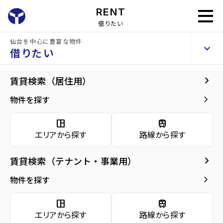
RENT
借りたい
仙台を中心に豊富な物件
シンエイビル
keyboard_arrow_up
貸店舗・事務所
借りたい
keyboard_arrow_right
建物概要
keyboard_arrow_right
賃貸検索（居住用）
home
仙台のテナント賃貸
仙台市泉区のテナント賃貸
北山駅宮城)のテ
arrow_forward
建物概要
keyboard_arrow_right
物件を探す
シンエイビル
arrow_forward
現在募集中の物件
space_dashboard
train
エリアから探す
路線から探す
arrow_forward
共用部
種別／構造
貸店舗・事務所／木造
keyboard_arrow_right
賃貸検索（テナント・事業用）
arrow_forward
地図・周辺環境
アクセス
仙山線/北山駅 徒歩51分
keyboard_arrow_right
物件を探す
仙台市営バス バス停『長命ケ丘三丁目西』
から徒歩2分
space_dashboard
train
仙台市地下鉄南北線/北仙台駅 徒歩65分
エリアから探す
路線から探す