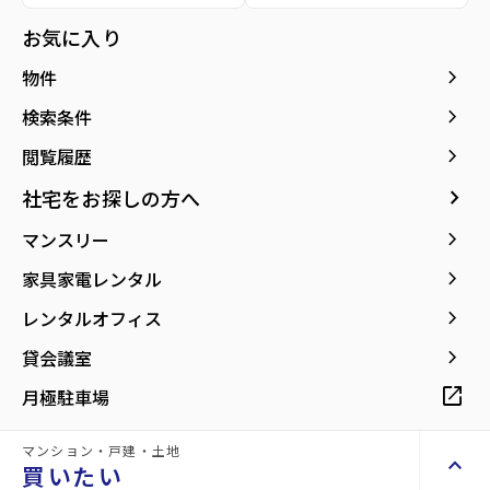
所在地
宮城県仙台市泉区南中山2丁目
location_on
グーグルマップでみる
お気に入り
open_in_new
keyboard_arrow_right
物件
詳細情報
details
keyboard_arrow_right
検索条件
keyboard_arrow_right
閲覧履歴
物件名
シンエイビル
keyboard_arrow_right
社宅をお探しの方へ
keyboard_arrow_right
マンスリー
所在地
宮城県仙台市泉区南中山2丁目
keyboard_arrow_right
家具家電レンタル
アクセス
仙山線/北山駅 徒歩51分
keyboard_arrow_right
レンタルオフィス
仙台市営バス バス停『長命ケ丘三丁目西』
から徒歩2分
keyboard_arrow_right
貸会議室
仙台市地下鉄南北線/北仙台駅 徒歩65分
open_in_new
月極駐車場
location_on
グーグルマップでみる
open_in_new
マンション・戸建・土地
keyboard_arrow_up
種別
貸店舗・事務所
築年月
1990年10月
買いたい