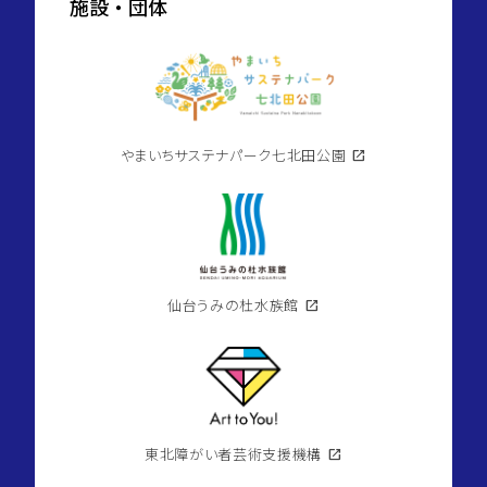
施設・団体
やまいちサステナパーク七北田公園
open_in_new
仙台うみの杜水族館
open_in_new
東北障がい者芸術支援機構
open_in_new