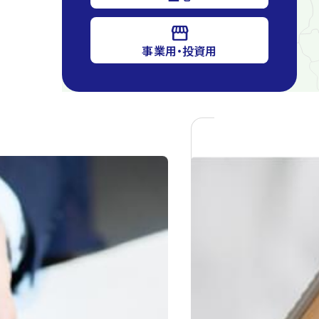
storefront
事業用・投資用