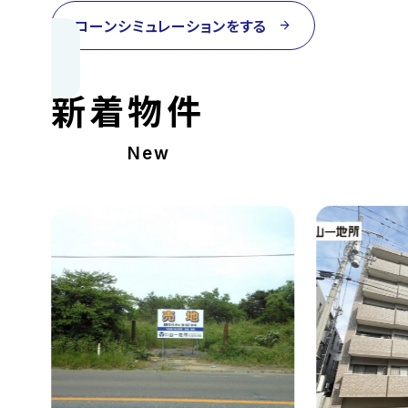
ローンシミュレーションをする
arrow_forward
新着物件
New