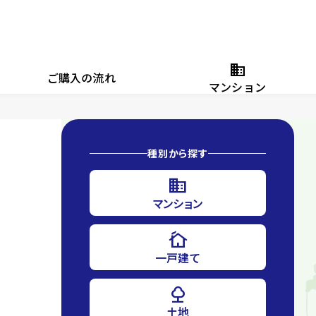
domain
ご購入の流れ
マンション
種別から探す
domain
マンション
cottage
一戸建て
nature
土地