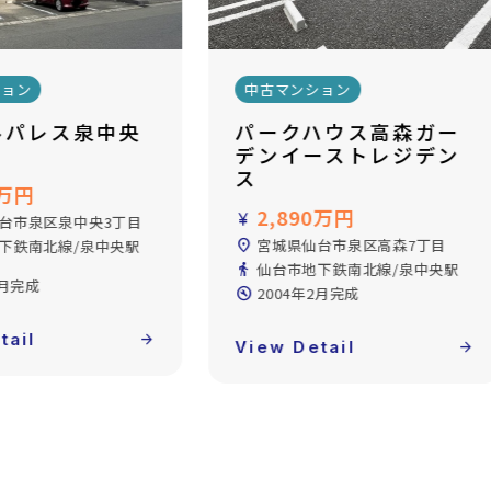
ション
中古マンション
ハウス高森ガー
朝日プラザ立町
ーストレジデン
2,090万円
currency_yen
location_on
宮城県仙台市青葉区立町
0万円
directions_walk
仙台市地下鉄東西線/大町西公園
駅 徒歩7分
台市泉区高森7丁目
build_circle
1985年5月完成
下鉄南北線/泉中央駅
2月完成
View Detail
arrow_forward
tail
arrow_forward