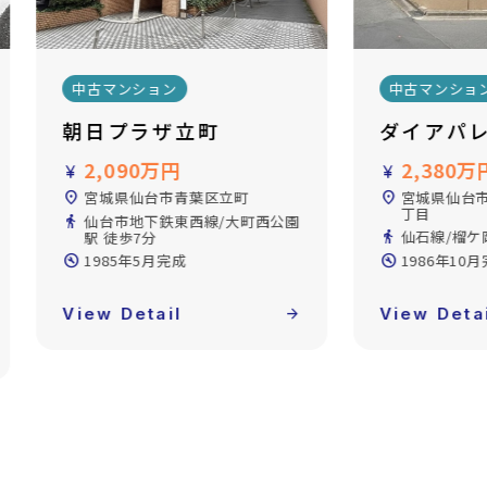
中古マンション
中古マンショ
ダイアパレス小田原
ダイアパ
の杜陽だ
2,380万円
currency_yen
3,190万
currency_yen
location_on
宮城県仙台市宮城野区小田原3
丁目
location_on
宮城県仙台
directions_walk
仙石線/榴ケ岡駅 徒歩16分
directions_walk
仙台市地下鉄
build_circle
1986年10月完成
徒歩20分
build_circle
1997年3月
View Detail
arrow_forward
View Deta