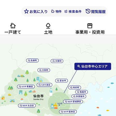
star
history
お気に入り
cottage
tune
閲覧履歴
物件
検索条件
cottage
nature
storefront
一戸建て
土地
事業用・投資用