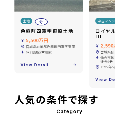
arrow_back
中古マンション
中古マン
ロイヤルパレス泉中央
パーク
III
デンイ
ス
2,590万円
currency_yen
原
2,89
currency_yen
location_on
宮城県仙台市泉区泉中央3丁目
location_on
宮城県仙
directions_walk
仙台市地下鉄南北線/泉中央駅
徒歩9分
directions_walk
仙台市地
forward
build_circle
1995年5月完成
build_circle
2004年
View Detail
arrow_forward
View De
人気の条件で探す
Category