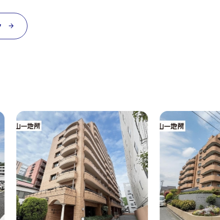
ク
arrow_forward