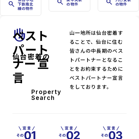
search
search
search
下鉄南北
の物件
の物件
線の物件
ベスト
front_hand
山一地所は仙台密着す
ることで、仙台に住む
パート
皆さんの中長期のベス
仙台密着の
ナー宣
トパートナーとなるこ
とをお約束するために
言
ベストパートナー宣言
をしております。
Property
Search