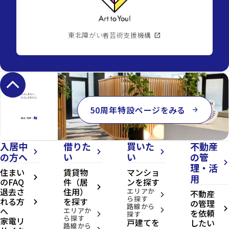
東北障がい者芸術支援機構
open_in_new
keyboard_arrow_up
50周年特設ページをみる
arrow_forward
入居中
借りた
買いた
不動産
arrow_forward_ios
arrow_forward_ios
arrow_forward_ios
の方へ
い
い
の管
arrow_forward_ios
理・活
住まい
賃貸物
マンショ
用
arrow_forward_ios
のFAQ
件（居
ンを探す
arrow_forward_ios
退去さ
住用）
エリアか
不動産
arrow_forward_ios
ら探す
れる方
を探す
の管理
arrow_forward_ios
路線から
へ
arrow_forward_ios
エリアか
arrow_forward_ios
を依頼
探す
arrow_forward_ios
ら探す
家電リ
戸建てを
したい
路線から