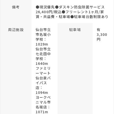
備考
●現況優先●ダスキン防虫除菌サービス
26,400円/税込●フリーレント1ヶ月/家
賃・共益費・駐車場●駐車場台数制限あり
周辺施設
仙台市立
駐車場
有
市名坂小
3,300
学校：
円
1029m
仙台市立
七北田中
学校：
1640m
ファミリ
ーマート
仙台泉バ
イパス
店：
1094m
ヨークベ
ニマル市
名坂店：
1071m