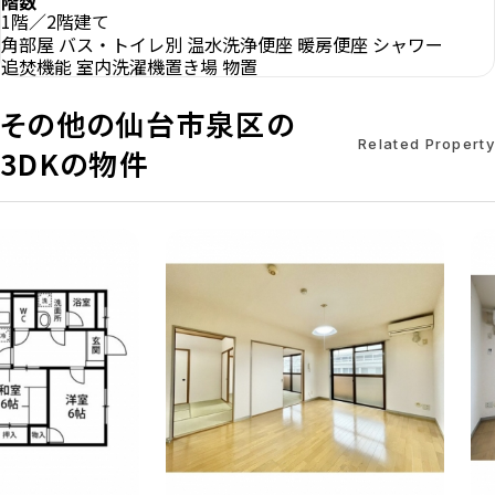
階数
1階／2階建て
角部屋
バス・トイレ別
温水洗浄便座
暖房便座
シャワー
追焚機能
室内洗濯機置き場
物置
その他の仙台市泉区の
Related Property
3DKの物件