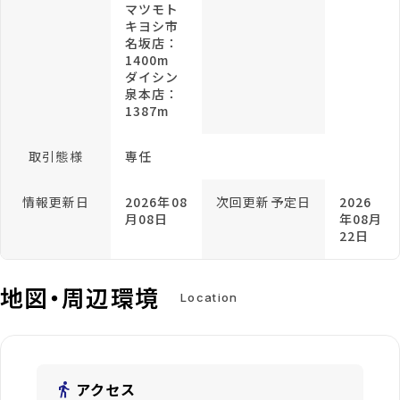
マツモト
キヨシ市
名坂店：
1400m
ダイシン
泉本店：
1387m
取引態様
専任
情報更新日
2026年08
次回更新予定日
2026
月08日
年08月
22日
地図・周辺環境
Location
directions_walk
アクセス