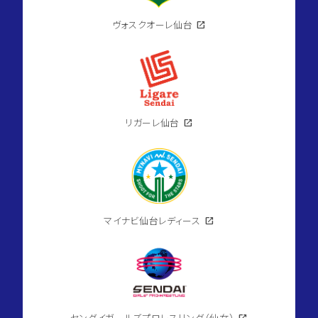
ヴォスクオーレ仙台
open_in_new
リガーレ仙台
open_in_new
マイナビ仙台レディース
open_in_new
センダイガールズプロレスリング（仙女）
open_in_new