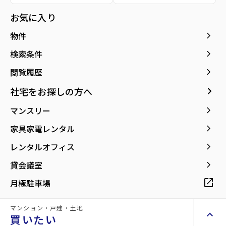
種別／構造
賃貸アパート／木造
お気に入り
アクセス
宮城交通バス バス停『野蔵団地入口』から
keyboard_arrow_right
物件
徒歩4分
仙台市地下鉄南北線/泉中央駅 徒歩26分
keyboard_arrow_right
検索条件
仙台市地下鉄南北線/八乙女駅 徒歩28分
keyboard_arrow_right
閲覧履歴
所在地
宮城県仙台市泉区市名坂字野蔵
keyboard_arrow_right
社宅をお探しの方へ
location_on
グーグルマップでみる
open_in_new
keyboard_arrow_right
マンスリー
築年月
1989年03月
keyboard_arrow_right
家具家電レンタル
keyboard_arrow_right
レンタルオフィス
keyboard_arrow_right
貸会議室
open_in_new
月極駐車場
【家賃1ヶ月無料】初期費用を抑えて新生
活をスタートできます！
マンション・戸建・土地
keyboard_arrow_up
買いたい