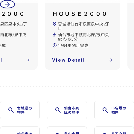
arrow_back
arrow_forward
ＵＳＥ２０００
ＨＯＵＳＥ２０００
仙台市泉区泉中央2丁
location_on
宮城県仙台市泉区泉中央2丁
目
地下鉄南北線/泉中央
directions_walk
仙台市地下鉄南北線/泉中央
歩5分
駅 徒歩5分
年05月完成
build_circle
1994年05月完成
etail
arrow_forward
View Detail
arrow_forward
宮城県の
仙台市泉
市名坂の
search
search
search
物件
区の物件
物件
仙台市地
泉中央駅
八乙女駅