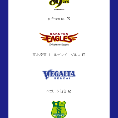
仙台89ERS
open_in_new
東北楽天ゴールデンイーグルス
open_in_new
ベガルタ仙台
open_in_new