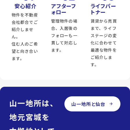
安心紹介
アフターフ
ライフパー
ォロー
トナー
物件を不動産
管理物件の場
賃貸から売買
会社都合でご
合、入居後の
まで、ライフ
紹介しませ
フォローも一
ステージの変
ん。
貫して対応し
化に合わせて
住む人のご希
ます。
最適な物件を
望と向き合い
ご紹介しま
ます。
す。
山一地所は、
山一地所と仙台
arrow_forward
地元宮城を