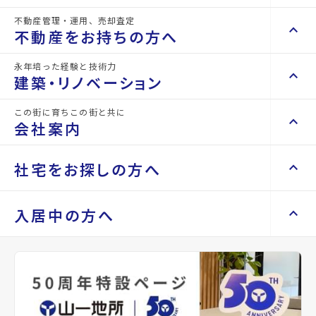
不動産管理・運用、売却査定
keyboard_arrow_right
keyboard_arrow_up
不動産を買いたい方へ
詳細情報
不動産をお持ちの方へ
details
keyboard_arrow_right
マンションを探す
永年培った経験と技術力
keyboard_arrow_right
keyboard_arrow_up
不動産をお持ちの方へ
建築・リノベーション
物件名
リバーサイドハイツ
space_dashboard
train
keyboard_arrow_right
不動産の管理を依頼したい
エリアから探す
路線から探す
この街に育ちこの街と共に
keyboard_arrow_right
keyboard_arrow_up
建築・リノベーション
所在地
宮城県仙台市泉区市名坂字野蔵
会社案内
山一地所の賃貸管理
keyboard_arrow_right
keyboard_arrow_right
戸建てを探す
損害保険・生命保険代理店
keyboard_arrow_right
keyboard_arrow_right
施工事例
アクセス
宮城交通バス バス停『野蔵団地入口』か
不動産を貸すまでの流れ
keyboard_arrow_right
keyboard_arrow_right
keyboard_arrow_up
会社案内
社宅をお探しの方へ
ら徒歩4分
keyboard_arrow_right
Renotta（リノッタ）
space_dashboard
train
空き家サポートサービス
keyboard_arrow_right
仙台市地下鉄南北線/泉中央駅 徒歩26分
エリアから探す
路線から探す
空き地サポートサービス
keyboard_arrow_right
keyboard_arrow_right
代表挨拶
仙台市地下鉄南北線/八乙女駅 徒歩28分
keyboard_arrow_right
keyboard_arrow_up
社宅をお探しの方へ
入居中の方へ
keyboard_arrow_right
不動産を売却したい
keyboard_arrow_right
会社概要・沿革
keyboard_arrow_right
土地を探す
location_on
グーグルマップでみる
open_in_new
keyboard_arrow_right
マンスリーマンション
keyboard_arrow_right
買い取りサービス
店舗紹介
keyboard_arrow_right
keyboard_arrow_right
住まいのFAQ
買取リースバック
space_dashboard
train
keyboard_arrow_right
keyboard_arrow_right
家具家電レンタル
種別
賃貸アパ
築年月
1989
keyboard_arrow_right
山一地所と仙台
エリアから探す
路線から探す
ート
年03月
keyboard_arrow_right
相続相談をしたい
keyboard_arrow_right
退去される方へ
keyboard_arrow_right
レンタルオフィス
keyboard_arrow_right
パーパス
keyboard_arrow_right
不動産に投資したい
keyboard_arrow_right
事業用・投資用を探す
※準備中 住まいのしおり（PDF）
間取り
3DK
間取り内訳
DK 6