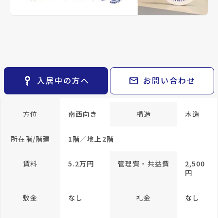
keyboard_arrow_right
貸会議室
keyboard_arrow_right
CM紹介
帖
open_in_new
月極駐車場
洋室 6
keyboard_arrow_right
space_dashboard
train
採用情報
帖
エリアから探す
路線から探す
洋室 6
帖
和室
keyboard_arrow_right
お気に入り
4.5 帖
物件
keyboard_arrow_right
key_vertical
mail
入居中の方へ
お問い合わせ
検索条件
keyboard_arrow_right
専有面積
46.37m²
閲覧履歴
keyboard_arrow_right
keyboard_arrow_right
マイホームを考え始めたら
方位
南西向き
構造
木造
keyboard_arrow_right
ご購入の流れ・諸費用
所在階/階建
1階／地上2階
賃料
5.2万円
管理費・共益費
2,500
円
敷金
なし
礼金
なし