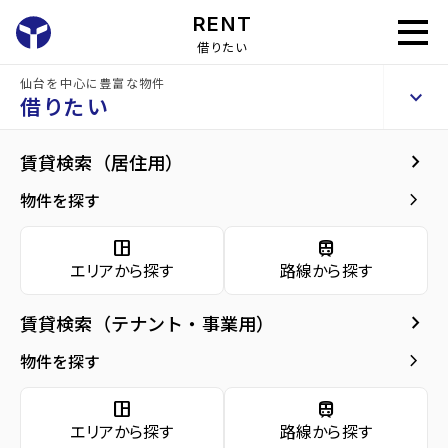
RENT
借りたい
仙台を中心に豊富な物件
リバーサイドハイツ
keyboard_arrow_up
賃貸アパート
借りたい
keyboard_arrow_right
現在募集中の物件
keyboard_arrow_right
賃貸検索（居住用）
home
仙台の賃貸お部屋探し
仙台市泉区の賃貸
リバーサイドハイツ
リバ
arrow_forward
建物概要
keyboard_arrow_right
物件を探す
リバーサイドハイツ 1階
arrow_forward
現在募集中の物件
5.2
space_dashboard
train
万円
管理費・共益費
2,500円
エリアから探す
路線から探す
arrow_forward
共用部
敷金
0万円
礼金
0万円
keyboard_arrow_right
賃貸検索（テナント・事業用）
arrow_forward
地図・周辺環境
keyboard_arrow_right
間取り
3DK／46.37m²
物件を探す
arrow_forward
お問い合わせ
space_dashboard
train
階数
1階／2階建て
エリアから探す
路線から探す