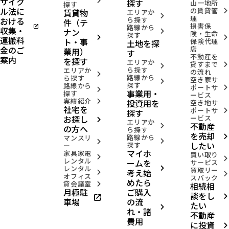
サイク
arrow_forward_ios
探す
山一地所
探す
ル法に
の賃貸管
賃貸物
arrow_forward_ios
エリアか
arrow_forward_ios
理
おける
ら探す
件（テ
損害保
open_in_new
路線から
収集・
ナン
arrow_forward_ios
険・生命
探す
arrow_forward_ios
arrow_forward_ios
運搬料
ト・事
保険代理
土地を探
金のご
店
業用）
す
不動産を
案内
を探す
エリアか
貸すまで
arrow_forward_ios
arrow_forward_ios
ら探す
エリアか
の流れ
arrow_forward_ios
路線から
ら探す
空き家サ
arrow_forward_ios
探す
路線から
ポートサ
arrow_forward_ios
arrow_forward_ios
事業用・
探す
ービス
実績紹介
投資用を
arrow_forward_ios
空き地サ
社宅を
ポートサ
arrow_forward_ios
探す
お探し
ービス
arrow_forward_ios
エリアか
不動産
arrow_forward_ios
の方へ
ら探す
を売却
路線から
arrow_forward_ios
マンスリ
arrow_forward_ios
arrow_forward_ios
したい
探す
ー
マイホ
家具家電
買い取り
arrow_forward_ios
arrow_forward_ios
レンタル
ームを
サービス
レンタル
arrow_forward_ios
買取リー
考え始
arrow_forward_ios
arrow_forward_ios
オフィス
スバック
めたら
貸会議室
相続相
arrow_forward_ios
月極駐
ご購入
談をし
open_in_new
arrow_forward_ios
車場
の流
たい
arrow_forward_ios
れ・諸
不動産
費用
に投資
arrow_forward_ios