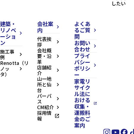
したい
建築・
会社案
よくあ
arrow_forward_ios
リノベ
内
るご質
arrow_forward_ios
arrow_forward_ios
ーショ
問
代表挨
ン
お問い
arrow_forward_ios
拶
arrow_forward_ios
合わせ
会社概
施工事
プライ
arrow_forward_ios
要・沿
例
arrow_forward_ios
革
バシー
Renotta（リ
arrow_forward_ios
店舗紹
ポリシ
ノッ
arrow_forward_ios
arrow_forward_ios
介
タ）
ー
山一地
家電リ
所と仙
arrow_forward_ios
サイク
台
ル法に
パーパ
おける
arrow_forward_ios
ス
open_in_new
収集・
CM紹介
arrow_forward_ios
運搬料
採用情
open_in_new
報
金のご
案内