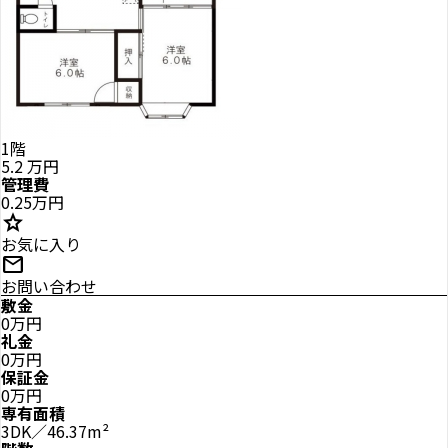
1階
5.2
万円
管理費
0.25万円
star
お気に入り
mail
お問い合わせ
敷金
0万円
礼金
0万円
保証金
0万円
専有面積
3DK／46.37m²