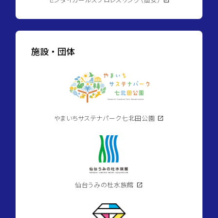
施設・団体
やまいちサステナパーク七北田公園
open_in_new
仙台うみの杜水族館
open_in_new