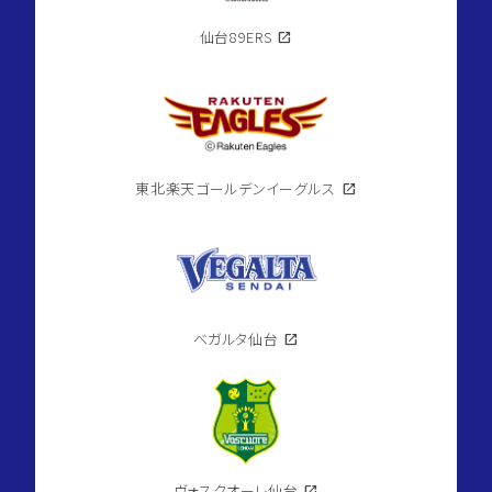
仙台89ERS
open_in_new
東北楽天ゴールデンイーグルス
open_in_new
ベガルタ仙台
open_in_new
ヴォスクオーレ仙台
open_in_new