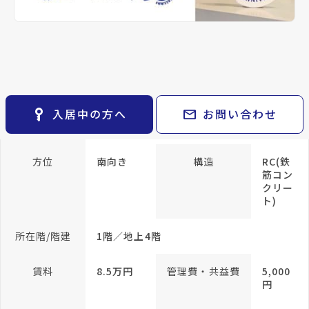
keyboard_arrow_right
貸会議室
keyboard_arrow_right
CM紹介
帖
open_in_new
月極駐車場
和室 6
keyboard_arrow_right
space_dashboard
train
採用情報
帖
エリアから探す
路線から探す
洋室 6
帖
DK 9
keyboard_arrow_right
お気に入り
帖
物件
keyboard_arrow_right
key_vertical
mail
入居中の方へ
お問い合わせ
検索条件
keyboard_arrow_right
専有面積
66.5m²
閲覧履歴
keyboard_arrow_right
keyboard_arrow_right
マイホームを考え始めたら
方位
南向き
構造
RC(鉄
筋コン
クリー
keyboard_arrow_right
ご購入の流れ・諸費用
ト)
所在階/階建
1階／地上4階
賃料
8.5万円
管理費・共益費
5,000
円