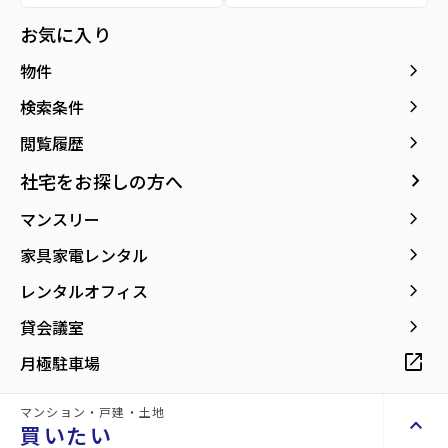
種別／構造
賃貸マンション／RC(鉄筋コンクリート)
お気に入り
アクセス
仙台市地下鉄南北線/泉中央駅 徒歩5分
keyboard_arrow_right
物件
宮城交通バス バス停『健康増進センター
前』から徒歩3分
keyboard_arrow_right
検索条件
仙台市地下鉄南北線/八乙女駅 徒歩27分
keyboard_arrow_right
閲覧履歴
所在地
宮城県仙台市泉区泉中央2丁目
keyboard_arrow_right
社宅をお探しの方へ
location_on
グーグルマップでみる
open_in_new
keyboard_arrow_right
マンスリー
築年月
1994年05月
keyboard_arrow_right
家具家電レンタル
keyboard_arrow_right
レンタルオフィス
keyboard_arrow_right
貸会議室
open_in_new
月極駐車場
【駅徒歩5分、都市ガスで経済的。周辺施
設も充実の3DK】
マンション・戸建・土地
keyboard_arrow_up
買いたい