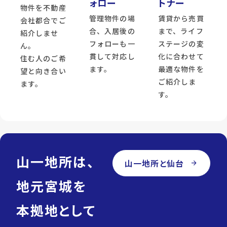
ォロー
トナー
物件を不動産
管理物件の場
賃貸から売買
会社都合でご
合、入居後の
まで、ライフ
紹介しませ
フォローも一
ステージの変
ん。
貫して対応し
化に合わせて
住む人のご希
ます。
最適な物件を
望と向き合い
ご紹介しま
ます。
す。
山一地所は、
山一地所と仙台
arrow_forward
地元宮城を
本拠地として