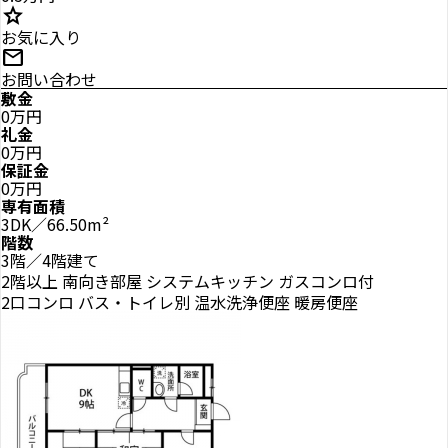
star
お気に入り
mail
お問い合わせ
敷金
0万円
礼金
0万円
保証金
0万円
専有面積
3DK／66.50m²
階数
3階／4階建て
2階以上
南向き部屋
システムキッチン
ガスコンロ付
2口コンロ
バス・トイレ別
温水洗浄便座
暖房便座