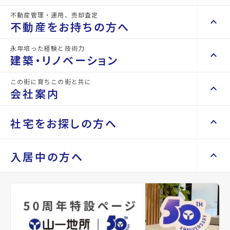
不動産管理・運用、売却査定
keyboard_arrow_right
keyboard_arrow_up
不動産を買いたい方へ
詳細情報
不動産をお持ちの方へ
details
keyboard_arrow_right
マンションを探す
永年培った経験と技術力
keyboard_arrow_right
keyboard_arrow_up
不動産をお持ちの方へ
建築・リノベーション
物件名
ＨＯＵＳＥ２０００
space_dashboard
train
keyboard_arrow_right
不動産の管理を依頼したい
エリアから探す
路線から探す
この街に育ちこの街と共に
keyboard_arrow_right
keyboard_arrow_up
建築・リノベーション
所在地
宮城県仙台市泉区泉中央2丁目
会社案内
山一地所の賃貸管理
keyboard_arrow_right
keyboard_arrow_right
戸建てを探す
損害保険・生命保険代理店
keyboard_arrow_right
keyboard_arrow_right
施工事例
アクセス
仙台市地下鉄南北線/泉中央駅 徒歩5分
不動産を貸すまでの流れ
keyboard_arrow_right
keyboard_arrow_right
keyboard_arrow_up
会社案内
社宅をお探しの方へ
keyboard_arrow_right
Renotta（リノッタ）
space_dashboard
train
空き家サポートサービス
宮城交通バス バス停『健康増進センター
keyboard_arrow_right
前』から徒歩3分
エリアから探す
路線から探す
空き地サポートサービス
keyboard_arrow_right
keyboard_arrow_right
代表挨拶
仙台市地下鉄南北線/八乙女駅 徒歩27分
keyboard_arrow_right
keyboard_arrow_up
社宅をお探しの方へ
入居中の方へ
keyboard_arrow_right
不動産を売却したい
keyboard_arrow_right
会社概要・沿革
keyboard_arrow_right
土地を探す
location_on
グーグルマップでみる
open_in_new
keyboard_arrow_right
マンスリーマンション
keyboard_arrow_right
買い取りサービス
店舗紹介
keyboard_arrow_right
keyboard_arrow_right
住まいのFAQ
買取リースバック
space_dashboard
train
keyboard_arrow_right
keyboard_arrow_right
家具家電レンタル
種別
賃貸マン
築年月
1994
keyboard_arrow_right
山一地所と仙台
エリアから探す
路線から探す
ション
年05月
keyboard_arrow_right
相続相談をしたい
keyboard_arrow_right
退去される方へ
keyboard_arrow_right
レンタルオフィス
keyboard_arrow_right
パーパス
keyboard_arrow_right
不動産に投資したい
keyboard_arrow_right
事業用・投資用を探す
※準備中 住まいのしおり（PDF）
間取り
3DK
間取り内訳
和室 6