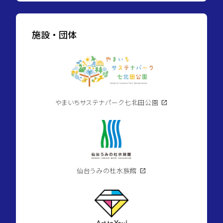
施設・団体
やまいちサステナパーク七北田公園
open_in_new
仙台うみの杜水族館
open_in_new