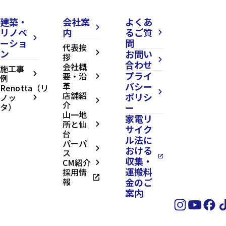
建築・
会社案
よくあ
arrow_forward_ios
リノベ
内
るご質
arrow_forward_ios
arrow_forward_ios
ーショ
問
代表挨
ン
お問い
arrow_forward_ios
拶
arrow_forward_ios
合わせ
会社概
施工事
プライ
arrow_forward_ios
要・沿
例
arrow_forward_ios
革
バシー
Renotta（リ
arrow_forward_ios
店舗紹
ポリシ
ノッ
arrow_forward_ios
arrow_forward_ios
介
タ）
ー
山一地
家電リ
所と仙
arrow_forward_ios
サイク
台
ル法に
パーパ
おける
arrow_forward_ios
ス
open_in_new
収集・
CM紹介
arrow_forward_ios
運搬料
採用情
open_in_new
報
金のご
案内