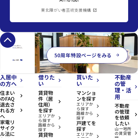
東北障がい者芸術支援機構
open_in_new
keyboard_arrow_up
50周年特設ページをみる
arrow_forward
入居中
借りた
買いた
不動産
arrow_forward_ios
arrow_forward_ios
arrow_forward_ios
の方へ
い
い
の管
arrow_forward_ios
理・活
住まい
賃貸物
マンショ
用
arrow_forward_ios
のFAQ
件（居
ンを探す
arrow_forward_ios
退去さ
住用）
エリアか
不動産
arrow_forward_ios
ら探す
れる方
を探す
の管理
arrow_forward_ios
路線から
へ
arrow_forward_ios
エリアか
arrow_forward_ios
を依頼
探す
arrow_forward_ios
ら探す
家電リ
戸建てを
したい
路線から
サイク
arrow_forward_ios
探す
山一地所
探す
ル法に
の賃貸管
賃貸物
arrow_forward_ios
エリアか
arrow_forward_ios
理