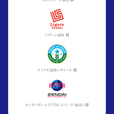
リガーレ仙台
open_in_new
マイナビ仙台レディース
open_in_new
センダイガールズプロレスリング（仙女）
open_in_new