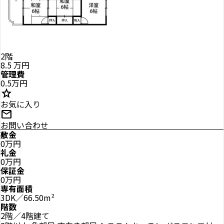
2階
8.5
万円
管理費
0.5万円
star
お気に入り
mail
お問い合わせ
敷金
0万円
礼金
0万円
保証金
0万円
専有面積
3DK／66.50m²
階数
2階／4階建て