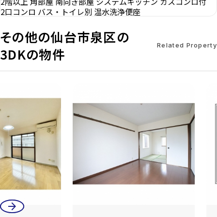
2階以上
角部屋
南向き部屋
システムキッチン
ガスコンロ付
2口コンロ
バス・トイレ別
温水洗浄便座
その他の仙台市泉区の
Related Property
3DKの物件
arrow_back
arrow_forward