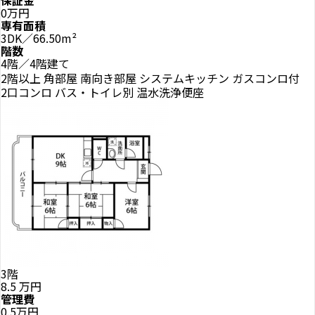
保証金
0万円
専有面積
3DK／66.50m²
階数
4階／4階建て
2階以上
角部屋
南向き部屋
システムキッチン
ガスコンロ付
2口コンロ
バス・トイレ別
温水洗浄便座
3階
8.5
万円
管理費
0.5万円