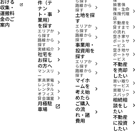
おける
ら探す
件（テ
損害保
open_in_new
路線から
収集・
ナン
arrow_forward_ios
険・生命
探す
arrow_forward_ios
arrow_forward_ios
運搬料
ト・事
保険代理
土地を探
金のご
店
業用）
す
不動産を
案内
を探す
エリアか
貸すまで
arrow_forward_ios
arrow_forward_ios
ら探す
エリアか
の流れ
arrow_forward_ios
路線から
ら探す
空き家サ
arrow_forward_ios
探す
路線から
ポートサ
arrow_forward_ios
arrow_forward_ios
事業用・
探す
ービス
実績紹介
投資用を
arrow_forward_ios
空き地サ
社宅を
ポートサ
arrow_forward_ios
探す
お探し
ービス
arrow_forward_ios
エリアか
不動産
arrow_forward_ios
の方へ
ら探す
を売却
路線から
arrow_forward_ios
マンスリ
arrow_forward_ios
arrow_forward_ios
したい
探す
ー
マイホ
家具家電
買い取り
arrow_forward_ios
arrow_forward_ios
レンタル
ームを
サービス
レンタル
arrow_forward_ios
買取リー
考え始
arrow_forward_ios
arrow_forward_ios
オフィス
スバック
めたら
貸会議室
相続相
arrow_forward_ios
月極駐
ご購入
談をし
open_in_new
arrow_forward_ios
車場
の流
たい
arrow_forward_ios
れ・諸
不動産
費用
に投資
arrow_forward_ios
したい