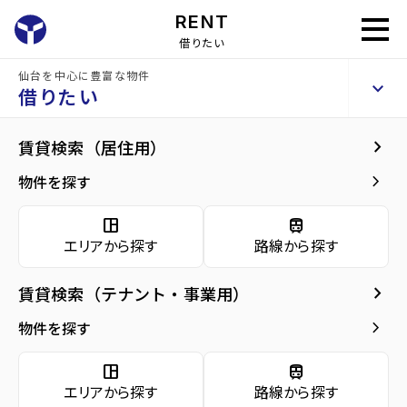
RENT
借りたい
仙台を中心に豊富な物件
ＨＯＵＳＥ２０００
keyboard_arrow_up
賃貸マンション
借りたい
keyboard_arrow_right
現在募集中の物件
keyboard_arrow_right
賃貸検索（居住用）
home
仙台の賃貸お部屋探し
仙台市泉区の賃貸
泉中央駅の賃貸
ＨＯＵＳ
arrow_forward
建物概要
keyboard_arrow_right
物件を探す
ＨＯＵＳＥ２０００ 1階
arrow_forward
現在募集中の物件
8.5
space_dashboard
train
万円
管理費・共益費
5,000円
エリアから探す
路線から探す
arrow_forward
共用部
敷金
0万円
礼金
0万円
keyboard_arrow_right
賃貸検索（テナント・事業用）
arrow_forward
地図・周辺環境
keyboard_arrow_right
間取り
3DK／66.50m²
物件を探す
arrow_forward
お問い合わせ
space_dashboard
train
階数
1階／4階建て
エリアから探す
路線から探す