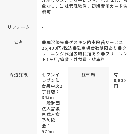
ルボックス、フリーレント、礼金なし、敷
金なし、当社管理物件、初期費用カード決
済可
リフォーム
-
備考
●現況優先●ダスキン防虫除菌サービス
26,400円/税込●駐車場台数制限あり●ク
リーニング代退去時負担あり●フリーレン
ト1ヶ月/家賃・共益費・駐車料
周辺施設
セブンイ
駐車場
有
レブン仙
8,800
台泉中央2
円
丁目店：
345m
一般財団
法人宮城
県成人病
予防協
会：
570m