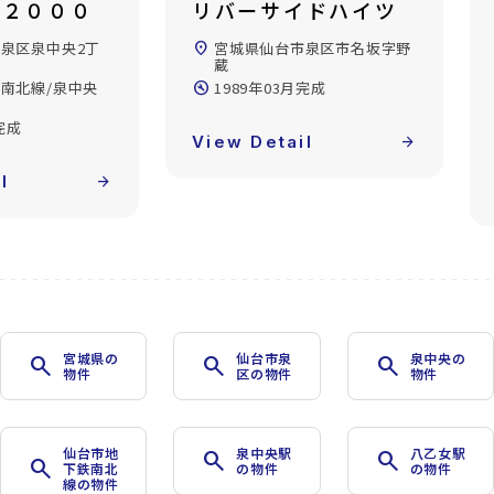
Ｅ２０００
リバーサイドハイツ
泉区泉中央2丁
location_on
宮城県仙台市泉区市名坂字野
蔵
南北線/泉中央
build_circle
1989年03月完成
完成
View Detail
arrow_forward
l
arrow_forward
宮城県の
仙台市泉
泉中央の
search
search
search
物件
区の物件
物件
仙台市地
泉中央駅
八乙女駅
search
search
search
下鉄南北
の物件
の物件
線の物件