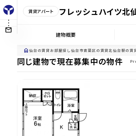
フレッシュハイツ北
賃貸アパート
建物概要
home
仙台の賃貸お部屋探し
仙台市青葉区の賃貸
北仙台駅の賃
同じ建物で現在募集中の物件
Pr