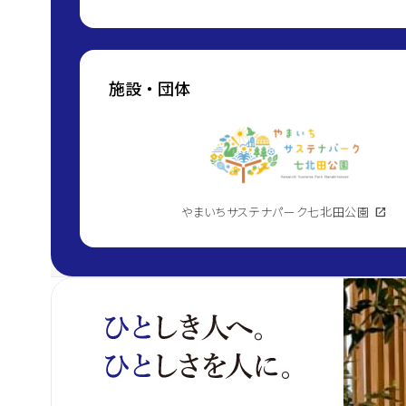
施設・団体
やまいちサステナパーク七北田公園
open_in_new