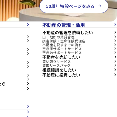
50周年特設ページをみる
arrow_forward
不動産の管理・活用
arrow_forward_ios
arrow_forward_ios
不動産の管理を依頼したい
arrow_forward_ios
山一地所の賃貸管理
arrow_forward_ios
arrow_forward_ios
損害保険・生命保険代理店
arrow_forward_ios
arrow_forward_ios
不動産を貸すまでの流れ
arrow_forward_ios
空き家サポートサービス
arrow_forward_ios
arrow_forward_ios
空き地サポートサービス
arrow_forward_ios
arrow_forward_ios
不動産を売却したい
arrow_forward_ios
買い取りサービス
arrow_forward_ios
arrow_forward_ios
買取リースバック
arrow_forward_ios
arrow_forward_ios
相続相談をしたい
arrow_forward_ios
不動産に投資したい
arrow_forward_ios
arrow_forward_ios
arrow_forward_ios
たら
arrow_forward_ios
arrow_forward_ios
arrow_forward_ios
arrow_forward_ios