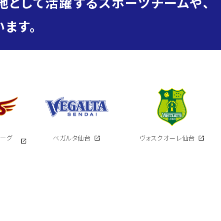
地として活躍するスポーツチームや、
ます。
イーグ
ベガルタ仙台
open_in_new
ヴォスクオーレ仙台
open_in_new
open_in_new