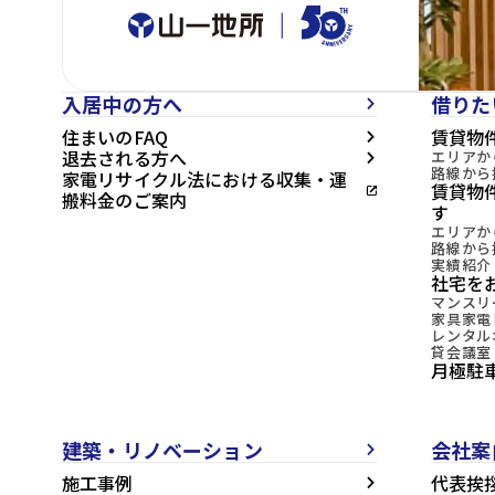
入居中の方へ
借りた
arrow_forward_ios
住まいのFAQ
賃貸物
arrow_forward_ios
退去される方へ
エリアか
arrow_forward_ios
路線から
家電リサイクル法における収集・運
賃貸物
open_in_new
搬料金のご案内
す
エリアか
路線から
実績紹介
社宅を
マンスリ
家具家電
レンタル
貸会議室
月極駐
建築・リノベーション
会社案
arrow_forward_ios
施工事例
代表挨
arrow_forward_ios