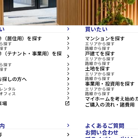
い
買いたい
arrow_forward_ios
件（居住用）を探す
マンションを探す
arrow_forward_ios
ら探す
エリアから探す
arrow_forward_ios
探す
路線から探す
arrow_forward_ios
件（テナント・事業用）を探
戸建てを探す
arrow_forward_ios
エリアから探す
路線から探す
ら探す
arrow_forward_ios
土地を探す
探す
arrow_forward_ios
エリアから探す
arrow_forward_ios
お探しの方へ
路線から探す
arrow_forward_ios
事業用・投資用を探す
ー
arrow_forward_ios
レンタル
エリアから探す
arrow_forward_ios
オフィス
路線から探す
arrow_forward_ios
マイホームを考え始め
arrow_forward_ios
車場
open_in_new
ご購入の流れ・諸費用
内
よくあるご質問
arrow_forward_ios
お問い合わせ
拶
arrow_forward_ios