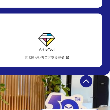
東北障がい者芸術支援機構
open_in_new
keyboard_arrow_up