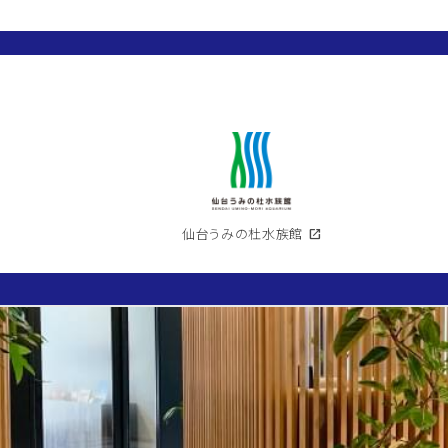
仙台うみの杜水族館
open_in_new