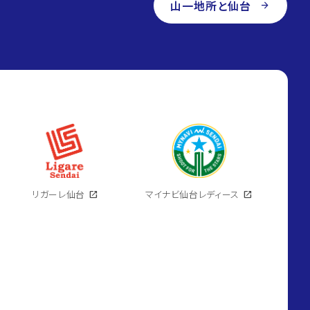
山一地所と仙台
arrow_forward
リガーレ仙台
open_in_new
マイナビ仙台レディース
open_in_new