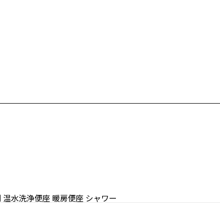
別
温水洗浄便座
暖房便座
シャワー