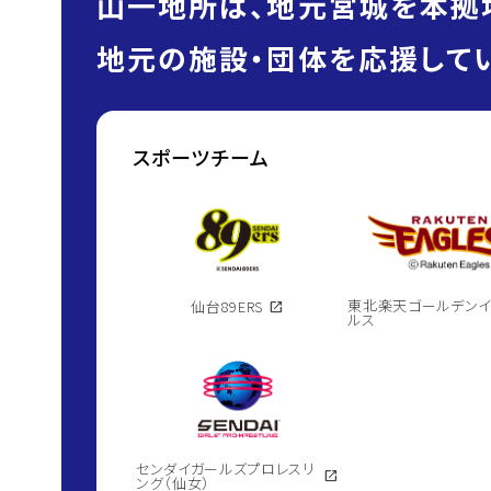
山一地所は、地元宮城を本拠
地元の施設・団体を応援してい
スポーツチーム
東北楽天ゴールデン
仙台89ERS
open_in_new
ルス
センダイガールズプロレスリ
open_in_new
ング（仙女）