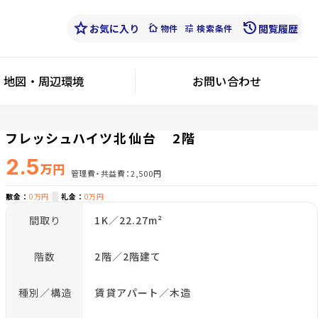
star
history
お気に入り
cottage
tune
閲覧履歴
物件
検索条件
地図・周辺環境
お問い合わせ
フレッシュハイツ北仙台 2階
2.5
万円
管理費・共益費
2,500円
敷金
0万円
礼金
0万円
間取り
1K／22.27m²
階数
2階／2階建て
種別／構造
賃貸アパート／木造