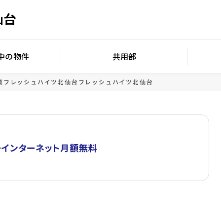
仙台
中の物件
共用部
貸
フレッシュハイツ北仙台
フレッシュハイツ北仙台
◆インターネット月額無料