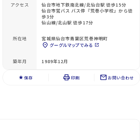
アクセス
仙台市地下鉄南北線/北仙台駅 徒歩15分
仙台市営バス バス停『荒巻小学校』から徒
歩3分
仙山線/北山駅 徒歩17分
所在地
宮城県仙台市青葉区荒巻神明町
location_on
グーグルマップでみる
open_in_new
築年月
1989年12月
print
mail
star
保存
印刷
お問い合わせ