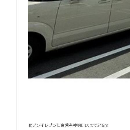
セブンイレブン仙台荒巻神明町店まで246m