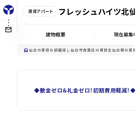
フレッシュハイツ北
賃貸アパート
建物概要
現在募集
home
仙台の賃貸お部屋探し
仙台市青葉区の賃貸
北仙台駅の賃
◆敷金ゼロ＆礼金ゼロ！初期費用軽減！