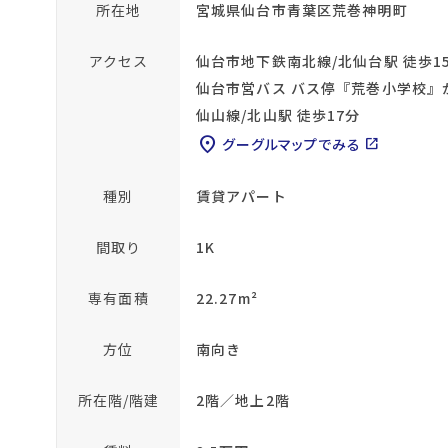
所在地
宮城県仙台市青葉区荒巻神明町
アクセス
仙台市地下鉄南北線/北仙台駅 徒歩1
仙台市営バス バス停『荒巻小学校』
仙山線/北山駅 徒歩17分
location_on
グーグルマップでみる
open_in_new
種別
賃貸アパート
間取り
1K
専有面積
22.27m²
方位
南向き
所在階/階建
2階／地上2階