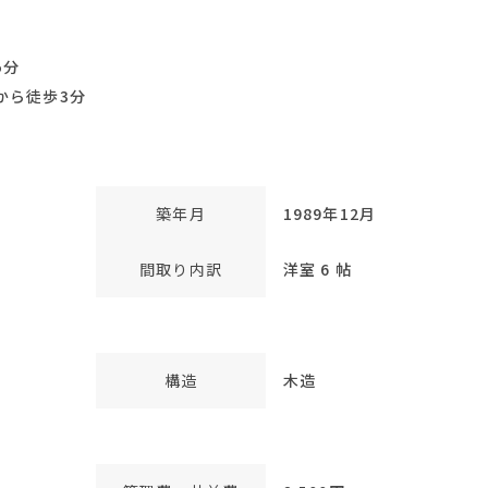
5分
から徒歩3分
築年月
1989年12月
間取り内訳
洋室 6 帖
構造
木造