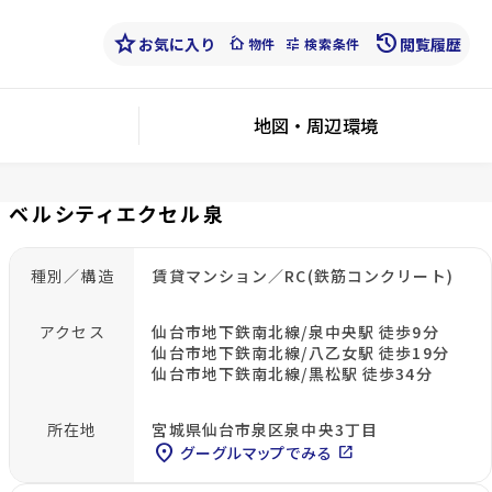
star
history
お気に入り
cottage
tune
閲覧履歴
物件
検索条件
地図・周辺環境
ベルシティエクセル泉
種別／構造
賃貸マンション／RC(鉄筋コンクリート)
アクセス
仙台市地下鉄南北線/泉中央駅 徒歩9分
仙台市地下鉄南北線/八乙女駅 徒歩19分
仙台市地下鉄南北線/黒松駅 徒歩34分
所在地
宮城県仙台市泉区泉中央3丁目
location_on
グーグルマップでみる
open_in_new