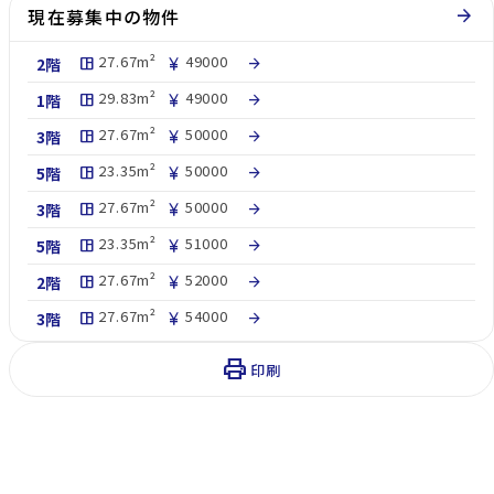
現在募集中の物件
arrow_forward
27.67m²
49000
2階
space_dashboard
currency_yen
arrow_forward
29.83m²
49000
1階
space_dashboard
currency_yen
arrow_forward
27.67m²
50000
3階
space_dashboard
currency_yen
arrow_forward
23.35m²
50000
5階
space_dashboard
currency_yen
arrow_forward
27.67m²
50000
3階
space_dashboard
currency_yen
arrow_forward
23.35m²
51000
5階
space_dashboard
currency_yen
arrow_forward
27.67m²
52000
2階
space_dashboard
currency_yen
arrow_forward
27.67m²
54000
3階
space_dashboard
currency_yen
arrow_forward
print
印刷