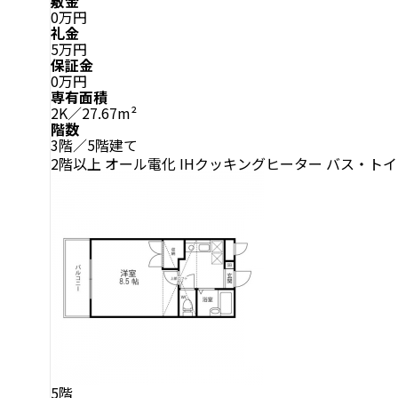
敷金
0万円
礼金
5万円
保証金
0万円
専有面積
2K／27.67m²
階数
3階／5階建て
2階以上
オール電化
IHクッキングヒーター
バス・トイ
5階