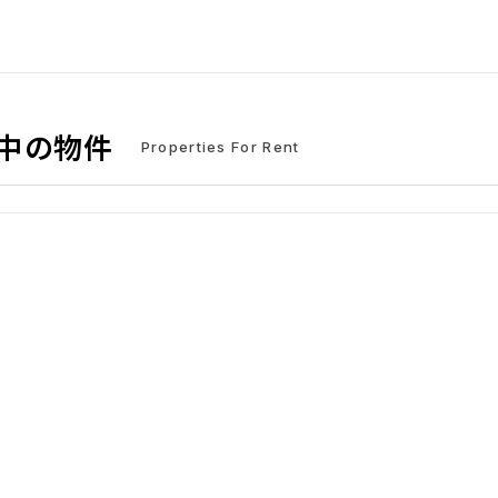
中の物件
Properties For Rent