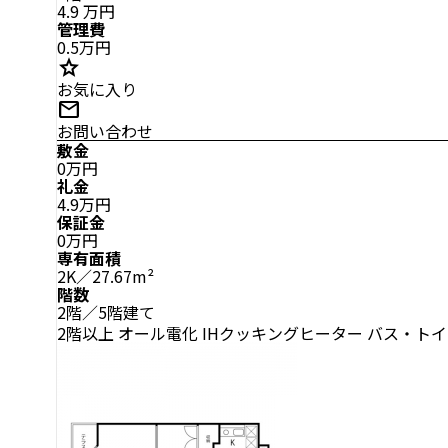
4.9
万円
管理費
0.5万円
star
お気に入り
mail
お問い合わせ
敷金
0万円
礼金
4.9万円
保証金
0万円
専有面積
2K／27.67m²
階数
2階／5階建て
2階以上
オール電化
IHクッキングヒーター
バス・トイ