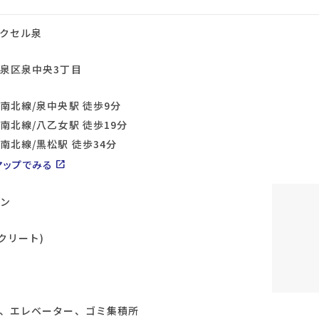
クセル泉
泉区泉中央3丁目
南北線/泉中央駅 徒歩9分
南北線/八乙女駅 徒歩19分
南北線/黒松駅 徒歩34分
マップでみる
open_in_new
ン
クリート)
、エレベーター、ゴミ集積所