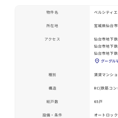
物件名
ベルシティエ
所在地
宮城県仙台市
アクセス
仙台市地下鉄
仙台市地下鉄
仙台市地下鉄
location_on
グーグル
種別
賃貸マンショ
構造
RC(鉄筋コン
総戸数
65戸
設備・条件
オートロック