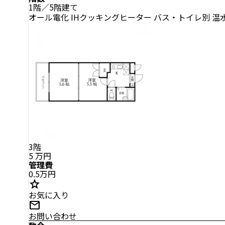
1階／5階建て
オール電化
IHクッキングヒーター
バス・トイレ別
温
3階
5
万円
管理費
0.5万円
star
お気に入り
mail
お問い合わせ