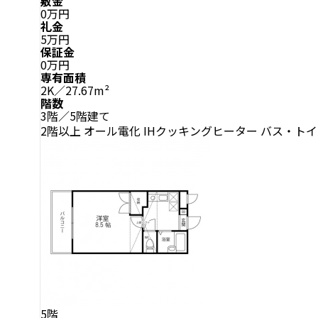
敷金
0万円
礼金
5万円
保証金
0万円
専有面積
2K／27.67m²
階数
3階／5階建て
2階以上
オール電化
IHクッキングヒーター
バス・トイ
5階