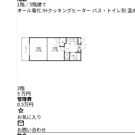
1階／5階建て
オール電化
IHクッキングヒーター
バス・トイレ別
温
3階
5
万円
管理費
0.5万円
star
お気に入り
mail
お問い合わせ