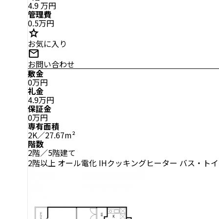
4.9
万円
管理費
0.5万円
star
お気に入り
mail
お問い合わせ
敷金
0万円
礼金
4.9万円
保証金
0万円
専有面積
2K／27.67m²
階数
2階／5階建て
2階以上
オール電化
IHクッキングヒーター
バス・トイ