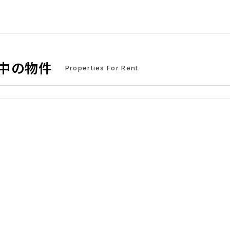
中の物件
Properties For Rent