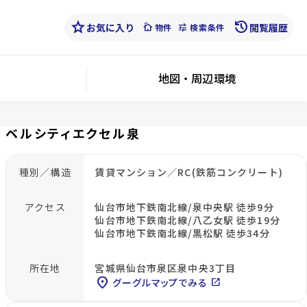
star
history
お気に入り
cottage
tune
閲覧履歴
物件
検索条件
地図・周辺環境
ベルシティエクセル泉
種別／構造
賃貸マンション／RC(鉄筋コンクリート)
アクセス
仙台市地下鉄南北線/泉中央駅 徒歩9分
仙台市地下鉄南北線/八乙女駅 徒歩19分
仙台市地下鉄南北線/黒松駅 徒歩34分
所在地
宮城県仙台市泉区泉中央3丁目
location_on
グーグルマップでみる
open_in_new