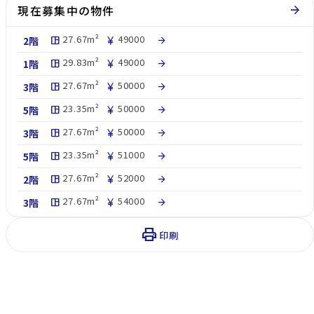
現在募集中の物件
arrow_forward
27.67m²
49000
2階
space_dashboard
currency_yen
arrow_forward
29.83m²
49000
1階
space_dashboard
currency_yen
arrow_forward
27.67m²
50000
3階
space_dashboard
currency_yen
arrow_forward
23.35m²
50000
5階
space_dashboard
currency_yen
arrow_forward
27.67m²
50000
3階
space_dashboard
currency_yen
arrow_forward
23.35m²
51000
5階
space_dashboard
currency_yen
arrow_forward
27.67m²
52000
2階
space_dashboard
currency_yen
arrow_forward
27.67m²
54000
3階
space_dashboard
currency_yen
arrow_forward
print
印刷