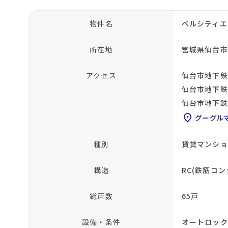
物件名
ベルシティエ
所在地
宮城県仙台市
アクセス
仙台市地下鉄
仙台市地下鉄
仙台市地下鉄
location_on
グーグル
種別
賃貸マンショ
構造
RC(鉄筋コン
総戸数
65戸
設備・条件
オートロック