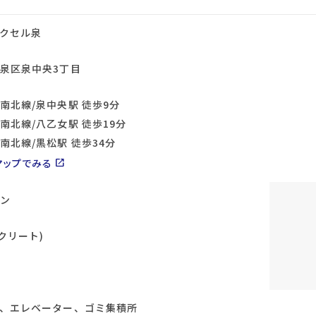
クセル泉
泉区泉中央3丁目
南北線/泉中央駅 徒歩9分
南北線/八乙女駅 徒歩19分
南北線/黒松駅 徒歩34分
マップでみる
open_in_new
ン
クリート)
、エレベーター、ゴミ集積所