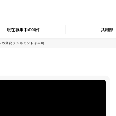
現在募集中の物件
共用部
駅の賃貸
ゾンネモント子平町