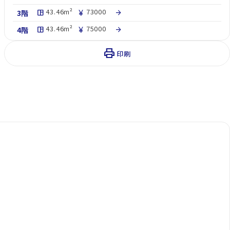
43.46m²
73000
3階
space_dashboard
currency_yen
arrow_forward
43.46m²
75000
4階
space_dashboard
currency_yen
arrow_forward
print
印刷