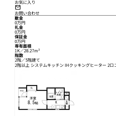
お気に入り
mail
お問い合わせ
敷金
0万円
礼金
0万円
保証金
0万円
専有面積
1K／28.27m²
階数
2階／5階建て
2階以上
システムキッチン
IHクッキングヒーター
2口