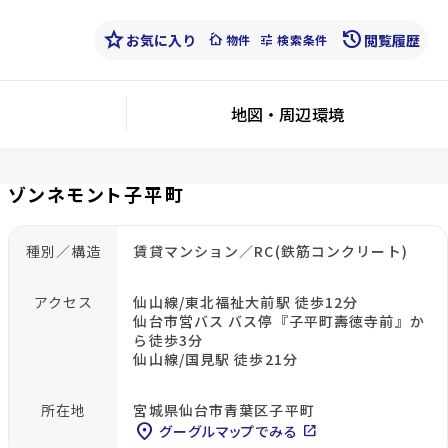
star
history
お気に入り
cottage
tune
閲覧履歴
物件
検索条件
地図・周辺環境
ゾンネモント子平町
種別／構造
賃貸マンション／RC(鉄筋コンクリート)
アクセス
仙山線/東北福祉大前駅 徒歩12分
仙台市営バス バス停『子平町壽徳寺前』か
ら徒歩3分
仙山線/国見駅 徒歩21分
所在地
宮城県仙台市青葉区子平町
location_on
グーグルマップでみる
open_in_new