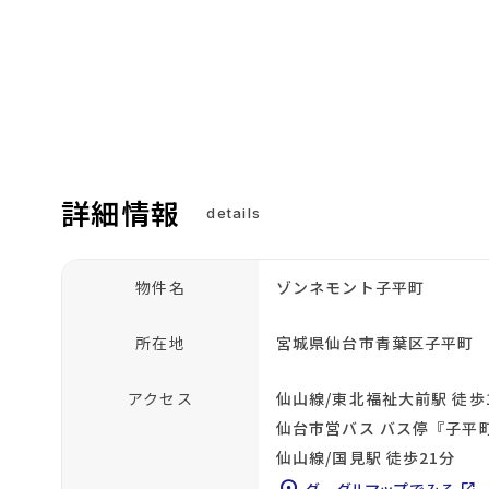
詳細情報
details
物件名
ゾンネモント子平町
所在地
宮城県仙台市青葉区子平町
アクセス
仙山線/東北福祉大前駅 徒歩
仙台市営バス バス停『子平
仙山線/国見駅 徒歩21分
グーグルマップでみる