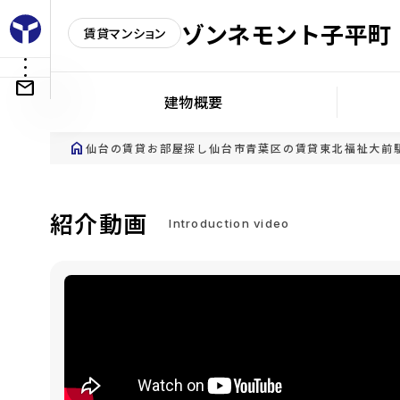
ゾンネモント子平町
賃貸マンション
建物概要
home
仙台の賃貸お部屋探し
仙台市青葉区の賃貸
東北福祉大前
紹介動画
Introduction video