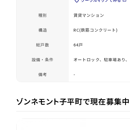
location_on
open_in_new
種別
賃貸マンション
構造
RC(鉄筋コンクリート)
総戸数
64戸
設備・条件
オートロック、駐車場あり、
備考
-
ゾンネモント子平町で現在募集