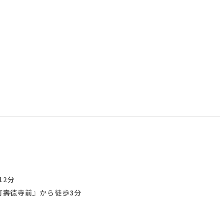
12分
町壽徳寺前』から徒歩3分