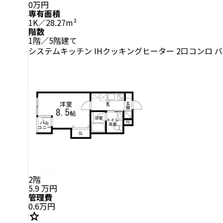
0万円
専有面積
1K／28.27m²
階数
1階／5階建て
システムキッチン
IHクッキングヒーター
2口コンロ
バ
2階
5.9
万円
管理費
0.6万円
star