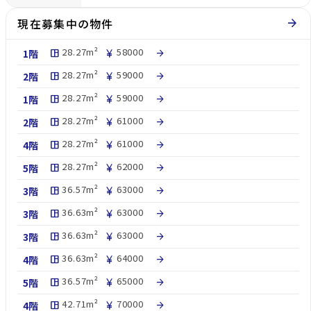
現在募集中の物件
arrow_forward
28.27m²
58000
1階
space_dashboard
currency_yen
arrow_forward
28.27m²
59000
2階
space_dashboard
currency_yen
arrow_forward
28.27m²
59000
1階
space_dashboard
currency_yen
arrow_forward
28.27m²
61000
2階
space_dashboard
currency_yen
arrow_forward
28.27m²
61000
4階
space_dashboard
currency_yen
arrow_forward
28.27m²
62000
5階
space_dashboard
currency_yen
arrow_forward
36.57m²
63000
3階
space_dashboard
currency_yen
arrow_forward
36.63m²
63000
3階
space_dashboard
currency_yen
arrow_forward
36.63m²
63000
3階
space_dashboard
currency_yen
arrow_forward
36.63m²
64000
4階
space_dashboard
currency_yen
arrow_forward
36.57m²
65000
5階
space_dashboard
currency_yen
arrow_forward
42.71m²
70000
4階
space_dashboard
currency_yen
arrow_forward