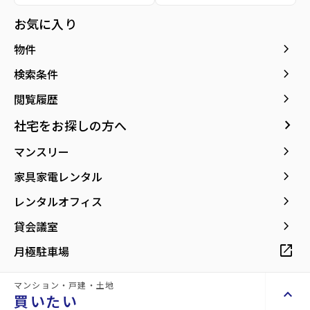
種別／構造
賃貸マンション／SRC(鉄骨鉄筋コンクリー
お気に入り
ト)
keyboard_arrow_right
物件
アクセス
仙台市地下鉄南北線/北四番丁駅 徒歩4分
仙台市地下鉄南北線/勾当台公園駅 徒歩4分
keyboard_arrow_right
検索条件
仙台市営バス バス停『県庁市役所前』から
徒歩2分
keyboard_arrow_right
閲覧履歴
keyboard_arrow_right
社宅をお探しの方へ
所在地
宮城県仙台市青葉区二日町
location_on
グーグルマップでみる
open_in_new
keyboard_arrow_right
マンスリー
keyboard_arrow_right
家具家電レンタル
築年月
1987年01月
keyboard_arrow_right
レンタルオフィス
keyboard_arrow_right
貸会議室
open_in_new
月極駐車場
【コンビニまで徒歩1分、スーパー＆市役
所が徒歩2分の好立地】
マンション・戸建・土地
keyboard_arrow_up
買いたい