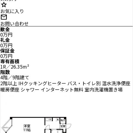
star
お気に入り
mail
お問い合わせ
敷金
0万円
礼金
0万円
保証金
0万円
専有面積
1R／26.35m²
階数
4階／9階建て
2階以上
IHクッキングヒーター
バス・トイレ別
温水洗浄便座
暖房便座
シャワー
インターネット無料
室内洗濯機置き場