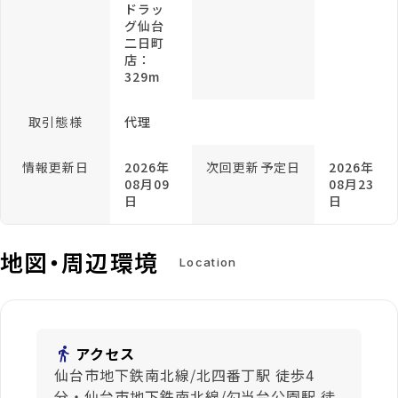
ドラッ
グ仙台
二日町
店：
329m
取引態様
代理
情報更新日
2026年
次回更新予定日
2026年
08月09
08月23
日
日
地図・周辺環境
Location
directions_walk
アクセス
仙台市地下鉄南北線/北四番丁駅 徒歩4
分・仙台市地下鉄南北線/勾当台公園駅 徒