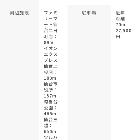
周辺施設
ファミ
駐車場
近隣
リーマ
距離
ート仙
70m
台二日
27,500
町店：
円
89m
イオン
エクス
プレス
仙台上
杉店：
180m
仙台市
役所：
157m
勾当台
公園：
466m
仙台三
越：
650m
ツルハ