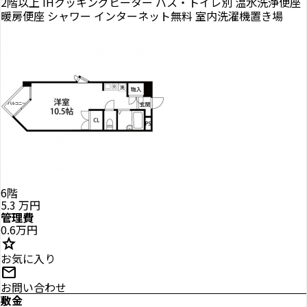
2階以上
IHクッキングヒーター
バス・トイレ別
温水洗浄便座
暖房便座
シャワー
インターネット無料
室内洗濯機置き場
6階
5.3
万円
管理費
0.6万円
star
お気に入り
mail
お問い合わせ
敷金