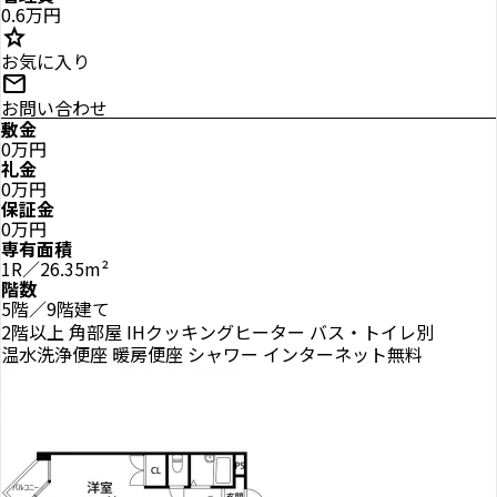
0.6万円
star
お気に入り
mail
お問い合わせ
敷金
0万円
礼金
0万円
保証金
0万円
専有面積
1R／26.35m²
階数
5階／9階建て
2階以上
角部屋
IHクッキングヒーター
バス・トイレ別
温水洗浄便座
暖房便座
シャワー
インターネット無料