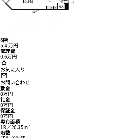
6階
5.4
万円
管理費
0.6万円
star
お気に入り
mail
お問い合わせ
敷金
0万円
礼金
0万円
保証金
0万円
専有面積
1R／26.35m²
階数