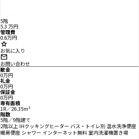
5階
5.3
万円
管理費
0.6万円
star
お気に入り
mail
お問い合わせ
敷金
0万円
礼金
0万円
保証金
0万円
専有面積
1R／26.35m²
階数
5階／9階建て
2階以上
IHクッキングヒーター
バス・トイレ別
温水洗浄便座
暖房便座
シャワー
インターネット無料
室内洗濯機置き場