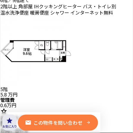
6階／9階建て
2階以上
角部屋
IHクッキングヒーター
バス・トイレ別
温水洗浄便座
暖房便座
シャワー
インターネット無料
5階
5.8
万円
管理費
0.6万円
star
お気に入り
star
mail
この物件を問い合わせ
mail
arrow_forward
お気に入り
お問い合わせ