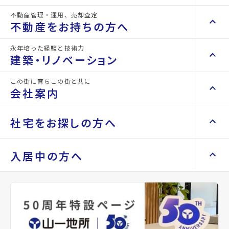
不動産管理・運用、売却査定
keyboard_arrow_right
keyboard_arrow_up
不動産を買いたい方へ
不動産をお持ちの方へ
詳細情報
details
keyboard_arrow_right
マンションを探す
永年培った経験と技術力
keyboard_arrow_right
keyboard_arrow_up
不動産をお持ちの方へ
建築・リノベーション
space_dashboard
train
物件名
VIP仙台二日町
keyboard_arrow_right
不動産の管理を依頼したい
エリアから探す
路線から探す
この街に育ちこの街と共に
keyboard_arrow_right
keyboard_arrow_up
建築・リノベーション
会社案内
山一地所の賃貸管理
keyboard_arrow_right
所在地
宮城県仙台市青葉区二日町
keyboard_arrow_right
戸建てを探す
損害保険・生命保険代理店
keyboard_arrow_right
keyboard_arrow_right
施工事例
不動産を貸すまでの流れ
keyboard_arrow_right
keyboard_arrow_right
keyboard_arrow_up
会社案内
社宅をお探しの方へ
アクセス
仙台市地下鉄南北線/北四番丁駅 徒歩4分
keyboard_arrow_right
Renotta（リノッタ）
space_dashboard
train
空き家サポートサービス
keyboard_arrow_right
仙台市地下鉄南北線/勾当台公園駅 徒歩4
エリアから探す
路線から探す
空き地サポートサービス
keyboard_arrow_right
keyboard_arrow_right
代表挨拶
分
keyboard_arrow_right
keyboard_arrow_up
社宅をお探しの方へ
入居中の方へ
keyboard_arrow_right
不動産を売却したい
keyboard_arrow_right
会社概要・沿革
仙台市営バス バス停『県庁市役所前』か
keyboard_arrow_right
土地を探す
ら徒歩2分
keyboard_arrow_right
マンスリーマンション
keyboard_arrow_right
買い取りサービス
店舗紹介
keyboard_arrow_right
location_on
グーグルマップでみる
open_in_new
keyboard_arrow_right
住まいのFAQ
買取リースバック
space_dashboard
train
keyboard_arrow_right
keyboard_arrow_right
家具家電レンタル
keyboard_arrow_right
山一地所と仙台
エリアから探す
路線から探す
keyboard_arrow_right
相続相談をしたい
keyboard_arrow_right
退去される方へ
keyboard_arrow_right
レンタルオフィス
種別
賃貸マ
築年月
1987年
keyboard_arrow_right
パーパス
ンショ
01月
keyboard_arrow_right
不動産に投資したい
keyboard_arrow_right
事業用・投資用を探す
※準備中 住まいのしおり（PDF）