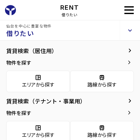
RENT
借りたい
仙台を中心に豊富な物件
VIP仙台二日町
keyboard_arrow_up
賃貸マンション
借りたい
keyboard_arrow_right
現在募集中の物件
keyboard_arrow_right
賃貸検索（居住用）
home
仙台の賃貸お部屋探し
仙台市青葉区の賃貸
北四番丁駅の賃貸
VIP
arrow_forward
建物概要
keyboard_arrow_right
物件を探す
VIP仙台二日町 7階
arrow_forward
現在募集中の物件
8
space_dashboard
train
万円
管理費・共益費
10,000円
エリアから探す
路線から探す
arrow_forward
共用部
敷金
0万円
礼金
0万円
keyboard_arrow_right
賃貸検索（テナント・事業用）
arrow_forward
地図・周辺環境
keyboard_arrow_right
間取り
1LDK／52.00m²
物件を探す
arrow_forward
お問い合わせ
space_dashboard
train
階数
7階／9階建て
エリアから探す
路線から探す