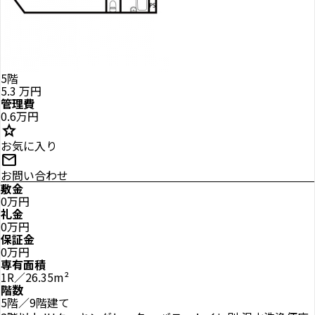
5階
5.3
万円
管理費
0.6万円
star
お気に入り
mail
お問い合わせ
敷金
0万円
礼金
0万円
保証金
0万円
専有面積
1R／26.35m²
階数
5階／9階建て