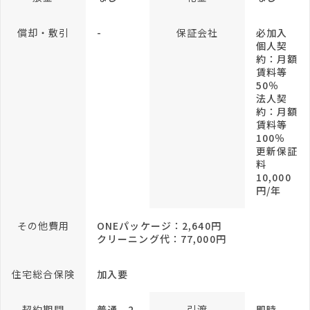
償却・敷引
-
保証会社
必加入
個人契
約：月額
賃料等
50％
法人契
約：月額
賃料等
100％
更新保証
料
10,000
円/年
その他費用
ONEパッケージ：2,640円
クリーニング代：77,000円
住宅総合保険
加入要
契約期間
普通 2
引渡
即時