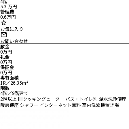
4階
5.3
万円
管理費
0.6万円
star
お気に入り
mail
お問い合わせ
敷金
0万円
礼金
0万円
保証金
0万円
専有面積
1R／26.35m²
階数
4階／9階建て
2階以上
IHクッキングヒーター
バス・トイレ別
温水洗浄便座
暖房便座
シャワー
インターネット無料
室内洗濯機置き場