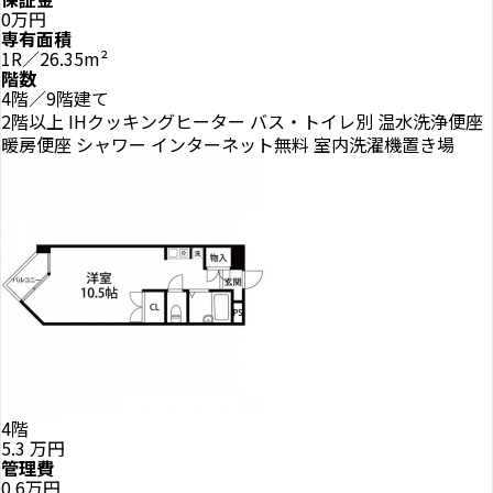
0万円
専有面積
1R／26.35m²
階数
4階／9階建て
2階以上
IHクッキングヒーター
バス・トイレ別
温水洗浄便座
暖房便座
シャワー
インターネット無料
室内洗濯機置き場
4階
5.3
万円
管理費
0.6万円