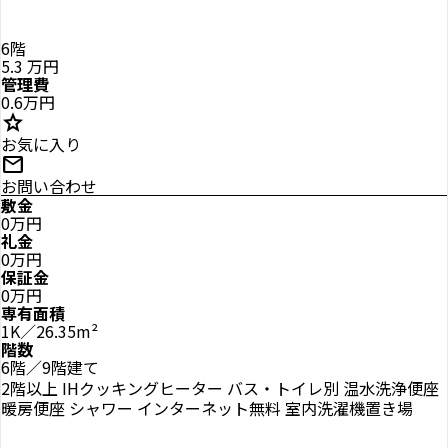
6階
5.3
万円
管理費
0.6万円
star
お気に入り
mail
お問い合わせ
敷金
0万円
礼金
0万円
保証金
0万円
専有面積
1K／26.35m²
階数
6階／9階建て
2階以上
IHクッキングヒーター
バス・トイレ別
温水洗浄便座
暖房便座
シャワー
インターネット無料
室内洗濯機置き場