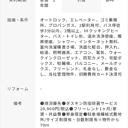
年間
設備・条件
オートロック、エレベーター、ゴミ集積
所、プロパンガス、2駅利用可、バス停徒
歩3分以内、2階以上、IHクッキングヒー
ター、バス・トイレ別、温水洗浄便座、暖
房便座、シャワー、インターネット無料、
室内洗濯機置き場、洗面化粧台、押入れ、
給湯、照明器具、エアコン、電気、ウォー
クインクローゼット、防犯カメラ、宅配ボ
ックス、駐輪場、バルコニー、メールボッ
クス、フリーレント、礼金なし、敷金な
し、当社管理物件、初期費用カード決済可
リフォーム
-
備考
●現況優先●ダスキン防虫除菌サービス
20,900円/税込●フリーレント1ヶ月/家
賃・共益費●単身限定●駐車場機械式敷地
外/サイズ制限有・台数制限有※物件から
70ｍ