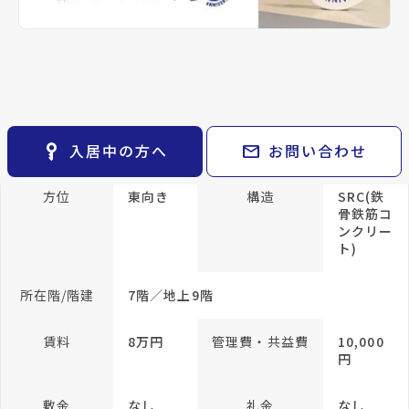
keyboard_arrow_right
貸会議室
keyboard_arrow_right
ン
CM紹介
open_in_new
月極駐車場
keyboard_arrow_right
space_dashboard
train
採用情報
間取り
1LDK
間取り内訳
LDK 8.9
エリアから探す
路線から探す
帖
和室 6
帖
keyboard_arrow_right
お気に入り
物件
keyboard_arrow_right
key_vertical
mail
入居中の方へ
お問い合わせ
専有面積
52m²
検索条件
keyboard_arrow_right
閲覧履歴
keyboard_arrow_right
方位
東向き
構造
SRC(鉄
keyboard_arrow_right
マイホームを考え始めたら
骨鉄筋コ
ンクリー
ト)
keyboard_arrow_right
ご購入の流れ・諸費用
所在階/階建
7階／地上9階
賃料
8万円
管理費・共益費
10,000
円
敷金
なし
礼金
なし