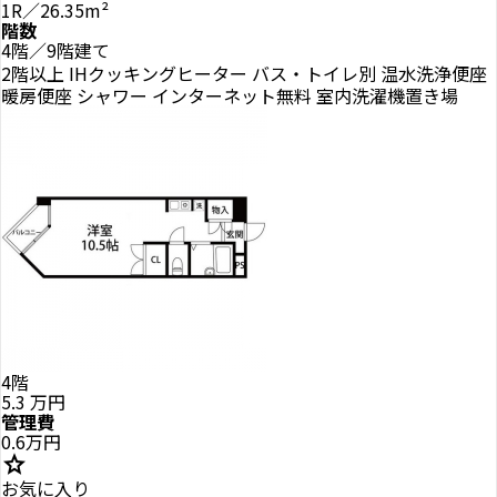
1R／26.35m²
階数
4階／9階建て
2階以上
IHクッキングヒーター
バス・トイレ別
温水洗浄便座
暖房便座
シャワー
インターネット無料
室内洗濯機置き場
4階
5.3
万円
管理費
0.6万円
star
お気に入り