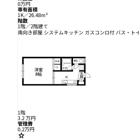
0万円
専有面積
1K／26.48m²
階数
1階／2階建て
南向き部屋
システムキッチン
ガスコンロ付
バス・ト
1階
3.2
万円
管理費
0.2万円
star