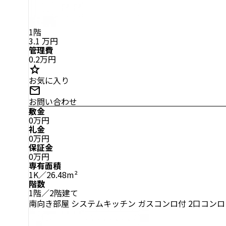
1階
3.1
万円
管理費
0.2万円
star
お気に入り
mail
お問い合わせ
敷金
0万円
礼金
0万円
保証金
0万円
専有面積
1K／26.48m²
階数
1階／2階建て
南向き部屋
システムキッチン
ガスコンロ付
2口コンロ