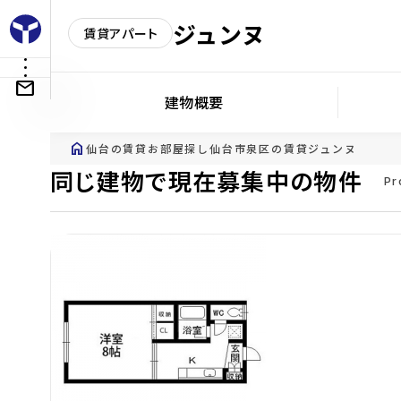
ジュンヌ
賃貸アパート
建物概要
home
仙台の賃貸お部屋探し
仙台市泉区の賃貸
ジュンヌ
同じ建物で現在募集中の物件
Pr