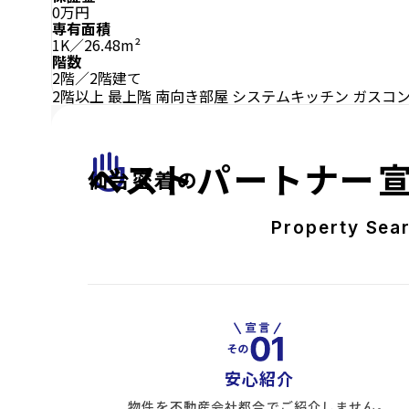
0万円
専有面積
1K／26.48m²
階数
2階／2階建て
2階以上
最上階
南向き部屋
システムキッチン
ガスコ
front_hand
ベストパートナー
仙台密着の
Property Sea
安心紹介
物件を不動産会社都合でご紹介しません。