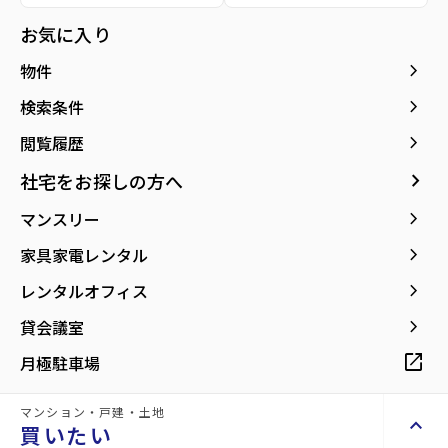
種別／構造
賃貸アパート／木造
お気に入り
アクセス
宮城交通バス バス停『住宅前』から徒歩6分
keyboard_arrow_right
物件
仙台市地下鉄南北線/泉中央駅 徒歩28分
仙台市地下鉄南北線/八乙女駅 徒歩32分
keyboard_arrow_right
検索条件
keyboard_arrow_right
閲覧履歴
所在地
宮城県仙台市泉区天神沢1丁目
location_on
グーグルマップでみる
open_in_new
keyboard_arrow_right
社宅をお探しの方へ
keyboard_arrow_right
マンスリー
築年月
1995年10月
keyboard_arrow_right
家具家電レンタル
keyboard_arrow_right
レンタルオフィス
keyboard_arrow_right
貸会議室
【山一地所の『初期費用5万円パック』対
open_in_new
月極駐車場
象物件】
マンション・戸建・土地
keyboard_arrow_up
買いたい