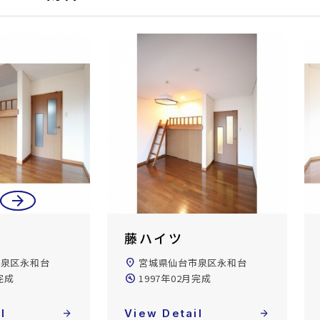
arrow_back
arrow_forward
藤ハイツ
市泉区永和台
location_on
宮城県仙台市泉区永和台
完成
build_circle
1997年02月完成
l
arrow_forward
View Detail
arrow_forward