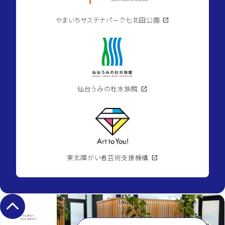
やまいちサステナパーク七北田公園
open_in_new
仙台うみの杜水族館
open_in_new
東北障がい者芸術支援機構
open_in_new
keyboard_arrow_up