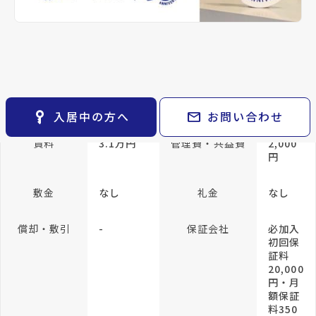
keyboard_arrow_right
貸会議室
keyboard_arrow_right
CM紹介
open_in_new
月極駐車場
keyboard_arrow_right
space_dashboard
train
採用情報
専有面積
26.48m²
エリアから探す
路線から探す
方位
南向き
構造
木造
keyboard_arrow_right
お気に入り
所在階/階建
1階／地上2階
物件
keyboard_arrow_right
key_vertical
mail
入居中の方へ
お問い合わせ
検索条件
keyboard_arrow_right
閲覧履歴
keyboard_arrow_right
賃料
3.1万円
管理費・共益費
2,000
円
keyboard_arrow_right
マイホームを考え始めたら
敷金
なし
礼金
なし
keyboard_arrow_right
ご購入の流れ・諸費用
償却・敷引
-
保証会社
必加入
初回保
証料
20,000
円・月
額保証
料350