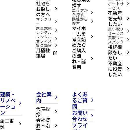
社宅を
ポートサ
arrow_forward_ios
探す
お探し
ービス
arrow_forward_ios
エリアか
不動産
arrow_forward_ios
の方へ
ら探す
を売却
路線から
arrow_forward_ios
マンスリ
arrow_forward_ios
arrow_forward_ios
したい
探す
ー
マイホ
家具家電
買い取り
arrow_forward_ios
arrow_forward_ios
レンタル
ームを
サービス
レンタル
arrow_forward_ios
買取リー
考え始
arrow_forward_ios
arrow_forward_ios
オフィス
スバック
めたら
貸会議室
相続相
arrow_forward_ios
月極駐
ご購入
談をし
open_in_new
arrow_forward_ios
車場
の流
たい
arrow_forward_ios
れ・諸
不動産
費用
に投資
arrow_forward_ios
したい
建築・
会社案
よくあ
arrow_forward_ios
リノベ
内
るご質
arrow_forward_ios
arrow_forward_ios
ーショ
問
代表挨
ン
お問い
arrow_forward_ios
拶
arrow_forward_ios
合わせ
会社概
施工事
プライ
arrow_forward_ios
要・沿
例
arrow_forward_ios