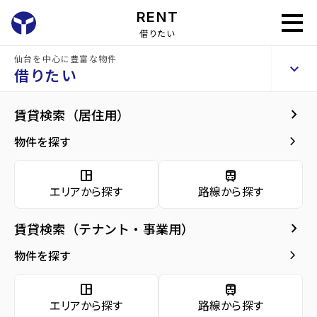
RENT
借りたい
仙台を中心に豊富な物件
ジュンヌ
keyboard_arrow_up
賃貸アパート
借りたい
keyboard_arrow_right
現在募集中の物件
keyboard_arrow_right
賃貸検索（居住用）
home
仙台の賃貸お部屋探し
仙台市泉区の賃貸
ジュンヌ
ジュンヌ
arrow_forward
建物概要
keyboard_arrow_right
物件を探す
ジュンヌ 1階
arrow_forward
現在募集中の物件
3.1
space_dashboard
train
万円
管理費・共益費
2,000円
エリアから探す
路線から探す
arrow_forward
共用部
敷金
0万円
礼金
0万円
keyboard_arrow_right
賃貸検索（テナント・事業用）
arrow_forward
地図・周辺環境
keyboard_arrow_right
間取り
1K／26.48m²
物件を探す
arrow_forward
お問い合わせ
space_dashboard
train
階数
1階／2階建て
エリアから探す
路線から探す