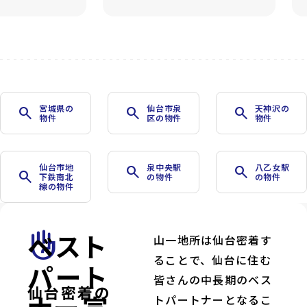
宮城県の
仙台市泉
天神沢の
search
search
search
物件
区の物件
物件
仙台市地
泉中央駅
八乙女駅
search
search
search
下鉄南北
の物件
の物件
線の物件
ベスト
front_hand
山一地所は仙台密着す
ることで、仙台に住む
パート
皆さんの中長期のベス
仙台密着の
トパートナーとなるこ