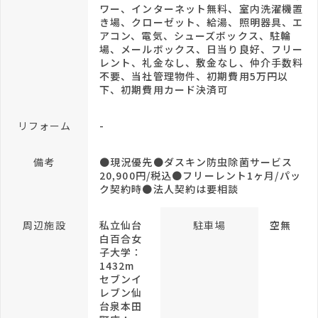
ワー、インターネット無料、室内洗濯機置
き場、クローゼット、給湯、照明器具、エ
アコン、電気、シューズボックス、駐輪
場、メールボックス、日当り良好、フリー
レント、礼金なし、敷金なし、仲介手数料
不要、当社管理物件、初期費用5万円以
下、初期費用カード決済可
リフォーム
-
備考
●現況優先●ダスキン防虫除菌サービス
20,900円/税込●フリーレント1ヶ月/パッ
ク契約時●法人契約は要相談
周辺施設
私立仙台
駐車場
空無
白百合女
子大学：
1432m
セブンイ
レブン仙
台泉本田