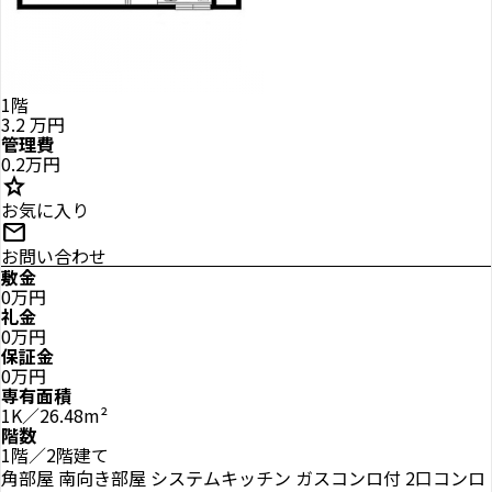
1階
3.2
万円
管理費
0.2万円
star
お気に入り
mail
お問い合わせ
敷金
0万円
礼金
0万円
保証金
0万円
専有面積
1K／26.48m²
階数
1階／2階建て
角部屋
南向き部屋
システムキッチン
ガスコンロ付
2口コンロ