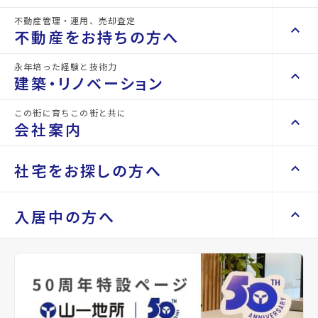
詳細情報
不動産管理・運用、売却査定
details
keyboard_arrow_right
keyboard_arrow_up
不動産を買いたい方へ
不動産をお持ちの方へ
keyboard_arrow_right
マンションを探す
永年培った経験と技術力
物件名
ジュンヌ
keyboard_arrow_right
keyboard_arrow_up
不動産をお持ちの方へ
建築・リノベーション
space_dashboard
train
keyboard_arrow_right
不動産の管理を依頼したい
エリアから探す
路線から探す
所在地
宮城県仙台市泉区天神沢1丁目
この街に育ちこの街と共に
keyboard_arrow_right
keyboard_arrow_up
建築・リノベーション
会社案内
山一地所の賃貸管理
keyboard_arrow_right
keyboard_arrow_right
戸建てを探す
アクセス
宮城交通バス バス停『住宅前』から徒歩6
損害保険・生命保険代理店
keyboard_arrow_right
keyboard_arrow_right
施工事例
分
不動産を貸すまでの流れ
keyboard_arrow_right
keyboard_arrow_right
keyboard_arrow_up
会社案内
社宅をお探しの方へ
keyboard_arrow_right
Renotta（リノッタ）
space_dashboard
train
空き家サポートサービス
仙台市地下鉄南北線/泉中央駅 徒歩28分
keyboard_arrow_right
エリアから探す
路線から探す
空き地サポートサービス
keyboard_arrow_right
keyboard_arrow_right
代表挨拶
仙台市地下鉄南北線/八乙女駅 徒歩32分
keyboard_arrow_right
keyboard_arrow_up
社宅をお探しの方へ
入居中の方へ
location_on
keyboard_arrow_right
不動産を売却したい
グーグルマップでみる
open_in_new
keyboard_arrow_right
会社概要・沿革
keyboard_arrow_right
土地を探す
keyboard_arrow_right
マンスリーマンション
keyboard_arrow_right
買い取りサービス
店舗紹介
keyboard_arrow_right
種別
賃貸アパ
築年月
1995
keyboard_arrow_right
住まいのFAQ
買取リースバック
space_dashboard
train
keyboard_arrow_right
keyboard_arrow_right
家具家電レンタル
ート
年10月
keyboard_arrow_right
山一地所と仙台
エリアから探す
路線から探す
keyboard_arrow_right
相続相談をしたい
keyboard_arrow_right
退去される方へ
keyboard_arrow_right
レンタルオフィス
keyboard_arrow_right
パーパス
間取り
1K
間取り内訳
洋室 8
keyboard_arrow_right
不動産に投資したい
keyboard_arrow_right
事業用・投資用を探す
※準備中 住まいのしおり（PDF）
帖