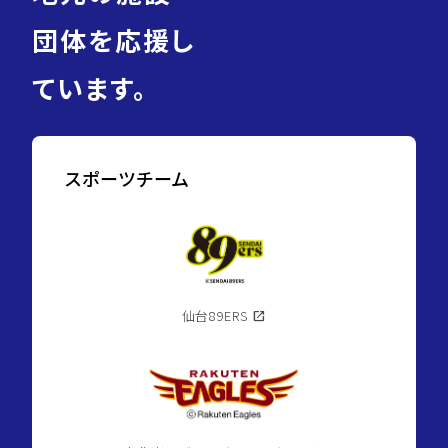
団体を応援し
ています。
スポーツチーム
仙台89ERS
open_in_new