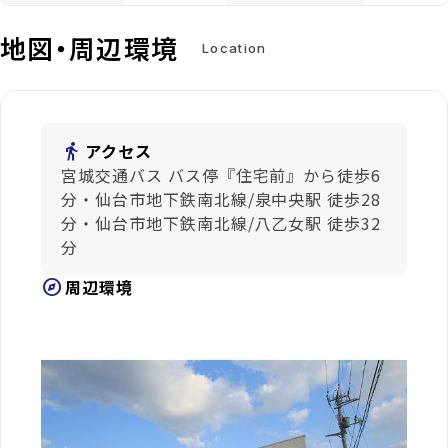
地図・周辺環境
Location
directions_walk
アクセス
宮城交通バス バス停『住宅前』から徒歩6
分・仙台市地下鉄南北線/泉中央駅 徒歩28
分・仙台市地下鉄南北線/八乙女駅 徒歩32
分
explore
周辺環境