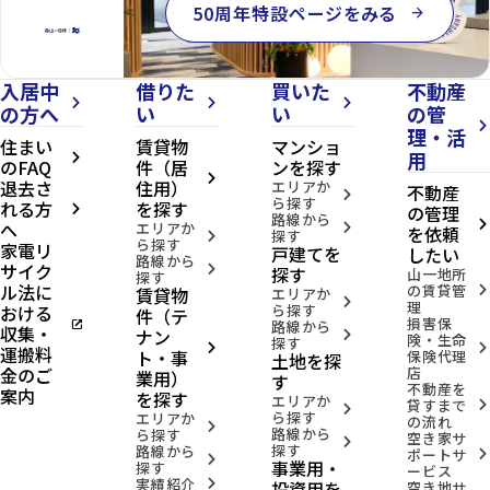
50周年特設ページをみる
arrow_forward
入居中
借りた
買いた
不動産
arrow_forward_ios
arrow_forward_ios
arrow_forward_ios
の方へ
い
い
の管
arrow_forward_ios
理・活
住まい
賃貸物
マンショ
用
arrow_forward_ios
のFAQ
件（居
ンを探す
arrow_forward_ios
退去さ
住用）
エリアか
不動産
arrow_forward_ios
ら探す
れる方
を探す
の管理
arrow_forward_ios
路線から
へ
arrow_forward_ios
エリアか
arrow_forward_ios
を依頼
探す
arrow_forward_ios
ら探す
家電リ
戸建てを
したい
路線から
サイク
arrow_forward_ios
探す
山一地所
探す
ル法に
の賃貸管
賃貸物
arrow_forward_ios
エリアか
arrow_forward_ios
理
おける
ら探す
件（テ
損害保
open_in_new
路線から
収集・
ナン
arrow_forward_ios
険・生命
探す
arrow_forward_ios
arrow_forward_ios
運搬料
ト・事
保険代理
土地を探
金のご
店
業用）
す
不動産を
案内
を探す
エリアか
貸すまで
arrow_forward_ios
arrow_forward_ios
ら探す
エリアか
の流れ
arrow_forward_ios
路線から
ら探す
空き家サ
arrow_forward_ios
探す
路線から
ポートサ
arrow_forward_ios
arrow_forward_ios
事業用・
探す
ービス
実績紹介
投資用を
arrow_forward_ios
空き地サ