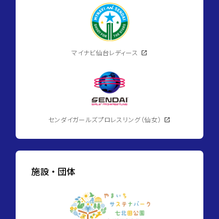
マイナビ仙台レディース
open_in_new
センダイガールズプロレスリング（仙女）
open_in_new
施設・団体