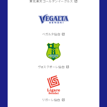
東北楽天ゴールデンイーグルス
open_in_new
ベガルタ仙台
open_in_new
ヴォスクオーレ仙台
open_in_new
リガーレ仙台
open_in_new