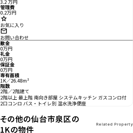
3.2
万円
管理費
0.2万円
star
お気に入り
mail
お問い合わせ
敷金
0万円
礼金
0万円
保証金
0万円
専有面積
1K／26.48m²
階数
2階／2階建て
2階以上
最上階
南向き部屋
システムキッチン
ガスコンロ付
2口コンロ
バス・トイレ別
温水洗浄便座
その他の仙台市泉区の
Related Property
1Kの物件