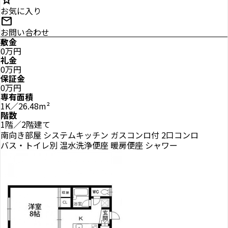
star
お気に入り
mail
お問い合わせ
敷金
0万円
礼金
0万円
保証金
0万円
専有面積
1K／26.48m²
階数
1階／2階建て
南向き部屋
システムキッチン
ガスコンロ付
2口コンロ
バス・トイレ別
温水洗浄便座
暖房便座
シャワー