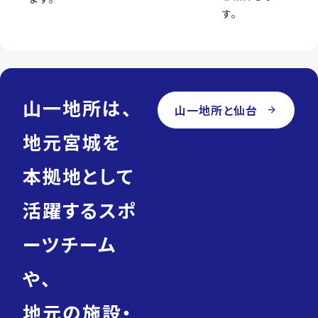
す。
山一地所は、
山一地所と仙台
arrow_forward
地元宮城を
本拠地として
活躍するスポ
ーツチーム
や、
地元の施設・