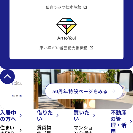
仙台うみの杜水族館
open_in_new
東北障がい者芸術支援機構
open_in_new
keyboard_arrow_up
50周年特設ページをみる
arrow_forward
入居中
借りた
買いた
不動産
arrow_forward_ios
arrow_forward_ios
arrow_forward_ios
の方へ
い
い
の管
arrow_forward_ios
理・活
住まい
賃貸物
マンショ
用
arrow_forward_ios