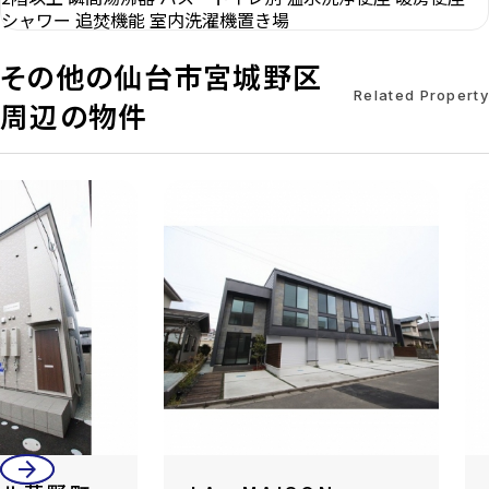
シャワー
追焚機能
室内洗濯機置き場
その他の仙台市宮城野区
Related Property
周辺の物件
arrow_back
arrow_forward