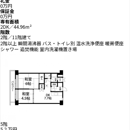
礼金
0万円
保証金
0万円
専有面積
2DK／44.96m²
階数
2階／11階建て
2階以上
瞬間湯沸器
バス・トイレ別
温水洗浄便座
暖房便座
シャワー
追焚機能
室内洗濯機置き場
5階
5.2
万円