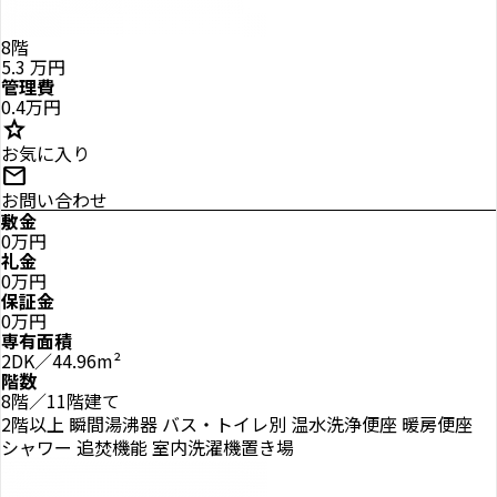
8階
5.3
万円
管理費
0.4万円
star
お気に入り
mail
お問い合わせ
敷金
0万円
礼金
0万円
保証金
0万円
専有面積
2DK／44.96m²
階数
8階／11階建て
2階以上
瞬間湯沸器
バス・トイレ別
温水洗浄便座
暖房便座
シャワー
追焚機能
室内洗濯機置き場