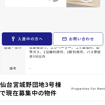
keyboard_arrow_right
貸会議室
keyboard_arrow_right
CM紹介
種別
賃貸マンション
築年月
1978年
03月
open_in_new
月極駐車場
keyboard_arrow_right
space_dashboard
train
採用情報
エリアから探す
路線から探す
構造
RC(鉄筋コンクリ
階建
地上11階
ート)
keyboard_arrow_right
お気に入り
総戸数
-
管理
-
物件
keyboard_arrow_right
key_vertical
mail
入居中の方へ
お問い合わせ
検索条件
keyboard_arrow_right
閲覧履歴
keyboard_arrow_right
設備・条件
駐車場あり、エレベーター、ゴミ集積所、都
市ガス、2沿線利用可、2駅利用可、バス停徒
keyboard_arrow_right
マイホームを考え始めたら
歩3分以内
keyboard_arrow_right
ご購入の流れ・諸費用
備考
-
仙台宮城野団地3号棟
Properties For Rent
で現在募集中の物件