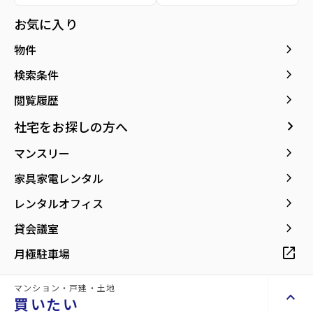
所在地
宮城県仙台市宮城野区東宮城野
location_on
グーグルマップでみる
お気に入り
open_in_new
keyboard_arrow_right
物件
keyboard_arrow_right
検索条件
keyboard_arrow_right
閲覧履歴
keyboard_arrow_right
社宅をお探しの方へ
keyboard_arrow_right
マンスリー
keyboard_arrow_right
家具家電レンタル
keyboard_arrow_right
レンタルオフィス
keyboard_arrow_right
貸会議室
open_in_new
月極駐車場
マンション・戸建・土地
keyboard_arrow_up
買いたい