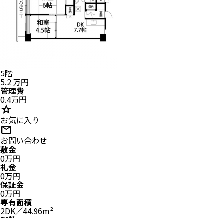
5階
5.2
万円
管理費
0.4万円
star
お気に入り
mail
お問い合わせ
敷金
0万円
礼金
0万円
保証金
0万円
専有面積
2DK／44.96m²