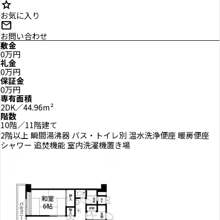
star
お気に入り
mail
お問い合わせ
敷金
0万円
礼金
0万円
保証金
0万円
専有面積
2DK／44.96m²
階数
10階／11階建て
2階以上
瞬間湯沸器
バス・トイレ別
温水洗浄便座
暖房便座
シャワー
追焚機能
室内洗濯機置き場