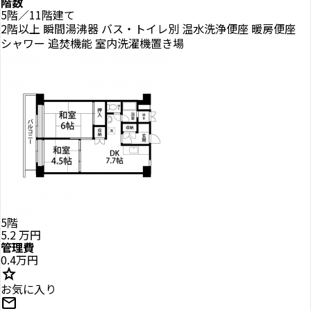
階数
5階／11階建て
2階以上
瞬間湯沸器
バス・トイレ別
温水洗浄便座
暖房便座
シャワー
追焚機能
室内洗濯機置き場
5階
5.2
万円
管理費
0.4万円
star
お気に入り
mail