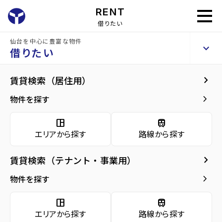
RENT
借りたい
仙台を中心に豊富な物件
仙台宮城野団地3号棟
keyboard_arrow_up
賃貸マンション
借りたい
keyboard_arrow_right
建物概要
keyboard_arrow_right
賃貸検索（居住用）
home
仙台の賃貸お部屋探し
仙台市宮城野区の賃貸
卸町駅宮城)の賃貸
仙
arrow_forward
建物概要
keyboard_arrow_right
物件を探す
仙台宮城野団地3号棟
arrow_forward
現在募集中の物件
space_dashboard
train
エリアから探す
路線から探す
arrow_forward
共用部
種別／構造
賃貸マンション／RC(鉄筋コンクリート)
keyboard_arrow_right
賃貸検索（テナント・事業用）
arrow_forward
地図・周辺環境
アクセス
仙台市地下鉄東西線/卸町駅 徒歩11分
keyboard_arrow_right
物件を探す
仙台市営バス バス停『陸上自衛隊仙台駐屯
地前』から徒歩1分
space_dashboard
train
仙石線/陸前原ノ町駅 徒歩20分
エリアから探す
路線から探す