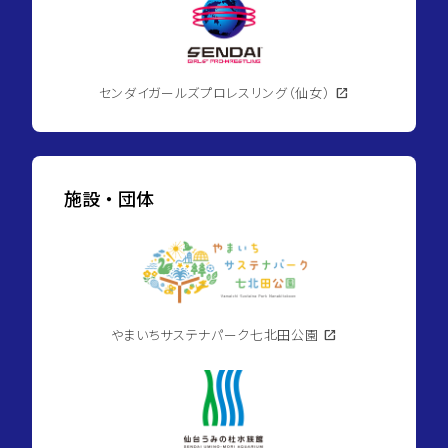
センダイガールズプロレスリング（仙女）
open_in_new
施設・団体
やまいちサステナパーク七北田公園
open_in_new