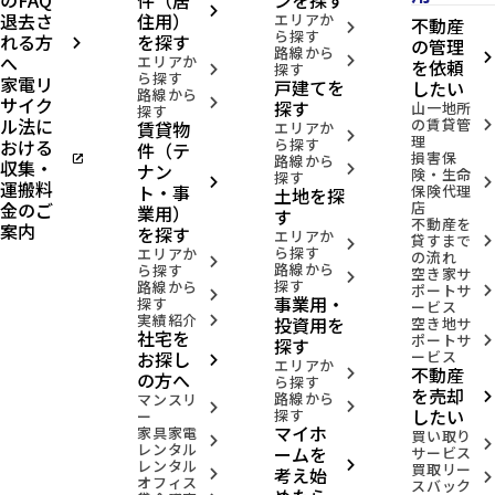
のFAQ
件（居
ンを探す
arrow_forward_ios
退去さ
住用）
エリアか
不動産
arrow_forward_ios
ら探す
れる方
を探す
の管理
arrow_forward_ios
路線から
へ
arrow_forward_ios
エリアか
arrow_forward_ios
を依頼
探す
arrow_forward_ios
ら探す
家電リ
戸建てを
したい
路線から
サイク
arrow_forward_ios
探す
山一地所
探す
ル法に
の賃貸管
賃貸物
arrow_forward_ios
エリアか
arrow_forward_ios
理
おける
ら探す
件（テ
損害保
open_in_new
路線から
収集・
ナン
arrow_forward_ios
険・生命
探す
arrow_forward_ios
arrow_forward_ios
運搬料
ト・事
保険代理
土地を探
金のご
店
業用）
す
不動産を
案内
を探す
エリアか
貸すまで
arrow_forward_ios
arrow_forward_ios
ら探す
エリアか
の流れ
arrow_forward_ios
路線から
ら探す
空き家サ
arrow_forward_ios
探す
路線から
ポートサ
arrow_forward_ios
arrow_forward_ios
事業用・
探す
ービス
実績紹介
投資用を
arrow_forward_ios
空き地サ
社宅を
ポートサ
arrow_forward_ios
探す
お探し
ービス
arrow_forward_ios
エリアか
不動産
arrow_forward_ios
の方へ
ら探す
を売却
路線から
arrow_forward_ios
マンスリ
arrow_forward_ios
arrow_forward_ios
したい
探す
ー
マイホ
家具家電
買い取り
arrow_forward_ios
arrow_forward_ios
レンタル
ームを
サービス
レンタル
arrow_forward_ios
買取リー
考え始
arrow_forward_ios
arrow_forward_ios
オフィス
スバック