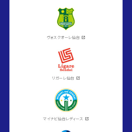
ヴォスクオーレ仙台
open_in_new
リガーレ仙台
open_in_new
マイナビ仙台レディース
open_in_new