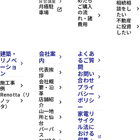
めたら
貸会議室
相続相
arrow_forward_ios
月極駐
ご購入
談をし
open_in_new
arrow_forward_ios
車場
の流
たい
arrow_forward_ios
れ・諸
不動産
費用
に投資
arrow_forward_ios
したい
建築・
会社案
よくあ
arrow_forward_ios
リノベ
内
るご質
arrow_forward_ios
arrow_forward_ios
ーショ
問
代表挨
ン
お問い
arrow_forward_ios
拶
arrow_forward_ios
合わせ
会社概
施工事
プライ
arrow_forward_ios
要・沿
例
arrow_forward_ios
革
バシー
Renotta（リ
arrow_forward_ios
店舗紹
ポリシ
ノッ
arrow_forward_ios
arrow_forward_ios
介
タ）
ー
山一地
家電リ
所と仙
arrow_forward_ios
サイク
台
ル法に
パーパ
おける
arrow_forward_ios
ス
open_in_new
収集・