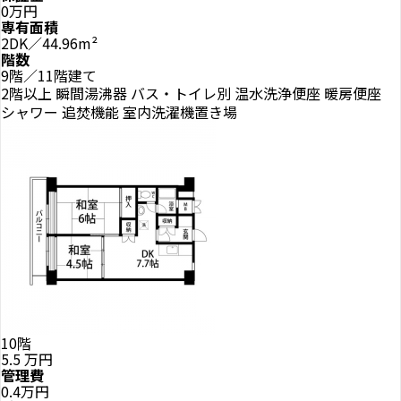
0万円
専有面積
2DK／44.96m²
階数
9階／11階建て
2階以上
瞬間湯沸器
バス・トイレ別
温水洗浄便座
暖房便座
シャワー
追焚機能
室内洗濯機置き場
10階
5.5
万円
管理費
0.4万円