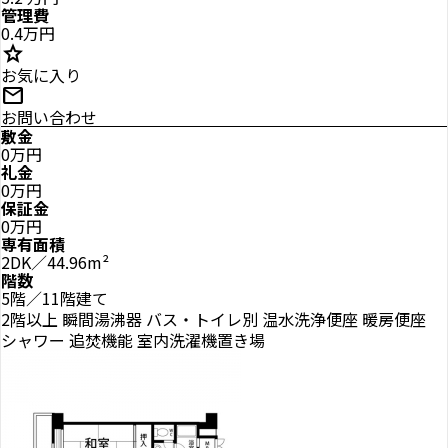
管理費
0.4万円
star
お気に入り
mail
お問い合わせ
敷金
0万円
礼金
0万円
保証金
0万円
専有面積
2DK／44.96m²
階数
5階／11階建て
2階以上
瞬間湯沸器
バス・トイレ別
温水洗浄便座
暖房便座
シャワー
追焚機能
室内洗濯機置き場