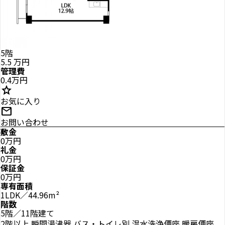
5階
5.5
万円
管理費
0.4万円
star
お気に入り
mail
お問い合わせ
敷金
0万円
礼金
0万円
保証金
0万円
専有面積
1LDK／44.96m²
階数
5階／11階建て
2階以上
瞬間湯沸器
バス・トイレ別
温水洗浄便座
暖房便座