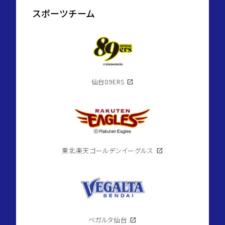
スポーツチーム
仙台89ERS
open_in_new
東北楽天ゴールデンイーグルス
open_in_new
ベガルタ仙台
open_in_new