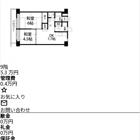
9階
5.3
万円
管理費
0.4万円
star
お気に入り
mail
お問い合わせ
敷金
0万円
礼金
0万円
保証金