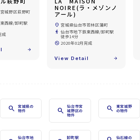
ISON
アスコット大和町
(ラ・メゾンノ
location_on
宮城県仙台市若林区中倉3丁
目
directions_walk
仙台市地下鉄東西線/卸町駅
台市若林区蒲町
徒歩7分
鉄東西線/卸町駅
build_circle
2019年11月完成
2月完成
View Detail
arrow_forward
ail
arrow_forward
宮城県の
仙台市宮
東宮城野
search
search
search
物件
城野区の
の物件
物件
仙台市地
卸町駅
仙石線の
search