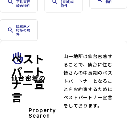
search
search
下鉄東西
(宮城)の
物件
線の物件
物件
陸前原ノ
search
町駅の物
件
ベスト
front_hand
山一地所は仙台密着す
ることで、仙台に住む
パート
皆さんの中長期のベス
仙台密着の
ナー宣
トパートナーとなるこ
とをお約束するために
言
ベストパートナー宣言
をしております。
Property
Search