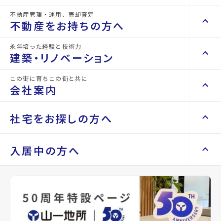
不動産管理・運用、売却査定
keyboard_arrow_right
keyboard_arrow_up
不動産を買いたい方へ
不動産をお持ちの方へ
keyboard_arrow_right
マンションを探す
永年培った経験と技術力
keyboard_arrow_right
keyboard_arrow_up
不動産をお持ちの方へ
建築・リノベーション
詳細情報
space_dashboard
train
details
keyboard_arrow_right
不動産の管理を依頼したい
エリアから探す
路線から探す
この街に育ちこの街と共に
keyboard_arrow_right
keyboard_arrow_up
建築・リノベーション
会社案内
山一地所の賃貸管理
keyboard_arrow_right
keyboard_arrow_right
戸建てを探す
物件名
仙台宮城野団地3号棟
損害保険・生命保険代理店
keyboard_arrow_right
keyboard_arrow_right
施工事例
不動産を貸すまでの流れ
keyboard_arrow_right
keyboard_arrow_right
keyboard_arrow_up
会社案内
社宅をお探しの方へ
keyboard_arrow_right
Renotta（リノッタ）
space_dashboard
train
空き家サポートサービス
keyboard_arrow_right
所在地
宮城県仙台市宮城野区東宮城野
エリアから探す
路線から探す
空き地サポートサービス
keyboard_arrow_right
keyboard_arrow_right
代表挨拶
keyboard_arrow_right
keyboard_arrow_up
社宅をお探しの方へ
入居中の方へ
keyboard_arrow_right
アクセス
仙台市地下鉄東西線/卸町駅 徒歩11分
不動産を売却したい
keyboard_arrow_right
会社概要・沿革
keyboard_arrow_right
土地を探す
仙台市営バス バス停『陸上自衛隊仙台駐屯
keyboard_arrow_right
マンスリーマンション
keyboard_arrow_right
買い取りサービス
店舗紹介
keyboard_arrow_right
地前』から徒歩1分
keyboard_arrow_right
住まいのFAQ
買取リースバック
space_dashboard
train
keyboard_arrow_right
keyboard_arrow_right
家具家電レンタル
仙石線/陸前原ノ町駅 徒歩20分
keyboard_arrow_right
山一地所と仙台
エリアから探す
路線から探す
keyboard_arrow_right
相続相談をしたい
location_on
keyboard_arrow_right
退去される方へ
グーグルマップでみる
open_in_new
keyboard_arrow_right
レンタルオフィス
keyboard_arrow_right
パーパス
keyboard_arrow_right
不動産に投資したい
keyboard_arrow_right
事業用・投資用を探す
※準備中 住まいのしおり（PDF）