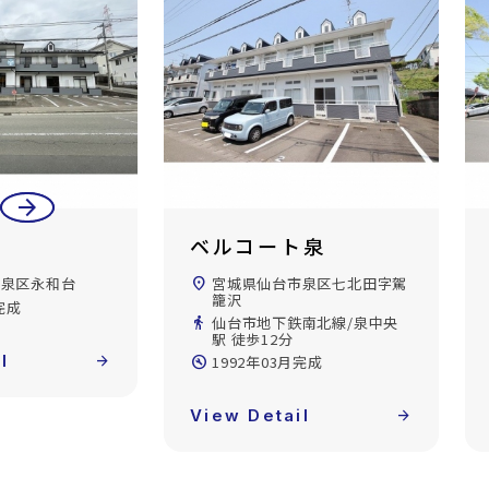
arrow_back
arrow_forward
ト泉
メゾンドタケヒロＣ
市泉区七北田字駕
location_on
宮城県仙台市泉区七北田字白
水沢
南北線/泉中央
directions_walk
仙台市地下鉄南北線/泉中央
駅 徒歩16分
完成
build_circle
1997年03月完成
l
arrow_forward
View Detail
arrow_forward