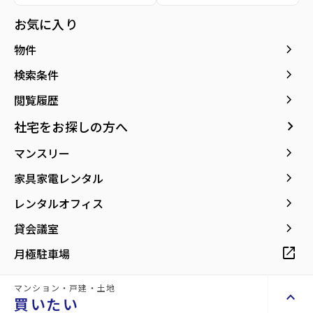
所在地
宮城県仙台市泉区将監9丁目
location_on
グーグルマップでみる
お気に入り
open_in_new
keyboard_arrow_right
物件
keyboard_arrow_right
検索条件
keyboard_arrow_right
閲覧履歴
keyboard_arrow_right
社宅をお探しの方へ
keyboard_arrow_right
マンスリー
keyboard_arrow_right
家具家電レンタル
keyboard_arrow_right
レンタルオフィス
keyboard_arrow_right
貸会議室
open_in_new
月極駐車場
マンション・戸建・土地
keyboard_arrow_up
買いたい