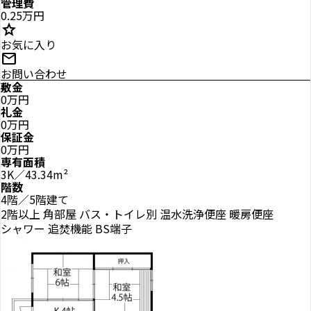
管理費
0.25万円
star
お気に入り
mail
お問い合わせ
敷金
0万円
礼金
0万円
保証金
0万円
専有面積
3K／43.34m²
階数
4階／5階建て
2階以上
角部屋
バス・トイレ別
温水洗浄便座
暖房便座
シャワー
追焚機能
BS端子