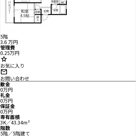
5階
3.6
万円
管理費
0.25万円
star
お気に入り
mail
お問い合わせ
敷金
0万円
礼金
0万円
保証金
0万円
専有面積
3K／43.34m²
階数
5階／5階建て