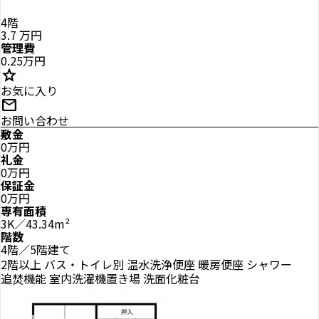
4階
3.7
万円
管理費
0.25万円
star
お気に入り
mail
お問い合わせ
敷金
0万円
礼金
0万円
保証金
0万円
専有面積
3K／43.34m²
階数
4階／5階建て
2階以上
バス・トイレ別
温水洗浄便座
暖房便座
シャワー
追焚機能
室内洗濯機置き場
洗面化粧台