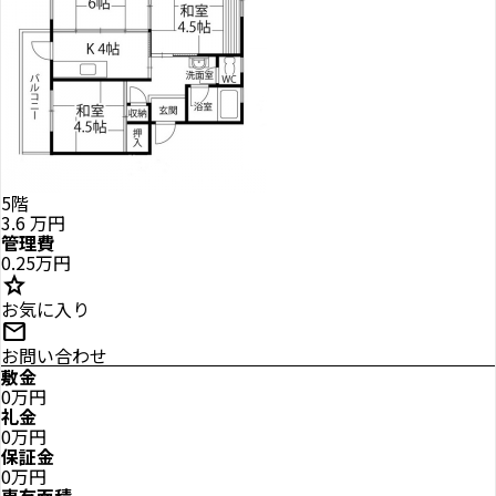
5階
3.6
万円
管理費
0.25万円
star
お気に入り
mail
お問い合わせ
敷金
0万円
礼金
0万円
保証金
0万円
専有面積