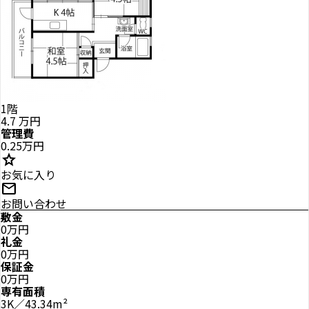
1階
4.7
万円
管理費
0.25万円
star
お気に入り
mail
お問い合わせ
敷金
0万円
礼金
0万円
保証金
0万円
専有面積
3K／43.34m²