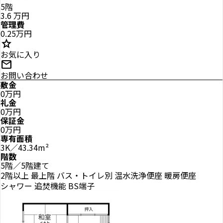
5階
3.6
万円
管理費
0.25万円
star
お気に入り
mail
お問い合わせ
敷金
0万円
礼金
0万円
保証金
0万円
専有面積
3K／43.34m²
階数
5階／5階建て
2階以上
最上階
バス・トイレ別
温水洗浄便座
暖房便座
シャワー
追焚機能
BS端子