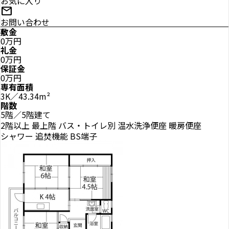
お気に入り
mail
お問い合わせ
敷金
0万円
礼金
0万円
保証金
0万円
専有面積
3K／43.34m²
階数
5階／5階建て
2階以上
最上階
バス・トイレ別
温水洗浄便座
暖房便座
シャワー
追焚機能
BS端子