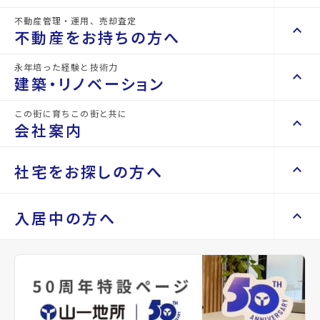
不動産管理・運用、売却査定
keyboard_arrow_right
keyboard_arrow_up
不動産を買いたい方へ
不動産をお持ちの方へ
keyboard_arrow_right
マンションを探す
永年培った経験と技術力
keyboard_arrow_right
keyboard_arrow_up
不動産をお持ちの方へ
建築・リノベーション
space_dashboard
train
keyboard_arrow_right
不動産の管理を依頼したい
エリアから探す
路線から探す
この街に育ちこの街と共に
keyboard_arrow_right
keyboard_arrow_up
建築・リノベーション
会社案内
山一地所の賃貸管理
keyboard_arrow_right
keyboard_arrow_right
戸建てを探す
損害保険・生命保険代理店
keyboard_arrow_right
keyboard_arrow_right
施工事例
不動産を貸すまでの流れ
keyboard_arrow_right
keyboard_arrow_right
keyboard_arrow_up
会社案内
社宅をお探しの方へ
keyboard_arrow_right
Renotta（リノッタ）
space_dashboard
train
空き家サポートサービス
keyboard_arrow_right
エリアから探す
路線から探す
空き地サポートサービス
keyboard_arrow_right
keyboard_arrow_right
代表挨拶
keyboard_arrow_right
keyboard_arrow_up
社宅をお探しの方へ
入居中の方へ
keyboard_arrow_right
不動産を売却したい
keyboard_arrow_right
会社概要・沿革
keyboard_arrow_right
土地を探す
keyboard_arrow_right
マンスリーマンション
keyboard_arrow_right
買い取りサービス
店舗紹介
keyboard_arrow_right
keyboard_arrow_right
住まいのFAQ
買取リースバック
space_dashboard
train
keyboard_arrow_right
keyboard_arrow_right
家具家電レンタル
keyboard_arrow_right
山一地所と仙台
エリアから探す
路線から探す
keyboard_arrow_right
相続相談をしたい
keyboard_arrow_right
退去される方へ
keyboard_arrow_right
レンタルオフィス
keyboard_arrow_right
パーパス
keyboard_arrow_right
不動産に投資したい
keyboard_arrow_right
事業用・投資用を探す
※準備中 住まいのしおり（PDF）