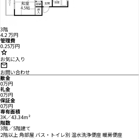
3階
4.2
万円
管理費
0.25万円
star
お気に入り
mail
お問い合わせ
敷金
0万円
礼金
0万円
保証金
0万円
専有面積
3K／43.34m²
階数
3階／5階建て
2階以上
角部屋
バス・トイレ別
温水洗浄便座
暖房便座