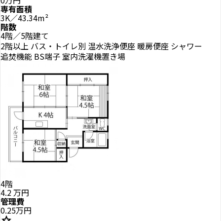
0万円
専有面積
3K／43.34m²
階数
4階／5階建て
2階以上
バス・トイレ別
温水洗浄便座
暖房便座
シャワー
追焚機能
BS端子
室内洗濯機置き場
4階
4.2
万円
管理費
0.25万円
star