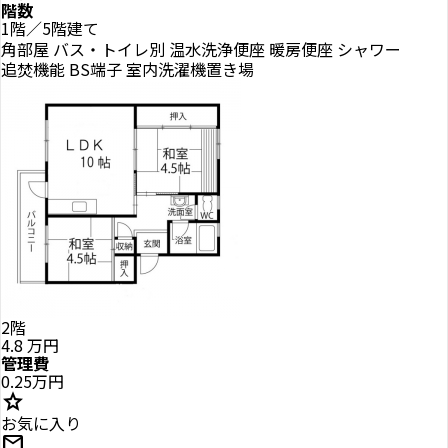
階数
1階／5階建て
角部屋
バス・トイレ別
温水洗浄便座
暖房便座
シャワー
追焚機能
BS端子
室内洗濯機置き場
2階
4.8
万円
管理費
0.25万円
star
お気に入り
mail