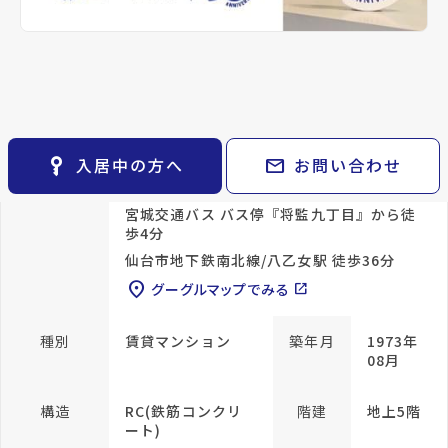
keyboard_arrow_right
貸会議室
keyboard_arrow_right
CM紹介
詳細情報
details
open_in_new
月極駐車場
keyboard_arrow_right
space_dashboard
train
採用情報
エリアから探す
路線から探す
物件名
将監団地二街区
keyboard_arrow_right
お気に入り
所在地
宮城県仙台市泉区将監9丁目
物件
keyboard_arrow_right
key_vertical
mail
入居中の方へ
お問い合わせ
検索条件
keyboard_arrow_right
アクセス
仙台市地下鉄南北線/泉中央駅 徒歩14分
閲覧履歴
keyboard_arrow_right
宮城交通バス バス停『将監九丁目』から徒
歩4分
keyboard_arrow_right
マイホームを考え始めたら
仙台市地下鉄南北線/八乙女駅 徒歩36分
keyboard_arrow_right
ご購入の流れ・諸費用
location_on
グーグルマップでみる
open_in_new
種別
賃貸マンション
築年月
1973年
08月
構造
RC(鉄筋コンクリ
階建
地上5階
ート)