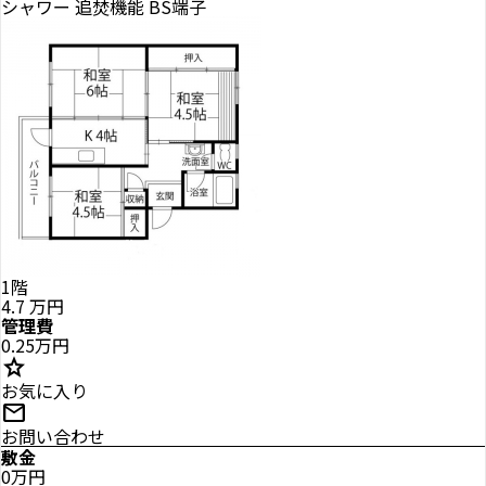
シャワー
追焚機能
BS端子
1階
4.7
万円
管理費
0.25万円
star
お気に入り
mail
お問い合わせ
敷金
0万円