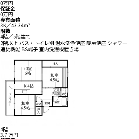
0万円
保証金
0万円
専有面積
3K／43.34m²
階数
4階／5階建て
2階以上
バス・トイレ別
温水洗浄便座
暖房便座
シャワー
追焚機能
BS端子
室内洗濯機置き場
4階
3.7
万円