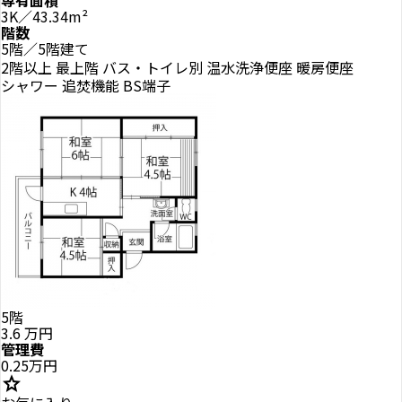
3K／43.34m²
階数
5階／5階建て
2階以上
最上階
バス・トイレ別
温水洗浄便座
暖房便座
シャワー
追焚機能
BS端子
5階
3.6
万円
管理費
0.25万円
star