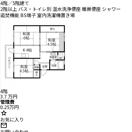
4階／5階建て
2階以上
バス・トイレ別
温水洗浄便座
暖房便座
シャワー
追焚機能
BS端子
室内洗濯機置き場
4階
3.7
万円
管理費
0.25万円
star
お気に入り
mail
お問い合わせ