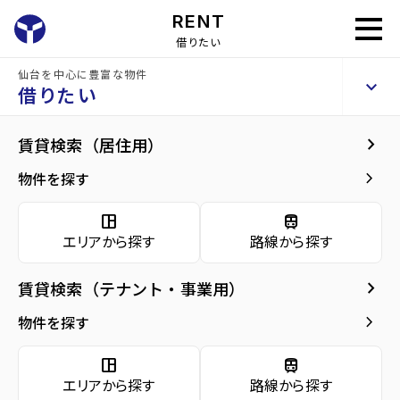
RENT
借りたい
仙台を中心に豊富な物件
将監団地二街区
keyboard_arrow_up
賃貸マンション
借りたい
keyboard_arrow_right
建物概要
keyboard_arrow_right
賃貸検索（居住用）
home
仙台の賃貸お部屋探し
仙台市泉区の賃貸
泉中央駅の賃貸
将監団地
arrow_forward
建物概要
keyboard_arrow_right
物件を探す
将監団地二街区
arrow_forward
現在募集中の物件
space_dashboard
train
エリアから探す
路線から探す
arrow_forward
共用部
種別／構造
賃貸マンション／RC(鉄筋コンクリート)
keyboard_arrow_right
賃貸検索（テナント・事業用）
arrow_forward
地図・周辺環境
アクセス
仙台市地下鉄南北線/泉中央駅 徒歩14分
keyboard_arrow_right
物件を探す
宮城交通バス バス停『将監九丁目』から徒
歩4分
space_dashboard
train
仙台市地下鉄南北線/八乙女駅 徒歩36分
エリアから探す
路線から探す