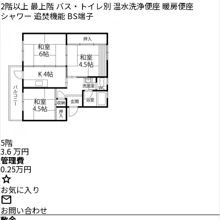
2階以上
最上階
バス・トイレ別
温水洗浄便座
暖房便座
シャワー
追焚機能
BS端子
5階
3.6
万円
管理費
0.25万円
star
お気に入り
mail
お問い合わせ
敷金