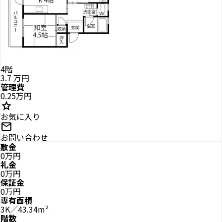
4階
3.7
万円
管理費
0.25万円
star
お気に入り
mail
お問い合わせ
敷金
0万円
礼金
0万円
保証金
0万円
専有面積
3K／43.34m²
階数