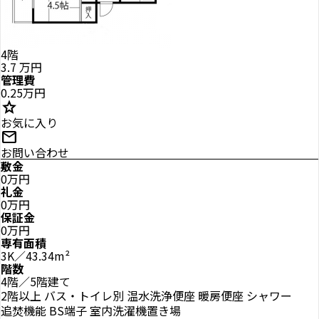
4階
3.7
万円
管理費
0.25万円
star
お気に入り
mail
お問い合わせ
敷金
0万円
礼金
0万円
保証金
0万円
専有面積
3K／43.34m²
階数
4階／5階建て
2階以上
バス・トイレ別
温水洗浄便座
暖房便座
シャワー
追焚機能
BS端子
室内洗濯機置き場