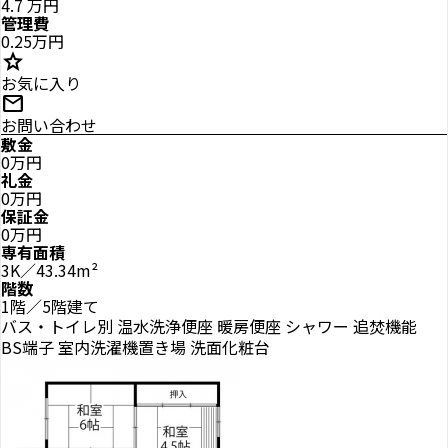
4.7
万円
管理費
0.25万円
star
お気に入り
mail
お問い合わせ
敷金
0万円
礼金
0万円
保証金
0万円
専有面積
3K／43.34m²
階数
1階／5階建て
バス・トイレ別
温水洗浄便座
暖房便座
シャワー
追焚機能
BS端子
室内洗濯機置き場
洗面化粧台