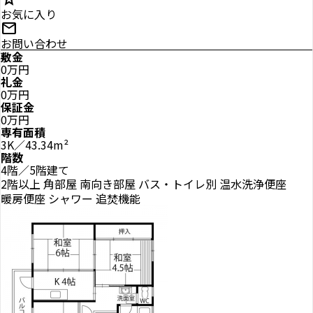
お気に入り
mail
お問い合わせ
敷金
0万円
礼金
0万円
保証金
0万円
専有面積
3K／43.34m²
階数
4階／5階建て
2階以上
角部屋
南向き部屋
バス・トイレ別
温水洗浄便座
暖房便座
シャワー
追焚機能