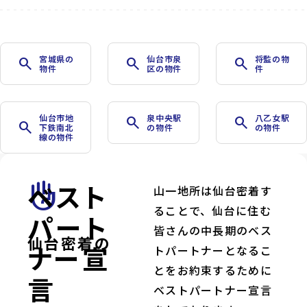
宮城県の
仙台市泉
将監の物
search
search
search
物件
区の物件
件
仙台市地
泉中央駅
八乙女駅
search
search
search
下鉄南北
の物件
の物件
線の物件
ベスト
front_hand
山一地所は仙台密着す
ることで、仙台に住む
パート
皆さんの中長期のベス
仙台密着の
ナー宣
トパートナーとなるこ
とをお約束するために
言
ベストパートナー宣言