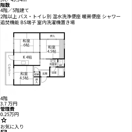
階数
4階／5階建て
2階以上
バス・トイレ別
温水洗浄便座
暖房便座
シャワー
追焚機能
BS端子
室内洗濯機置き場
4階
3.7
万円
管理費
0.25万円
star
お気に入り