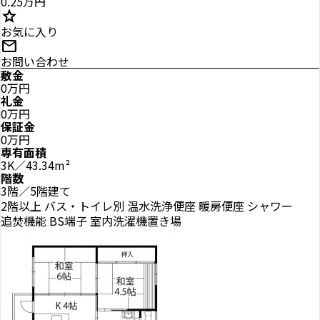
0.25万円
star
お気に入り
mail
お問い合わせ
敷金
0万円
礼金
0万円
保証金
0万円
専有面積
3K／43.34m²
階数
3階／5階建て
2階以上
バス・トイレ別
温水洗浄便座
暖房便座
シャワー
追焚機能
BS端子
室内洗濯機置き場