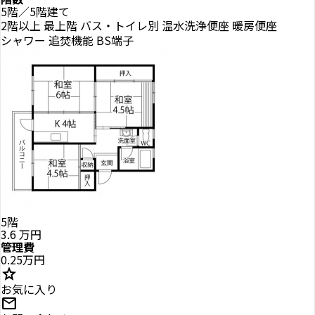
5階／5階建て
2階以上
最上階
バス・トイレ別
温水洗浄便座
暖房便座
シャワー
追焚機能
BS端子
5階
3.6
万円
管理費
0.25万円
star
お気に入り
mail