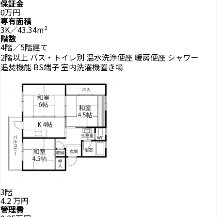
保証金
0万円
専有面積
3K／43.34m²
階数
4階／5階建て
2階以上
バス・トイレ別
温水洗浄便座
暖房便座
シャワー
追焚機能
BS端子
室内洗濯機置き場
3階
4.2
万円
管理費