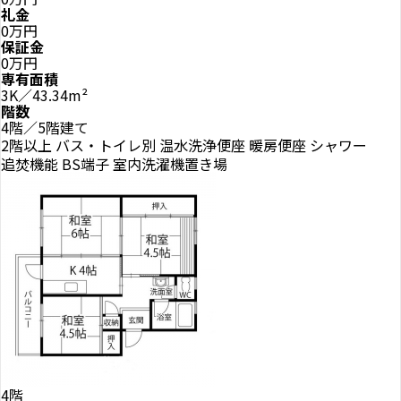
礼金
0万円
保証金
0万円
専有面積
3K／43.34m²
階数
4階／5階建て
2階以上
バス・トイレ別
温水洗浄便座
暖房便座
シャワー
追焚機能
BS端子
室内洗濯機置き場
4階