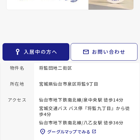
keyboard_arrow_right
貸会議室
keyboard_arrow_right
CM紹介
open_in_new
月極駐車場
keyboard_arrow_right
space_dashboard
train
採用情報
エリアから探す
路線から探す
keyboard_arrow_right
お気に入り
詳細情報
details
物件
keyboard_arrow_right
key_vertical
mail
入居中の方へ
お問い合わせ
検索条件
keyboard_arrow_right
閲覧履歴
keyboard_arrow_right
物件名
将監団地二街区
keyboard_arrow_right
マイホームを考え始めたら
所在地
宮城県仙台市泉区将監9丁目
keyboard_arrow_right
ご購入の流れ・諸費用
アクセス
仙台市地下鉄南北線/泉中央駅 徒歩14分
宮城交通バス バス停『将監九丁目』から徒
歩4分
仙台市地下鉄南北線/八乙女駅 徒歩36分
location_on
グーグルマップでみる
open_in_new