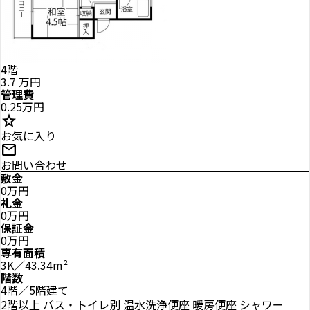
4階
3.7
万円
管理費
0.25万円
star
お気に入り
mail
お問い合わせ
敷金
0万円
礼金
0万円
保証金
0万円
専有面積
3K／43.34m²
階数
4階／5階建て
2階以上
バス・トイレ別
温水洗浄便座
暖房便座
シャワー