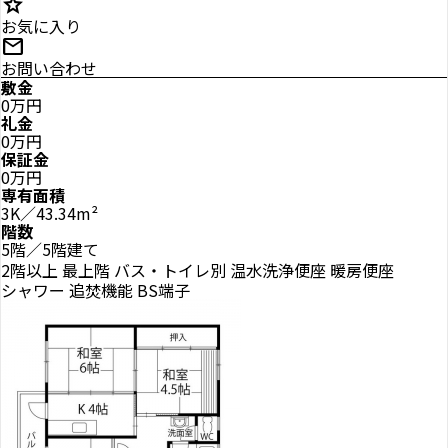
star
お気に入り
mail
お問い合わせ
敷金
0万円
礼金
0万円
保証金
0万円
専有面積
3K／43.34m²
階数
5階／5階建て
2階以上
最上階
バス・トイレ別
温水洗浄便座
暖房便座
シャワー
追焚機能
BS端子