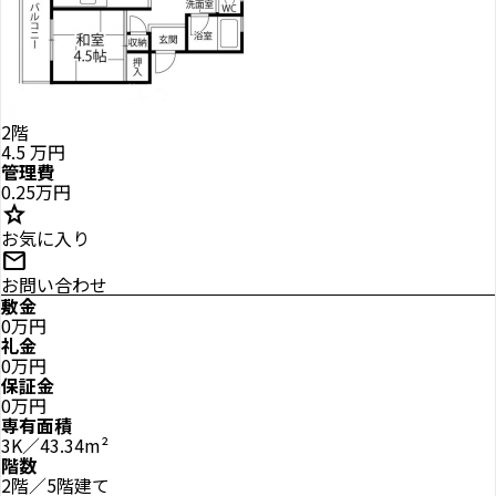
2階
4.5
万円
管理費
0.25万円
star
お気に入り
mail
お問い合わせ
敷金
0万円
礼金
0万円
保証金
0万円
専有面積
3K／43.34m²
階数
2階／5階建て