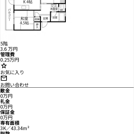
5階
3.6
万円
管理費
0.25万円
star
お気に入り
mail
お問い合わせ
敷金
0万円
礼金
0万円
保証金
0万円
専有面積
3K／43.34m²
階数