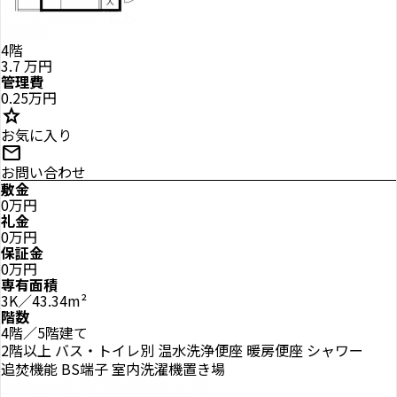
4階
3.7
万円
管理費
0.25万円
star
お気に入り
mail
お問い合わせ
敷金
0万円
礼金
0万円
保証金
0万円
専有面積
3K／43.34m²
階数
4階／5階建て
2階以上
バス・トイレ別
温水洗浄便座
暖房便座
シャワー
追焚機能
BS端子
室内洗濯機置き場