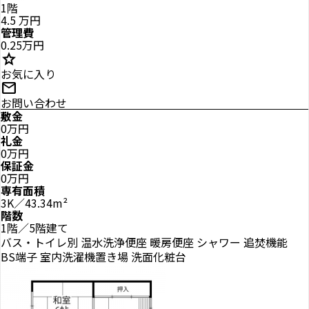
1階
4.5
万円
管理費
0.25万円
star
お気に入り
mail
お問い合わせ
敷金
0万円
礼金
0万円
保証金
0万円
専有面積
3K／43.34m²
階数
1階／5階建て
バス・トイレ別
温水洗浄便座
暖房便座
シャワー
追焚機能
BS端子
室内洗濯機置き場
洗面化粧台