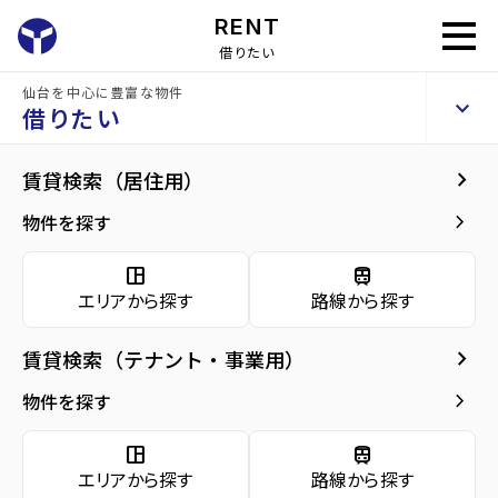
RENT
借りたい
仙台を中心に豊富な物件
将監団地二街区
keyboard_arrow_up
賃貸マンション
借りたい
keyboard_arrow_right
建物概要
keyboard_arrow_right
賃貸検索（居住用）
home
仙台の賃貸お部屋探し
仙台市泉区の賃貸
泉中央駅の賃貸
将監団地
arrow_forward
建物概要
keyboard_arrow_right
物件を探す
将監団地二街区
arrow_forward
現在募集中の物件
space_dashboard
train
エリアから探す
路線から探す
arrow_forward
共用部
種別／構造
賃貸マンション／RC(鉄筋コンクリート)
keyboard_arrow_right
賃貸検索（テナント・事業用）
arrow_forward
地図・周辺環境
アクセス
仙台市地下鉄南北線/泉中央駅 徒歩14分
keyboard_arrow_right
物件を探す
宮城交通バス バス停『将監九丁目』から徒
歩4分
space_dashboard
train
仙台市地下鉄南北線/八乙女駅 徒歩36分
エリアから探す
路線から探す