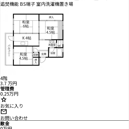
追焚機能
BS端子
室内洗濯機置き場
4階
3.7
万円
管理費
0.25万円
star
お気に入り
mail
お問い合わせ
敷金
0万円