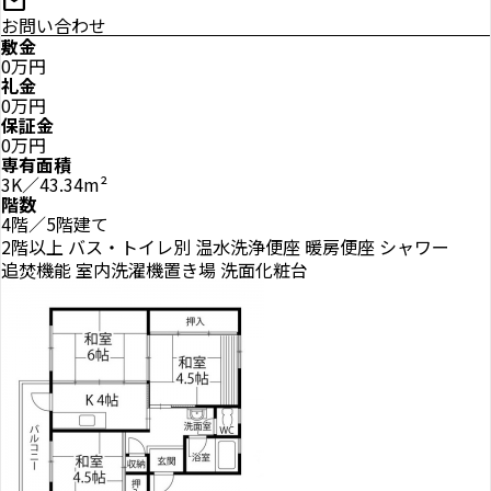
mail
お問い合わせ
敷金
0万円
礼金
0万円
保証金
0万円
専有面積
3K／43.34m²
階数
4階／5階建て
2階以上
バス・トイレ別
温水洗浄便座
暖房便座
シャワー
追焚機能
室内洗濯機置き場
洗面化粧台