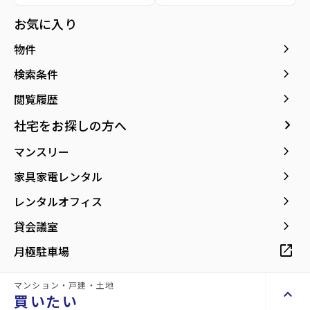
所在地
宮城県仙台市泉区将監9丁目
location_on
グーグルマップでみる
お気に入り
open_in_new
keyboard_arrow_right
物件
keyboard_arrow_right
検索条件
keyboard_arrow_right
閲覧履歴
keyboard_arrow_right
社宅をお探しの方へ
keyboard_arrow_right
マンスリー
keyboard_arrow_right
家具家電レンタル
keyboard_arrow_right
レンタルオフィス
keyboard_arrow_right
貸会議室
open_in_new
月極駐車場
マンション・戸建・土地
keyboard_arrow_up
買いたい