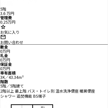
5階
3.6
万円
管理費
0.25万円
star
お気に入り
mail
お問い合わせ
敷金
0万円
礼金
0万円
保証金
0万円
専有面積
3K／43.34m²
階数
5階／5階建て
2階以上
最上階
バス・トイレ別
温水洗浄便座
暖房便座
シャワー
追焚機能
BS端子