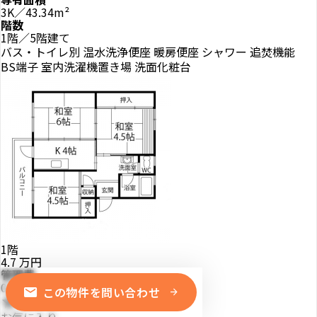
3K／43.34m²
階数
1階／5階建て
バス・トイレ別
温水洗浄便座
暖房便座
シャワー
追焚機能
BS端子
室内洗濯機置き場
洗面化粧台
1階
4.7
万円
管理費
0.25万円
mail
この物件を問い合わせ
arrow_forward
star
お気に入り