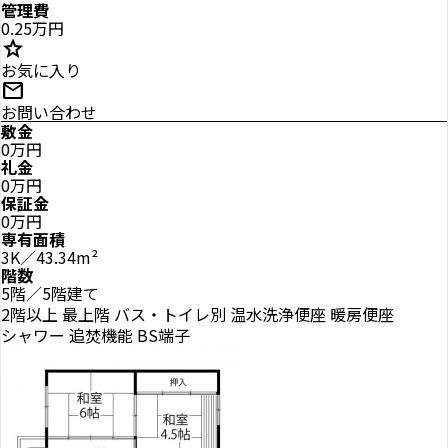
管理費
0.25万円
star
お気に入り
mail
お問い合わせ
敷金
0万円
礼金
0万円
保証金
0万円
専有面積
3K／43.34m²
階数
5階／5階建て
2階以上
最上階
バス・トイレ別
温水洗浄便座
暖房便座
シャワー
追焚機能
BS端子