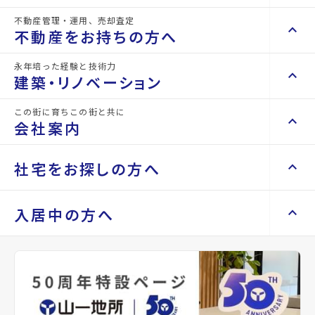
不動産管理・運用、売却査定
keyboard_arrow_right
keyboard_arrow_up
不動産を買いたい方へ
不動産をお持ちの方へ
keyboard_arrow_right
マンションを探す
永年培った経験と技術力
keyboard_arrow_right
keyboard_arrow_up
不動産をお持ちの方へ
建築・リノベーション
space_dashboard
train
keyboard_arrow_right
不動産の管理を依頼したい
エリアから探す
路線から探す
この街に育ちこの街と共に
keyboard_arrow_right
keyboard_arrow_up
建築・リノベーション
会社案内
山一地所の賃貸管理
keyboard_arrow_right
keyboard_arrow_right
戸建てを探す
損害保険・生命保険代理店
keyboard_arrow_right
keyboard_arrow_right
施工事例
不動産を貸すまでの流れ
keyboard_arrow_right
keyboard_arrow_right
keyboard_arrow_up
会社案内
社宅をお探しの方へ
keyboard_arrow_right
Renotta（リノッタ）
space_dashboard
train
空き家サポートサービス
keyboard_arrow_right
エリアから探す
路線から探す
空き地サポートサービス
keyboard_arrow_right
keyboard_arrow_right
代表挨拶
keyboard_arrow_right
keyboard_arrow_up
社宅をお探しの方へ
入居中の方へ
keyboard_arrow_right
不動産を売却したい
keyboard_arrow_right
会社概要・沿革
keyboard_arrow_right
土地を探す
keyboard_arrow_right
マンスリーマンション
keyboard_arrow_right
買い取りサービス
店舗紹介
keyboard_arrow_right
keyboard_arrow_right
住まいのFAQ
買取リースバック
space_dashboard
train
keyboard_arrow_right
keyboard_arrow_right
家具家電レンタル
keyboard_arrow_right
山一地所と仙台
エリアから探す
路線から探す
keyboard_arrow_right
相続相談をしたい
keyboard_arrow_right
退去される方へ
keyboard_arrow_right
レンタルオフィス
keyboard_arrow_right
パーパス
keyboard_arrow_right
不動産に投資したい
keyboard_arrow_right
事業用・投資用を探す
※準備中 住まいのしおり（PDF）