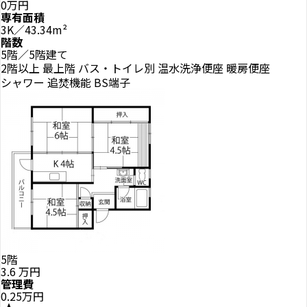
0万円
専有面積
3K／43.34m²
階数
5階／5階建て
2階以上
最上階
バス・トイレ別
温水洗浄便座
暖房便座
シャワー
追焚機能
BS端子
5階
3.6
万円
管理費
0.25万円