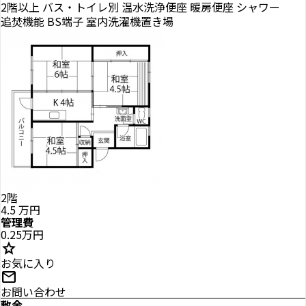
2階以上
バス・トイレ別
温水洗浄便座
暖房便座
シャワー
追焚機能
BS端子
室内洗濯機置き場
2階
4.5
万円
管理費
0.25万円
star
お気に入り
mail
お問い合わせ
敷金