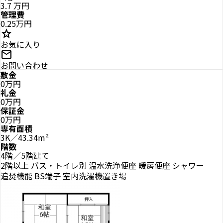
3.7
万円
管理費
0.25万円
star
お気に入り
mail
お問い合わせ
敷金
0万円
礼金
0万円
保証金
0万円
専有面積
3K／43.34m²
階数
4階／5階建て
2階以上
バス・トイレ別
温水洗浄便座
暖房便座
シャワー
追焚機能
BS端子
室内洗濯機置き場