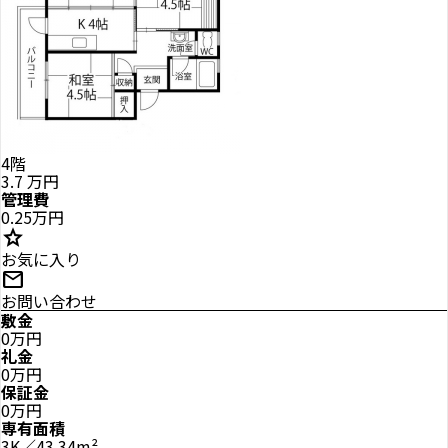
4階
3.7
万円
管理費
0.25万円
star
お気に入り
mail
お問い合わせ
敷金
0万円
礼金
0万円
保証金
0万円
専有面積
3K／43.34m²