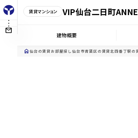
VIP仙台二日町ANNE
賃貸マンション
建物概要
home
仙台の賃貸お部屋探し
仙台市青葉区の賃貸
北四番丁駅の