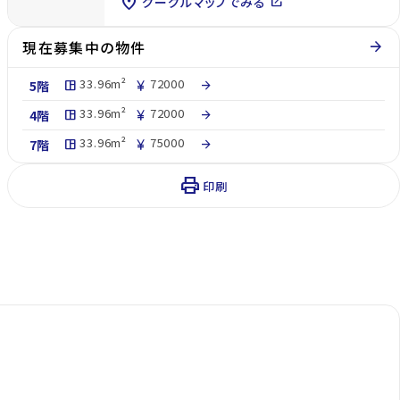
location_on
グーグルマップでみる
open_in_new
現在募集中の物件
arrow_forward
33.96m²
72000
5階
space_dashboard
currency_yen
arrow_forward
33.96m²
72000
4階
space_dashboard
currency_yen
arrow_forward
33.96m²
75000
7階
space_dashboard
currency_yen
arrow_forward
print
印刷