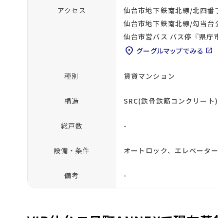
アクセス
仙台市地下鉄南北線/北四番丁
仙台市地下鉄南北線/勾当台
仙台市営バス バス停『県庁
location_on
グーグルマップでみる
open_in_new
種別
賃貸マンション
構造
SRC(鉄骨鉄筋コンクリート)
総戸数
-
設備・条件
オートロック、エレベーター
備考
-