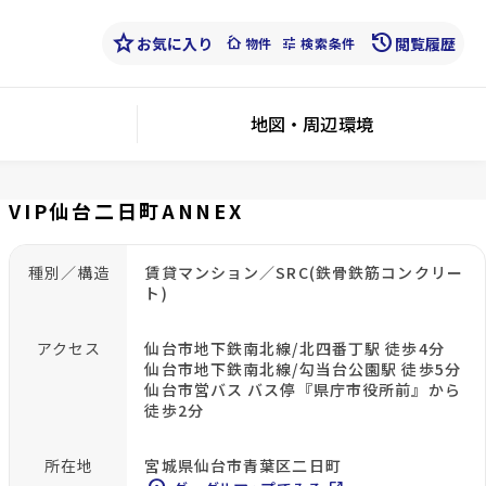
star
history
お気に入り
cottage
tune
閲覧履歴
物件
検索条件
地図・周辺環境
VIP仙台二日町ANNEX
種別／構造
賃貸マンション／SRC(鉄骨鉄筋コンクリー
ト)
アクセス
仙台市地下鉄南北線/北四番丁駅 徒歩4分
仙台市地下鉄南北線/勾当台公園駅 徒歩5分
仙台市営バス バス停『県庁市役所前』から
徒歩2分
所在地
宮城県仙台市青葉区二日町