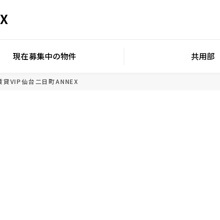
X
現在募集中の物件
共用部
賃貸
VIP仙台二日町ANNEX