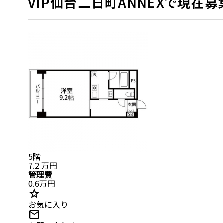
VIP仙台二日町ANNEXで現在
5階
7.2
万円
管理費
0.6万円
star
お気に入り
mail