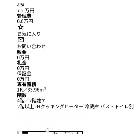
4階
7.2
万円
管理費
0.6万円
star
お気に入り
mail
お問い合わせ
敷金
0万円
礼金
0万円
保証金
0万円
専有面積
1K／33.96m²
階数
4階／7階建て
2階以上
IHクッキングヒーター
冷蔵庫
バス・トイレ別