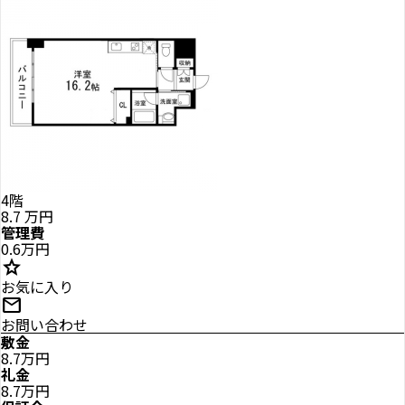
4階
8.7
万円
管理費
0.6万円
star
お気に入り
mail
お問い合わせ
敷金
8.7万円
礼金
8.7万円