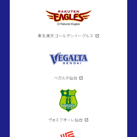
東北楽天ゴールデンイーグルス
open_in_new
ベガルタ仙台
open_in_new
ヴォスクオーレ仙台
open_in_new