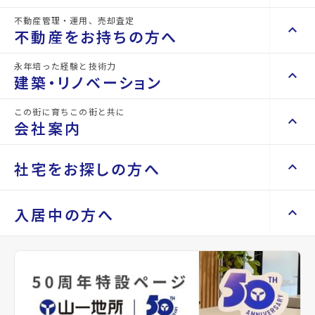
詳細情報
不動産管理・運用、売却査定
details
keyboard_arrow_right
keyboard_arrow_up
不動産を買いたい方へ
不動産をお持ちの方へ
keyboard_arrow_right
マンションを探す
永年培った経験と技術力
物件名
ルキシア大町西公園
keyboard_arrow_right
keyboard_arrow_up
不動産をお持ちの方へ
建築・リノベーション
space_dashboard
train
keyboard_arrow_right
不動産の管理を依頼したい
エリアから探す
路線から探す
所在地
宮城県仙台市青葉区大町2丁目
この街に育ちこの街と共に
keyboard_arrow_right
keyboard_arrow_up
建築・リノベーション
会社案内
山一地所の賃貸管理
keyboard_arrow_right
keyboard_arrow_right
戸建てを探す
損害保険・生命保険代理店
アクセス
仙台市地下鉄東西線/大町西公園駅 徒歩2分
keyboard_arrow_right
keyboard_arrow_right
施工事例
不動産を貸すまでの流れ
keyboard_arrow_right
仙台市営バス バス停『大町西公園駅』から
keyboard_arrow_right
keyboard_arrow_up
会社案内
社宅をお探しの方へ
keyboard_arrow_right
Renotta（リノッタ）
space_dashboard
train
空き家サポートサービス
keyboard_arrow_right
徒歩4分
エリアから探す
路線から探す
空き地サポートサービス
keyboard_arrow_right
keyboard_arrow_right
代表挨拶
東北本線/仙台駅 徒歩22分
keyboard_arrow_right
keyboard_arrow_up
社宅をお探しの方へ
入居中の方へ
keyboard_arrow_right
location_on
不動産を売却したい
グーグルマップでみる
open_in_new
keyboard_arrow_right
会社概要・沿革
keyboard_arrow_right
土地を探す
keyboard_arrow_right
マンスリーマンション
keyboard_arrow_right
買い取りサービス
店舗紹介
keyboard_arrow_right
種別
賃貸マンション
築年月
2021年
keyboard_arrow_right
住まいのFAQ
買取リースバック
space_dashboard
train
keyboard_arrow_right
keyboard_arrow_right
家具家電レンタル
02月
keyboard_arrow_right
山一地所と仙台
エリアから探す
路線から探す
keyboard_arrow_right
相続相談をしたい
keyboard_arrow_right
退去される方へ
keyboard_arrow_right
レンタルオフィス
keyboard_arrow_right
パーパス
構造
RC(鉄筋コンクリ
階建
地上13階
keyboard_arrow_right
不動産に投資したい
keyboard_arrow_right
事業用・投資用を探す
※準備中 住まいのしおり（PDF）