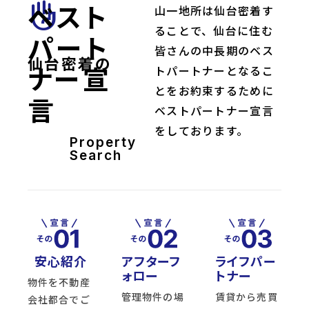
ベスト
front_hand
山一地所は仙台密着す
ることで、仙台に住む
パート
皆さんの中長期のベス
仙台密着の
ナー宣
トパートナーとなるこ
とをお約束するために
言
ベストパートナー宣言
をしております。
Property
Search
安心紹介
アフターフ
ライフパー
ォロー
トナー
物件を不動産
管理物件の場
賃貸から売買
会社都合でご