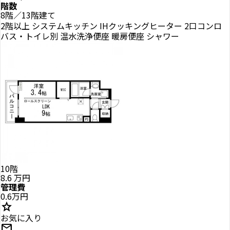
階数
8階／13階建て
2階以上
システムキッチン
IHクッキングヒーター
2口コンロ
バス・トイレ別
温水洗浄便座
暖房便座
シャワー
10階
8.6
万円
管理費
0.6万円
star
お気に入り
mail