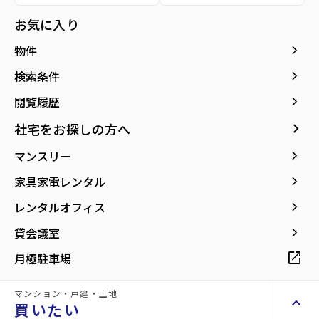
所在地
宮城県仙台市青葉区大町2丁目
location_on
グーグルマップでみる
お気に入り
open_in_new
keyboard_arrow_right
物件
keyboard_arrow_right
検索条件
keyboard_arrow_right
閲覧履歴
keyboard_arrow_right
社宅をお探しの方へ
keyboard_arrow_right
マンスリー
keyboard_arrow_right
家具家電レンタル
keyboard_arrow_right
レンタルオフィス
keyboard_arrow_right
貸会議室
open_in_new
月極駐車場
マンション・戸建・土地
keyboard_arrow_up
買いたい