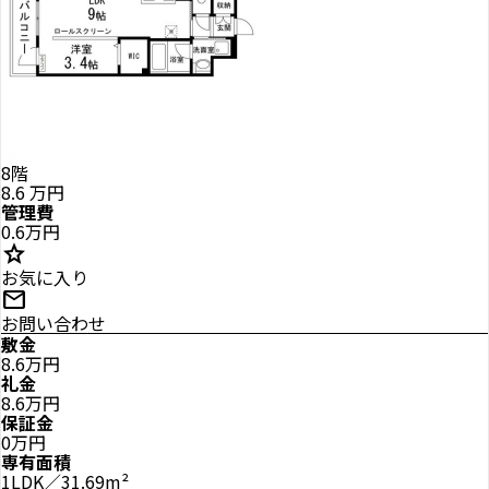
8階
8.6
万円
管理費
0.6万円
star
お気に入り
mail
お問い合わせ
敷金
8.6万円
礼金
8.6万円
保証金
0万円
専有面積
1LDK／31.69m²