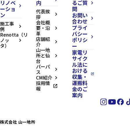
リノベ
内
るご質
arrow_forward_ios
arrow_forward_ios
ーショ
問
代表挨
ン
お問い
arrow_forward_ios
拶
arrow_forward_ios
合わせ
会社概
施工事
プライ
arrow_forward_ios
要・沿
例
arrow_forward_ios
革
バシー
Renotta（リ
arrow_forward_ios
店舗紹
ポリシ
ノッ
arrow_forward_ios
arrow_forward_ios
介
タ）
ー
山一地
家電リ
所と仙
arrow_forward_ios
サイク
台
ル法に
パーパ
おける
arrow_forward_ios
ス
open_in_new
収集・
CM紹介
arrow_forward_ios
運搬料
採用情
open_in_new
報
金のご
案内
株式会社 山一地所