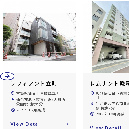
arrow_back
arrow_forward
レフィアント立町
レムナント晩
location_on
宮城県仙台市青葉区立町
location_on
宮城県仙台市青葉
目
directions_walk
仙台市地下鉄東西線/大町西
directions_walk
仙台市地下鉄南北
公園駅 徒歩9分
駅 徒歩7分
build_circle
2023年07月完成
build_circle
2006年10月完成
View Detail
arrow_forward
View Detail