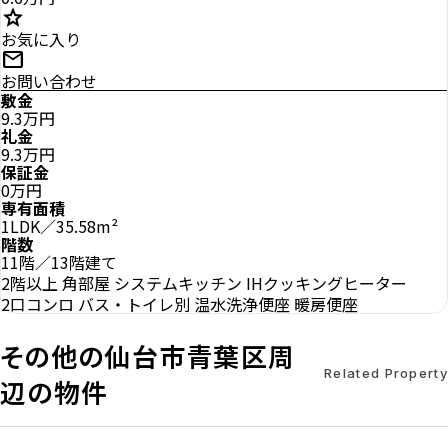
star
お気に入り
mail
お問い合わせ
敷金
9.3万円
礼金
9.3万円
保証金
0万円
専有面積
1LDK／35.58m²
階数
11階／13階建て
2階以上
角部屋
システムキッチン
IHクッキングヒーター
2口コンロ
バス・トイレ別
温水洗浄便座
暖房便座
その他の仙台市青葉区周
Related Property
辺の物件