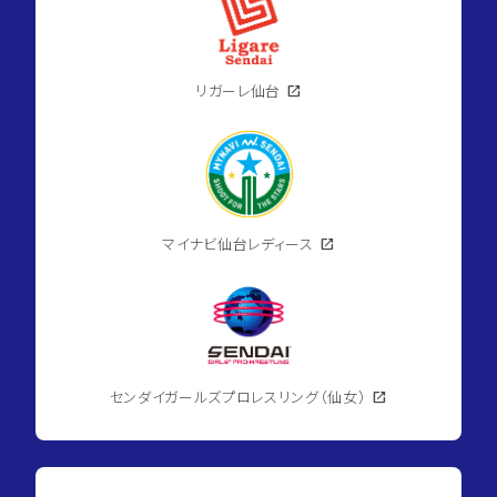
リガーレ仙台
open_in_new
マイナビ仙台レディース
open_in_new
センダイガールズプロレスリング（仙女）
open_in_new