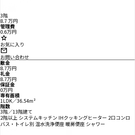
3階
8.7
万円
管理費
0.6万円
star
お気に入り
mail
お問い合わせ
敷金
8.7万円
礼金
8.7万円
保証金
0万円
専有面積
1LDK／36.54m²
階数
3階／13階建て
2階以上
システムキッチン
IHクッキングヒーター
2口コンロ
バス・トイレ別
温水洗浄便座
暖房便座
シャワー