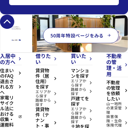
keyboard_arrow_up
50周年特設ページをみる
arrow_forward
入居中
借りた
買いた
不動産
arrow_forward_ios
arrow_forward_ios
arrow_forward_ios
の方へ
い
い
の管
arrow_forward_ios
理・活
住まい
賃貸物
マンショ
用
arrow_forward_ios
のFAQ
件（居
ンを探す
arrow_forward_ios
退去さ
住用）
エリアか
不動産
arrow_forward_ios
ら探す
れる方
を探す
の管理
arrow_forward_ios
路線から
へ
arrow_forward_ios
エリアか
arrow_forward_ios
を依頼
探す
arrow_forward_ios
ら探す
家電リ
戸建てを
したい
路線から
サイク
arrow_forward_ios
探す
山一地所
探す
ル法に
の賃貸管
賃貸物
arrow_forward_ios
エリアか
arrow_forward_ios
理
おける
ら探す
件（テ
損害保
open_in_new
路線から
収集・
ナン
arrow_forward_ios
険・生命
探す
arrow_forward_ios
arrow_forward_ios
運搬料
ト・事
保険代理
土地を探