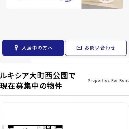
keyboard_arrow_right
貸会議室
ート)
keyboard_arrow_right
CM紹介
open_in_new
月極駐車場
keyboard_arrow_right
space_dashboard
train
採用情報
総戸数
113戸
管理
-
エリアから探す
路線から探す
設備・条件
オートロック、駐車場あり、エレベーター、
keyboard_arrow_right
お気に入り
ゴミ集積所、都市ガス、2沿線利用可、2駅利
用可
物件
keyboard_arrow_right
key_vertical
mail
入居中の方へ
お問い合わせ
検索条件
keyboard_arrow_right
備考
-
閲覧履歴
keyboard_arrow_right
keyboard_arrow_right
マイホームを考え始めたら
ルキシア大町西公園で
keyboard_arrow_right
ご購入の流れ・諸費用
Properties For Rent
現在募集中の物件