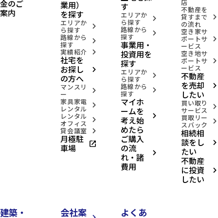
金のご
店
業用）
す
不動産を
案内
を探す
エリアか
貸すまで
arrow_forward_ios
arrow_forward_ios
ら探す
エリアか
の流れ
arrow_forward_ios
路線から
ら探す
空き家サ
arrow_forward_ios
探す
路線から
ポートサ
arrow_forward_ios
arrow_forward_ios
事業用・
探す
ービス
実績紹介
投資用を
arrow_forward_ios
空き地サ
社宅を
ポートサ
arrow_forward_ios
探す
お探し
ービス
arrow_forward_ios
エリアか
不動産
arrow_forward_ios
の方へ
ら探す
を売却
路線から
arrow_forward_ios
マンスリ
arrow_forward_ios
arrow_forward_ios
したい
探す
ー
マイホ
家具家電
買い取り
arrow_forward_ios
arrow_forward_ios
レンタル
ームを
サービス
レンタル
arrow_forward_ios
買取リー
考え始
arrow_forward_ios
arrow_forward_ios
オフィス
スバック
めたら
貸会議室
相続相
arrow_forward_ios
月極駐
ご購入
談をし
open_in_new
arrow_forward_ios
車場
の流
たい
arrow_forward_ios
れ・諸
不動産
費用
に投資
arrow_forward_ios
したい
建築・
会社案
よくあ
arrow_forward_ios