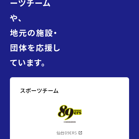
ーツチーム
や、
地元の施設・
団体を応援し
ています。
スポーツチーム
仙台89ERS
open_in_new