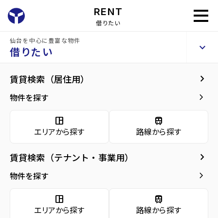
RENT
借りたい
仙台を中心に豊富な物件
ルキシア大町西公園
keyboard_arrow_up
賃貸マンション
借りたい
keyboard_arrow_right
建物概要
keyboard_arrow_right
賃貸検索（居住用）
home
仙台の賃貸お部屋探し
仙台市青葉区の賃貸
大町西公園駅の賃貸
ル
arrow_forward
建物概要
keyboard_arrow_right
物件を探す
ルキシア大町西公園
arrow_forward
現在募集中の物件
space_dashboard
train
エリアから探す
路線から探す
arrow_forward
共用部
種別／構造
賃貸マンション／RC(鉄筋コンクリート)
keyboard_arrow_right
賃貸検索（テナント・事業用）
arrow_forward
地図・周辺環境
アクセス
仙台市地下鉄東西線/大町西公園駅 徒歩2分
keyboard_arrow_right
物件を探す
仙台市営バス バス停『大町西公園駅』から
徒歩4分
space_dashboard
train
東北本線/仙台駅 徒歩22分
エリアから探す
路線から探す