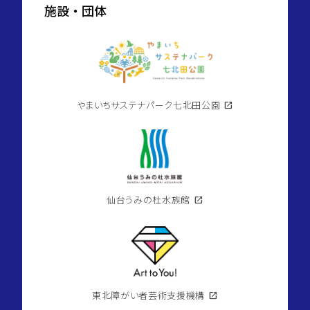
施設・団体
やまいちサステナパーク七北田公園
open_in_new
仙台うみの杜水族館
open_in_new
東北障がい者芸術支援機構
open_in_new