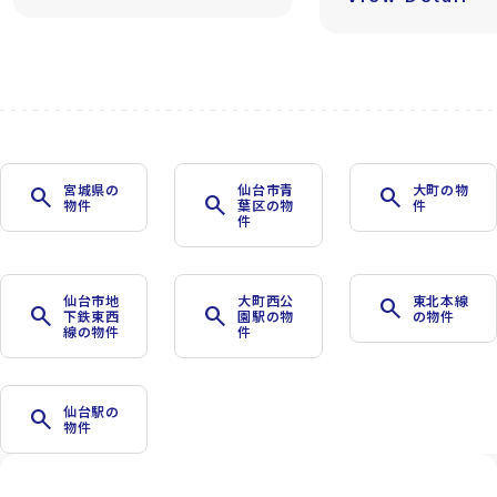
宮城県の
仙台市青
大町の物
search
search
search
物件
葉区の物
件
件
仙台市地
大町西公
東北本線
search
search
search
下鉄東西
園駅の物
の物件
線の物件
件
仙台駅の
search
物件