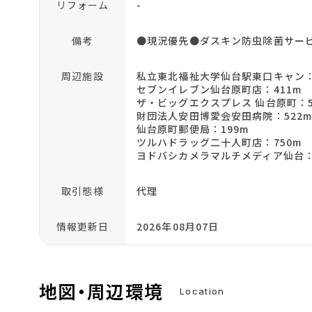
リフォーム
-
備考
●現況優先●ダスキン防虫除菌サービス
周辺施設
私立東北福祉大学仙台駅東口キャン：1
セブンイレブン仙台原町店：411m
ザ・ビッグエクスプレス 仙台原町：5
財団法人安田博愛会安田病院：522
仙台原町郵便局：199m
ツルハドラッグ二十人町店：750m
ヨドバシカメラマルチメディア仙台：2
取引態様
代理
情報更新日
2026年08月07日
地図・周辺環境
Location