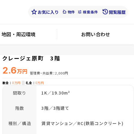
star
history
お気に入り
cottage
tune
閲覧履歴
物件
検索条件
地図・周辺環境
お問い合わせ
クレージェ原町 3階
2.6
万円
管理費・共益費
2,000円
敷金
0万円
礼金
0万円
間取り
1K／19.30m²
階数
3階／3階建て
種別／構造
賃貸マンション／RC(鉄筋コンクリート)