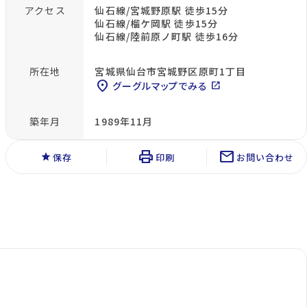
アクセス
仙石線/宮城野原駅 徒歩15分
仙石線/榴ケ岡駅 徒歩15分
仙石線/陸前原ノ町駅 徒歩16分
所在地
宮城県仙台市宮城野区原町1丁目
location_on
グーグルマップでみる
open_in_new
築年月
1989年11月
print
mail
star
保存
印刷
お問い合わせ