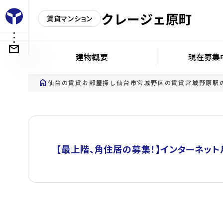
クレージェ原町
賃貸マンション
建物概要
現在募集
home
仙台の賃貸お部屋探し
仙台市宮城野区の賃貸
宮城野原駅
【最上階、角住居の募集！】インターネッ