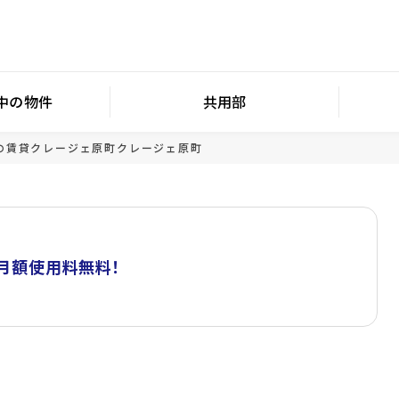
中の物件
共用部
の賃貸
クレージェ原町
クレージェ原町
ト月額使用料無料！