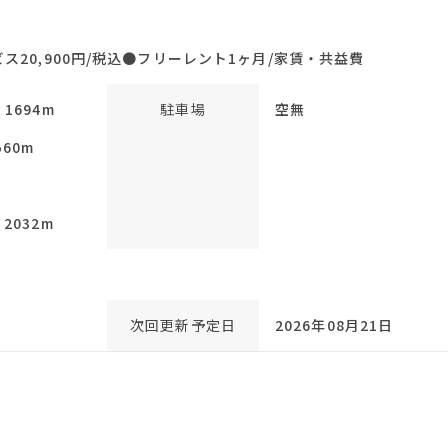
20,900円/税込●フリーレント1ヶ月/家賃・共益費
694m
駐車場
空無
60m
m
032m
次回更新予定日
2026年08月21日