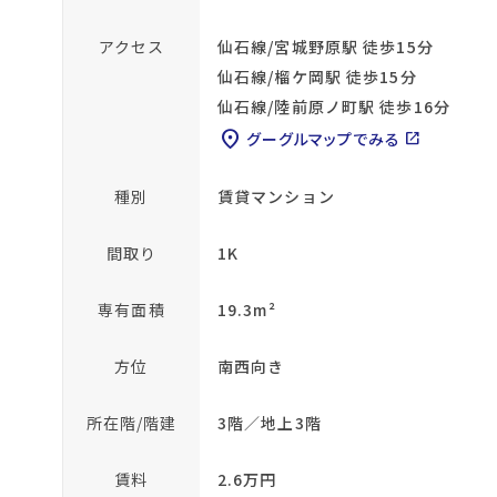
アクセス
仙石線/宮城野原駅 徒歩15分
仙石線/榴ケ岡駅 徒歩15分
仙石線/陸前原ノ町駅 徒歩16分
location_on
グーグルマップでみる
open_in_new
種別
賃貸マンション
間取り
1K
専有面積
19.3m²
方位
南西向き
所在階/階建
3階／地上3階
賃料
2.6万円