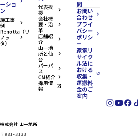
arrow_forward_ios
ーショ
問
代表挨
ン
お問い
arrow_forward_ios
拶
arrow_forward_ios
合わせ
会社概
施工事
プライ
arrow_forward_ios
要・沿
例
arrow_forward_ios
革
バシー
Renotta（リ
arrow_forward_ios
店舗紹
ポリシ
ノッ
arrow_forward_ios
arrow_forward_ios
介
タ）
ー
山一地
家電リ
所と仙
arrow_forward_ios
サイク
台
ル法に
パーパ
おける
arrow_forward_ios
ス
open_in_new
収集・
CM紹介
arrow_forward_ios
運搬料
採用情
open_in_new
報
金のご
案内
株式会社 山一地所
〒981-3133