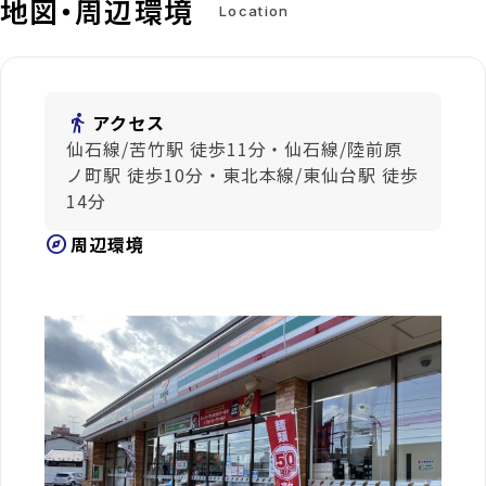
地図・周辺環境
Location
directions_walk
アクセス
仙石線/苦竹駅 徒歩11分・仙石線/陸前原
ノ町駅 徒歩10分・東北本線/東仙台駅 徒歩
14分
explore
周辺環境