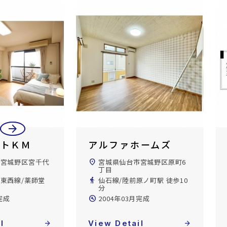
arrow_back
arrow_forward
ァホームズ
コンフォート榴ヶ岡
ステーション
仙台市宮城野区原町6
location_on
宮城県仙台市宮城野区榴岡5
陸前原ノ町駅 徒歩10
丁目
directions_walk
仙石線/榴ケ岡駅 徒歩3分
03月完成
build_circle
2007年03月完成
tail
arrow_forward
View Detail