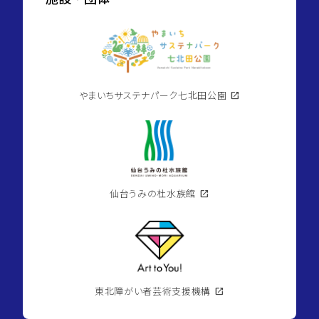
やまいちサステナパーク七北田公園
open_in_new
仙台うみの杜水族館
open_in_new
東北障がい者芸術支援機構
open_in_new