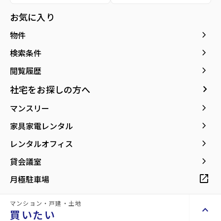
種別／構造
賃貸アパート／木造
お気に入り
アクセス
仙石線/苦竹駅 徒歩11分
keyboard_arrow_right
物件
仙石線/陸前原ノ町駅 徒歩10分
東北本線/東仙台駅 徒歩14分
keyboard_arrow_right
検索条件
keyboard_arrow_right
閲覧履歴
所在地
宮城県仙台市宮城野区平成1丁目
location_on
グーグルマップでみる
open_in_new
keyboard_arrow_right
社宅をお探しの方へ
keyboard_arrow_right
マンスリー
築年月
1986年04月
keyboard_arrow_right
家具家電レンタル
keyboard_arrow_right
レンタルオフィス
keyboard_arrow_right
貸会議室
【2人入居可能の1Kアパート】収納スペー
open_in_new
月極駐車場
ス2か所あります！
マンション・戸建・土地
keyboard_arrow_up
買いたい