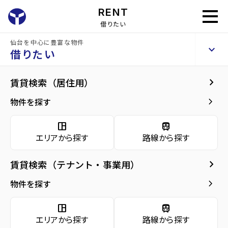
RENT
借りたい
仙台を中心に豊富な物件
ダイワコート
keyboard_arrow_up
賃貸アパート
借りたい
keyboard_arrow_right
現在募集中の物件
keyboard_arrow_right
賃貸検索（居住用）
home
仙台の賃貸お部屋探し
仙台市宮城野区の賃貸
苦竹駅の賃貸
ダイワ
arrow_forward
建物概要
keyboard_arrow_right
物件を探す
ダイワコート 2階
arrow_forward
現在募集中の物件
3.6
space_dashboard
train
万円
管理費・共益費
2,000円
エリアから探す
路線から探す
arrow_forward
共用部
敷金
0万円
礼金
0万円
keyboard_arrow_right
賃貸検索（テナント・事業用）
arrow_forward
地図・周辺環境
keyboard_arrow_right
間取り
1K／31.37m²
物件を探す
arrow_forward
お問い合わせ
space_dashboard
train
階数
2階／2階建て
エリアから探す
路線から探す