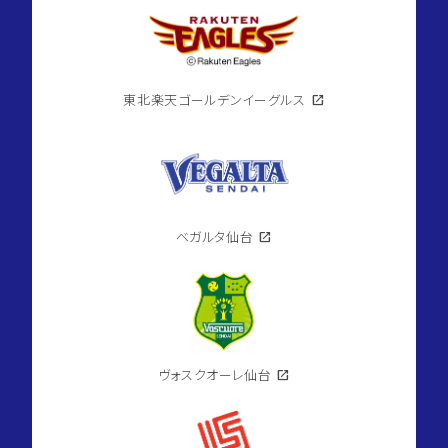
東北楽天ゴールデンイーグルス
open_in_new
ベガルタ仙台
open_in_new
ヴォスクオーレ仙台
open_in_new