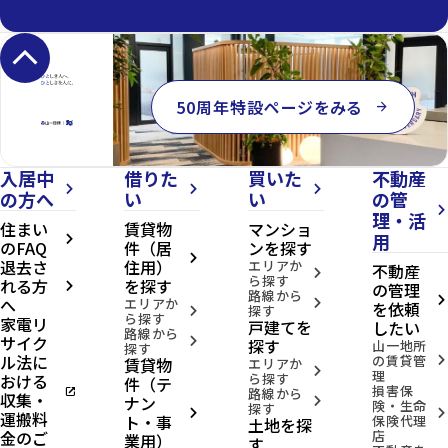
keyboard_arrow_up
50周年特設ページをみる
arrow_forward
入居中
借りた
買いた
不動産
arrow_forward_ios
arrow_forward_ios
arrow_forward_ios
の方へ
い
い
の管
arrow_forward_ios
理・活
住まい
賃貸物
マンショ
用
arrow_forward_ios
のFAQ
件（居
ンを探す
arrow_forward_ios
退去さ
住用）
エリアか
不動産
arrow_forward_ios
ら探す
れる方
を探す
の管理
arrow_forward_ios
路線から
へ
arrow_forward_ios
エリアか
arrow_forward_ios
を依頼
探す
arrow_forward_ios
ら探す
家電リ
戸建てを
したい
路線から
サイク
arrow_forward_ios
探す
山一地所
探す
ル法に
の賃貸管
賃貸物
arrow_forward_ios
エリアか
arrow_forward_ios
理
おける
ら探す
件（テ
損害保
open_in_new
路線から
収集・
ナン
arrow_forward_ios
険・生命
探す
arrow_forward_ios
arrow_forward_ios
運搬料
ト・事
保険代理
土地を探
金のご
店
業用）
す