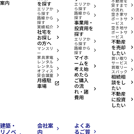
不動産を
案内
を探す
エリアか
貸すまで
arrow_forward_ios
arrow_forward_ios
ら探す
エリアか
の流れ
arrow_forward_ios
路線から
ら探す
空き家サ
arrow_forward_ios
探す
路線から
ポートサ
arrow_forward_ios
arrow_forward_ios
事業用・
探す
ービス
実績紹介
投資用を
arrow_forward_ios
空き地サ
社宅を
ポートサ
arrow_forward_ios
探す
お探し
ービス
arrow_forward_ios
エリアか
不動産
arrow_forward_ios
の方へ
ら探す
を売却
路線から
arrow_forward_ios
マンスリ
arrow_forward_ios
arrow_forward_ios
したい
探す
ー
マイホ
家具家電
買い取り
arrow_forward_ios
arrow_forward_ios
レンタル
ームを
サービス
レンタル
arrow_forward_ios
買取リー
考え始
arrow_forward_ios
arrow_forward_ios
オフィス
スバック
めたら
貸会議室
相続相
arrow_forward_ios
月極駐
ご購入
談をし
open_in_new
arrow_forward_ios
車場
の流
たい
arrow_forward_ios
れ・諸
不動産
費用
に投資
arrow_forward_ios
したい
建築・
会社案
よくあ
arrow_forward_ios
リノベ
内
るご質
arrow_forward_ios