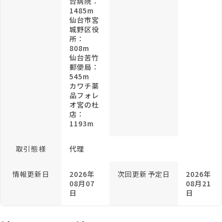
台病院：
1485m
仙台市宮
城野区役
所：
808m
仙台苦竹
郵便局：
545m
カワチ薬
品フォレ
オ宮の杜
店：
1193m
取引態様
代理
情報更新日
2026年
次回更新予定日
2026年
08月07
08月21
日
日