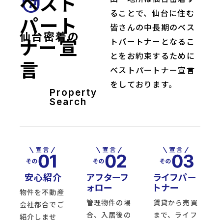
ベスト
front_hand
ることで、仙台に住む
パート
皆さんの中長期のベス
仙台密着の
ナー宣
トパートナーとなるこ
とをお約束するために
言
ベストパートナー宣言
をしております。
Property
Search
安心紹介
アフターフ
ライフパー
ォロー
トナー
物件を不動産
管理物件の場
賃貸から売買
会社都合でご
合、入居後の
まで、ライフ
紹介しませ