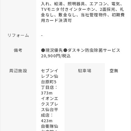
入れ、給湯、照明器具、エアコン、電気、
TVモニタ付きインターホン、2面採光、礼
金なし、敷金なし、当社管理物件、初期費
用カード決済可
リフォーム
-
備考
●現況優先●ダスキン防虫除菌サービス
20,900円/税込
周辺施設
セブンイ
駐車場
空無
レブン仙
台原町5
丁目店：
373m
イオンエ
クスプレ
ス仙台平
成店：
423m
自衛隊仙