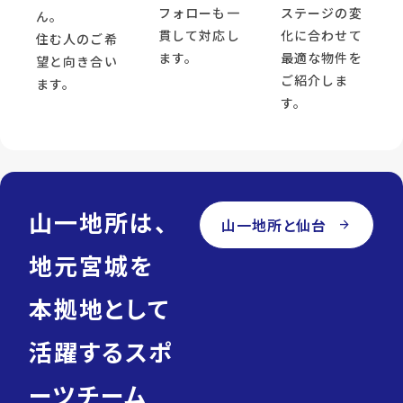
フォローも一
ステージの変
ん。
貫して対応し
化に合わせて
住む人のご希
ます。
最適な物件を
望と向き合い
ご紹介しま
ます。
す。
山一地所は、
山一地所と仙台
arrow_forward
地元宮城を
本拠地として
活躍するスポ
ーツチーム