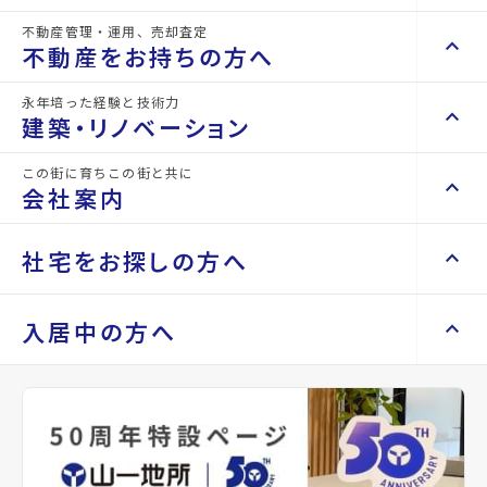
詳細情報
不動産管理・運用、売却査定
details
keyboard_arrow_right
keyboard_arrow_up
不動産を買いたい方へ
不動産をお持ちの方へ
keyboard_arrow_right
マンションを探す
永年培った経験と技術力
物件名
ダイワコート
keyboard_arrow_right
keyboard_arrow_up
不動産をお持ちの方へ
建築・リノベーション
space_dashboard
train
keyboard_arrow_right
不動産の管理を依頼したい
エリアから探す
路線から探す
所在地
宮城県仙台市宮城野区平成1丁目
この街に育ちこの街と共に
keyboard_arrow_right
keyboard_arrow_up
建築・リノベーション
会社案内
山一地所の賃貸管理
keyboard_arrow_right
keyboard_arrow_right
戸建てを探す
アクセス
仙石線/苦竹駅 徒歩11分
損害保険・生命保険代理店
keyboard_arrow_right
keyboard_arrow_right
施工事例
不動産を貸すまでの流れ
keyboard_arrow_right
仙石線/陸前原ノ町駅 徒歩10分
keyboard_arrow_right
keyboard_arrow_up
会社案内
社宅をお探しの方へ
keyboard_arrow_right
Renotta（リノッタ）
space_dashboard
train
空き家サポートサービス
keyboard_arrow_right
東北本線/東仙台駅 徒歩14分
エリアから探す
路線から探す
空き地サポートサービス
keyboard_arrow_right
keyboard_arrow_right
代表挨拶
location_on
グーグルマップでみる
open_in_new
keyboard_arrow_right
keyboard_arrow_up
社宅をお探しの方へ
入居中の方へ
keyboard_arrow_right
不動産を売却したい
keyboard_arrow_right
会社概要・沿革
keyboard_arrow_right
土地を探す
keyboard_arrow_right
マンスリーマンション
種別
賃貸アパ
築年月
1986年
keyboard_arrow_right
買い取りサービス
店舗紹介
keyboard_arrow_right
ート
04月
keyboard_arrow_right
住まいのFAQ
買取リースバック
space_dashboard
train
keyboard_arrow_right
keyboard_arrow_right
家具家電レンタル
keyboard_arrow_right
山一地所と仙台
エリアから探す
路線から探す
keyboard_arrow_right
相続相談をしたい
keyboard_arrow_right
退去される方へ
間取り
1K
間取り内訳
洋室
keyboard_arrow_right
レンタルオフィス
keyboard_arrow_right
パーパス
9.5 帖
keyboard_arrow_right
不動産に投資したい
keyboard_arrow_right
事業用・投資用を探す
※準備中 住まいのしおり（PDF）
K 3 帖