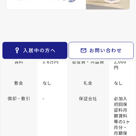
keyboard_arrow_right
貸会議室
keyboard_arrow_right
CM紹介
open_in_new
月極駐車場
keyboard_arrow_right
space_dashboard
train
採用情報
専有面積
31.37m²
エリアから探す
路線から探す
方位
南東向き
構造
木造
keyboard_arrow_right
お気に入り
所在階/階建
2階／地上2階
物件
keyboard_arrow_right
key_vertical
mail
入居中の方へ
お問い合わせ
検索条件
keyboard_arrow_right
閲覧履歴
keyboard_arrow_right
賃料
3.6万円
管理費・共益費
2,000
円
keyboard_arrow_right
マイホームを考え始めたら
敷金
なし
礼金
なし
keyboard_arrow_right
ご購入の流れ・諸費用
償却・敷引
-
保証会社
必加入
初回保
証料月
額賃料
等の1ヶ
月分・
月額保