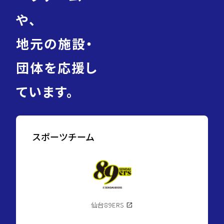
や、
地元の施設・
団体を応援し
ています。
スポーツチーム
仙台89ERS
open_in_new