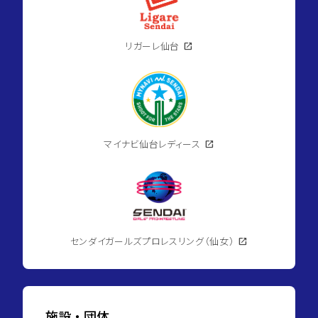
リガーレ仙台
open_in_new
マイナビ仙台レディース
open_in_new
センダイガールズプロレスリング（仙女）
open_in_new
施設・団体