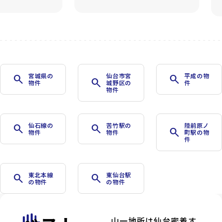
arrow_forward
宮城県の
仙台市宮
平成の物
search
search
search
物件
城野区の
件
物件
仙石線の
苦竹駅の
陸前原ノ
search
search
search
物件
物件
町駅の物
件
東北本線
東仙台駅
search
search
の物件
の物件
山一地所は仙台密着す