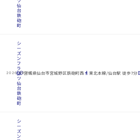
ツ
仙
台
鉄
砲
町
シ
ー
ズ
ン
フ
ラ
cottage
ッ
location_on
directions_walk
space_d
宮城県仙台市宮城野区鉄砲町西
東北本線/仙台駅 徒歩7分
2026.08.07
ツ
仙
台
鉄
砲
町
シ
ー
ズ
ン