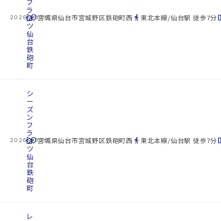
フ
ラ
cottage
ッ
location_on
directions_walk
space_d
宮城県仙台市宮城野区鉄砲町西
東北本線/仙台駅 徒歩7分
2026.08.07
ツ
仙
台
鉄
砲
町
シ
ー
ズ
ン
フ
ラ
cottage
ッ
location_on
directions_walk
space_d
宮城県仙台市宮城野区鉄砲町西
東北本線/仙台駅 徒歩7分
2026.08.07
ツ
仙
台
鉄
砲
町
レ