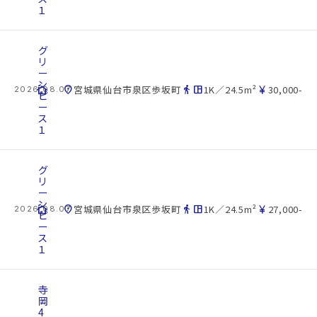
１
グ
リ
ー
ン
cottage
location_on
directions_walk
space_dashboard
currency_yen
宮城県仙台市泉区歩坂町
1K／24.5m²
30,000-
2026.08.07
ピ
ー
ス
１
グ
リ
ー
ン
cottage
location_on
directions_walk
space_dashboard
currency_yen
宮城県仙台市泉区歩坂町
1K／24.5m²
27,000-
2026.08.07
ピ
ー
ス
１
寺
岡
4