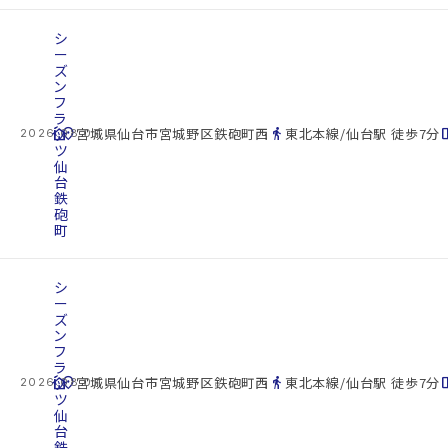
シ
ー
ズ
ン
フ
ラ
cottage
ッ
location_on
directions_walk
space_d
宮城県仙台市宮城野区鉄砲町西
東北本線/仙台駅 徒歩7分
2026.08.07
ツ
仙
台
鉄
砲
町
シ
ー
ズ
ン
フ
ラ
cottage
ッ
location_on
directions_walk
space_d
宮城県仙台市宮城野区鉄砲町西
東北本線/仙台駅 徒歩7分
2026.08.07
ツ
仙
台
鉄