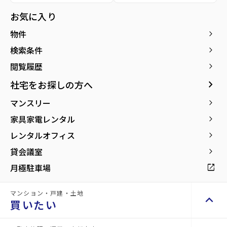
お気に入り
物件
keyboard_arrow_right
検索条件
keyboard_arrow_right
閲覧履歴
keyboard_arrow_right
新築・
keyboard_arrow_right
社宅をお探しの方へ
新築・築浅賃貸物件をも
arrow_forward
っと見る
築浅賃
マンスリー
keyboard_arrow_right
家具家電レンタル
keyboard_arrow_right
貸物件
レンタルオフィス
keyboard_arrow_right
貸会議室
keyboard_arrow_right
new
buildings
月極駐車場
open_in_new
マンション・戸建・土地
keyboard_arrow_up
買いたい