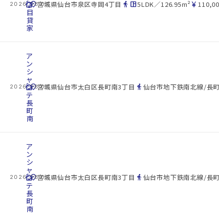
cottage
丁
location_on
directions_walk
space_dashboard
currency_yen
宮城県仙台市泉区寺岡4丁目
5LDK／126.95m²
110,0
2026.08.07
目
貸
家
ア
ン
シ
ャ
cottage
ン
location_on
directions_walk
宮城県仙台市太白区長町南3丁目
仙台市地下鉄南北線/長町
2026.08.07
テ
長
町
南
ア
ン
シ
ャ
cottage
ン
location_on
directions_walk
宮城県仙台市太白区長町南3丁目
仙台市地下鉄南北線/長町
2026.08.07
テ
長
町
南