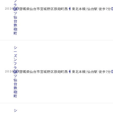
フ
ラ
cottage
ッ
location_on
directions_walk
space_d
宮城県仙台市宮城野区鉄砲町西
東北本線/仙台駅 徒歩7分
2026.08.07
ツ
仙
台
鉄
砲
町
シ
ー
ズ
ン
フ
ラ
cottage
ッ
location_on
directions_walk
space_d
宮城県仙台市宮城野区鉄砲町西
東北本線/仙台駅 徒歩7分
2026.08.07
ツ
仙
台
鉄
砲
町
シ