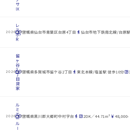
サ
Ⅸ
レ
ス
cottage
location_on
directions_walk
宮城県仙台市青葉区台原4丁目
仙台市地下鉄南北線/台原駅
2026.08.07
ポ・
R
留
ヶ
谷
2
cottage
location_on
directions_walk
space_dashboard
宮城県多賀城市留ケ谷2丁目
東北本線/塩釜駅 徒歩10分
2026.08.07
丁
目
貸
家
ル
ミ
エ
cottage
location_on
directions_walk
space_dashboard
currency_yen
宮城県黒川郡大郷町中村字台
2DK／44.71m²
48,000-
2026.08.07
ー
ル
Ⅰ