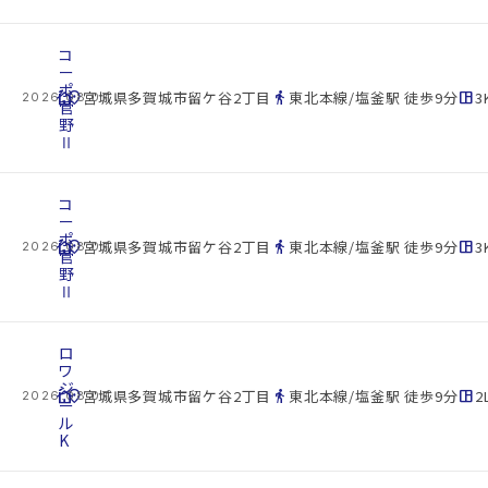
コ
ー
ポ
cottage
location_on
directions_walk
space_dashboard
宮城県多賀城市留ケ谷2丁目
東北本線/塩釜駅 徒歩9分
3
2026.08.07
菅
野
Ⅱ
コ
ー
ポ
cottage
location_on
directions_walk
space_dashboard
宮城県多賀城市留ケ谷2丁目
東北本線/塩釜駅 徒歩9分
3
2026.08.07
菅
野
Ⅱ
ロ
ワ
ジ
cottage
location_on
directions_walk
space_dashboard
宮城県多賀城市留ケ谷2丁目
東北本線/塩釜駅 徒歩9分
2
2026.08.07
ー
ル
K