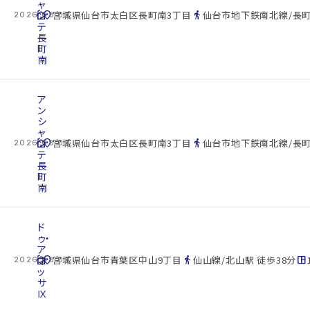
ャ
cottage
ン
location_on
directions_walk
宮城県仙台市太白区長町南3丁目
仙台市地下鉄南北線/長町
2026.08.07
テ
長
町
南
ア
ン
シ
ャ
cottage
ン
location_on
directions_walk
宮城県仙台市太白区長町南3丁目
仙台市地下鉄南北線/長町
2026.08.07
テ
長
町
南
ド
ゥ・
ア
cottage
ネ
location_on
directions_walk
space_dashboard
宮城県仙台市青葉区中山9丁目
仙山線/北山駅 徒歩38分
2026.08.07
ッ
サ
Ⅸ