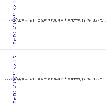
ー
ズ
ン
フ
ラ
cottage
ッ
location_on
directions_walk
space_d
宮城県仙台市宮城野区鉄砲町西
東北本線/仙台駅 徒歩7分
2026.08.07
ツ
仙
台
鉄
砲
町
シ
ー
ズ
ン
フ
ラ
cottage
ッ
location_on
directions_walk
space_d
宮城県仙台市宮城野区鉄砲町西
東北本線/仙台駅 徒歩7分
2026.08.07
ツ
仙
台
鉄
砲
町