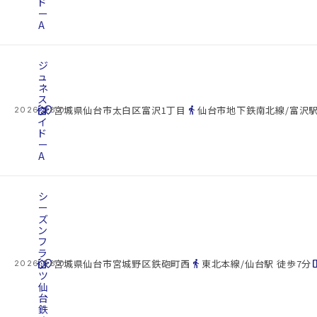
ド
ー
A
ジ
ュ
ネ
ス
cottage
ダ
location_on
directions_walk
宮城県仙台市太白区富沢1丁目
仙台市地下鉄南北線/富沢駅
2026.08.07
イ
ド
ー
A
シ
ー
ズ
ン
フ
ラ
cottage
ッ
location_on
directions_walk
space_d
宮城県仙台市宮城野区鉄砲町西
東北本線/仙台駅 徒歩7分
2026.08.07
ツ
仙
台
鉄