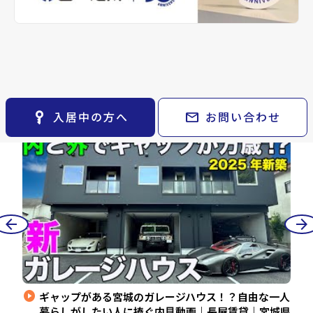
※準備中 住まいのしおり（PDF）
space_dashboard
train
採用情報
keyboard_arrow_right
月極駐車場
open_in_new
ルーム
エリアから探す
路線から探す
山一地所 チャンネ
smart_display
arrow_forward
ル
ツアー
YouTube
お気に入り
keyboard_arrow_right
動画
物件
keyboard_arrow_right
検索条件
keyboard_arrow_right
閲覧履歴
keyboard_arrow_right
key_vertical
mail
入居中の方へ
お問い合わせ
New
N
keyboard_arrow_right
マイホームを考え始めたら
keyboard_arrow_right
ご購入の流れ・諸費用
arrow_back
arrow_forward
play_circle
play_cir
の快
ギャップがある宮城のガレージハウス！？自由な一人
｜
暮らしがしたい人に捧ぐ内見動画｜長屋賃貸｜宮城県