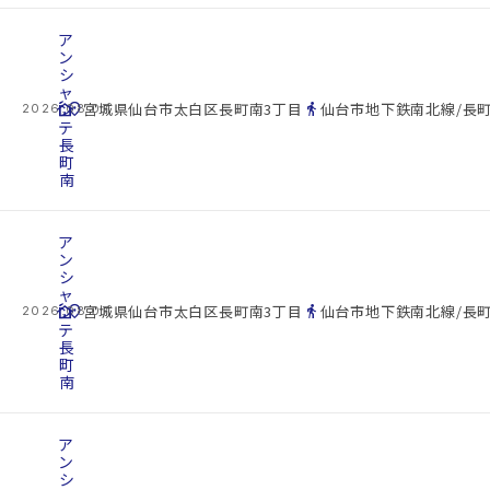
ア
ン
シ
ャ
cottage
ン
location_on
directions_walk
宮城県仙台市太白区長町南3丁目
仙台市地下鉄南北線/長町
2026.08.07
テ
長
町
南
ア
ン
シ
ャ
cottage
ン
location_on
directions_walk
宮城県仙台市太白区長町南3丁目
仙台市地下鉄南北線/長町
2026.08.07
テ
長
町
南
ア
ン
シ