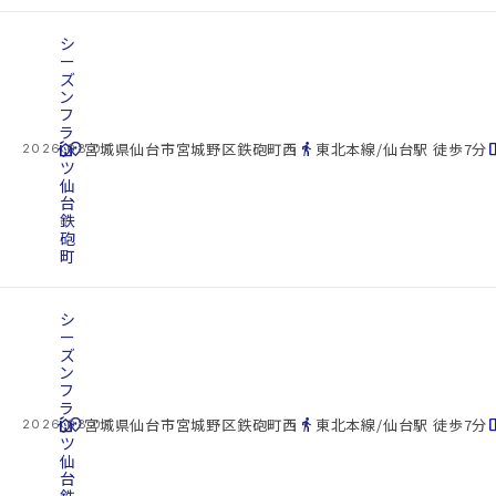
シ
ー
ズ
ン
フ
ラ
cottage
ッ
location_on
directions_walk
space_d
宮城県仙台市宮城野区鉄砲町西
東北本線/仙台駅 徒歩7分
2026.08.07
ツ
仙
台
鉄
砲
町
シ
ー
ズ
ン
フ
ラ
cottage
ッ
location_on
directions_walk
space_d
宮城県仙台市宮城野区鉄砲町西
東北本線/仙台駅 徒歩7分
2026.08.07
ツ
仙
台
鉄