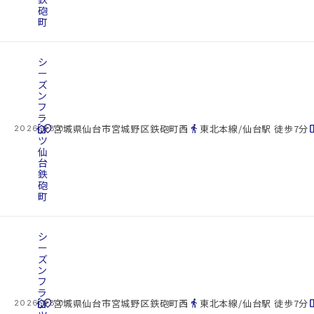
砲
町
シ
ー
ズ
ン
フ
ラ
cottage
ッ
location_on
directions_walk
space_d
宮城県仙台市宮城野区鉄砲町西
東北本線/仙台駅 徒歩7分
2026.08.07
ツ
仙
台
鉄
砲
町
シ
ー
ズ
ン
フ
ラ
cottage
ッ
location_on
directions_walk
space_d
宮城県仙台市宮城野区鉄砲町西
東北本線/仙台駅 徒歩7分
2026.08.07