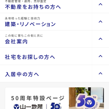
不動産管理・運用、売却査定
keyboard_arrow_up
keyboard_arrow_right
不動産を買いたい方へ
不動産をお持ちの方へ
マンションを探す
keyboard_arrow_right
永年培った経験と技術力
keyboard_arrow_up
keyboard_arrow_right
不動産をお持ちの方へ
建築・リノベーション
サンセールⅡ
space_dashboard
train
エリアから探す
路線から探す
不動産の管理を依頼したい
keyboard_arrow_right
arrow_back
arrow_forward
市若林区表柴田町
location_on
宮城県仙台市泉区泉ケ丘4丁
目
この街に育ちこの街と共に
keyboard_arrow_up
東西線/連坊駅
keyboard_arrow_right
建築・リノベーション
山一地所の賃貸管理
keyboard_arrow_right
会社案内
戸建てを探す
keyboard_arrow_right
directions_walk
宮城交通バス バス停『泉ヶ丘
損害保険・生命保険代理店
keyboard_arrow_right
西』から徒歩2分
完成
施工事例
keyboard_arrow_right
不動産を貸すまでの流れ
build_circle
2026年3月完成
keyboard_arrow_right
space_dashboard
train
Renotta（リノッタ）
空き家サポートサービス
keyboard_arrow_up
keyboard_arrow_right
keyboard_arrow_right
会社案内
keyboard_arrow_right
社宅をお探しの方へ
エリアから探す
路線から探す
l
arrow_forward
空き地サポートサービス
keyboard_arrow_right
View Detail
arrow_forward
代表挨拶
keyboard_arrow_right
不動産を売却したい
keyboard_arrow_right
土地を探す
keyboard_arrow_right
会社概要・沿革
keyboard_arrow_up
keyboard_arrow_right
keyboard_arrow_right
社宅をお探しの方へ
入居中の方へ
おすすめ情報
買い取りサービス
keyboard_arrow_right
店舗紹介
keyboard_arrow_right
space_dashboard
train
マンスリーマンション
keyboard_arrow_right
買取リースバック
keyboard_arrow_right
エリアから探す
路線から探す
山一地所と仙台
keyboard_arrow_right
Recommends
家具家電レンタル
keyboard_arrow_right
keyboard_arrow_right
住まいのFAQ
相続相談をしたい
keyboard_arrow_right
パーパス
keyboard_arrow_right
レンタルオフィス
keyboard_arrow_right
事業用・投資用を探す
keyboard_arrow_right
不動産に投資したい
keyboard_arrow_right
keyboard_arrow_right
退去される方へ
CM紹介
keyboard_arrow_right
貸会議室
keyboard_arrow_right