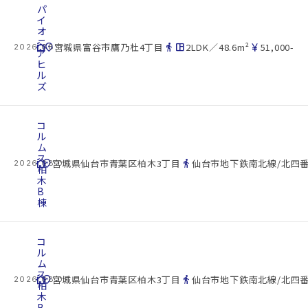
パ
イ
オ
ニ
cottage
location_on
directions_walk
space_dashboard
currency_yen
宮城県富谷市鷹乃杜4丁目
2LDK／48.6m²
51,000-
2026.08.07
ア
ヒ
ル
ズ
コ
ル
ム
ス
cottage
location_on
directions_walk
宮城県仙台市青葉区柏木3丁目
仙台市地下鉄南北線/北四番
2026.08.07
柏
木
B
棟
コ
ル
ム
ス
cottage
location_on
directions_walk
宮城県仙台市青葉区柏木3丁目
仙台市地下鉄南北線/北四番
2026.08.07
柏
木
B