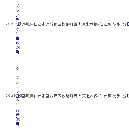
ー
ズ
ン
フ
ラ
cottage
ッ
location_on
directions_walk
space_d
宮城県仙台市宮城野区鉄砲町西
東北本線/仙台駅 徒歩7分
2026.08.07
ツ
仙
台
鉄
砲
町
シ
ー
ズ
ン
フ
ラ
cottage
ッ
location_on
directions_walk
space_d
宮城県仙台市宮城野区鉄砲町西
東北本線/仙台駅 徒歩7分
2026.08.07
ツ
仙
台
鉄
砲
町