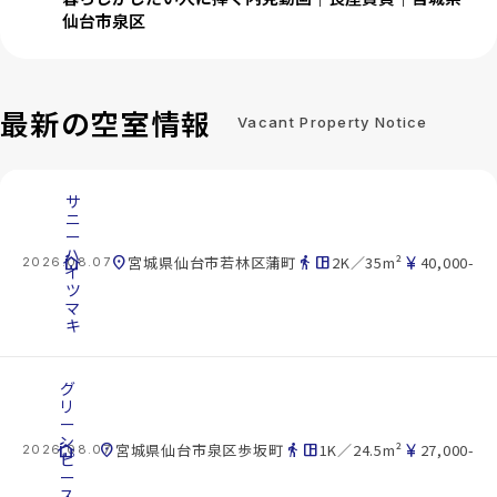
仙台市泉区
最新の空室情報
Vacant Property Notice
サ
ニ
ー
ハ
cottage
location_on
directions_walk
space_dashboard
currency_yen
宮城県仙台市若林区蒲町
2K／35m²
40,000-
2026.08.07
イ
ツ
マ
キ
グ
リ
ー
ン
cottage
location_on
directions_walk
space_dashboard
currency_yen
宮城県仙台市泉区歩坂町
1K／24.5m²
27,000-
2026.08.07
ピ
ー
ス