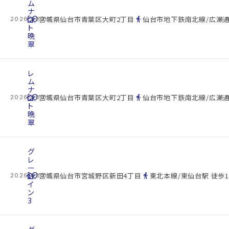
ム
ナ
cottage
ン
location_on
directions_walk
宮城県仙台市青葉区大町2丁目
仙台市地下鉄南北線/広瀬通
2026.08.07
ト
晩
翠
レ
ム
ナ
cottage
ン
location_on
directions_walk
宮城県仙台市青葉区大町2丁目
仙台市地下鉄南北線/広瀬通
2026.08.07
ト
晩
翠
グ
レ
ー
cottage
ト
location_on
directions_walk
宮城県仙台市宮城野区新田4丁目
東北本線/東仙台駅 徒歩1
2026.08.07
イ
ン
3