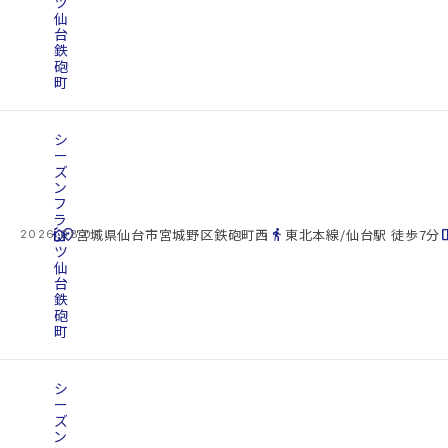
ツ
仙
台
鉄
砲
町
シ
ー
ズ
ン
フ
ラ
cottage
ッ
location_on
directions_walk
space_d
宮城県仙台市宮城野区鉄砲町西
東北本線/仙台駅 徒歩7分
2026.08.07
ツ
仙
台
鉄
砲
町
シ
ー
ズ
ン