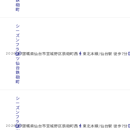
砲
町
シ
ー
ズ
ン
フ
ラ
cottage
ッ
location_on
directions_walk
space_d
宮城県仙台市宮城野区鉄砲町西
東北本線/仙台駅 徒歩7分
2026.08.07
ツ
仙
台
鉄
砲
町
シ
ー
ズ
ン
フ
ラ
cottage
ッ
location_on
directions_walk
space_d
宮城県仙台市宮城野区鉄砲町西
東北本線/仙台駅 徒歩7分
2026.08.07