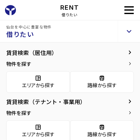
RENT
借りたい
home
借りたい
賃貸物件を探す
仙台を中心に豊富な物件
keyboard_arrow_up
借りたい
keyboard_arrow_right
賃貸検索（居住用）
物件を探す
keyboard_arrow_right
space_dashboard
train
エリアから探す
路線から探す
space_dashboard
train
エリアから探す
路線から探す
keyboard_arrow_right
賃貸検索（テナント・事業用）
種別から探す
物件を探す
keyboard_arrow_right
apartment
domain
source_environment
cottage
space_dashboard
train
アパー
マンシ
テナン
エリアから探す
路線から探す
戸建て
ト
ョン
ト