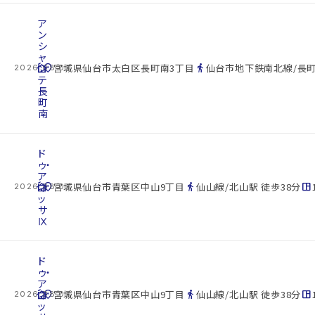
ア
ン
シ
ャ
cottage
ン
location_on
directions_walk
宮城県仙台市太白区長町南3丁目
仙台市地下鉄南北線/長町
2026.08.07
テ
長
町
南
ド
ゥ・
ア
cottage
ネ
location_on
directions_walk
space_dashboard
宮城県仙台市青葉区中山9丁目
仙山線/北山駅 徒歩38分
2026.08.07
ッ
サ
Ⅸ
ド
ゥ・
ア
cottage
ネ
location_on
directions_walk
space_dashboard
宮城県仙台市青葉区中山9丁目
仙山線/北山駅 徒歩38分
2026.08.07
ッ