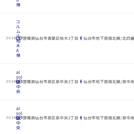
棟
コ
ル
ム
ス
cottage
location_on
directions_walk
宮城県仙台市青葉区柏木3丁目
仙台市地下鉄南北線/北四番
2026.08.07
柏
木
A
棟
al
sol
cottage
泉
location_on
directions_walk
宮城県仙台市泉区泉中央3丁目
仙台市地下鉄南北線/泉中央
2026.08.07
中
央
al
sol
cottage
泉
location_on
directions_walk
宮城県仙台市泉区泉中央3丁目
仙台市地下鉄南北線/泉中央
2026.08.07
中
央