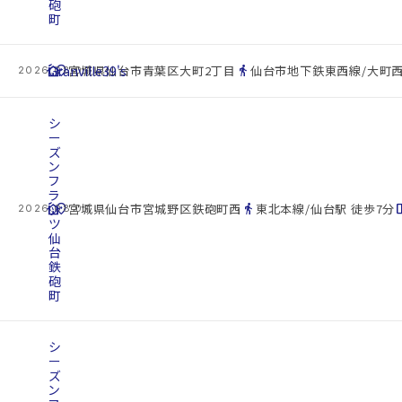
砲
町
cottage
Granville39's
location_on
directions_walk
宮城県仙台市青葉区大町2丁目
仙台市地下鉄東西線/大町西
2026.08.07
シ
ー
ズ
ン
フ
ラ
cottage
ッ
location_on
directions_walk
space_d
宮城県仙台市宮城野区鉄砲町西
東北本線/仙台駅 徒歩7分
2026.08.07
ツ
仙
台
鉄
砲
町
シ
ー
ズ
ン