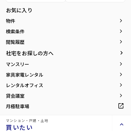
種別／構造
賃貸マンション／RC(鉄筋コンクリート)
お気に入り
アクセス
仙台市地下鉄南北線/泉中央駅 徒歩5分
keyboard_arrow_right
物件
仙台市地下鉄南北線/八乙女駅 徒歩24分
仙台市地下鉄南北線/黒松駅 徒歩40分
keyboard_arrow_right
検索条件
keyboard_arrow_right
閲覧履歴
所在地
宮城県仙台市泉区泉中央2丁目
location_on
グーグルマップでみる
open_in_new
keyboard_arrow_right
社宅をお探しの方へ
keyboard_arrow_right
マンスリー
築年月
1994年10月
keyboard_arrow_right
家具家電レンタル
keyboard_arrow_right
レンタルオフィス
keyboard_arrow_right
貸会議室
【敷地内駐車場にタイムズカーシェアス
open_in_new
月極駐車場
テーションあります！】
マンション・戸建・土地
keyboard_arrow_up
買いたい