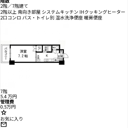
階数
2階／7階建て
2階以上
南向き部屋
システムキッチン
IHクッキングヒーター
2口コンロ
バス・トイレ別
温水洗浄便座
暖房便座
7階
5.4
万円
管理費
0.5万円
star
お気に入り
mail