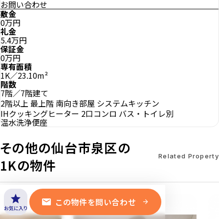
お問い合わせ
敷金
0万円
礼金
5.4万円
保証金
0万円
専有面積
1K／23.10m²
階数
7階／7階建て
2階以上
最上階
南向き部屋
システムキッチン
IHクッキングヒーター
2口コンロ
バス・トイレ別
温水洗浄便座
その他の仙台市泉区の
Related Property
1Kの物件
star
mail
この物件を問い合わせ
arrow_forward
お気に入り