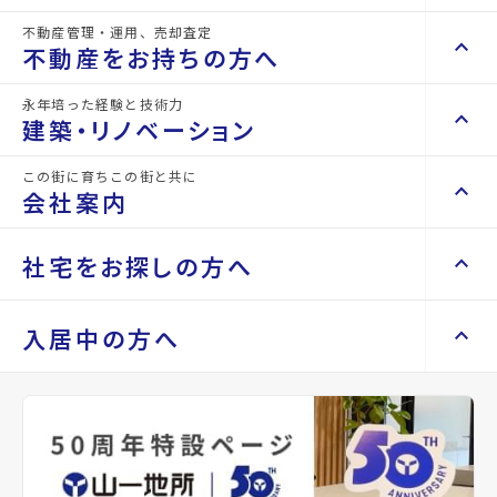
詳細情報
不動産管理・運用、売却査定
details
keyboard_arrow_right
keyboard_arrow_up
不動産を買いたい方へ
不動産をお持ちの方へ
keyboard_arrow_right
マンションを探す
永年培った経験と技術力
物件名
サニーヒルズ泉中央
keyboard_arrow_right
keyboard_arrow_up
不動産をお持ちの方へ
建築・リノベーション
space_dashboard
train
keyboard_arrow_right
不動産の管理を依頼したい
エリアから探す
路線から探す
所在地
宮城県仙台市泉区泉中央2丁目
この街に育ちこの街と共に
keyboard_arrow_right
keyboard_arrow_up
建築・リノベーション
会社案内
山一地所の賃貸管理
keyboard_arrow_right
keyboard_arrow_right
戸建てを探す
アクセス
仙台市地下鉄南北線/泉中央駅 徒歩5分
損害保険・生命保険代理店
keyboard_arrow_right
keyboard_arrow_right
施工事例
不動産を貸すまでの流れ
keyboard_arrow_right
仙台市地下鉄南北線/八乙女駅 徒歩24分
keyboard_arrow_right
keyboard_arrow_up
会社案内
社宅をお探しの方へ
keyboard_arrow_right
Renotta（リノッタ）
space_dashboard
train
空き家サポートサービス
keyboard_arrow_right
仙台市地下鉄南北線/黒松駅 徒歩40分
エリアから探す
路線から探す
空き地サポートサービス
keyboard_arrow_right
keyboard_arrow_right
代表挨拶
location_on
グーグルマップでみる
open_in_new
keyboard_arrow_right
keyboard_arrow_up
社宅をお探しの方へ
入居中の方へ
keyboard_arrow_right
不動産を売却したい
keyboard_arrow_right
会社概要・沿革
keyboard_arrow_right
土地を探す
keyboard_arrow_right
マンスリーマンション
種別
賃貸マン
築年月
1994
keyboard_arrow_right
買い取りサービス
店舗紹介
keyboard_arrow_right
ション
年10月
keyboard_arrow_right
住まいのFAQ
買取リースバック
space_dashboard
train
keyboard_arrow_right
keyboard_arrow_right
家具家電レンタル
keyboard_arrow_right
山一地所と仙台
エリアから探す
路線から探す
keyboard_arrow_right
相続相談をしたい
keyboard_arrow_right
退去される方へ
間取り
1K
間取り内訳
洋室
keyboard_arrow_right
レンタルオフィス
keyboard_arrow_right
パーパス
7.2 帖
keyboard_arrow_right
不動産に投資したい
keyboard_arrow_right
事業用・投資用を探す
※準備中 住まいのしおり（PDF）