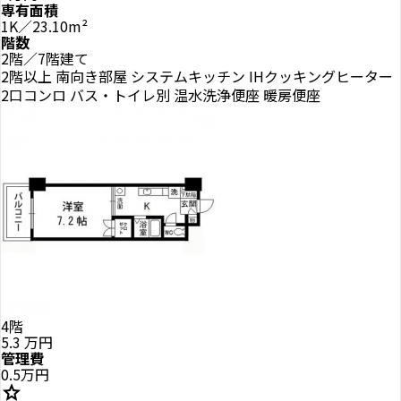
専有面積
1K／23.10m²
階数
2階／7階建て
2階以上
南向き部屋
システムキッチン
IHクッキングヒーター
2口コンロ
バス・トイレ別
温水洗浄便座
暖房便座
4階
5.3
万円
管理費
0.5万円
star