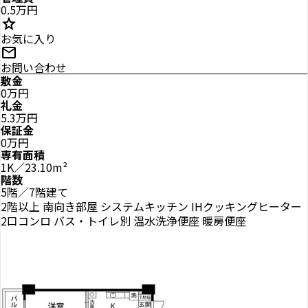
0.5万円
star
お気に入り
mail
お問い合わせ
敷金
0万円
礼金
5.3万円
保証金
0万円
専有面積
1K／23.10m²
階数
5階／7階建て
2階以上
南向き部屋
システムキッチン
IHクッキングヒーター
2口コンロ
バス・トイレ別
温水洗浄便座
暖房便座