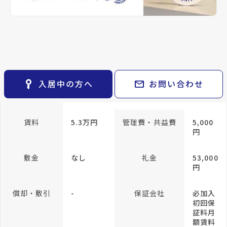
keyboard_arrow_right
貸会議室
keyboard_arrow_right
CM紹介
専有面積
23.1m²
open_in_new
月極駐車場
keyboard_arrow_right
space_dashboard
train
採用情報
エリアから探す
路線から探す
方位
南向き
構造
RC(鉄
筋コン
keyboard_arrow_right
お気に入り
クリー
ト)
物件
keyboard_arrow_right
key_vertical
mail
入居中の方へ
お問い合わせ
検索条件
keyboard_arrow_right
所在階/階建
4階／地上7階
閲覧履歴
keyboard_arrow_right
keyboard_arrow_right
マイホームを考え始めたら
賃料
5.3万円
管理費・共益費
5,000
円
keyboard_arrow_right
ご購入の流れ・諸費用
敷金
なし
礼金
53,000
円
償却・敷引
-
保証会社
必加入
初回保
証料月
額賃料