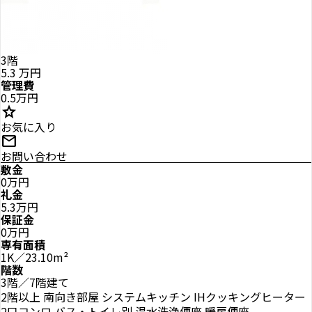
3階
5.3
万円
管理費
0.5万円
star
お気に入り
mail
お問い合わせ
敷金
0万円
礼金
5.3万円
保証金
0万円
専有面積
1K／23.10m²
階数
3階／7階建て
2階以上
南向き部屋
システムキッチン
IHクッキングヒーター
2口コンロ
バス・トイレ別
温水洗浄便座
暖房便座