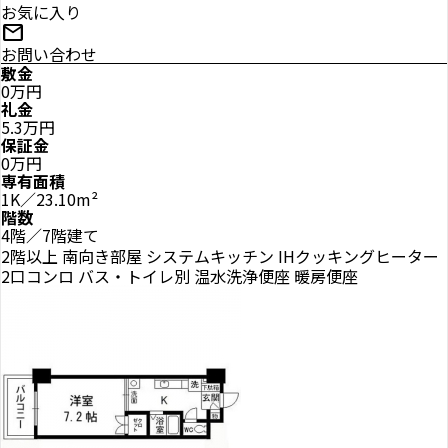
お気に入り
mail
お問い合わせ
敷金
0万円
礼金
5.3万円
保証金
0万円
専有面積
1K／23.10m²
階数
4階／7階建て
2階以上
南向き部屋
システムキッチン
IHクッキングヒーター
2口コンロ
バス・トイレ別
温水洗浄便座
暖房便座