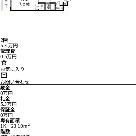
2階
5.3
万円
管理費
0.5万円
star
お気に入り
mail
お問い合わせ
敷金
0万円
礼金
5.3万円
保証金
0万円
専有面積
1K／23.10m²
階数