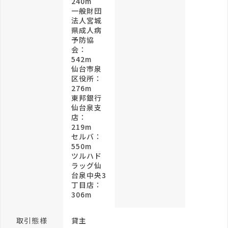
240m
一般財団
法人宮城
県成人病
予防協
会：
542m
仙台市泉
区役所：
276m
東邦銀行
仙台泉支
店：
219m
セルバ：
550m
ツルハド
ラッグ仙
台泉中央3
丁目店：
306m
取引態様
貸主