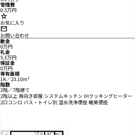
管理費
0.5万円
star
お気に入り
mail
お問い合わせ
敷金
0万円
礼金
5.3万円
保証金
0万円
専有面積
1K／23.10m²
階数
3階／7階建て
2階以上
南向き部屋
システムキッチン
IHクッキングヒーター
2口コンロ
バス・トイレ別
温水洗浄便座
暖房便座