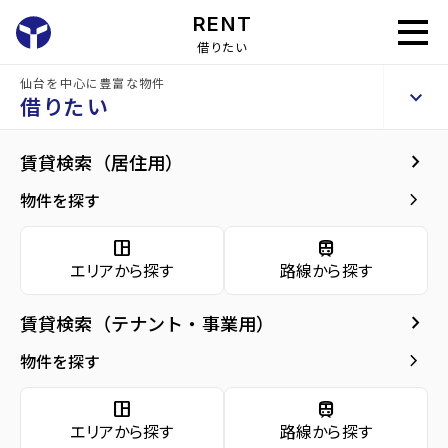
RENT
借りたい
仙台を中心に豊富な物件
サニーヒルズ泉中央
keyboard_arrow_up
賃貸マンション
借りたい
keyboard_arrow_right
現在募集中の物件
keyboard_arrow_right
賃貸検索（居住用）
home
仙台の賃貸お部屋探し
仙台市泉区の賃貸
泉中央駅の賃貸
サニーヒ
arrow_forward
建物概要
keyboard_arrow_right
物件を探す
サニーヒルズ泉中央 4階
arrow_forward
現在募集中の物件
5.3
space_dashboard
train
万円
管理費・共益費
5,000円
エリアから探す
路線から探す
arrow_forward
共用部
敷金
0万円
礼金
5.3万円
keyboard_arrow_right
賃貸検索（テナント・事業用）
arrow_forward
地図・周辺環境
keyboard_arrow_right
間取り
1K／23.10m²
物件を探す
arrow_forward
お問い合わせ
space_dashboard
train
階数
4階／7階建て
エリアから探す
路線から探す