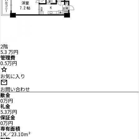
2階
5.3
万円
管理費
0.5万円
star
お気に入り
mail
お問い合わせ
敷金
0万円
礼金
5.3万円
保証金
0万円
専有面積
1K／23.10m²