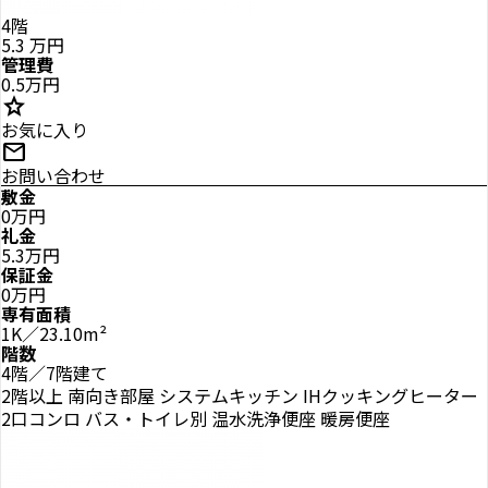
4階
5.3
万円
管理費
0.5万円
star
お気に入り
mail
お問い合わせ
敷金
0万円
礼金
5.3万円
保証金
0万円
専有面積
1K／23.10m²
階数
4階／7階建て
2階以上
南向き部屋
システムキッチン
IHクッキングヒーター
2口コンロ
バス・トイレ別
温水洗浄便座
暖房便座