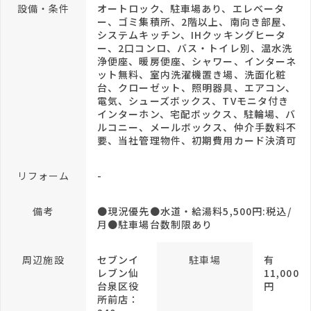
設備・条件
オートロック、駐車場あり、エレベータ
ー、ゴミ集積所、2階以上、南向き部屋、
システムキッチン、IHクッキングヒータ
ー、2口コンロ、バス・トイレ別、温水洗
浄便座、暖房便座、シャワー、インターネ
ット無料、室内洗濯機置き場、洗面化粧
台、クローゼット、照明器具、エアコン、
電気、シューズボックス、TVモニタ付き
インターホン、宅配ボックス、駐輪場、バ
ルコニー、メールボックス、仲介手数料不
要、当社管理物件、初期費用カード決済可
リフォーム
-
備考
●現況優先●水道・給湯料5,500円:税込/
月●駐車場台数制限あり
周辺施設
セブンイ
駐車場
有
レブン仙
11,000
台泉区役
円
所前店：