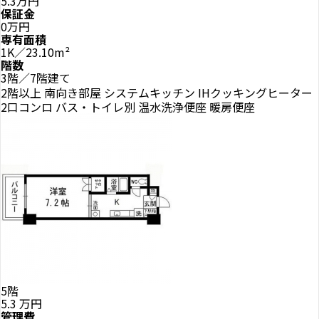
5.3万円
保証金
0万円
専有面積
1K／23.10m²
階数
3階／7階建て
2階以上
南向き部屋
システムキッチン
IHクッキングヒーター
2口コンロ
バス・トイレ別
温水洗浄便座
暖房便座
5階
5.3
万円
管理費