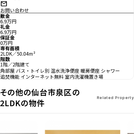
mail
お問い合わせ
敷金
6.9万円
礼金
6.9万円
保証金
0万円
専有面積
2LDK／50.04m²
階数
1階／2階建て
角部屋
バス・トイレ別
温水洗浄便座
暖房便座
シャワー
追焚機能
インターネット無料
室内洗濯機置き場
その他の仙台市泉区の
Related Property
2LDKの物件