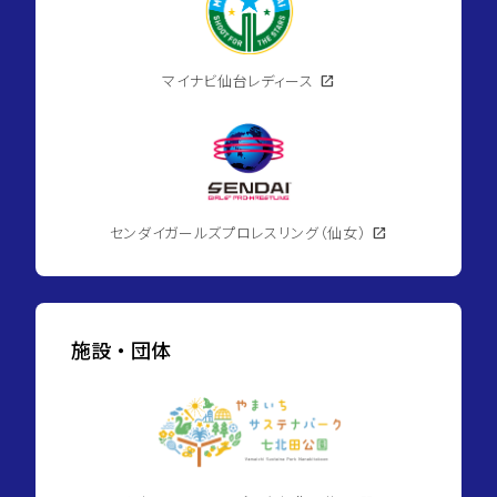
マイナビ仙台レディース
open_in_new
センダイガールズプロレスリング（仙女）
open_in_new
施設・団体