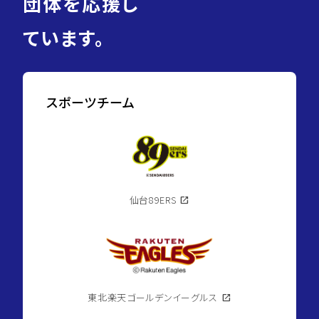
団体を応援し
ています。
スポーツチーム
仙台89ERS
open_in_new
東北楽天ゴールデンイーグルス
open_in_new