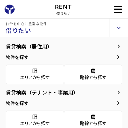
RENT
借りたい
仙台を中心に豊富な物件
ディオールテラシマ
keyboard_arrow_up
賃貸アパート
借りたい
keyboard_arrow_right
現在募集中の物件
keyboard_arrow_right
賃貸検索（居住用）
home
仙台の賃貸お部屋探し
仙台市泉区の賃貸
泉中央駅の賃貸
ディオー
arrow_forward
建物概要
keyboard_arrow_right
物件を探す
ディオールテラシマ 2階
arrow_forward
現在募集中の物件
6.8
space_dashboard
train
万円
管理費・共益費
2,500円
エリアから探す
路線から探す
arrow_forward
共用部
敷金
6.8万円
礼金
6.8万円
keyboard_arrow_right
賃貸検索（テナント・事業用）
arrow_forward
地図・周辺環境
keyboard_arrow_right
間取り
2LDK／50.04m²
物件を探す
arrow_forward
お問い合わせ
space_dashboard
train
階数
2階／2階建て
エリアから探す
路線から探す