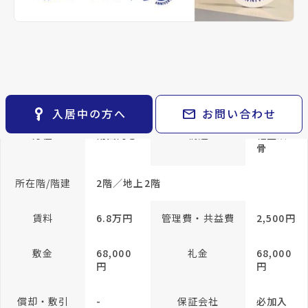
keyboard_arrow_right
貸会議室
keyboard_arrow_right
CM紹介
帖
open_in_new
月極駐車場
和室 6
keyboard_arrow_right
space_dashboard
train
採用情報
帖
エリアから探す
路線から探す
LDK 10
帖
keyboard_arrow_right
お気に入り
専有面積
50.04m²
物件
keyboard_arrow_right
key_vertical
mail
入居中の方へ
お問い合わせ
検索条件
keyboard_arrow_right
方位
南西向き
構造
軽量鉄
閲覧履歴
keyboard_arrow_right
骨
keyboard_arrow_right
マイホームを考え始めたら
所在階/階建
2階／地上2階
keyboard_arrow_right
ご購入の流れ・諸費用
賃料
6.8万円
管理費・共益費
2,500円
敷金
68,000
礼金
68,000
円
円
償却・敷引
-
保証会社
必加入