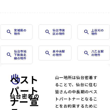
宮城県の
仙台市泉
上谷刈の
search
search
search
物件
区の物件
物件
仙台市地
泉中央駅
八乙女駅
search
search
search
下鉄南北
の物件
の物件
線の物件
ベスト
front_hand
山一地所は仙台密着す
ることで、仙台に住む
パート
皆さんの中長期のベス
仙台密着の
ナー宣
トパートナーとなるこ
とをお約束するために