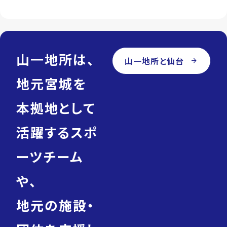
山一地所は、
山一地所と仙台
arrow_forward
地元宮城を
本拠地として
活躍するスポ
ーツチーム
や、
地元の施設・