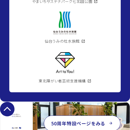
やまいちサステナパーク七北田公園
open_in_new
仙台うみの杜水族館
open_in_new
東北障がい者芸術支援機構
open_in_new
keyboard_arrow_up
50周年特設ページをみる
arrow_forward