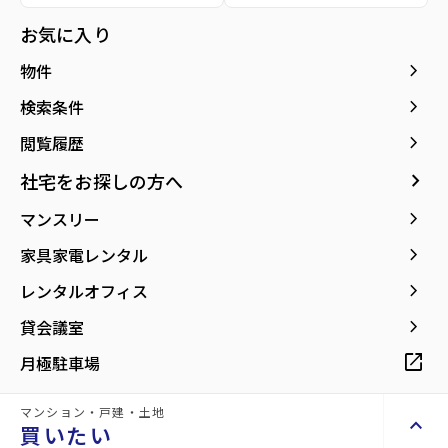
種別／構造
賃貸アパート／軽量鉄骨
お気に入り
アクセス
仙台市地下鉄南北線/泉中央駅 徒歩20分
keyboard_arrow_right
物件
仙台市地下鉄南北線/八乙女駅 徒歩21分
宮城交通バス バス停『上谷刈三丁目北』か
keyboard_arrow_right
検索条件
ら徒歩5分
keyboard_arrow_right
閲覧履歴
所在地
宮城県仙台市泉区上谷刈3丁目
keyboard_arrow_right
社宅をお探しの方へ
location_on
グーグルマップでみる
open_in_new
keyboard_arrow_right
マンスリー
築年月
2000年12月
keyboard_arrow_right
家具家電レンタル
keyboard_arrow_right
レンタルオフィス
keyboard_arrow_right
貸会議室
open_in_new
月極駐車場
インターネット月額無料！全戸角部屋＆
二面採光で日当たり良好！
マンション・戸建・土地
keyboard_arrow_up
買いたい