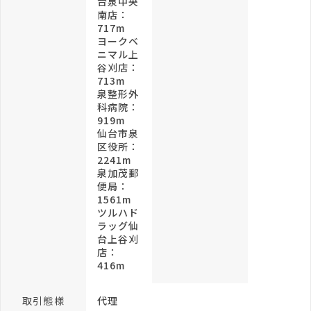
台泉中央
南店：
717m
ヨークベ
ニマル上
谷刈店：
713m
泉整形外
科病院：
919m
仙台市泉
区役所：
2241m
泉加茂郵
便局：
1561m
ツルハド
ラッグ仙
台上谷刈
店：
416m
取引態様
代理