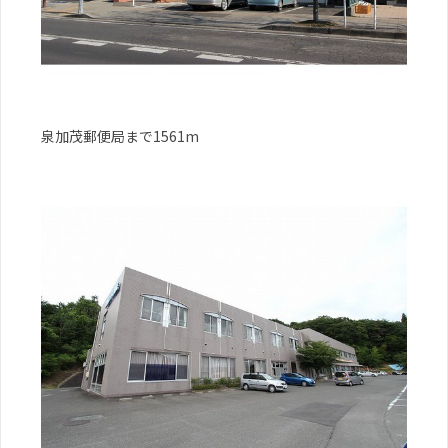
泉加茂郵便局まで1561m