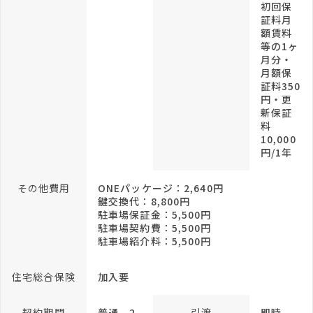
初回保
証料月
額賃料
等の1ヶ
月分・
月額保
証料350
円・更
新保証
料
10,000
円/1年
その他費用
ONEパッケージ：2,640円
鍵交換代：8,800円
駐車場保証金：5,500円
駐車場契約費：5,500円
駐車場紹介料：5,500円
住宅総合保険
加入要
契約期間
普通 2
引渡
即時