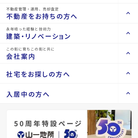
不動産管理・運用、売却査定
keyboard_arrow_right
keyboard_arrow_up
不動産を買いたい方へ
詳細情報
不動産をお持ちの方へ
details
keyboard_arrow_right
マンションを探す
永年培った経験と技術力
keyboard_arrow_right
keyboard_arrow_up
不動産をお持ちの方へ
建築・リノベーション
物件名
ディオールテラシマ
space_dashboard
train
keyboard_arrow_right
不動産の管理を依頼したい
エリアから探す
路線から探す
この街に育ちこの街と共に
keyboard_arrow_right
keyboard_arrow_up
建築・リノベーション
所在地
宮城県仙台市泉区上谷刈3丁目
会社案内
山一地所の賃貸管理
keyboard_arrow_right
keyboard_arrow_right
戸建てを探す
損害保険・生命保険代理店
keyboard_arrow_right
keyboard_arrow_right
施工事例
アクセス
仙台市地下鉄南北線/泉中央駅 徒歩20分
不動産を貸すまでの流れ
keyboard_arrow_right
keyboard_arrow_right
keyboard_arrow_up
会社案内
社宅をお探しの方へ
keyboard_arrow_right
Renotta（リノッタ）
space_dashboard
train
空き家サポートサービス
仙台市地下鉄南北線/八乙女駅 徒歩21分
keyboard_arrow_right
エリアから探す
路線から探す
空き地サポートサービス
keyboard_arrow_right
keyboard_arrow_right
代表挨拶
宮城交通バス バス停『上谷刈三丁目北』
から徒歩5分
keyboard_arrow_right
keyboard_arrow_up
社宅をお探しの方へ
入居中の方へ
keyboard_arrow_right
不動産を売却したい
keyboard_arrow_right
会社概要・沿革
keyboard_arrow_right
土地を探す
location_on
グーグルマップでみる
open_in_new
keyboard_arrow_right
マンスリーマンション
keyboard_arrow_right
買い取りサービス
店舗紹介
keyboard_arrow_right
keyboard_arrow_right
住まいのFAQ
買取リースバック
space_dashboard
train
keyboard_arrow_right
keyboard_arrow_right
家具家電レンタル
種別
賃貸アパ
築年月
2000年
keyboard_arrow_right
山一地所と仙台
エリアから探す
路線から探す
ート
12月
keyboard_arrow_right
相続相談をしたい
keyboard_arrow_right
退去される方へ
keyboard_arrow_right
レンタルオフィス
keyboard_arrow_right
パーパス
keyboard_arrow_right
不動産に投資したい
keyboard_arrow_right
事業用・投資用を探す
※準備中 住まいのしおり（PDF）
間取り
2LDK
間取り内訳
洋室 5.5