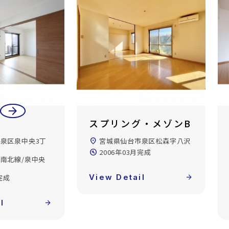
arrow_back
arrow_forward
・メゾンB
ノースビルディング
市泉区松森字八沢
location_on
宮城県仙台市泉区泉中央1丁
目
完成
directions_walk
仙台市地下鉄南北線/泉中央
駅 徒歩6分
l
arrow_forward
build_circle
1997年10月完成
View Detail
arrow_forward