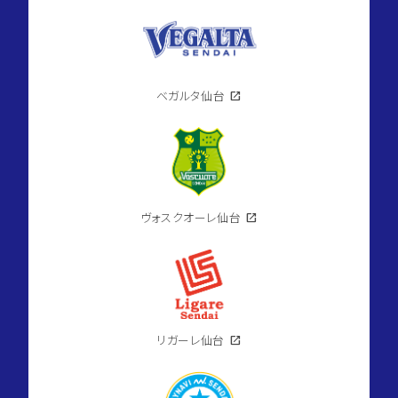
ベガルタ仙台
open_in_new
ヴォスクオーレ仙台
open_in_new
リガーレ仙台
open_in_new