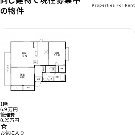
Properties For Rent
の物件
1階
6.9
万円
管理費
0.25万円
star
お気に入り