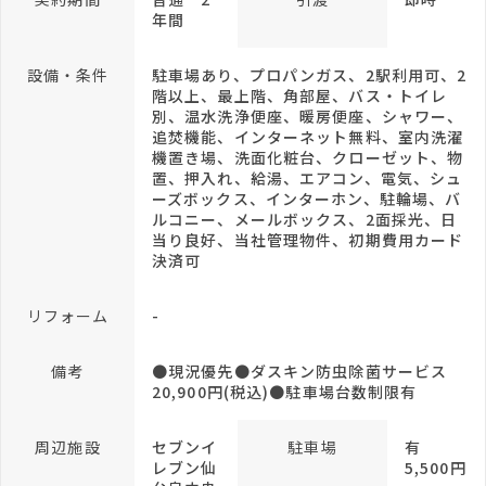
年間
設備・条件
駐車場あり、プロパンガス、2駅利用可、2
階以上、最上階、角部屋、バス・トイレ
別、温水洗浄便座、暖房便座、シャワー、
追焚機能、インターネット無料、室内洗濯
機置き場、洗面化粧台、クローゼット、物
置、押入れ、給湯、エアコン、電気、シュ
ーズボックス、インターホン、駐輪場、バ
ルコニー、メールボックス、2面採光、日
当り良好、当社管理物件、初期費用カード
決済可
リフォーム
-
備考
●現況優先●ダスキン防虫除菌サービス
20,900円(税込)●駐車場台数制限有
周辺施設
セブンイ
駐車場
有
レブン仙
5,500円