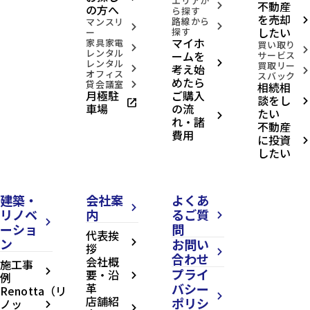
エリアか
不動産
arrow_forward_ios
の方へ
ら探す
を売却
路線から
arrow_forward_ios
マンスリ
arrow_forward_ios
arrow_forward_ios
したい
探す
ー
マイホ
家具家電
買い取り
arrow_forward_ios
arrow_forward_ios
レンタル
ームを
サービス
レンタル
arrow_forward_ios
買取リー
考え始
arrow_forward_ios
arrow_forward_ios
オフィス
スバック
めたら
貸会議室
相続相
arrow_forward_ios
月極駐
ご購入
談をし
open_in_new
arrow_forward_ios
車場
の流
たい
arrow_forward_ios
れ・諸
不動産
費用
に投資
arrow_forward_ios
したい
建築・
会社案
よくあ
arrow_forward_ios
リノベ
内
るご質
arrow_forward_ios
arrow_forward_ios
ーショ
問
代表挨
ン
お問い
arrow_forward_ios
拶
arrow_forward_ios
合わせ
会社概
施工事
プライ
arrow_forward_ios
要・沿
例
arrow_forward_ios
革
バシー
Renotta（リ
arrow_forward_ios
店舗紹
ポリシ
ノッ
arrow_forward_ios
arrow_forward_ios