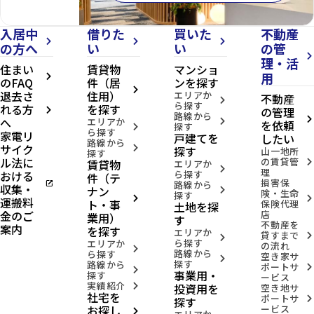
入居中
借りた
買いた
不動産
arrow_forward_ios
arrow_forward_ios
arrow_forward_ios
の方へ
い
い
の管
arrow_forward_ios
理・活
住まい
賃貸物
マンショ
用
arrow_forward_ios
のFAQ
件（居
ンを探す
arrow_forward_ios
退去さ
住用）
エリアか
不動産
arrow_forward_ios
ら探す
れる方
を探す
の管理
arrow_forward_ios
路線から
へ
arrow_forward_ios
エリアか
arrow_forward_ios
を依頼
探す
arrow_forward_ios
ら探す
家電リ
戸建てを
したい
路線から
サイク
arrow_forward_ios
探す
山一地所
探す
ル法に
の賃貸管
賃貸物
arrow_forward_ios
エリアか
arrow_forward_ios
理
おける
ら探す
件（テ
損害保
open_in_new
路線から
収集・
ナン
arrow_forward_ios
険・生命
探す
arrow_forward_ios
arrow_forward_ios
運搬料
ト・事
保険代理
土地を探
金のご
店
業用）
す
不動産を
案内
を探す
エリアか
貸すまで
arrow_forward_ios
arrow_forward_ios
ら探す
エリアか
の流れ
arrow_forward_ios
路線から
ら探す
空き家サ
arrow_forward_ios
探す
路線から
ポートサ
arrow_forward_ios
arrow_forward_ios
事業用・
探す
ービス
実績紹介
投資用を
arrow_forward_ios
空き地サ
社宅を
ポートサ
arrow_forward_ios
探す
お探し
ービス
arrow_forward_ios