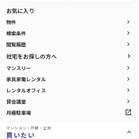
お気に入り
keyboard_arrow_right
物件
keyboard_arrow_right
検索条件
2階
3.6
万円
keyboard_arrow_right
閲覧履歴
管理費
0.2万円
keyboard_arrow_right
社宅をお探しの方へ
star
お気に入り
keyboard_arrow_right
マンスリー
mail
お問い合わせ
keyboard_arrow_right
家具家電レンタル
敷金
keyboard_arrow_right
0万円
レンタルオフィス
礼金
keyboard_arrow_right
0万円
貸会議室
保証金
open_in_new
0万円
月極駐車場
専有面積
1K／31.37m²
マンション・戸建・土地
階数
keyboard_arrow_up
買いたい
2階／2階建て