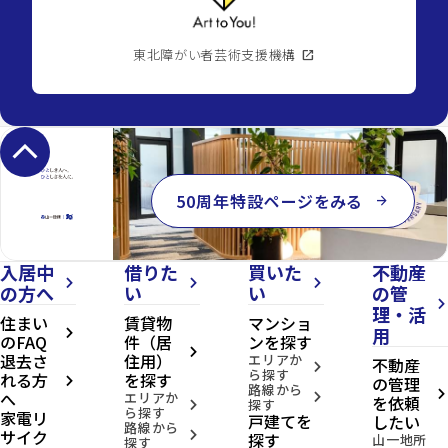
東北障がい者芸術支援機構
open_in_new
keyboard_arrow_up
50周年特設ページをみる
arrow_forward
入居中
借りた
買いた
不動産
arrow_forward_ios
arrow_forward_ios
arrow_forward_ios
の方へ
い
い
の管
arrow_forward_ios
理・活
住まい
賃貸物
マンショ
用
arrow_forward_ios
のFAQ
件（居
ンを探す
arrow_forward_ios
退去さ
住用）
エリアか
不動産
arrow_forward_ios
ら探す
れる方
を探す
の管理
arrow_forward_ios
路線から
へ
arrow_forward_ios
エリアか
arrow_forward_ios
を依頼
探す
arrow_forward_ios
ら探す
家電リ
戸建てを
したい
路線から
サイク
arrow_forward_ios
探す
山一地所
探す