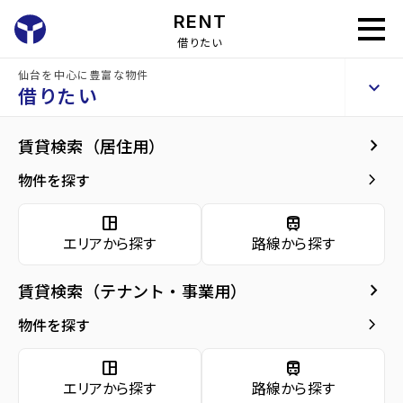
RENT
借りたい
仙台を中心に豊富な物件
ダイワコート
keyboard_arrow_up
賃貸アパート
借りたい
keyboard_arrow_right
現在募集中の物件
keyboard_arrow_right
賃貸検索（居住用）
home
仙台の賃貸お部屋探し
仙台市宮城野区の賃貸
苦竹駅の賃貸
ダイワ
arrow_forward
建物概要
keyboard_arrow_right
物件を探す
同じ建物で現在募集中
arrow_forward
現在募集中の物件
Properties For Rent
の物件
space_dashboard
train
エリアから探す
路線から探す
arrow_forward
共用部
keyboard_arrow_right
賃貸検索（テナント・事業用）
arrow_forward
地図・周辺環境
keyboard_arrow_right
物件を探す
space_dashboard
train
エリアから探す
路線から探す