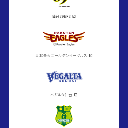
仙台89ERS
open_in_new
東北楽天ゴールデンイーグルス
open_in_new
ベガルタ仙台
open_in_new