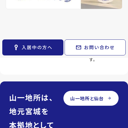
keyboard_arrow_right
貸会議室
安心紹介
アフターフ
ライフパー
keyboard_arrow_right
CM紹介
ォロー
トナー
open_in_new
月極駐車場
物件を不動産
keyboard_arrow_right
space_dashboard
train
採用情報
管理物件の場
賃貸から売買
会社都合でご
エリアから探す
路線から探す
合、入居後の
まで、ライフ
紹介しませ
フォローも一
ステージの変
ん。
keyboard_arrow_right
お気に入り
貫して対応し
化に合わせて
住む人のご希
物件
keyboard_arrow_right
ます。
最適な物件を
望と向き合い
key_vertical
mail
入居中の方へ
お問い合わせ
検索条件
keyboard_arrow_right
ご紹介しま
ます。
閲覧履歴
keyboard_arrow_right
す。
keyboard_arrow_right
マイホームを考え始めたら
keyboard_arrow_right
ご購入の流れ・諸費用
山一地所は、
山一地所と仙台
arrow_forward
地元宮城を
本拠地として