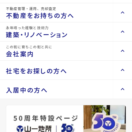
2階以上
最上階
角部屋
バス・トイレ別
温水洗浄便座
暖房便座
シャワー
室内洗濯機置き場
不動産管理・運用、売却査定
keyboard_arrow_right
keyboard_arrow_up
不動産を買いたい方へ
不動産をお持ちの方へ
keyboard_arrow_right
マンションを探す
ベスト
front_hand
山一地所は仙台密着す
永年培った経験と技術力
keyboard_arrow_right
keyboard_arrow_up
不動産をお持ちの方へ
建築・リノベーション
ることで、仙台に住む
space_dashboard
train
パート
keyboard_arrow_right
不動産の管理を依頼したい
皆さんの中長期のベス
エリアから探す
路線から探す
この街に育ちこの街と共に
仙台密着の
keyboard_arrow_right
keyboard_arrow_up
建築・リノベーション
ナー宣
トパートナーとなるこ
会社案内
山一地所の賃貸管理
keyboard_arrow_right
keyboard_arrow_right
戸建てを探す
損害保険・生命保険代理店
とをお約束するために
keyboard_arrow_right
keyboard_arrow_right
施工事例
言
不動産を貸すまでの流れ
keyboard_arrow_right
keyboard_arrow_right
keyboard_arrow_up
ベストパートナー宣言
会社案内
社宅をお探しの方へ
keyboard_arrow_right
Renotta（リノッタ）
space_dashboard
train
空き家サポートサービス
keyboard_arrow_right
をしております。
エリアから探す
路線から探す
空き地サポートサービス
keyboard_arrow_right
keyboard_arrow_right
代表挨拶
Property
keyboard_arrow_right
keyboard_arrow_up
社宅をお探しの方へ
入居中の方へ
Search
keyboard_arrow_right
不動産を売却したい
keyboard_arrow_right
会社概要・沿革
keyboard_arrow_right
土地を探す
keyboard_arrow_right
マンスリーマンション
keyboard_arrow_right
買い取りサービス
店舗紹介
keyboard_arrow_right
keyboard_arrow_right
住まいのFAQ
買取リースバック
space_dashboard
train
keyboard_arrow_right
keyboard_arrow_right
家具家電レンタル
keyboard_arrow_right
山一地所と仙台
エリアから探す
路線から探す
keyboard_arrow_right
相続相談をしたい
keyboard_arrow_right
退去される方へ
keyboard_arrow_right
レンタルオフィス
keyboard_arrow_right
パーパス
keyboard_arrow_right
不動産に投資したい
keyboard_arrow_right
事業用・投資用を探す
※準備中 住まいのしおり（PDF）