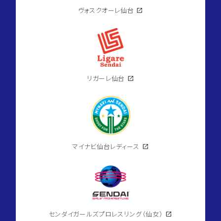
ヴォスクオーレ仙台
open_in_new
リガーレ仙台
open_in_new
マイナビ仙台レディース
open_in_new
センダイガールズプロレスリング（仙女）
open_in_new