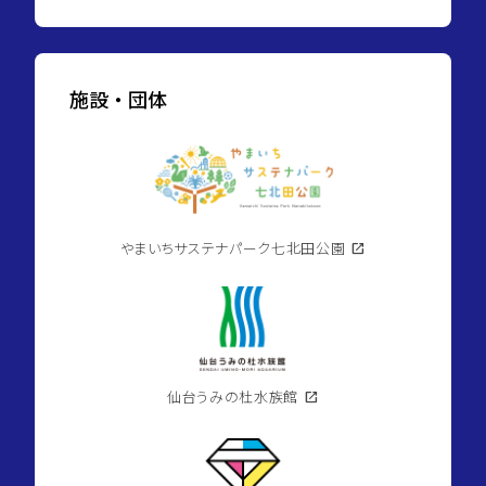
施設・団体
やまいちサステナパーク七北田公園
open_in_new
仙台うみの杜水族館
open_in_new