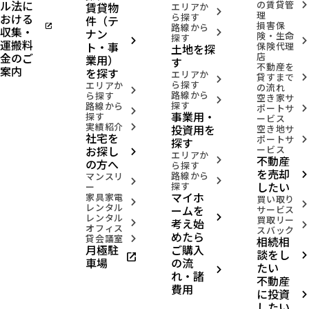
ル法に
の賃貸管
賃貸物
arrow_forward_ios
エリアか
arrow_forward_ios
理
おける
ら探す
件（テ
損害保
open_in_new
路線から
収集・
ナン
arrow_forward_ios
険・生命
探す
arrow_forward_ios
arrow_forward_ios
運搬料
ト・事
保険代理
土地を探
金のご
店
業用）
す
不動産を
案内
を探す
エリアか
貸すまで
arrow_forward_ios
arrow_forward_ios
ら探す
エリアか
の流れ
arrow_forward_ios
路線から
ら探す
空き家サ
arrow_forward_ios
探す
路線から
ポートサ
arrow_forward_ios
arrow_forward_ios
事業用・
探す
ービス
実績紹介
投資用を
arrow_forward_ios
空き地サ
社宅を
ポートサ
arrow_forward_ios
探す
お探し
ービス
arrow_forward_ios
エリアか
不動産
arrow_forward_ios
の方へ
ら探す
を売却
路線から
arrow_forward_ios
マンスリ
arrow_forward_ios
arrow_forward_ios
したい
探す
ー
マイホ
家具家電
買い取り
arrow_forward_ios
arrow_forward_ios
レンタル
ームを
サービス
レンタル
arrow_forward_ios
買取リー
考え始
arrow_forward_ios
arrow_forward_ios
オフィス
スバック
めたら
貸会議室
相続相
arrow_forward_ios
月極駐
ご購入
談をし
open_in_new
arrow_forward_ios
車場
の流
たい
arrow_forward_ios
れ・諸
不動産
費用
に投資
arrow_forward_ios
したい