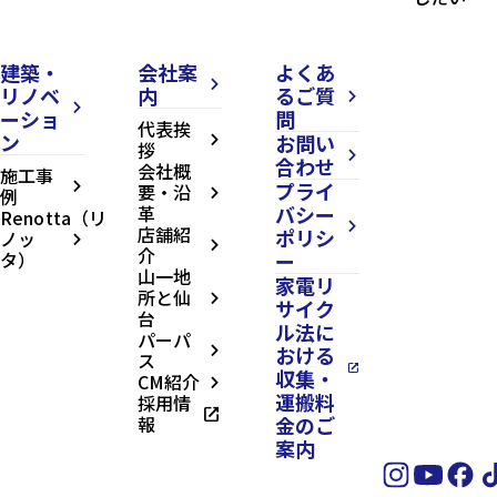
建築・
会社案
よくあ
arrow_forward_ios
リノベ
内
るご質
arrow_forward_ios
arrow_forward_ios
ーショ
問
代表挨
ン
お問い
arrow_forward_ios
拶
arrow_forward_ios
合わせ
会社概
施工事
プライ
arrow_forward_ios
要・沿
例
arrow_forward_ios
革
バシー
Renotta（リ
arrow_forward_ios
店舗紹
ポリシ
ノッ
arrow_forward_ios
arrow_forward_ios
介
タ）
ー
山一地
家電リ
所と仙
arrow_forward_ios
サイク
台
ル法に
パーパ
おける
arrow_forward_ios
ス
open_in_new
収集・
CM紹介
arrow_forward_ios
運搬料
採用情
open_in_new
報
金のご
案内