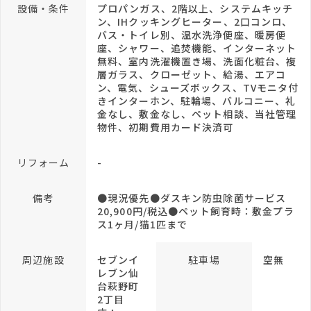
設備・条件
プロパンガス、2階以上、システムキッチ
ン、IHクッキングヒーター、2口コンロ、
バス・トイレ別、温水洗浄便座、暖房便
座、シャワー、追焚機能、インターネット
無料、室内洗濯機置き場、洗面化粧台、複
層ガラス、クローゼット、給湯、エアコ
ン、電気、シューズボックス、TVモニタ付
きインターホン、駐輪場、バルコニー、礼
金なし、敷金なし、ペット相談、当社管理
物件、初期費用カード決済可
リフォーム
-
備考
●現況優先●ダスキン防虫除菌サービス
20,900円/税込●ペット飼育時：敷金プラ
ス1ヶ月/猫1匹まで
周辺施設
セブンイ
駐車場
空無
レブン仙
台萩野町
2丁目