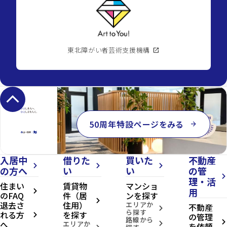
東北障がい者芸術支援機構
open_in_new
keyboard_arrow_up
50周年特設ページをみる
arrow_forward
入居中
借りた
買いた
不動産
arrow_forward_ios
arrow_forward_ios
arrow_forward_ios
の方へ
い
い
の管
arrow_forward_ios
理・活
住まい
賃貸物
マンショ
用
arrow_forward_ios
のFAQ
件（居
ンを探す
arrow_forward_ios
退去さ
住用）
エリアか
不動産
arrow_forward_ios
ら探す
れる方
を探す
の管理
arrow_forward_ios
路線から
へ
arrow_forward_ios
エリアか
arrow_forward_ios
を依頼