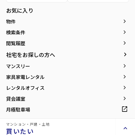
種別／構造
賃貸アパート／木造
お気に入り
アクセス
仙台市地下鉄東西線/卸町駅 徒歩13分
keyboard_arrow_right
物件
仙台市営バス バス停『宮千代1丁目』から徒
歩5分
keyboard_arrow_right
検索条件
仙石線/宮城野原駅 徒歩16分
keyboard_arrow_right
閲覧履歴
所在地
宮城県仙台市宮城野区萩野町2丁目
keyboard_arrow_right
社宅をお探しの方へ
location_on
グーグルマップでみる
open_in_new
keyboard_arrow_right
マンスリー
築年月
2020年12月
keyboard_arrow_right
家具家電レンタル
keyboard_arrow_right
レンタルオフィス
keyboard_arrow_right
貸会議室
open_in_new
月極駐車場
【2020年築の快適1LDK！猫ちゃんとハッ
ピーライフ☆】
マンション・戸建・土地
keyboard_arrow_up
買いたい