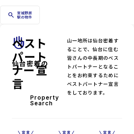
宮城野原
search
駅の物件
ベスト
front_hand
山一地所は仙台密着す
ることで、仙台に住む
パート
皆さんの中長期のベス
仙台密着の
ナー宣
トパートナーとなるこ
とをお約束するために
言
ベストパートナー宣言
をしております。
Property
Search