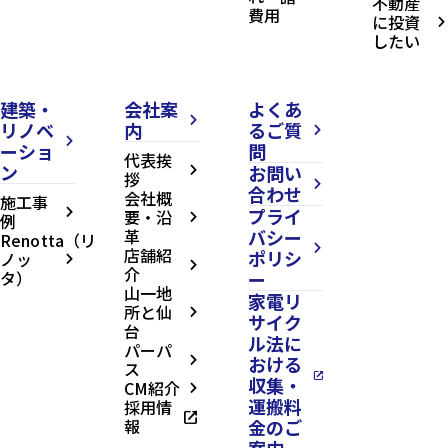
不動産
費用
に投資
arrow_forward_ios
したい
建築・
会社案
よくあ
arrow_forward_ios
リノベ
内
るご質
arrow_forward_ios
arrow_forward_ios
ーショ
問
代表挨
ン
お問い
arrow_forward_ios
拶
arrow_forward_ios
合わせ
会社概
施工事
プライ
arrow_forward_ios
要・沿
例
arrow_forward_ios
革
バシー
Renotta（リ
arrow_forward_ios
店舗紹
ポリシ
ノッ
arrow_forward_ios
arrow_forward_ios
介
タ）
ー
山一地
家電リ
所と仙
arrow_forward_ios
サイク
台
ル法に
パーパ
おける
arrow_forward_ios
ス
open_in_new
収集・
CM紹介
arrow_forward_ios
運搬料
採用情
open_in_new
報
金のご
案内