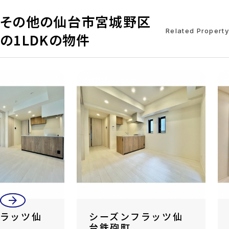
その他の仙台市宮城野区
Related Property
の1LDKの物件
arrow_back
arrow_forward
フラッツ仙
シーズンフラッツ仙
台鉄砲町