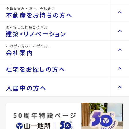
不動産管理・運用、売却査定
keyboard_arrow_right
keyboard_arrow_up
不動産を買いたい方へ
詳細情報
不動産をお持ちの方へ
details
keyboard_arrow_right
マンションを探す
永年培った経験と技術力
keyboard_arrow_right
keyboard_arrow_up
不動産をお持ちの方へ
建築・リノベーション
物件名
ココスタイル萩野町
space_dashboard
train
keyboard_arrow_right
不動産の管理を依頼したい
エリアから探す
路線から探す
この街に育ちこの街と共に
keyboard_arrow_right
keyboard_arrow_up
建築・リノベーション
所在地
宮城県仙台市宮城野区萩野町2丁目
会社案内
山一地所の賃貸管理
keyboard_arrow_right
keyboard_arrow_right
戸建てを探す
損害保険・生命保険代理店
keyboard_arrow_right
keyboard_arrow_right
施工事例
アクセス
仙台市地下鉄東西線/卸町駅 徒歩13分
不動産を貸すまでの流れ
keyboard_arrow_right
keyboard_arrow_right
keyboard_arrow_up
会社案内
社宅をお探しの方へ
keyboard_arrow_right
Renotta（リノッタ）
space_dashboard
train
空き家サポートサービス
仙台市営バス バス停『宮千代1丁目』から
keyboard_arrow_right
徒歩5分
エリアから探す
路線から探す
空き地サポートサービス
keyboard_arrow_right
keyboard_arrow_right
代表挨拶
仙石線/宮城野原駅 徒歩16分
keyboard_arrow_right
keyboard_arrow_up
社宅をお探しの方へ
入居中の方へ
keyboard_arrow_right
不動産を売却したい
keyboard_arrow_right
会社概要・沿革
keyboard_arrow_right
土地を探す
location_on
グーグルマップでみる
open_in_new
keyboard_arrow_right
マンスリーマンション
keyboard_arrow_right
買い取りサービス
店舗紹介
keyboard_arrow_right
keyboard_arrow_right
住まいのFAQ
買取リースバック
space_dashboard
train
keyboard_arrow_right
keyboard_arrow_right
家具家電レンタル
種別
賃貸アパ
築年月
2020年
keyboard_arrow_right
山一地所と仙台
エリアから探す
路線から探す
ート
12月
keyboard_arrow_right
相続相談をしたい
keyboard_arrow_right
退去される方へ
keyboard_arrow_right
レンタルオフィス
keyboard_arrow_right
パーパス
keyboard_arrow_right
不動産に投資したい
keyboard_arrow_right
事業用・投資用を探す
※準備中 住まいのしおり（PDF）
間取り
1LDK
間取り内訳
LDK 10