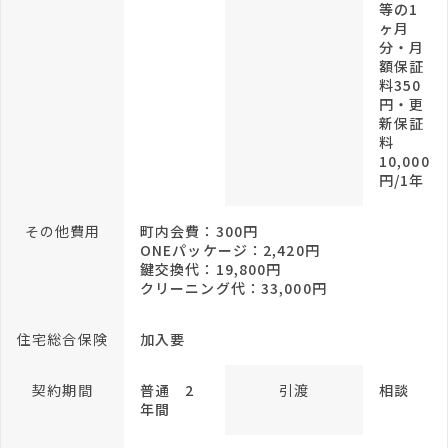
等の1
ヶ月
分・月
額保証
料350
円・更
新保証
料
10,000
円/1年
その他費用
町内会費：300円
ONEパッケージ：2,420円
鍵交換代：19,800円
クリーニング代：33,000円
住宅総合保険
加入要
契約期間
普通 2
引渡
相談
年間