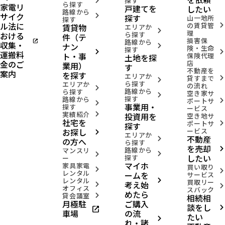
探す
arrow_forward_ios
ら探す
家電リ
戸建てを
したい
路線から
サイク
arrow_forward_ios
探す
山一地所
探す
ル法に
の賃貸管
賃貸物
arrow_forward_ios
エリアか
arrow_forward_ios
理
おける
ら探す
件（テ
損害保
open_in_new
路線から
収集・
ナン
arrow_forward_ios
険・生命
探す
arrow_forward_ios
arrow_forward_ios
運搬料
ト・事
保険代理
土地を探
金のご
店
業用）
す
不動産を
案内
を探す
エリアか
貸すまで
arrow_forward_ios
arrow_forward_ios
ら探す
エリアか
の流れ
arrow_forward_ios
路線から
ら探す
空き家サ
arrow_forward_ios
探す
路線から
ポートサ
arrow_forward_ios
arrow_forward_ios
事業用・
探す
ービス
実績紹介
投資用を
arrow_forward_ios
空き地サ
社宅を
ポートサ
arrow_forward_ios
探す
お探し
ービス
arrow_forward_ios
エリアか
不動産
arrow_forward_ios
の方へ
ら探す
を売却
路線から
arrow_forward_ios
マンスリ
arrow_forward_ios
arrow_forward_ios
したい
探す
ー
マイホ
家具家電
買い取り
arrow_forward_ios
arrow_forward_ios
レンタル
ームを
サービス
レンタル
arrow_forward_ios
買取リー
考え始
arrow_forward_ios
arrow_forward_ios
オフィス
スバック
めたら
貸会議室
相続相
arrow_forward_ios
月極駐
ご購入
談をし
open_in_new
arrow_forward_ios
車場
の流
たい
arrow_forward_ios
れ・諸