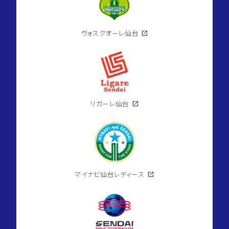
ヴォスクオーレ仙台
open_in_new
リガーレ仙台
open_in_new
マイナビ仙台レディース
open_in_new