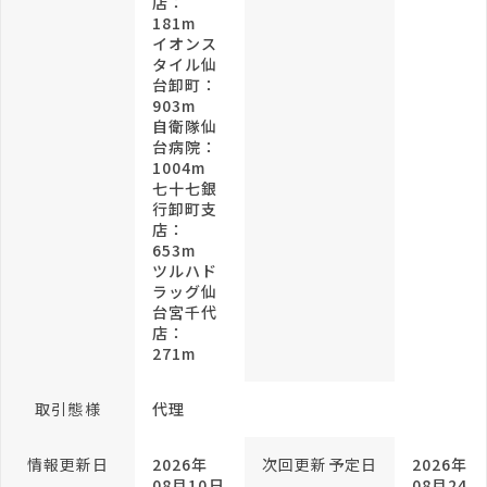
店：
181m
イオンス
タイル仙
台卸町：
903m
自衛隊仙
台病院：
1004m
七十七銀
行卸町支
店：
653m
ツルハド
ラッグ仙
台宮千代
店：
271m
取引態様
代理
情報更新日
2026年
次回更新予定日
2026年
08月10日
08月24