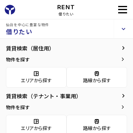
RENT
借りたい
仙台を中心に豊富な物件
ココスタイル萩野町
keyboard_arrow_up
賃貸アパート
借りたい
keyboard_arrow_right
現在募集中の物件
keyboard_arrow_right
賃貸検索（居住用）
home
仙台の賃貸お部屋探し
仙台市宮城野区の賃貸
卸町駅の賃貸
ココス
arrow_forward
建物概要
keyboard_arrow_right
物件を探す
ココスタイル萩野町 2階
arrow_forward
現在募集中の物件
7
space_dashboard
train
万円
管理費・共益費
2,000円
エリアから探す
路線から探す
arrow_forward
共用部
敷金
0万円
礼金
0万円
keyboard_arrow_right
賃貸検索（テナント・事業用）
arrow_forward
地図・周辺環境
keyboard_arrow_right
間取り
1LDK／33.70m²
物件を探す
arrow_forward
お問い合わせ
space_dashboard
train
階数
2階／2階建て
エリアから探す
路線から探す