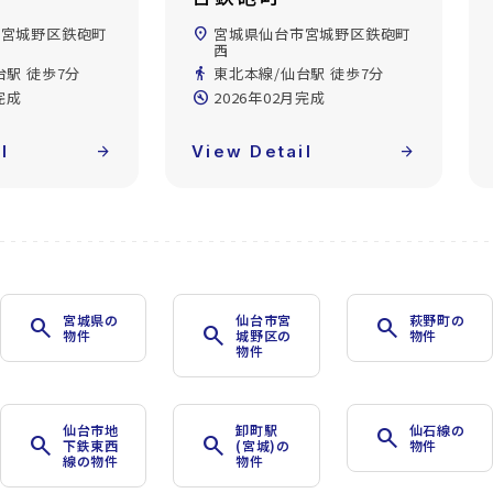
市宮城野区鉄砲町
location_on
宮城県仙台市宮城野区鉄砲町
西
台駅 徒歩7分
directions_walk
東北本線/仙台駅 徒歩7分
完成
build_circle
2026年02月完成
l
arrow_forward
View Detail
arrow_forward
宮城県の
仙台市宮
萩野町の
search
search
search
物件
城野区の
物件
物件
仙台市地
卸町駅
仙石線の
search
search
search
下鉄東西
(宮城)の
物件
線の物件
物件