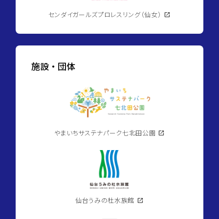
センダイガールズプロレスリング（仙女）
open_in_new
施設・団体
やまいちサステナパーク七北田公園
open_in_new
仙台うみの杜水族館
open_in_new