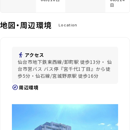
日
地図・周辺環境
Location
directions_walk
アクセス
仙台市地下鉄東西線/卸町駅 徒歩13分・ 仙
台市営バス バス停『宮千代1丁目』から徒
歩5分・仙石線/宮城野原駅 徒歩16分
explore
周辺環境