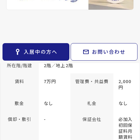
keyboard_arrow_right
貸会議室
keyboard_arrow_right
CM紹介
帖
open_in_new
月極駐車場
洋室 5
keyboard_arrow_right
space_dashboard
train
採用情報
帖
エリアから探す
路線から探す
専有面積
33.7m²
keyboard_arrow_right
お気に入り
物件
keyboard_arrow_right
方位
東向き
構造
木造
key_vertical
mail
入居中の方へ
お問い合わせ
検索条件
keyboard_arrow_right
閲覧履歴
keyboard_arrow_right
所在階/階建
2階／地上2階
keyboard_arrow_right
マイホームを考え始めたら
賃料
7万円
管理費・共益費
2,000
keyboard_arrow_right
ご購入の流れ・諸費用
円
敷金
なし
礼金
なし
償却・敷引
-
保証会社
必加入
初回保
証料月
額賃料