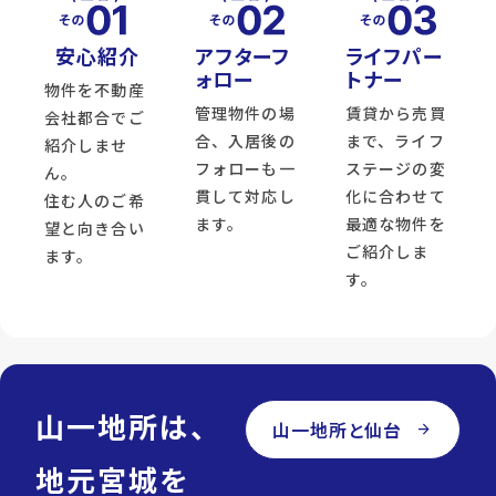
安心紹介
アフターフ
ライフパー
ォロー
トナー
物件を不動産
管理物件の場
賃貸から売買
会社都合でご
合、入居後の
まで、ライフ
紹介しませ
フォローも一
ステージの変
ん。
貫して対応し
化に合わせて
住む人のご希
ます。
最適な物件を
望と向き合い
ご紹介しま
ます。
す。
山一地所は、
山一地所と仙台
arrow_forward
地元宮城を