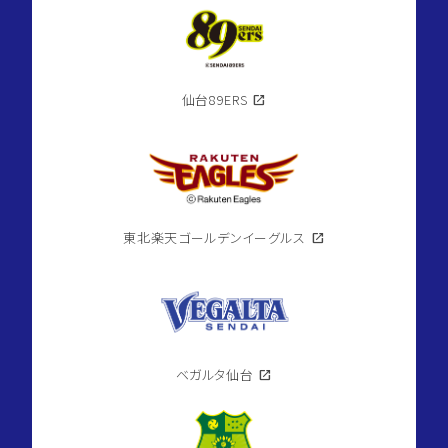
仙台89ERS
open_in_new
東北楽天ゴールデンイーグルス
open_in_new
ベガルタ仙台
open_in_new