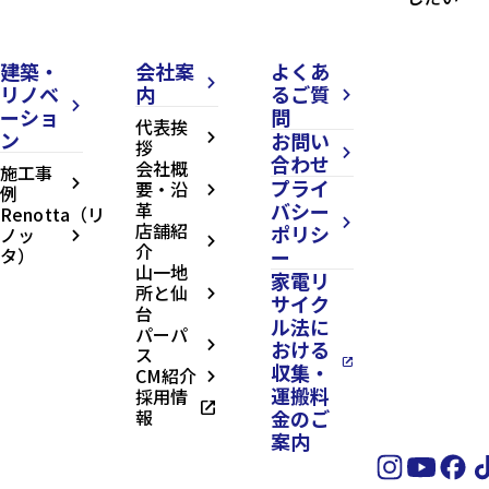
建築・
会社案
よくあ
arrow_forward_ios
リノベ
内
るご質
arrow_forward_ios
arrow_forward_ios
ーショ
問
代表挨
ン
お問い
arrow_forward_ios
拶
arrow_forward_ios
合わせ
会社概
施工事
プライ
arrow_forward_ios
要・沿
例
arrow_forward_ios
革
バシー
Renotta（リ
arrow_forward_ios
店舗紹
ポリシ
ノッ
arrow_forward_ios
arrow_forward_ios
介
タ）
ー
山一地
家電リ
所と仙
arrow_forward_ios
サイク
台
ル法に
パーパ
おける
arrow_forward_ios
ス
open_in_new
収集・
CM紹介
arrow_forward_ios
運搬料
採用情
open_in_new
報
金のご
案内