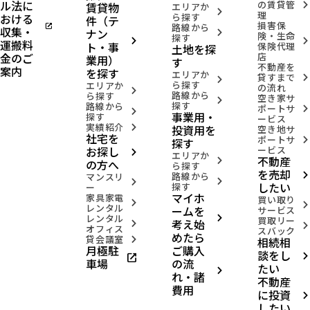
ル法に
の賃貸管
賃貸物
arrow_forward_ios
エリアか
arrow_forward_ios
理
おける
ら探す
件（テ
損害保
open_in_new
路線から
収集・
ナン
arrow_forward_ios
険・生命
探す
arrow_forward_ios
arrow_forward_ios
運搬料
ト・事
保険代理
土地を探
金のご
店
業用）
す
不動産を
案内
を探す
エリアか
貸すまで
arrow_forward_ios
arrow_forward_ios
ら探す
エリアか
の流れ
arrow_forward_ios
路線から
ら探す
空き家サ
arrow_forward_ios
探す
路線から
ポートサ
arrow_forward_ios
arrow_forward_ios
事業用・
探す
ービス
実績紹介
投資用を
arrow_forward_ios
空き地サ
社宅を
ポートサ
arrow_forward_ios
探す
お探し
ービス
arrow_forward_ios
エリアか
不動産
arrow_forward_ios
の方へ
ら探す
を売却
路線から
arrow_forward_ios
マンスリ
arrow_forward_ios
arrow_forward_ios
したい
探す
ー
マイホ
家具家電
買い取り
arrow_forward_ios
arrow_forward_ios
レンタル
ームを
サービス
レンタル
arrow_forward_ios
買取リー
考え始
arrow_forward_ios
arrow_forward_ios
オフィス
スバック
めたら
貸会議室
相続相
arrow_forward_ios
月極駐
ご購入
談をし
open_in_new
arrow_forward_ios
車場
の流
たい
arrow_forward_ios
れ・諸
不動産
費用
に投資
arrow_forward_ios
したい