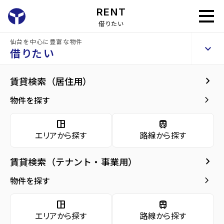
RENT
借りたい
仙台を中心に豊富な物件
ココスタイル萩野町
keyboard_arrow_up
賃貸アパート
借りたい
keyboard_arrow_right
現在募集中の物件
keyboard_arrow_right
賃貸検索（居住用）
home
仙台の賃貸お部屋探し
仙台市宮城野区の賃貸
卸町駅宮城)の賃貸
コ
arrow_forward
建物概要
keyboard_arrow_right
物件を探す
同じ建物で現在募集中
arrow_forward
現在募集中の物件
Properties For Rent
の物件
space_dashboard
train
エリアから探す
路線から探す
arrow_forward
共用部
keyboard_arrow_right
賃貸検索（テナント・事業用）
arrow_forward
地図・周辺環境
keyboard_arrow_right
物件を探す
space_dashboard
train
エリアから探す
路線から探す