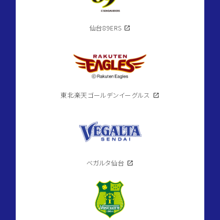
仙台89ERS
open_in_new
東北楽天ゴールデンイーグルス
open_in_new
ベガルタ仙台
open_in_new