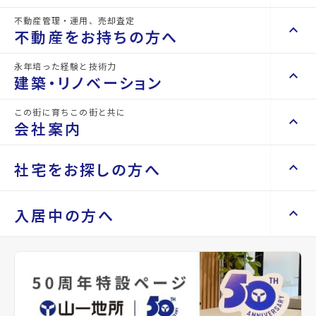
2階以上
システムキッチン
IHクッキングヒーター
2口コンロ
バス・トイレ別
温水洗浄便座
暖房便座
シャワー
不動産管理・運用、売却査定
keyboard_arrow_right
keyboard_arrow_up
不動産を買いたい方へ
不動産をお持ちの方へ
keyboard_arrow_right
マンションを探す
ベスト
front_hand
山一地所は仙台密着す
永年培った経験と技術力
keyboard_arrow_right
keyboard_arrow_up
不動産をお持ちの方へ
建築・リノベーション
ることで、仙台に住む
space_dashboard
train
パート
keyboard_arrow_right
不動産の管理を依頼したい
皆さんの中長期のベス
エリアから探す
路線から探す
この街に育ちこの街と共に
仙台密着の
keyboard_arrow_right
keyboard_arrow_up
建築・リノベーション
ナー宣
トパートナーとなるこ
会社案内
山一地所の賃貸管理
keyboard_arrow_right
keyboard_arrow_right
戸建てを探す
損害保険・生命保険代理店
とをお約束するために
keyboard_arrow_right
keyboard_arrow_right
施工事例
言
不動産を貸すまでの流れ
keyboard_arrow_right
keyboard_arrow_right
keyboard_arrow_up
ベストパートナー宣言
会社案内
社宅をお探しの方へ
keyboard_arrow_right
Renotta（リノッタ）
space_dashboard
train
空き家サポートサービス
keyboard_arrow_right
をしております。
エリアから探す
路線から探す
空き地サポートサービス
keyboard_arrow_right
keyboard_arrow_right
代表挨拶
Property
keyboard_arrow_right
keyboard_arrow_up
社宅をお探しの方へ
入居中の方へ
Search
keyboard_arrow_right
不動産を売却したい
keyboard_arrow_right
会社概要・沿革
keyboard_arrow_right
土地を探す
keyboard_arrow_right
マンスリーマンション
keyboard_arrow_right
買い取りサービス
店舗紹介
keyboard_arrow_right
keyboard_arrow_right
住まいのFAQ
買取リースバック
space_dashboard
train
keyboard_arrow_right
keyboard_arrow_right
家具家電レンタル
keyboard_arrow_right
山一地所と仙台
エリアから探す
路線から探す
keyboard_arrow_right
相続相談をしたい
keyboard_arrow_right
退去される方へ
keyboard_arrow_right
レンタルオフィス
keyboard_arrow_right
パーパス
keyboard_arrow_right
不動産に投資したい
keyboard_arrow_right
事業用・投資用を探す
※準備中 住まいのしおり（PDF）