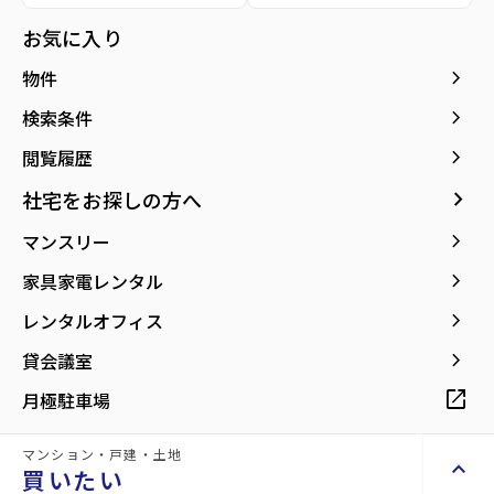
お気に入り
keyboard_arrow_right
物件
keyboard_arrow_right
検索条件
2階
7
万円
keyboard_arrow_right
閲覧履歴
管理費
0.2万円
keyboard_arrow_right
社宅をお探しの方へ
star
お気に入り
keyboard_arrow_right
マンスリー
mail
お問い合わせ
keyboard_arrow_right
家具家電レンタル
敷金
keyboard_arrow_right
0万円
レンタルオフィス
礼金
keyboard_arrow_right
0万円
貸会議室
保証金
open_in_new
0万円
月極駐車場
専有面積
1LDK／33.70m²
マンション・戸建・土地
階数
keyboard_arrow_up
買いたい
2階／2階建て