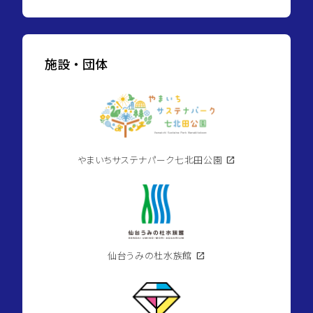
施設・団体
やまいちサステナパーク七北田公園
open_in_new
仙台うみの杜水族館
open_in_new