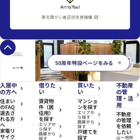
東北障がい者芸術支援機構
open_in_new
keyboard_arrow_up
50周年特設ページをみる
arrow_forward
入居中
借りた
買いた
不動産
arrow_forward_ios
arrow_forward_ios
arrow_forward_ios
の方へ
い
い
の管
arrow_forward_ios
理・活
住まい
賃貸物
マンショ
用
arrow_forward_ios
のFAQ
件（居
ンを探す
arrow_forward_ios
退去さ
住用）
エリアか
不動産
arrow_forward_ios
ら探す
れる方
を探す
の管理
arrow_forward_ios
路線から
へ
arrow_forward_ios
エリアか
arrow_forward_ios
を依頼
探す
arrow_forward_ios
ら探す
家電リ
戸建てを
したい
路線から
サイク
arrow_forward_ios
探す
山一地所
探す