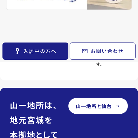
keyboard_arrow_right
貸会議室
安心紹介
アフターフ
ライフパー
keyboard_arrow_right
CM紹介
ォロー
トナー
open_in_new
月極駐車場
物件を不動産
keyboard_arrow_right
space_dashboard
train
採用情報
管理物件の場
賃貸から売買
会社都合でご
エリアから探す
路線から探す
合、入居後の
まで、ライフ
紹介しませ
フォローも一
ステージの変
ん。
keyboard_arrow_right
お気に入り
貫して対応し
化に合わせて
住む人のご希
物件
keyboard_arrow_right
ます。
最適な物件を
望と向き合い
key_vertical
mail
入居中の方へ
お問い合わせ
検索条件
keyboard_arrow_right
ご紹介しま
ます。
閲覧履歴
keyboard_arrow_right
す。
keyboard_arrow_right
マイホームを考え始めたら
keyboard_arrow_right
ご購入の流れ・諸費用
山一地所は、
山一地所と仙台
arrow_forward
地元宮城を
本拠地として