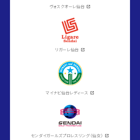
ヴォスクオーレ仙台
open_in_new
リガーレ仙台
open_in_new
マイナビ仙台レディース
open_in_new
センダイガールズプロレスリング（仙女）
open_in_new