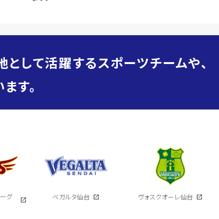
地として活躍するスポーツチームや、
ます。
イーグ
ベガルタ仙台
open_in_new
ヴォスクオーレ仙台
open_in_new
open_in_new