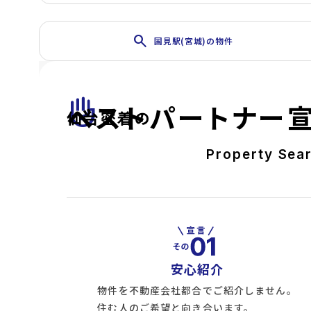
search
国見駅(宮城)の物件
front_hand
ベストパートナー
仙台密着の
Property Sea
安心紹介
物件を不動産会社都合でご紹介しません。
住む人のご希望と向き合います。