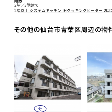
階数
2階／3階建て
2階以上
システムキッチン
IHクッキングヒーター
2口
その他の仙台市青葉区周辺の物
arrow_back