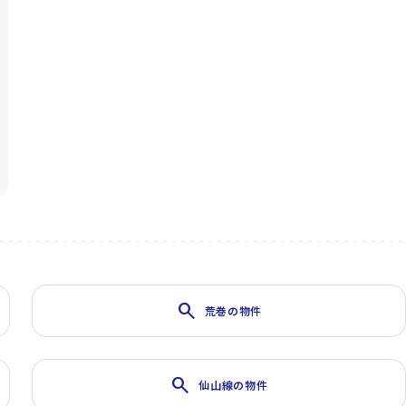
search
荒巻の物件
search
仙山線の物件