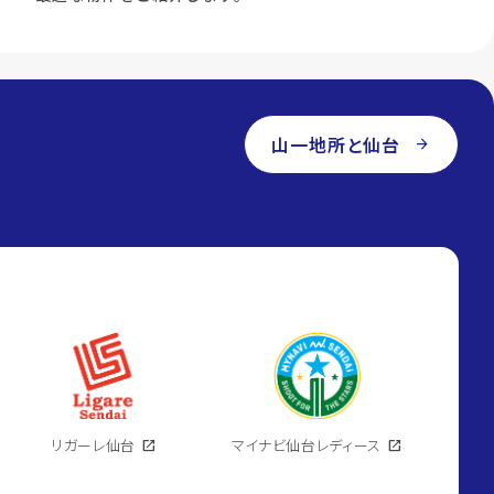
山一地所と仙台
arrow_forward
リガーレ仙台
open_in_new
マイナビ仙台レディース
open_in_new