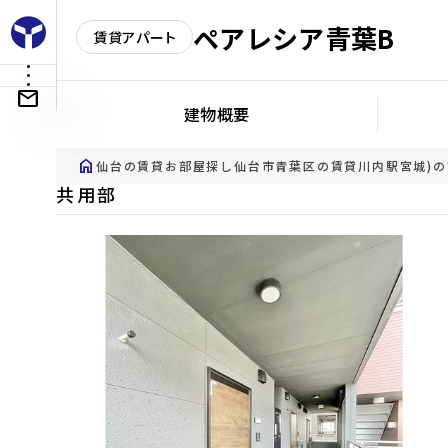
ペアレシア青葉B
賃貸アパート
建物概要
home
仙台の賃貸お部屋探し
仙台市青葉区の賃貸
川内駅宮城)
共用部