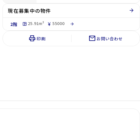
現在募集中の物件
arrow_forward
25.91m²
55000
2階
space_dashboard
currency_yen
arrow_forward
print
mail
印刷
お問い合わせ