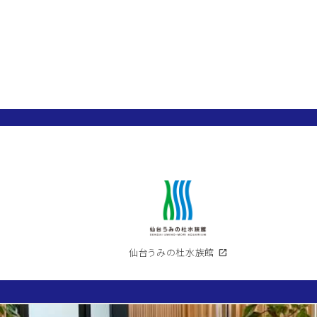
仙台うみの杜水族館
open_in_new