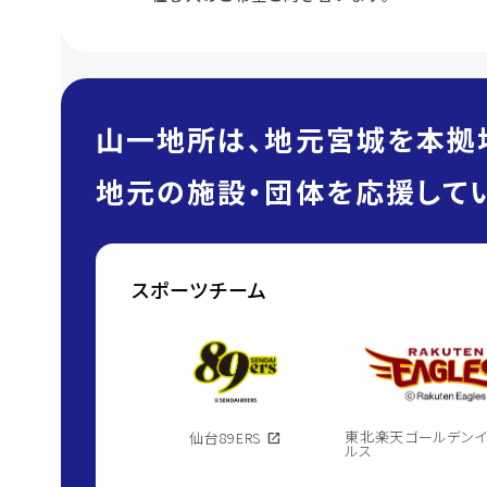
山一地所は、地元宮城を本拠
地元の施設・団体を応援してい
スポーツチーム
東北楽天ゴールデン
仙台89ERS
open_in_new
ルス