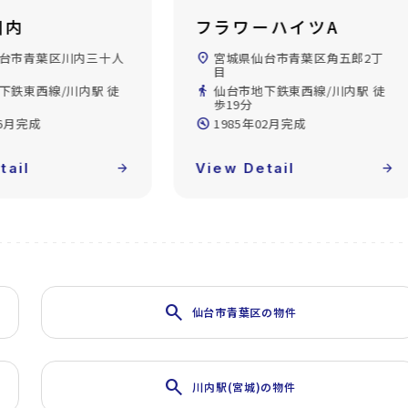
川内
フラワーハイツA
台市青葉区川内三十人
location_on
宮城県仙台市青葉区角五郎2丁
目
下鉄東西線/川内駅 徒
directions_walk
仙台市地下鉄東西線/川内駅 徒
歩19分
06月完成
build_circle
1985年02月完成
tail
arrow_forward
View Detail
arrow_forward
search
仙台市青葉区の物件
search
川内駅(宮城)の物件