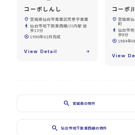
コーポしんし
コーポ
location_on
宮城県仙台市青葉区荒巻字青葉
location_on
宮城県仙
町
駅
directions_walk
仙台市地下鉄東西線/川内駅 徒
directions_walk
仙台市地
歩13分
歩8分
build_circle
1990年02月完成
build_circle
1984年
forward
View Detail
arrow_forward
View De
search
宮城県の物件
search
仙台市地下鉄東西線の物件