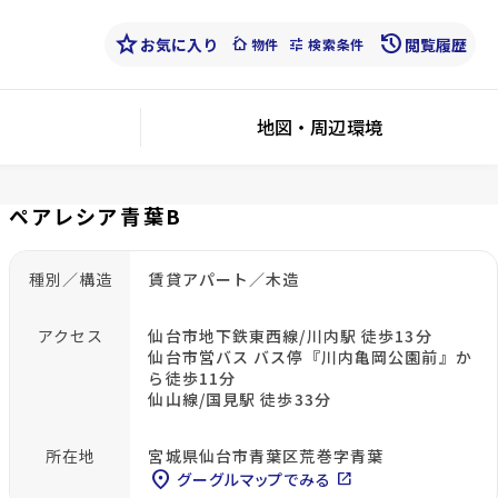
star
history
お気に入り
cottage
tune
閲覧履歴
物件
検索条件
地図・周辺環境
ペアレシア青葉B
種別／構造
賃貸アパート／木造
アクセス
仙台市地下鉄東西線/川内駅 徒歩13分
仙台市営バス バス停『川内亀岡公園前』か
ら徒歩11分
仙山線/国見駅 徒歩33分
所在地
宮城県仙台市青葉区荒巻字青葉
location_on
グーグルマップでみる
open_in_new