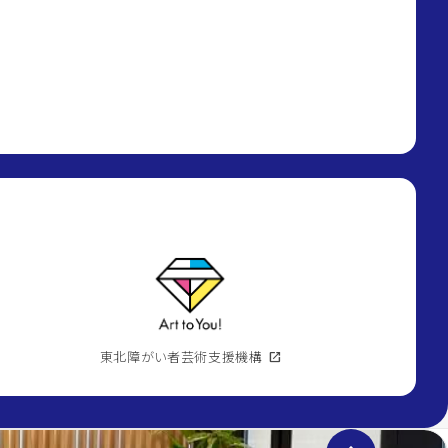
東北障がい者芸術支援機構
open_in_new