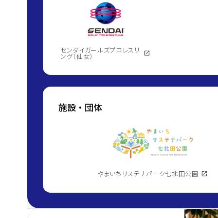
センダイガールズプロレスリ
open_in_new
ング（仙女）
施設・団体
やまいちサステナパーク七北田公園
open_in_new