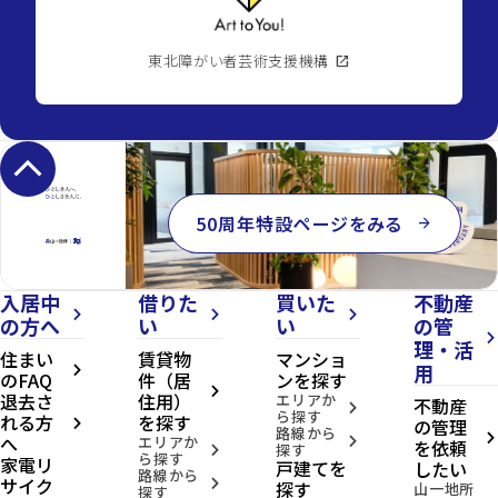
東北障がい者芸術支援機構
open_in_new
keyboard_arrow_up
50周年特設ページをみる
arrow_forward
入居中
借りた
買いた
不動産
arrow_forward_ios
arrow_forward_ios
arrow_forward_ios
の方へ
い
い
の管
arrow_forward_ios
理・活
住まい
賃貸物
マンショ
用
arrow_forward_ios
のFAQ
件（居
ンを探す
arrow_forward_ios
退去さ
住用）
エリアか
不動産
arrow_forward_ios
ら探す
れる方
を探す
の管理
arrow_forward_ios
路線から
へ
arrow_forward_ios
エリアか
arrow_forward_ios
を依頼
探す
arrow_forward_ios
ら探す
家電リ
戸建てを
したい
路線から
サイク
arrow_forward_ios
探す
山一地所
探す