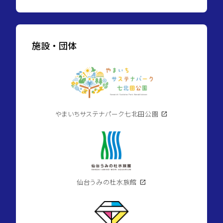
施設・団体
やまいちサステナパーク七北田公園
open_in_new
仙台うみの杜水族館
open_in_new