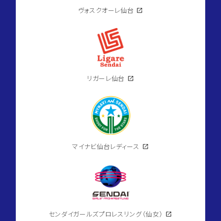
ヴォスクオーレ仙台
open_in_new
リガーレ仙台
open_in_new
マイナビ仙台レディース
open_in_new
センダイガールズプロレスリング（仙女）
open_in_new