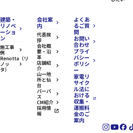
建築・
会社案
よくあ
arrow_forward_ios
リノベ
内
るご質
arrow_forward_ios
arrow_forward_ios
ーショ
問
代表挨
ン
お問い
arrow_forward_ios
拶
arrow_forward_ios
合わせ
会社概
施工事
プライ
arrow_forward_ios
要・沿
例
arrow_forward_ios
革
バシー
Renotta（リ
arrow_forward_ios
店舗紹
ポリシ
ノッ
arrow_forward_ios
arrow_forward_ios
介
タ）
ー
山一地
家電リ
所と仙
arrow_forward_ios
サイク
台
ル法に
パーパ
おける
arrow_forward_ios
ス
open_in_new
収集・
CM紹介
arrow_forward_ios
運搬料
採用情
open_in_new
報
金のご
案内