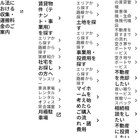
ル法に
の賃貸管
賃貸物
arrow_forward_ios
エリアか
arrow_forward_ios
理
おける
ら探す
件（テ
損害保
open_in_new
路線から
収集・
ナン
arrow_forward_ios
険・生命
探す
arrow_forward_ios
arrow_forward_ios
運搬料
ト・事
保険代理
土地を探
金のご
店
業用）
す
不動産を
案内
を探す
エリアか
貸すまで
arrow_forward_ios
arrow_forward_ios
ら探す
エリアか
の流れ
arrow_forward_ios
路線から
ら探す
空き家サ
arrow_forward_ios
探す
路線から
ポートサ
arrow_forward_ios
arrow_forward_ios
事業用・
探す
ービス
実績紹介
投資用を
arrow_forward_ios
空き地サ
社宅を
ポートサ
arrow_forward_ios
探す
お探し
ービス
arrow_forward_ios
エリアか
不動産
arrow_forward_ios
の方へ
ら探す
を売却
路線から
arrow_forward_ios
マンスリ
arrow_forward_ios
arrow_forward_ios
したい
探す
ー
マイホ
家具家電
買い取り
arrow_forward_ios
arrow_forward_ios
レンタル
ームを
サービス
レンタル
arrow_forward_ios
買取リー
考え始
arrow_forward_ios
arrow_forward_ios
オフィス
スバック
めたら
貸会議室
相続相
arrow_forward_ios
月極駐
ご購入
談をし
open_in_new
arrow_forward_ios
車場
の流
たい
arrow_forward_ios
れ・諸
不動産
費用
に投資
arrow_forward_ios
したい