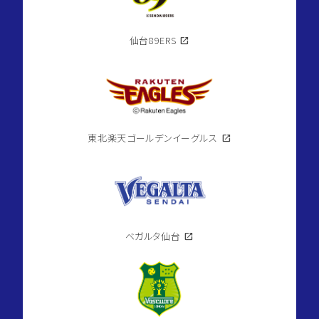
仙台89ERS
open_in_new
東北楽天ゴールデンイーグルス
open_in_new
ベガルタ仙台
open_in_new