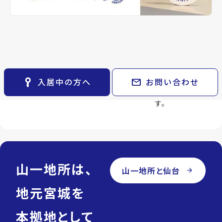
keyboard_arrow_right
貸会議室
安心紹介
アフターフ
ライフパー
keyboard_arrow_right
CM紹介
ォロー
トナー
open_in_new
月極駐車場
物件を不動産
keyboard_arrow_right
space_dashboard
train
採用情報
管理物件の場
賃貸から売買
会社都合でご
エリアから探す
路線から探す
合、入居後の
まで、ライフ
紹介しませ
フォローも一
ステージの変
ん。
keyboard_arrow_right
お気に入り
貫して対応し
化に合わせて
住む人のご希
物件
keyboard_arrow_right
ます。
最適な物件を
望と向き合い
key_vertical
mail
入居中の方へ
お問い合わせ
検索条件
keyboard_arrow_right
ご紹介しま
ます。
閲覧履歴
keyboard_arrow_right
す。
keyboard_arrow_right
マイホームを考え始めたら
keyboard_arrow_right
ご購入の流れ・諸費用
山一地所は、
山一地所と仙台
arrow_forward
地元宮城を
本拠地として