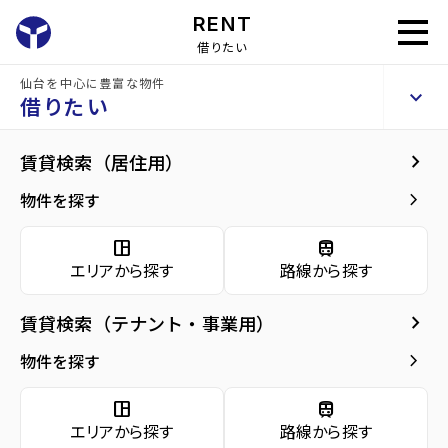
RENT
借りたい
仙台を中心に豊富な物件
ペアレシア青葉B
keyboard_arrow_up
賃貸アパート
借りたい
keyboard_arrow_right
現在募集中の物件
keyboard_arrow_right
賃貸検索（居住用）
home
仙台の賃貸お部屋探し
仙台市青葉区の賃貸
川内駅宮城)の賃貸
ペア
arrow_forward
建物概要
keyboard_arrow_right
物件を探す
同じ建物で現在募集中
arrow_forward
現在募集中の物件
Properties For Rent
の物件
space_dashboard
train
エリアから探す
路線から探す
arrow_forward
共用部
keyboard_arrow_right
賃貸検索（テナント・事業用）
arrow_forward
地図・周辺環境
keyboard_arrow_right
物件を探す
space_dashboard
train
エリアから探す
路線から探す