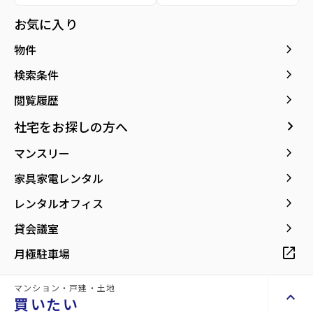
お気に入り
keyboard_arrow_right
物件
keyboard_arrow_right
検索条件
2階
5.5
万円
keyboard_arrow_right
閲覧履歴
管理費
0.3万円
keyboard_arrow_right
社宅をお探しの方へ
star
お気に入り
keyboard_arrow_right
マンスリー
mail
お問い合わせ
keyboard_arrow_right
家具家電レンタル
敷金
keyboard_arrow_right
0万円
レンタルオフィス
礼金
keyboard_arrow_right
5.5万円
貸会議室
保証金
open_in_new
0万円
月極駐車場
専有面積
1R／25.91m²
マンション・戸建・土地
階数
keyboard_arrow_up
買いたい
2階／3階建て