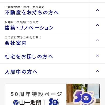
2階以上
システムキッチン
IHクッキングヒーター
2口コンロ
バス・トイレ別
温水洗浄便座
浴室乾燥機
暖房便座
不動産管理・運用、売却査定
keyboard_arrow_right
keyboard_arrow_up
不動産を買いたい方へ
不動産をお持ちの方へ
keyboard_arrow_right
マンションを探す
ベスト
front_hand
山一地所は仙台密着す
永年培った経験と技術力
keyboard_arrow_right
keyboard_arrow_up
不動産をお持ちの方へ
建築・リノベーション
ることで、仙台に住む
space_dashboard
train
パート
keyboard_arrow_right
不動産の管理を依頼したい
皆さんの中長期のベス
エリアから探す
路線から探す
この街に育ちこの街と共に
仙台密着の
keyboard_arrow_right
keyboard_arrow_up
建築・リノベーション
ナー宣
トパートナーとなるこ
会社案内
山一地所の賃貸管理
keyboard_arrow_right
keyboard_arrow_right
戸建てを探す
損害保険・生命保険代理店
とをお約束するために
keyboard_arrow_right
keyboard_arrow_right
施工事例
言
不動産を貸すまでの流れ
keyboard_arrow_right
keyboard_arrow_right
keyboard_arrow_up
ベストパートナー宣言
会社案内
社宅をお探しの方へ
keyboard_arrow_right
Renotta（リノッタ）
space_dashboard
train
空き家サポートサービス
keyboard_arrow_right
をしております。
エリアから探す
路線から探す
空き地サポートサービス
keyboard_arrow_right
keyboard_arrow_right
代表挨拶
Property
keyboard_arrow_right
keyboard_arrow_up
社宅をお探しの方へ
入居中の方へ
Search
keyboard_arrow_right
不動産を売却したい
keyboard_arrow_right
会社概要・沿革
keyboard_arrow_right
土地を探す
keyboard_arrow_right
マンスリーマンション
keyboard_arrow_right
買い取りサービス
店舗紹介
keyboard_arrow_right
keyboard_arrow_right
住まいのFAQ
買取リースバック
space_dashboard
train
keyboard_arrow_right
keyboard_arrow_right
家具家電レンタル
keyboard_arrow_right
山一地所と仙台
エリアから探す
路線から探す
keyboard_arrow_right
相続相談をしたい
keyboard_arrow_right
退去される方へ
keyboard_arrow_right
レンタルオフィス
keyboard_arrow_right
パーパス
keyboard_arrow_right
不動産に投資したい
keyboard_arrow_right
事業用・投資用を探す
※準備中 住まいのしおり（PDF）