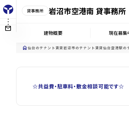
岩沼市空港南 貸事務所
貸事務所
建物概要
現在募集
home
仙台のテナント賃貸
岩沼市のテナント賃貸
仙台空港駅の
☆共益費・駐車料・敷金相談可能です☆