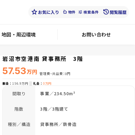
star
history
お気に入り
cottage
tune
閲覧履歴
物件
検索条件
地図・周辺環境
お問い合わせ
岩沼市空港南 貸事務所 3階
57.53
万円
管理費・共益費
0円
敷金
156.9万円
礼金
0万円
間取り
事業／234.50m²
階数
3階／3階建て
種別／構造
貸事務所／鉄骨造