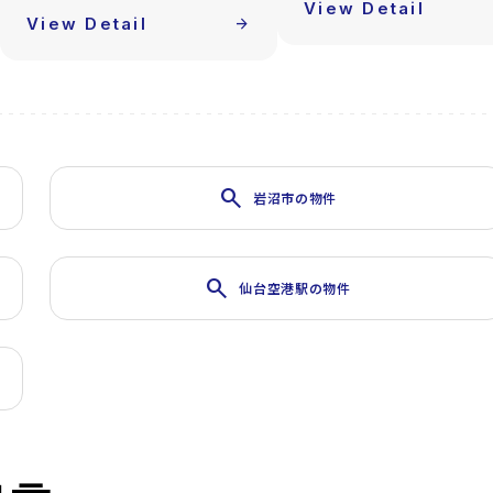
View Detail
View Detail
arrow_forward
search
岩沼市の物件
search
仙台空港駅の物件