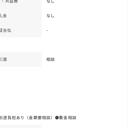
費・共益費
なし
礼金
なし
証会社
-
引渡
相談
は別途負担あり（金額要相談）●敷金相談