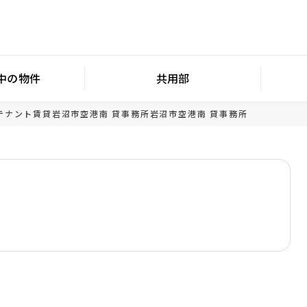
中の物件
共用部
テナント賃貸
岩沼市空港南 貸事務所
岩沼市空港南 貸事務所