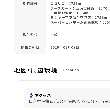
周辺施設
ココリコ：1751m
フーズガーデン玉浦食彩館：3570
下野郷郵便局：1524m
ヨネキ十字堂仙台空港店：2756m
スーパービバホーム新名取店：555
取引態様
一般
情報更新日
2026年08月07日
地図・周辺環境
Location
directions_walk
アクセス
仙台空港鉄道/仙台空港駅 徒歩35分・ 市