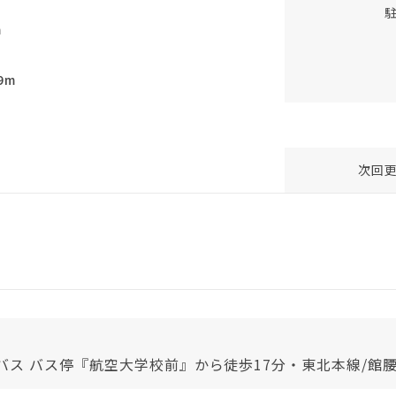
m
9m
次回
民バス バス停『航空大学校前』から徒歩17分・東北本線/館腰