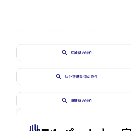
search
宮城県の物件
search
仙台空港鉄道の物件
search
館腰駅の物件
front_hand