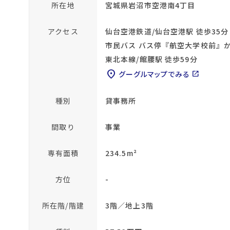
所在地
宮城県岩沼市空港南4丁目
アクセス
仙台空港鉄道/仙台空港駅 徒歩35分
市民バス バス停『航空大学校前』か
東北本線/館腰駅 徒歩59分
location_on
グーグルマップでみる
open_in_new
種別
貸事務所
間取り
事業
専有面積
234.5m²
方位
-
所在階/階建
3階／地上3階