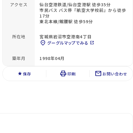
アクセス
仙台空港鉄道/仙台空港駅 徒歩35分
市民バス バス停『航空大学校前』から徒歩
17分
東北本線/館腰駅 徒歩59分
所在地
宮城県岩沼市空港南4丁目
location_on
グーグルマップでみる
open_in_new
築年月
1998年04月
print
mail
star
保存
印刷
お問い合わせ