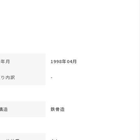
築年月
1998年04月
取り内訳
-
構造
鉄骨造