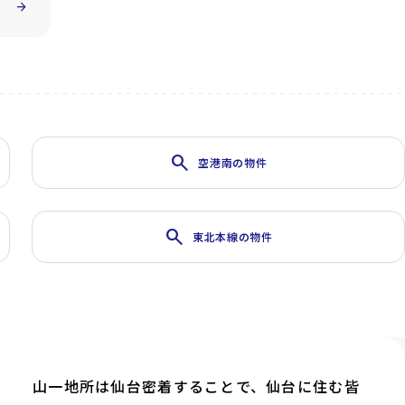
arrow_forward
search
空港南の物件
search
東北本線の物件
山一地所は仙台密着することで、仙台に住む皆