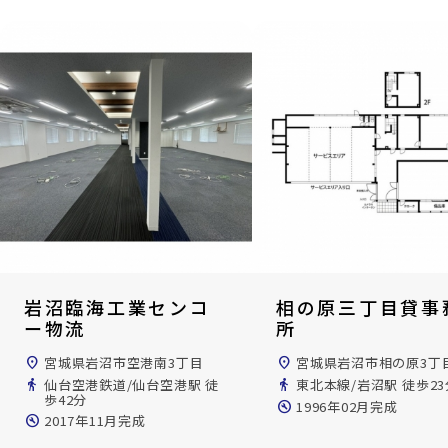
岩沼臨海工業センコ
相の原三丁目貸事
ー物流
所
location_on
宮城県岩沼市空港南3丁目
location_on
宮城県岩沼市相の原3丁
directions_walk
仙台空港鉄道/仙台空港駅 徒
directions_walk
東北本線/岩沼駅 徒歩23
歩42分
build_circle
1996年02月完成
build_circle
2017年11月完成