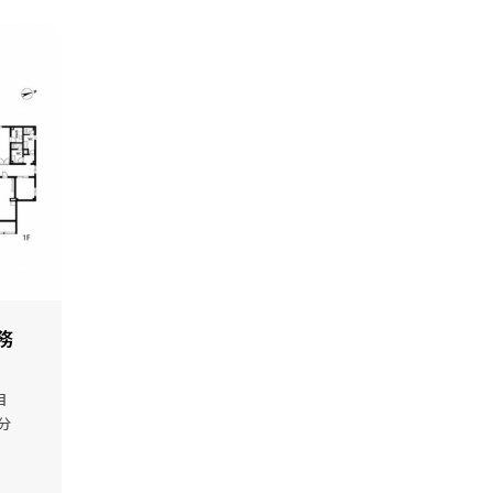
務
目
分