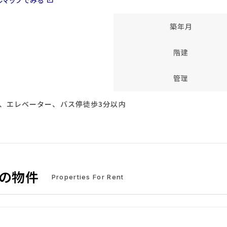
open_in_new
築年月
階建
管理
、エレベーター、バス停徒歩3分以内
中の物件
Properties For Rent