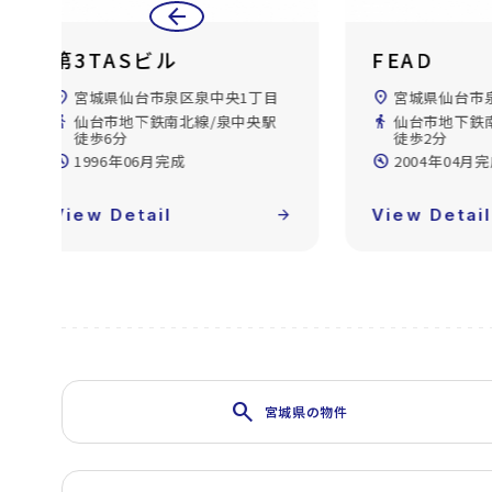
arrow_back
FEAD
ＷＩＮ
location_on
宮城県仙台市泉区泉中央1丁目
location_on
宮城県仙
directions_walk
仙台市地下鉄南北線/泉中央駅
directions_walk
仙台市地
徒歩2分
徒歩3分
build_circle
2004年04月完成
build_circle
2005年
forward
View Detail
arrow_forward
View De
search
宮城県の物件