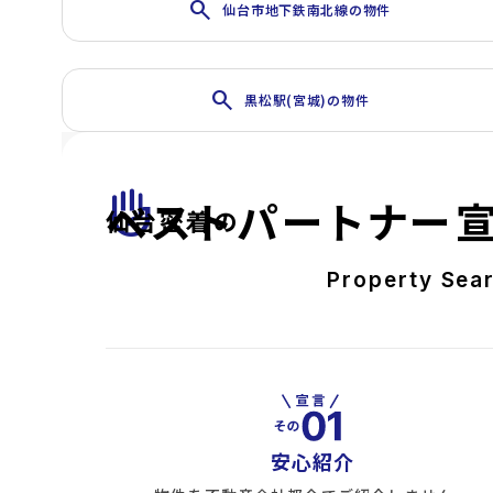
search
仙台市地下鉄南北線の物件
search
黒松駅(宮城)の物件
front_hand
ベストパートナー
仙台密着の
Property Sea
安心紹介