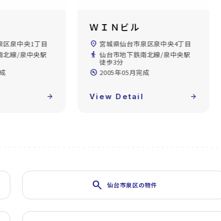
ビル
トラストセンタービル
台市泉区泉中央4丁目
location_on
宮城県仙台市泉区泉中央1丁目
下鉄南北線/泉中央駅
directions_walk
仙台市地下鉄南北線/泉中央駅
徒歩2分
05月完成
build_circle
1991年11月完成
tail
arrow_forward
View Detail
arrow_forward
search
仙台市泉区の物件