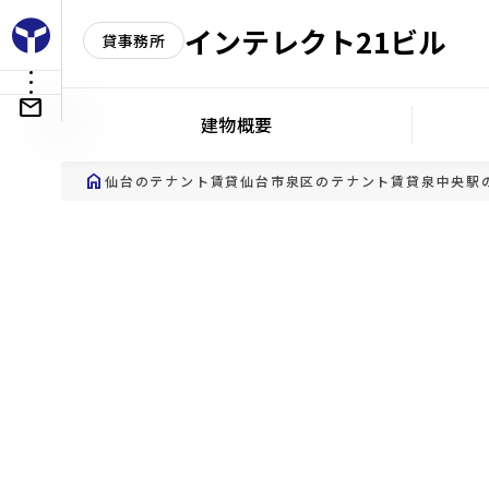
インテレクト21ビル
貸事務所
建物概要
home
仙台のテナント賃貸
仙台市泉区のテナント賃貸
泉中央駅