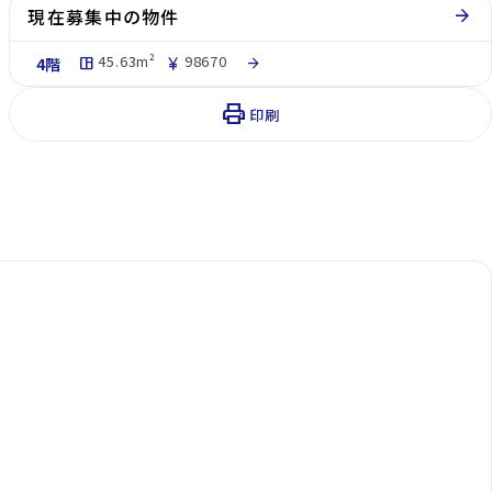
現在募集中の物件
arrow_forward
45.63m²
98670
4階
space_dashboard
currency_yen
arrow_forward
print
印刷