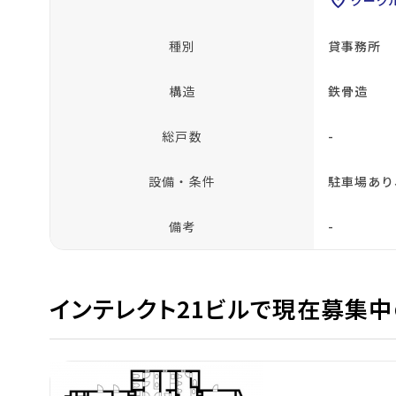
location_on
種別
貸事務所
構造
鉄骨造
総戸数
-
設備・条件
駐車場あり
備考
-
インテレクト21ビルで現在募集