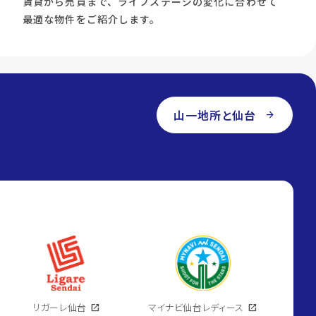
賃貸から売買まで、ライフステージの変化に合わせて
最適な物件をご紹介します。
山一地所と仙台
arrow_forward
リガーレ仙台
open_in_new
マイナビ仙台レディース
open_in_new