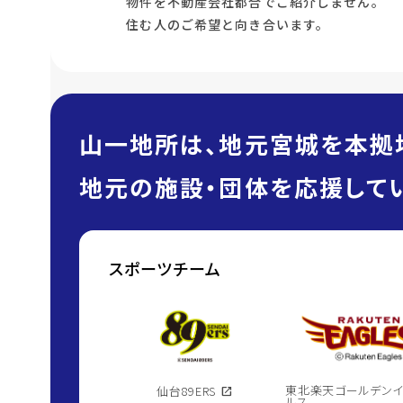
物件を不動産会社都合でご紹介しません。
住む人のご希望と向き合います。
山一地所は、地元宮城を本拠
地元の施設・団体を応援してい
スポーツチーム
東北楽天ゴールデン
仙台89ERS
open_in_new
ルス