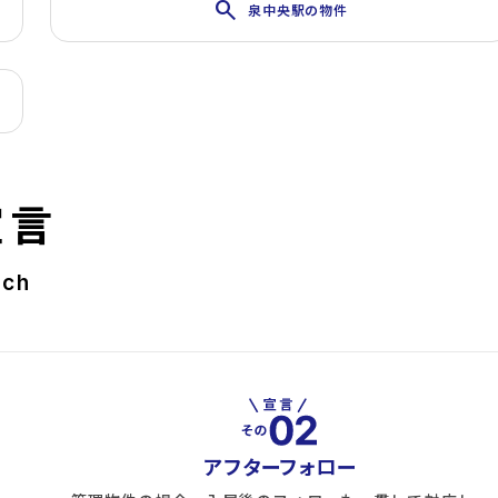
search
泉中央駅の物件
宣言
rch
アフターフォロー