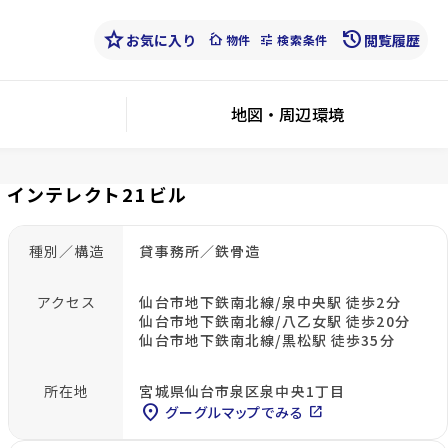
star
history
お気に入り
cottage
tune
閲覧履歴
物件
検索条件
地図・周辺環境
インテレクト21ビル
種別／構造
貸事務所／鉄骨造
アクセス
仙台市地下鉄南北線/泉中央駅 徒歩2分
仙台市地下鉄南北線/八乙女駅 徒歩20分
仙台市地下鉄南北線/黒松駅 徒歩35分
所在地
宮城県仙台市泉区泉中央1丁目
location_on
グーグルマップでみる
open_in_new