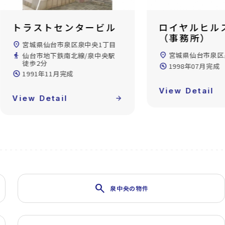
ロイヤルヒルズ泉ヶ丘
アクティ
（事務所）
丘A10
location_on
宮城県仙台市泉区泉ケ丘2丁目
location_on
宮城県仙台
build_circle
1998年07月完成
directions_walk
仙台市地下鉄
徒歩40分
build_circle
1988年03
View Detail
arrow_forward
View Deta
search
泉中央の物件