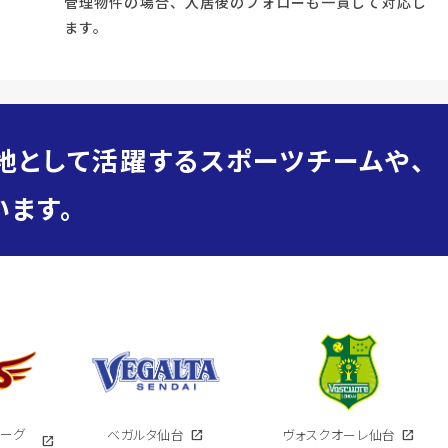
管理物件の場合、入居後のフォローも一貫して対応し
ます。
地として活躍するスポーツチームや、
ます。
イーグ
ベガルタ仙台
open_in_new
ヴォスクオーレ仙台
open_in_new
open_in_new