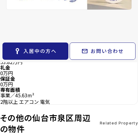
keyboard_arrow_right
貸会議室
keyboard_arrow_right
CM紹介
4階
open_in_new
月極駐車場
keyboard_arrow_right
space_dashboard
train
採用情報
9.867
万円
管理費
エリアから探す
路線から探す
4.554万円
star
keyboard_arrow_right
お気に入り
お気に入り
mail
物件
keyboard_arrow_right
お問い合わせ
key_vertical
mail
入居中の方へ
お問い合わせ
検索条件
keyboard_arrow_right
敷金
閲覧履歴
53.82万円
keyboard_arrow_right
礼金
keyboard_arrow_right
マイホームを考え始めたら
0万円
保証金
0万円
keyboard_arrow_right
ご購入の流れ・諸費用
専有面積
事業／45.63m²
2階以上
エアコン
電気
その他の仙台市泉区周辺
Related Property
の物件