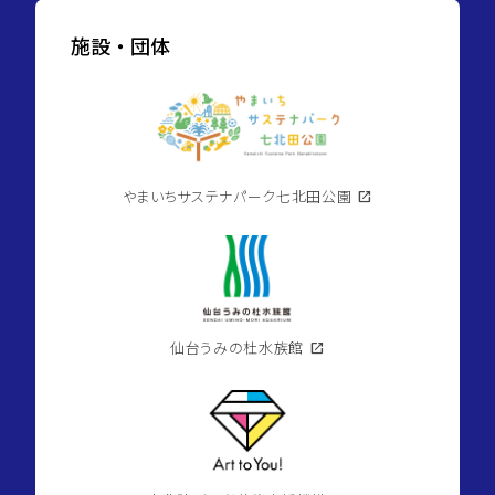
施設・団体
やまいちサステナパーク七北田公園
open_in_new
仙台うみの杜水族館
open_in_new