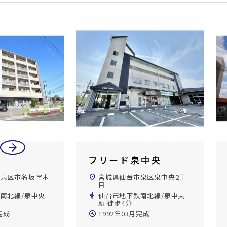
arrow_back
arrow_forward
フリード泉中央
市泉区市名坂字本
location_on
宮城県仙台市泉区泉中央2丁
目
南北線/泉中央
directions_walk
仙台市地下鉄南北線/泉中央
駅 徒歩4分
完成
build_circle
1992年03月完成