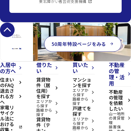
東北障がい者芸術支援機構
open_in_new
keyboard_arrow_up
50周年特設ページをみる
arrow_forward
入居中
借りた
買いた
不動産
arrow_forward_ios
arrow_forward_ios
arrow_forward_ios
の方へ
い
い
の管
arrow_forward_ios
理・活
住まい
賃貸物
マンショ
用
arrow_forward_ios
のFAQ
件（居
ンを探す
arrow_forward_ios
退去さ
住用）
エリアか
不動産
arrow_forward_ios
ら探す
れる方
を探す
の管理
arrow_forward_ios
路線から
へ
arrow_forward_ios
エリアか
arrow_forward_ios
を依頼
探す
arrow_forward_ios
ら探す
家電リ
戸建てを
したい
路線から
サイク
arrow_forward_ios
探す
山一地所
探す
ル法に
の賃貸管
賃貸物
arrow_forward_ios
エリアか
arrow_forward_ios
理
おける
ら探す
件（テ
損害保
open_in_new
路線から
収集・
ナン
arrow_forward_ios