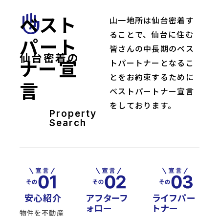
ベスト
front_hand
山一地所は仙台密着す
ることで、仙台に住む
パート
皆さんの中長期のベス
仙台密着の
ナー宣
トパートナーとなるこ
とをお約束するために
言
ベストパートナー宣言
をしております。
Property
Search
安心紹介
アフターフ
ライフパー
ォロー
トナー
物件を不動産