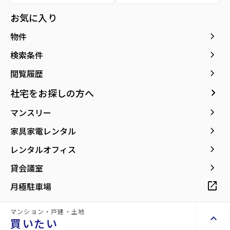
お気に入り
keyboard_arrow_right
物件
エントランス
keyboard_arrow_right
検索条件
keyboard_arrow_right
閲覧履歴
種別／構造
貸事務所／鉄骨造
keyboard_arrow_right
社宅をお探しの方へ
keyboard_arrow_right
マンスリー
アクセス
仙台市地下鉄南北線/泉中央駅 徒歩2分
仙台市地下鉄南北線/八乙女駅 徒歩20分
keyboard_arrow_right
家具家電レンタル
仙台市地下鉄南北線/黒松駅 徒歩35分
keyboard_arrow_right
レンタルオフィス
所在地
宮城県仙台市泉区泉中央1丁目
keyboard_arrow_right
貸会議室
location_on
グーグルマップでみる
open_in_new
open_in_new
月極駐車場
マンション・戸建・土地
現在募集中の物件
arrow_forward
keyboard_arrow_up
買いたい