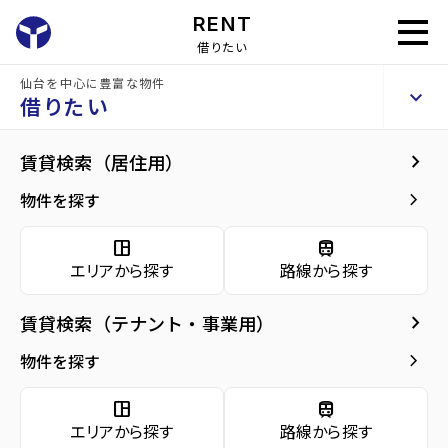
RENT
借りたい
仙台を中心に豊富な物件
インテレクト21ビル
keyboard_arrow_up
貸事務所
借りたい
keyboard_arrow_right
共用部
keyboard_arrow_right
賃貸検索（居住用）
home
仙台のテナント賃貸
仙台市泉区のテナント賃貸
泉中央駅のテナン
arrow_forward
建物概要
keyboard_arrow_right
物件を探す
インテレクト21ビル
arrow_forward
現在募集中の物件
space_dashboard
train
エリアから探す
路線から探す
共用部
arrow_forward
共用部
keyboard_arrow_right
賃貸検索（テナント・事業用）
arrow_forward
地図・周辺環境
keyboard_arrow_right
物件を探す
space_dashboard
train
エリアから探す
路線から探す