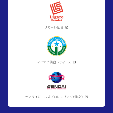
リガーレ仙台
open_in_new
マイナビ仙台レディース
open_in_new
センダイガールズプロレスリング（仙女）
open_in_new