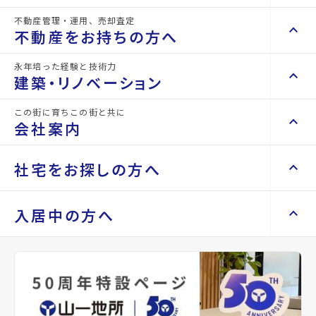
45.63m²
98670
4階
space_dashboard
currency_yen
arrow_forward
不動産管理・運用、売却査定
keyboard_arrow_right
keyboard_arrow_up
不動産を買いたい方へ
不動産をお持ちの方へ
print
mail
印刷
お問い合わせ
keyboard_arrow_right
マンションを探す
永年培った経験と技術力
keyboard_arrow_right
keyboard_arrow_up
不動産をお持ちの方へ
建築・リノベーション
同じ建物で現在募集中
space_dashboard
train
keyboard_arrow_right
不動産の管理を依頼したい
Properties For Rent
エリアから探す
路線から探す
の物件
この街に育ちこの街と共に
keyboard_arrow_right
keyboard_arrow_up
建築・リノベーション
会社案内
山一地所の賃貸管理
keyboard_arrow_right
keyboard_arrow_right
戸建てを探す
損害保険・生命保険代理店
keyboard_arrow_right
keyboard_arrow_right
施工事例
不動産を貸すまでの流れ
keyboard_arrow_right
keyboard_arrow_right
keyboard_arrow_up
会社案内
社宅をお探しの方へ
keyboard_arrow_right
Renotta（リノッタ）
space_dashboard
train
空き家サポートサービス
keyboard_arrow_right
エリアから探す
路線から探す
空き地サポートサービス
keyboard_arrow_right
keyboard_arrow_right
代表挨拶
keyboard_arrow_right
keyboard_arrow_up
社宅をお探しの方へ
入居中の方へ
keyboard_arrow_right
不動産を売却したい
keyboard_arrow_right
会社概要・沿革
keyboard_arrow_right
土地を探す
keyboard_arrow_right
マンスリーマンション
keyboard_arrow_right
買い取りサービス
店舗紹介
keyboard_arrow_right
keyboard_arrow_right
住まいのFAQ
買取リースバック
space_dashboard
train
keyboard_arrow_right
keyboard_arrow_right
家具家電レンタル
keyboard_arrow_right
山一地所と仙台
エリアから探す
路線から探す
keyboard_arrow_right
相続相談をしたい
keyboard_arrow_right
退去される方へ
keyboard_arrow_right
レンタルオフィス
keyboard_arrow_right
パーパス
keyboard_arrow_right
不動産に投資したい
keyboard_arrow_right
事業用・投資用を探す
※準備中 住まいのしおり（PDF）