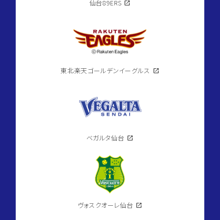
仙台89ERS
open_in_new
東北楽天ゴールデンイーグルス
open_in_new
ベガルタ仙台
open_in_new
ヴォスクオーレ仙台
open_in_new