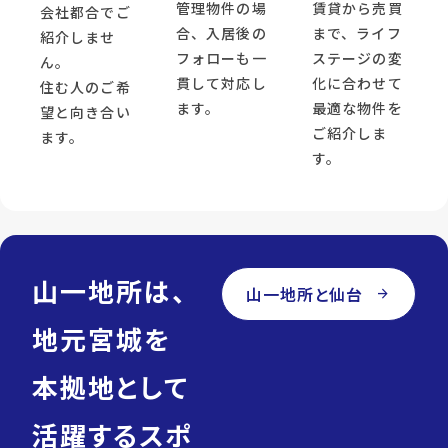
管理物件の場
賃貸から売買
会社都合でご
合、入居後の
まで、ライフ
紹介しませ
フォローも一
ステージの変
ん。
貫して対応し
化に合わせて
住む人のご希
ます。
最適な物件を
望と向き合い
ご紹介しま
ます。
す。
山一地所は、
山一地所と仙台
arrow_forward
地元宮城を
本拠地として
活躍するスポ