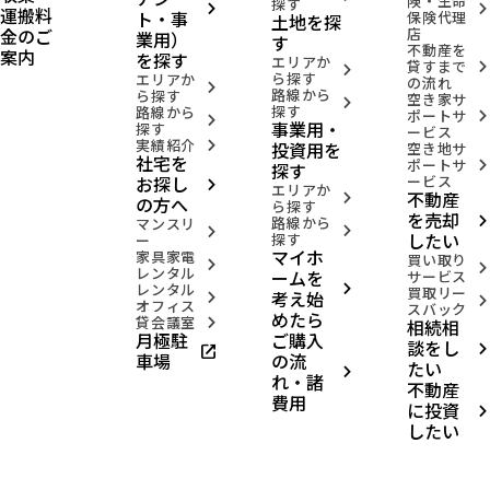
険・生命
探す
arrow_forward_ios
arrow_forward_ios
運搬料
ト・事
保険代理
土地を探
金のご
店
業用）
す
不動産を
案内
を探す
エリアか
貸すまで
arrow_forward_ios
arrow_forward_ios
ら探す
エリアか
の流れ
arrow_forward_ios
路線から
ら探す
空き家サ
arrow_forward_ios
探す
路線から
ポートサ
arrow_forward_ios
arrow_forward_ios
事業用・
探す
ービス
実績紹介
投資用を
arrow_forward_ios
空き地サ
社宅を
ポートサ
arrow_forward_ios
探す
お探し
ービス
arrow_forward_ios
エリアか
不動産
arrow_forward_ios
の方へ
ら探す
を売却
路線から
arrow_forward_ios
マンスリ
arrow_forward_ios
arrow_forward_ios
したい
探す
ー
マイホ
家具家電
買い取り
arrow_forward_ios
arrow_forward_ios
レンタル
ームを
サービス
レンタル
arrow_forward_ios
買取リー
考え始
arrow_forward_ios
arrow_forward_ios
オフィス
スバック
めたら
貸会議室
相続相
arrow_forward_ios
月極駐
ご購入
談をし
open_in_new
arrow_forward_ios
車場
の流
たい
arrow_forward_ios
れ・諸
不動産
費用
に投資
arrow_forward_ios
したい