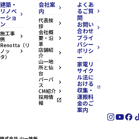
建築・
会社案
よくあ
arrow_forward_ios
リノベ
内
るご質
arrow_forward_ios
arrow_forward_ios
ーショ
問
代表挨
ン
お問い
arrow_forward_ios
拶
arrow_forward_ios
合わせ
会社概
施工事
プライ
arrow_forward_ios
要・沿
例
arrow_forward_ios
革
バシー
Renotta（リ
arrow_forward_ios
店舗紹
ポリシ
ノッ
arrow_forward_ios
arrow_forward_ios
介
タ）
ー
山一地
家電リ
所と仙
arrow_forward_ios
サイク
台
ル法に
パーパ
おける
arrow_forward_ios
ス
open_in_new
収集・
CM紹介
arrow_forward_ios
運搬料
採用情
open_in_new
報
金のご
案内
株式会社 山一地所