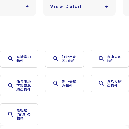
l
arrow_forward
View Detail
arrow_forward
宮城県の
仙台市泉
泉中央の
search
search
search
物件
区の物件
物件
仙台市地
泉中央駅
八乙女駅
search
search
search
下鉄南北
の物件
の物件
線の物件
黒松駅
search
(宮城)の
物件