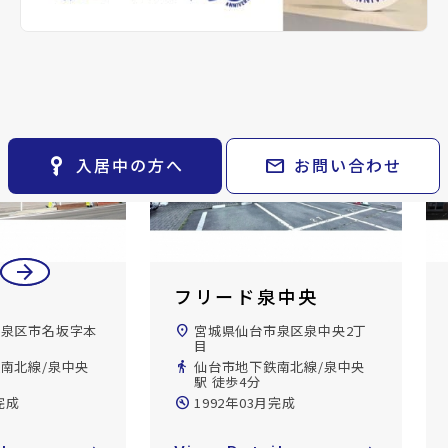
keyboard_arrow_right
貸会議室
keyboard_arrow_right
CM紹介
open_in_new
月極駐車場
keyboard_arrow_right
space_dashboard
train
採用情報
エリアから探す
路線から探す
keyboard_arrow_right
お気に入り
物件
keyboard_arrow_right
key_vertical
mail
入居中の方へ
お問い合わせ
検索条件
keyboard_arrow_right
閲覧履歴
keyboard_arrow_right
keyboard_arrow_right
マイホームを考え始めたら
arrow_back
arrow_forward
keyboard_arrow_right
ご購入の流れ・諸費用
フリード泉中央
市泉区市名坂字本
location_on
宮城県仙台市泉区泉中央2丁
目
南北線/泉中央
directions_walk
仙台市地下鉄南北線/泉中央
駅 徒歩4分
完成
build_circle
1992年03月完成