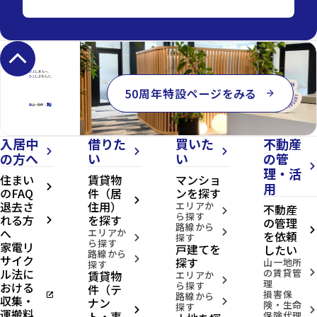
keyboard_arrow_up
50周年特設ページをみる
arrow_forward
入居中
借りた
買いた
不動産
arrow_forward_ios
arrow_forward_ios
arrow_forward_ios
の方へ
い
い
の管
arrow_forward_ios
理・活
住まい
賃貸物
マンショ
用
arrow_forward_ios
のFAQ
件（居
ンを探す
arrow_forward_ios
退去さ
住用）
エリアか
不動産
arrow_forward_ios
ら探す
れる方
を探す
の管理
arrow_forward_ios
路線から
へ
arrow_forward_ios
エリアか
arrow_forward_ios
を依頼
探す
arrow_forward_ios
ら探す
家電リ
戸建てを
したい
路線から
サイク
arrow_forward_ios
探す
山一地所
探す
ル法に
の賃貸管
賃貸物
arrow_forward_ios
エリアか
arrow_forward_ios
理
おける
ら探す
件（テ
損害保
open_in_new
路線から
収集・
ナン
arrow_forward_ios
険・生命
探す
arrow_forward_ios
arrow_forward_ios
運搬料
ト・事
保険代理