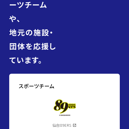
ーツチーム
や、
地元の施設・
団体を応援し
ています。
スポーツチーム
仙台89ERS
open_in_new