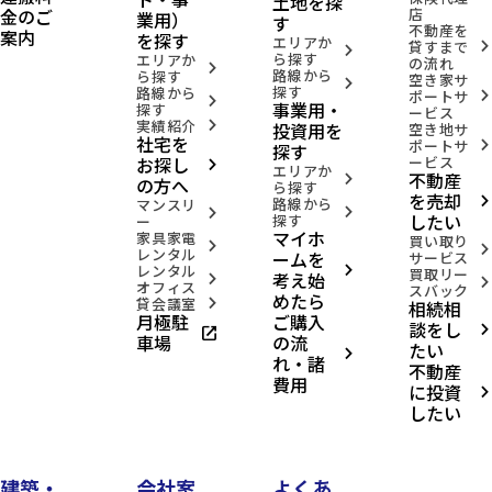
土地を探
金のご
店
業用）
す
不動産を
案内
を探す
エリアか
貸すまで
arrow_forward_ios
arrow_forward_ios
ら探す
エリアか
の流れ
arrow_forward_ios
路線から
ら探す
空き家サ
arrow_forward_ios
探す
路線から
ポートサ
arrow_forward_ios
arrow_forward_ios
事業用・
探す
ービス
実績紹介
投資用を
arrow_forward_ios
空き地サ
社宅を
ポートサ
arrow_forward_ios
探す
お探し
ービス
arrow_forward_ios
エリアか
不動産
arrow_forward_ios
の方へ
ら探す
を売却
路線から
arrow_forward_ios
マンスリ
arrow_forward_ios
arrow_forward_ios
したい
探す
ー
マイホ
家具家電
買い取り
arrow_forward_ios
arrow_forward_ios
レンタル
ームを
サービス
レンタル
arrow_forward_ios
買取リー
考え始
arrow_forward_ios
arrow_forward_ios
オフィス
スバック
めたら
貸会議室
相続相
arrow_forward_ios
月極駐
ご購入
談をし
open_in_new
arrow_forward_ios
車場
の流
たい
arrow_forward_ios
れ・諸
不動産
費用
に投資
arrow_forward_ios
したい
建築・
会社案
よくあ