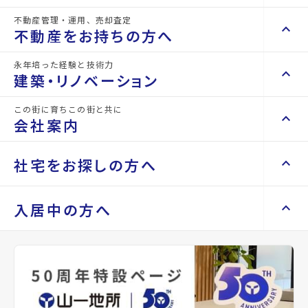
構造
RC(鉄筋コンクリー
階建
地上6階
ト)
不動産管理・運用、売却査定
keyboard_arrow_right
keyboard_arrow_up
不動産を買いたい方へ
不動産をお持ちの方へ
keyboard_arrow_right
マンションを探す
総戸数
-
管理
-
永年培った経験と技術力
keyboard_arrow_right
keyboard_arrow_up
不動産をお持ちの方へ
建築・リノベーション
space_dashboard
train
設備・条件
駐車場あり、エレベーター
keyboard_arrow_right
不動産の管理を依頼したい
エリアから探す
路線から探す
この街に育ちこの街と共に
keyboard_arrow_right
keyboard_arrow_up
建築・リノベーション
会社案内
備考
-
山一地所の賃貸管理
keyboard_arrow_right
keyboard_arrow_right
戸建てを探す
損害保険・生命保険代理店
keyboard_arrow_right
keyboard_arrow_right
施工事例
不動産を貸すまでの流れ
keyboard_arrow_right
keyboard_arrow_right
keyboard_arrow_up
会社案内
社宅をお探しの方へ
アバンサール泉中央で
keyboard_arrow_right
Renotta（リノッタ）
space_dashboard
train
空き家サポートサービス
keyboard_arrow_right
Properties For Rent
エリアから探す
路線から探す
空き地サポートサービス
keyboard_arrow_right
keyboard_arrow_right
代表挨拶
現在募集中の物件
keyboard_arrow_right
keyboard_arrow_up
社宅をお探しの方へ
入居中の方へ
keyboard_arrow_right
不動産を売却したい
keyboard_arrow_right
会社概要・沿革
keyboard_arrow_right
土地を探す
keyboard_arrow_right
マンスリーマンション
keyboard_arrow_right
買い取りサービス
店舗紹介
keyboard_arrow_right
その他の仙台市泉区周辺
keyboard_arrow_right
住まいのFAQ
買取リースバック
space_dashboard
train
keyboard_arrow_right
keyboard_arrow_right
家具家電レンタル
keyboard_arrow_right
山一地所と仙台
Related Property
の物件
エリアから探す
路線から探す
keyboard_arrow_right
相続相談をしたい
keyboard_arrow_right
退去される方へ
keyboard_arrow_right
レンタルオフィス
keyboard_arrow_right
パーパス
keyboard_arrow_right
不動産に投資したい
keyboard_arrow_right
事業用・投資用を探す
※準備中 住まいのしおり（PDF）