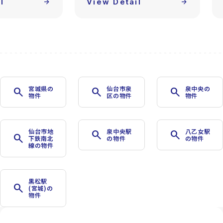
l
arrow_forward
View Detail
arrow_forward
宮城県の
仙台市泉
泉中央の
search
search
search
物件
区の物件
物件
仙台市地
泉中央駅
八乙女駅
search
search
search
下鉄南北
の物件
の物件
線の物件
黒松駅
search
(宮城)の
物件