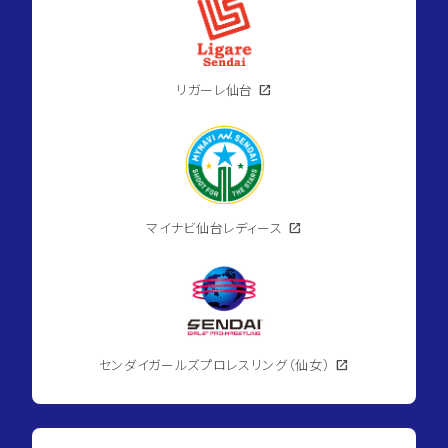
リガーレ仙台
open_in_new
マイナビ仙台レディース
open_in_new
センダイガールズプロレスリング（仙女）
open_in_new