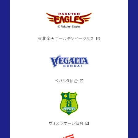
東北楽天ゴールデンイーグルス
open_in_new
ベガルタ仙台
open_in_new
ヴォスクオーレ仙台
open_in_new