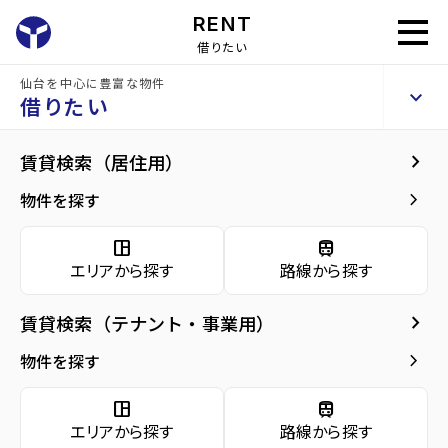
RENT
借りたい
仙台を中心に豊富な物件
アバンサール泉中央
keyboard_arrow_up
貸事務所
借りたい
keyboard_arrow_right
建物概要
keyboard_arrow_right
賃貸検索（居住用）
home
仙台のテナント賃貸
仙台市泉区のテナント賃貸
泉中央駅のテナン
arrow_forward
建物概要
keyboard_arrow_right
物件を探す
アバンサール泉中央
arrow_forward
現在募集中の物件
space_dashboard
train
エリアから探す
路線から探す
arrow_forward
共用部
種別／構造
貸事務所／RC(鉄筋コンクリート)
keyboard_arrow_right
賃貸検索（テナント・事業用）
arrow_forward
地図・周辺環境
アクセス
仙台市地下鉄南北線/泉中央駅 徒歩3分
keyboard_arrow_right
物件を探す
仙台市地下鉄南北線/八乙女駅 徒歩17分
仙台市地下鉄南北線/黒松駅 徒歩33分
space_dashboard
train
エリアから探す
路線から探す
所在地
宮城県仙台市泉区泉中央1丁目