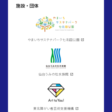
施設・団体
やまいちサステナパーク七北田公園
open_in_new
仙台うみの杜水族館
open_in_new
東北障がい者芸術支援機構
open_in_new