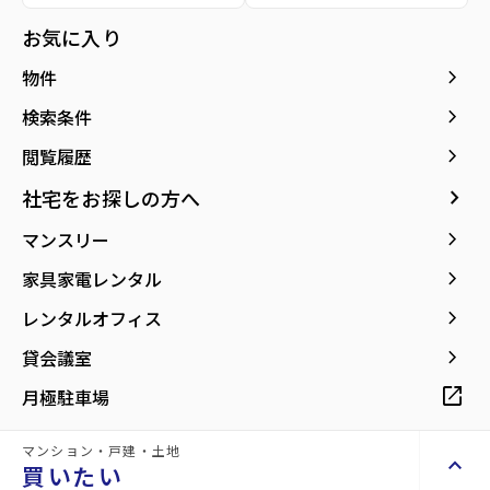
location_on
グーグルマップでみる
open_in_new
お気に入り
keyboard_arrow_right
物件
詳細情報
details
keyboard_arrow_right
検索条件
keyboard_arrow_right
閲覧履歴
物件名
アバンサール泉中央
keyboard_arrow_right
社宅をお探しの方へ
所在地
宮城県仙台市泉区泉中央1丁目
keyboard_arrow_right
マンスリー
keyboard_arrow_right
アクセス
仙台市地下鉄南北線/泉中央駅 徒歩3分
家具家電レンタル
仙台市地下鉄南北線/八乙女駅 徒歩17分
keyboard_arrow_right
レンタルオフィス
仙台市地下鉄南北線/黒松駅 徒歩33分
keyboard_arrow_right
貸会議室
location_on
グーグルマップでみる
open_in_new
open_in_new
月極駐車場
種別
貸事務所
築年月
1997年
01月
マンション・戸建・土地
keyboard_arrow_up
買いたい