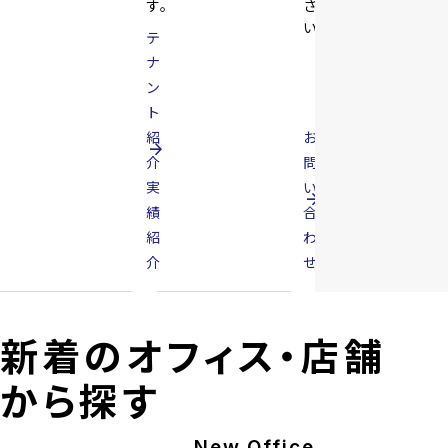
す。
さ
い。
テ
ナ
ン
ト
紹
お
arrow_forward
介
問
実
い
arrow_forward
績
合
紹
わ
介
せ
新着のオフィス・店舗
から探す
New Office