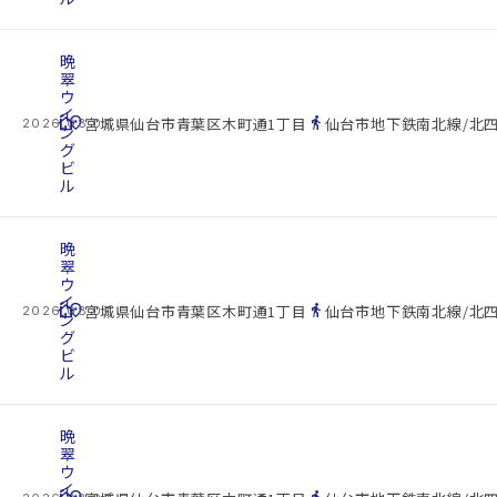
晩
翠
ウ
イ
cottage
location_on
directions_walk
宮城県仙台市青葉区木町通1丁目
仙台市地下鉄南北線/北四
2026.08.07
ン
グ
ビ
ル
晩
翠
ウ
イ
cottage
location_on
directions_walk
宮城県仙台市青葉区木町通1丁目
仙台市地下鉄南北線/北四
2026.08.07
ン
グ
ビ
ル
晩
翠
ウ
イ