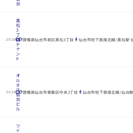
台
黒
松
3
丁
cottage
目
location_on
directions_walk
宮城県仙台市泉区黒松3丁目
仙台市地下鉄南北線/黒松駅 
2026.08.07
テ
ナ
ン
ト
オ
ル
タ
ス
cottage
location_on
directions_walk
宮城県仙台市青葉区中央2丁目
仙台市地下鉄南北線/仙台駅
2026.08.07
仙
台
ビ
ル
ツ
イ