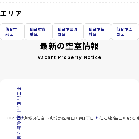
エリア
仙台市
仙台市青
仙台市宮城
仙台市若
仙台市太
泉区
葉区
野区
林区
白区
最新の空室情報
Vacant Property Notice
福
田
町
南
1
丁
cottage
目
location_on
directions_walk
宮城県仙台市宮城野区福田町南1丁目
仙石線/福田町駅 徒
2026.08.07
倉
庫
付
事