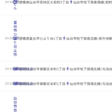
和
cottage
location_on
directions_walk
宮城県仙台市若林区大和町3丁目
仙台市地下鉄東西線/卸町
2026.08.07
ビ
ル
富
谷
市
ひ
cottage
よ
location_on
directions_walk
宮城県富谷市ひより台1丁目
仙台市地下鉄南北線/泉中央駅 
2026.08.07
り
台
土
地
cottage
HANIX.B.L.D
location_on
directions_walk
宮城県仙台市青葉区本町1丁目
仙台市地下鉄南北線/勾当台
2026.08.07
cottage
HANIX.B.L.D
location_on
directions_walk
宮城県仙台市青葉区本町1丁目
仙台市地下鉄南北線/勾当台
2026.08.07
仙
台
市
若