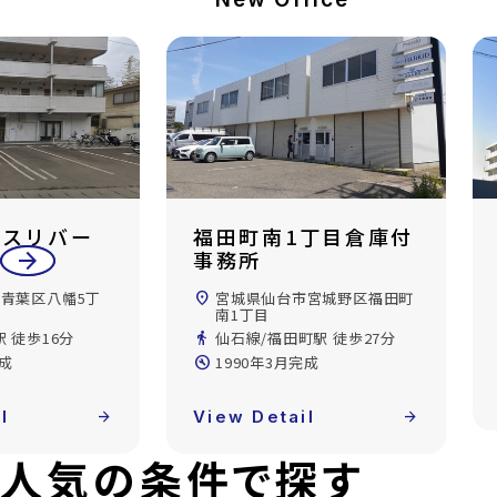
1丁目倉庫付
Kanon Sendai
arrow_back
arrow_forward
location_on
宮城県仙台市太白区郡山5丁
目
台市宮城野区福田町
directions_walk
東北本線/太子堂駅 徒歩18分
田町駅 徒歩27分
build_circle
2014年3月完成
月完成
View Detail
arrow_forward
ail
arrow_forward
人気の条件で探す