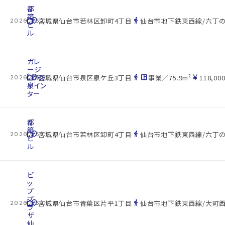
都
築
cottage
location_on
directions_walk
宮城県仙台市若林区卸町4丁目
仙台市地下鉄東西線/六丁の
2026.08.07
ビ
ル
ガレ
ージ
cottage
CORE
location_on
directions_walk
space_dashboard
currency_yen
宮城県仙台市泉区泉ケ丘3丁目
事業／75.9m²
118,000
2026.08.07
泉イン
ター
都
築
cottage
location_on
directions_walk
宮城県仙台市若林区卸町4丁目
仙台市地下鉄東西線/六丁の
2026.08.07
ビ
ル
ビ
ッ
プ
プ
cottage
location_on
directions_walk
宮城県仙台市青葉区片平1丁目
仙台市地下鉄東西線/大町西
2026.08.07
ラ
ザ
仙