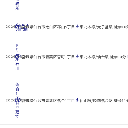
務
所
Kanon
cottage
location_on
directions_walk
宮城県仙台市太白区郡山5丁目
東北本線/太子堂駅 徒歩18
2026.08.07
Sendai
ド
ミ
ー
cottage
location_on
directions_walk
space
宮城県仙台市青葉区宮町1丁目
東北本線/仙台駅 徒歩14分
2026.08.07
ル
石
川
落
合
1
丁
cottage
location_on
directions_walk
宮城県仙台市青葉区落合1丁目
仙山線/陸前落合駅 徒歩11
2026.08.07
目
戸
建
て