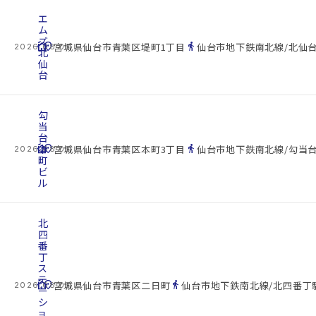
エ
ム
ズ
cottage
location_on
directions_walk
宮城県仙台市青葉区堤町1丁目
仙台市地下鉄南北線/北仙台
2026.08.07
北
仙
台
勾
当
台
cottage
本
location_on
directions_walk
宮城県仙台市青葉区本町3丁目
仙台市地下鉄南北線/勾当台
2026.08.07
町
ビ
ル
北
四
番
丁
ス
テ
cottage
location_on
directions_walk
宮城県仙台市青葉区二日町
仙台市地下鉄南北線/北四番丁駅
2026.08.07
ー
シ
ョ