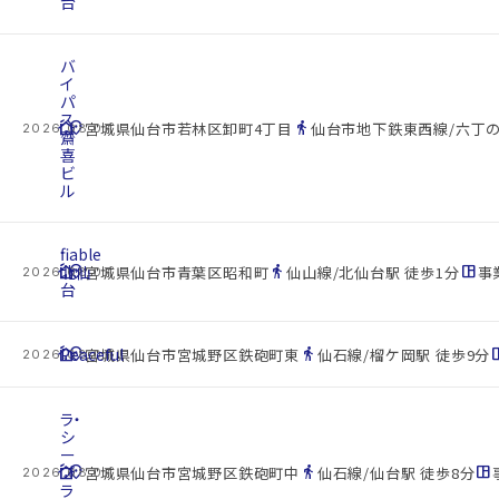
台
バ
イ
パ
ス
cottage
location_on
directions_walk
宮城県仙台市若林区卸町4丁目
仙台市地下鉄東西線/六丁の
2026.08.07
齋
喜
ビ
ル
fiable
cottage
北仙
location_on
directions_walk
space_dashboard
宮城県仙台市青葉区昭和町
仙山線/北仙台駅 徒歩1分
事業
2026.08.07
台
cottage
Peaceful
location_on
directions_walk
space_d
宮城県仙台市宮城野区鉄砲町東
仙石線/榴ケ岡駅 徒歩9分
2026.08.07
ラ・
シ
ー
cottage
プ
location_on
directions_walk
space_dashboard
宮城県仙台市宮城野区鉄砲町中
仙石線/仙台駅 徒歩8分
2026.08.07
ラ