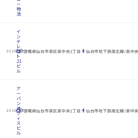
ー
物
流
イ
ン
テ
レ
cottage
ク
location_on
directions_walk
宮城県仙台市泉区泉中央1丁目
仙台市地下鉄南北線/泉中央
2026.08.07
ト
21
ビ
ル
ア
ー
バ
ン
オ
cottage
location_on
directions_walk
宮城県仙台市泉区泉中央1丁目
仙台市地下鉄南北線/泉中央
2026.08.07
フ
ィ
ス
ビ
ル