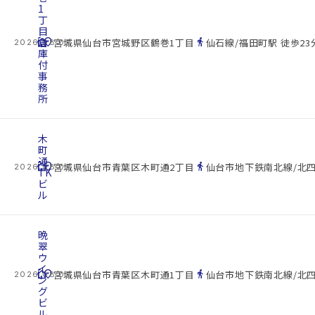
1
丁
目
cottage
倉
location_on
directions_walk
宮城県仙台市宮城野区鶴巻1丁目
仙石線/福田町駅 徒歩23
2026.08.07
庫
付
事
務
所
木
町
通
cottage
location_on
directions_walk
宮城県仙台市青葉区木町通2丁目
仙台市地下鉄南北線/北四
2026.08.07
TK
ビ
ル
晩
翠
ウ
イ
cottage
location_on
directions_walk
宮城県仙台市青葉区木町通1丁目
仙台市地下鉄南北線/北四
2026.08.07
ン
グ
ビ
ル