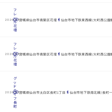
フ
レ
ー
cottage
location_on
directions_walk
宮城県仙台市青葉区花壇
仙台市地下鉄東西線/大町西公園駅
2026.08.07
ル
花
壇
フ
レ
ー
cottage
location_on
directions_walk
宮城県仙台市青葉区花壇
仙台市地下鉄東西線/大町西公園駅
2026.08.07
ル
花
壇
グ
ッ
ド
ラ
cottage
location_on
directions_walk
宮城県仙台市太白区長町1丁目
仙台市地下鉄南北線/長町一
2026.08.07
イ
フ
長
町