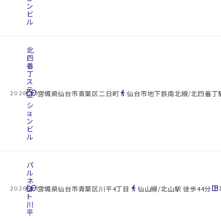
ン
ビ
ル
北
四
番
丁
ス
テ
cottage
location_on
directions_walk
宮城県仙台市青葉区二日町
仙台市地下鉄南北線/北四番丁駅
2026.08.07
ー
シ
ョ
ン
ビ
ル
パ
ル
ネ
cottage
ッ
location_on
directions_walk
space_dashboard
宮城県仙台市青葉区川平4丁目
仙山線/北山駅 徒歩44分
2026.08.07
ト
川
平