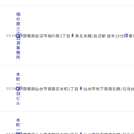
相
の
原
三
丁
cottage
location_on
directions_walk
space_dashboard
宮城県岩沼市相の原3丁目
東北本線/岩沼駅 徒歩23分
事
2026.08.07
目
貸
事
務
所
本
町
一
cottage
丁
location_on
directions_walk
宮城県仙台市青葉区本町1丁目
仙台市地下鉄南北線/勾当台
2026.08.07
目
ビ
ル
本
町
一