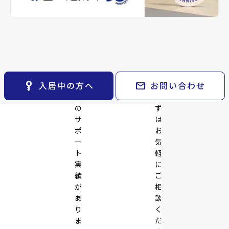
※準備中 住まいのしおり（PDF）
space_dashboard
train
採用情報
keyboard_arrow_right
月極駐車場
舗・
ご
open_in_new
エリアから探す
路線から探す
事
提
業
案
お気に入り
keyboard_arrow_right
拠
い
点
た
物件
keyboard_arrow_right
の
し
検索条件
keyboard_arrow_right
開
ま
閲覧履歴
keyboard_arrow_right
key_vertical
mail
入居中の方へ
お問い合わせ
発
す。
keyboard_arrow_right
マイホームを考え始めたら
で
ま
の
ず
keyboard_arrow_right
ご購入の流れ・諸費用
サ
は
ポ
お
ー
気
ト
軽
実
に
績
ご
が
相
あ
談
り
く
ま
だ