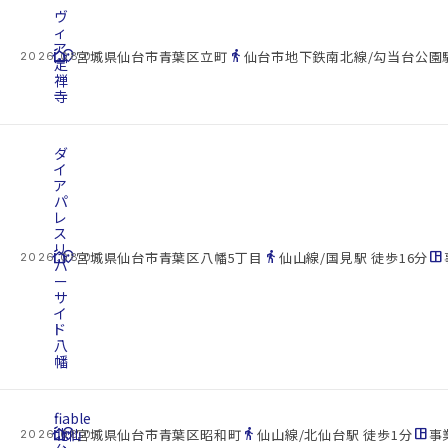
ヴ
ィ
ア
cottage
location_on
directions_walk
宮城県仙台市青葉区立町
仙台市地下鉄南北線/勾当台公園駅
2026.08.07
定
禅
寺
ダ
イ
ア
パ
レ
ス
リ
cottage
location_on
directions_walk
space_dashboard
宮城県仙台市青葉区八幡5丁目
仙山線/国見駅 徒歩16分
2026.08.07
バ
ー
サ
イ
ド
八
幡
fiable
cottage
北仙
location_on
directions_walk
space_dashboard
宮城県仙台市青葉区昭和町
仙山線/北仙台駅 徒歩1分
事業
2026.08.07