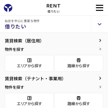
RENT
借りたい
home
借りたい
テナントを探す
仙台を中心に豊富な物件
keyboard_arrow_up
借りたい
keyboard_arrow_right
賃貸検索（居住用）
物件を探す
keyboard_arrow_right
space_dashboard
train
エリアから探す
路線から探す
space_dashboard
train
エリアから探す
路線から探す
keyboard_arrow_right
賃貸検索（テナント・事業用）
種別から探す
物件を探す
keyboard_arrow_right
source_environment
cottage
apartment
space_dashboard
train
domain
レンタ
エリアから探す
路線から探す
貸土
ル