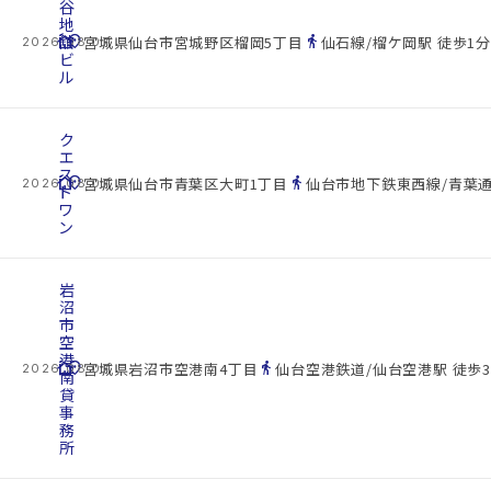
谷
地
cottage
舘
location_on
directions_walk
宮城県仙台市宮城野区榴岡5丁目
仙石線/榴ケ岡駅 徒歩1分
2026.08.07
ビ
ル
ク
エ
ス
cottage
location_on
directions_walk
宮城県仙台市青葉区大町1丁目
仙台市地下鉄東西線/青葉通
2026.08.07
ト
ワ
ン
岩
沼
市
空
港
cottage
location_on
directions_walk
宮城県岩沼市空港南4丁目
仙台空港鉄道/仙台空港駅 徒歩3
2026.08.07
南
貸
事
務
所