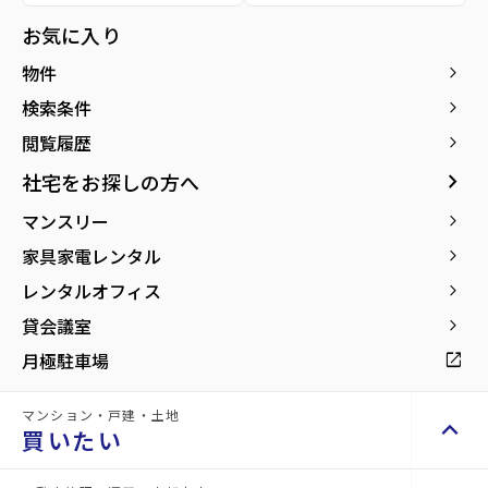
オフィ
地
オフィ
店舗
ス
その他
お気に入り
ス
物件
keyboard_arrow_right
検索条件
keyboard_arrow_right
閲覧履歴
keyboard_arrow_right
安
お
keyboard_arrow_right
社宅をお探しの方へ
心
悩
マンスリー
keyboard_arrow_right
し
み
て
中
家具家電レンタル
keyboard_arrow_right
お
の
レンタルオフィス
keyboard_arrow_right
任
方
せ
も
貸会議室
keyboard_arrow_right
い
お
月極駐車場
open_in_new
た
気
だ
軽
け
に
マンション・戸建・土地
keyboard_arrow_up
買いたい
る
ご
豊
相
富
談