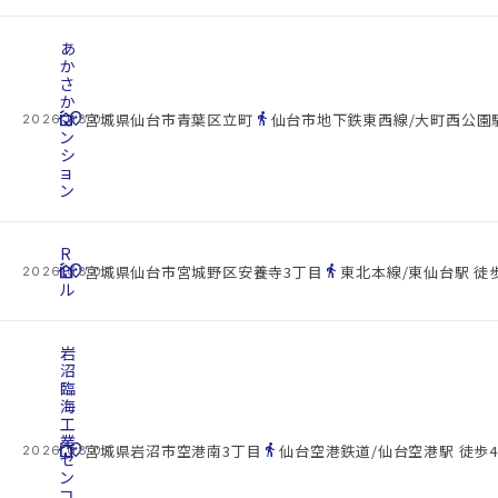
あ
か
さ
か
cottage
マ
location_on
directions_walk
宮城県仙台市青葉区立町
仙台市地下鉄東西線/大町西公園駅
2026.08.07
ン
シ
ョ
ン
R
cottage
ビ
location_on
directions_walk
宮城県仙台市宮城野区安養寺3丁目
東北本線/東仙台駅 徒歩
2026.08.07
ル
岩
沼
臨
海
工
業
cottage
location_on
directions_walk
宮城県岩沼市空港南3丁目
仙台空港鉄道/仙台空港駅 徒歩4
2026.08.07
セ
ン
コ