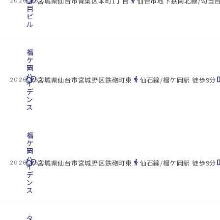
cottage
丁
location_on
directions_walk
宮城県仙台市青葉区本町1丁目
仙台市地下鉄南北線/勾当台
2026.08.07
目
ビ
ル
榴
ケ
岡
ハ
cottage
location_on
directions_walk
space_d
宮城県仙台市宮城野区鉄砲町東
仙石線/榴ケ岡駅 徒歩9分
2026.08.07
イ
デ
ン
ス
榴
ケ
岡
ハ
cottage
location_on
directions_walk
space_d
宮城県仙台市宮城野区鉄砲町東
仙石線/榴ケ岡駅 徒歩9分
2026.08.07
イ
デ
ン
ス
タ