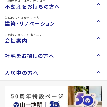
不動産管理・運用、売却査定
keyboard_arrow_up
keyboard_arrow_right
不動産を買いたい方へ
な
く
不動産をお持ちの方へ
紹
だ
マンションを探す
keyboard_arrow_right
介
さ
永年培った経験と技術力
keyboard_arrow_up
keyboard_arrow_right
不動産をお持ちの方へ
実
い。
建築・リノベーション
space_dashboard
train
績
事
エリアから探す
路線から探す
不動産の管理を依頼したい
keyboard_arrow_right
山
業
この街に育ちこの街と共に
keyboard_arrow_up
一
内
keyboard_arrow_right
建築・リノベーション
山一地所の賃貸管理
keyboard_arrow_right
会社案内
戸建てを探す
keyboard_arrow_right
地
容
損害保険・生命保険代理店
keyboard_arrow_right
施工事例
keyboard_arrow_right
所
を
不動産を貸すまでの流れ
keyboard_arrow_right
space_dashboard
train
に
お
Renotta（リノッタ）
空き家サポートサービス
keyboard_arrow_up
keyboard_arrow_right
keyboard_arrow_right
会社案内
keyboard_arrow_right
社宅をお探しの方へ
エリアから探す
路線から探す
は
聞
空き地サポートサービス
keyboard_arrow_right
代表挨拶
keyboard_arrow_right
様々
き
不動産を売却したい
keyboard_arrow_right
土地を探す
keyboard_arrow_right
な
し
会社概要・沿革
keyboard_arrow_up
keyboard_arrow_right
keyboard_arrow_right
社宅をお探しの方へ
入居中の方へ
分
て、
買い取りサービス
keyboard_arrow_right
店舗紹介
keyboard_arrow_right
space_dashboard
train
野
最
マンスリーマンション
keyboard_arrow_right
買取リースバック
keyboard_arrow_right
で
適
エリアから探す
路線から探す
山一地所と仙台
keyboard_arrow_right
家具家電レンタル
keyboard_arrow_right
keyboard_arrow_right
住まいのFAQ
相続相談をしたい
keyboard_arrow_right
の
な
パーパス
keyboard_arrow_right
新
物
レンタルオフィス
keyboard_arrow_right
事業用・投資用を探す
keyboard_arrow_right
不動産に投資したい
keyboard_arrow_right
keyboard_arrow_right
退去される方へ
規
件
CM紹介
keyboard_arrow_right
貸会議室
keyboard_arrow_right
店
を