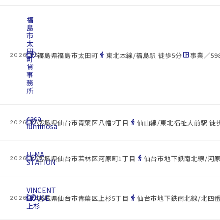
福
島
市
太
田
cottage
location_on
directions_walk
space_dashboard
福島県福島市太田町
東北本線/福島駅 徒歩5分
事業／598
2026.08.07
町
貸
事
務
所
casa
cottage
location_on
directions_walk
宮城県仙台市青葉区八幡2丁目
仙山線/東北福祉大前駅 徒歩
2026.08.07
luminosa
U-MA
cottage
location_on
directions_walk
宮城県仙台市若林区河原町1丁目
仙台市地下鉄南北線/河原
2026.08.07
STATION
VINCENT
cottage
HOUSE
location_on
directions_walk
宮城県仙台市青葉区上杉5丁目
仙台市地下鉄南北線/北四番
2026.08.07
上杉