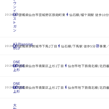
ウ
ン
イ
cottage
ー
location_on
directions_walk
宮城県仙台市宮城野区鉄砲町東
仙石線/榴ケ岡駅 徒歩10分
2026.08.07
ス
ト
ガ
ン
K2.Planning
cottage
location_on
directions_walk
space_dashboard
宮城県多賀城市下馬2丁目
仙石線/下馬駅 徒歩5分
事業／
2026.08.07
BLD
ONE
cottage
HOUSE
location_on
directions_walk
宮城県仙台市青葉区上杉2丁目
仙台市地下鉄南北線/北四番
2026.08.07
上杉
ONE
cottage
HOUSE
location_on
directions_walk
宮城県仙台市青葉区上杉2丁目
仙台市地下鉄南北線/北四番
2026.08.07
上杉
大