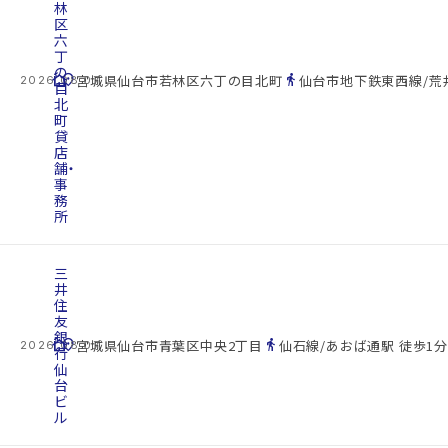
林
区
六
丁
の
cottage
location_on
directions_walk
宮城県仙台市若林区六丁の目北町
仙台市地下鉄東西線/荒井
2026.08.07
目
北
町
貸
店
舗・
事
務
所
三
井
住
友
銀
cottage
location_on
directions_walk
宮城県仙台市青葉区中央2丁目
仙石線/あおば通駅 徒歩1分
2026.08.07
行
仙
台
ビ
ル