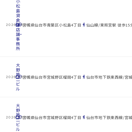
小
松
島
貸
倉
cottage
庫・
location_on
directions_walk
宮城県仙台市青葉区小松島4丁目
仙山線/東照宮駅 徒歩15
2026.08.07
店
舗・
事
務
所
大
野
第
cottage
location_on
directions_walk
宮城県仙台市宮城野区榴岡4丁目
仙台市地下鉄東西線/宮城
2026.08.07
二
ビ
ル
大
野
第
cottage
location_on
directions_walk
宮城県仙台市宮城野区榴岡4丁目
仙台市地下鉄東西線/宮城
2026.08.07
二
ビ
ル