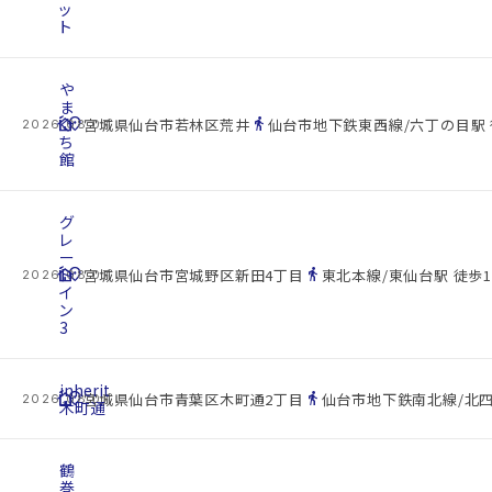
ッ
ト
や
ま
cottage
ぐ
location_on
directions_walk
宮城県仙台市若林区荒井
仙台市地下鉄東西線/六丁の目駅 
2026.08.07
ち
館
グ
レ
ー
cottage
ト
location_on
directions_walk
宮城県仙台市宮城野区新田4丁目
東北本線/東仙台駅 徒歩1
2026.08.07
イ
ン
3
inherit
cottage
location_on
directions_walk
宮城県仙台市青葉区木町通2丁目
仙台市地下鉄南北線/北四
2026.08.07
木町通
鶴
巻