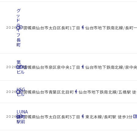
グ
ッ
ド
ラ
cottage
location_on
directions_walk
宮城県仙台市太白区長町1丁目
仙台市地下鉄南北線/長町一
2026.08.07
イ
フ
長
町
第
cottage
3TAS
location_on
directions_walk
宮城県仙台市泉区泉中央1丁目
仙台市地下鉄南北線/泉中央
2026.08.07
ビル
HSG
cottage
location_on
directions_walk
宮城県仙台市青葉区北目町
仙台市地下鉄南北線/五橋駅 徒
2026.08.07
ビル
LUNA
cottage
長町
location_on
directions_walk
space_dashboa
宮城県仙台市太白区長町5丁目
東北本線/長町駅 徒歩3分
2026.08.07
駅前