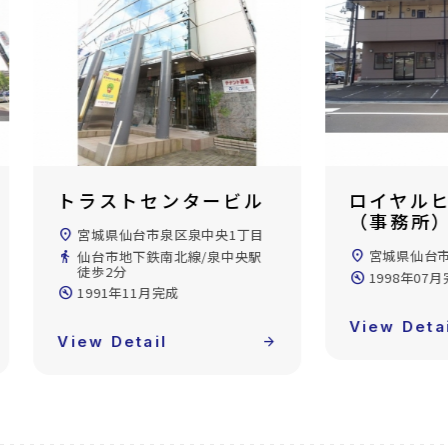
ロイヤルヒルズ泉ヶ丘
アクティ
（事務所）
丘A10
location_on
宮城県仙台市泉区泉ケ丘2丁目
location_on
宮城県仙台
build_circle
1998年07月完成
directions_walk
仙台市地下鉄
徒歩40分
build_circle
1988年03
View Detail
arrow_forward
View Deta