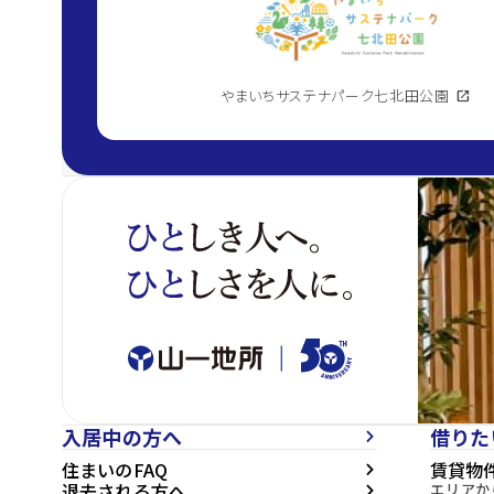
やまいちサステナパーク七北田公園
open_in_new
入居中の方へ
借りた
arrow_forward_ios
住まいのFAQ
賃貸物
arrow_forward_ios
退去される方へ
エリアか
arrow_forward_ios