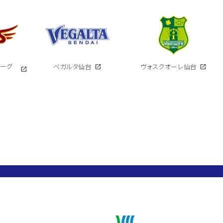
イーグ
ベガルタ仙台
open_in_new
ヴォスクオーレ仙台
open_in_new
open_in_new