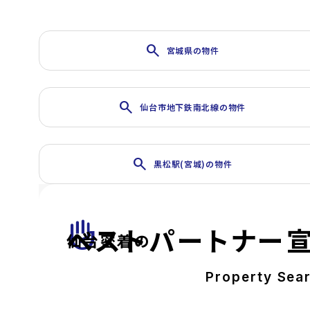
search
宮城県の物件
search
仙台市地下鉄南北線の物件
search
黒松駅(宮城)の物件
front_hand
ベストパートナー
仙台密着の
Property Sea