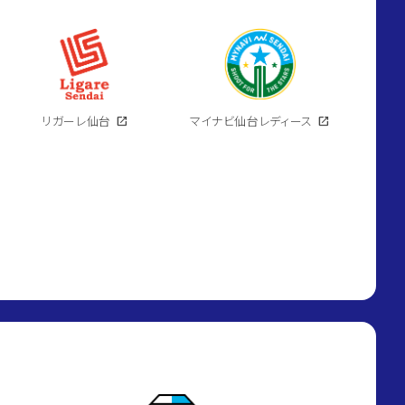
リガーレ仙台
open_in_new
マイナビ仙台レディース
open_in_new