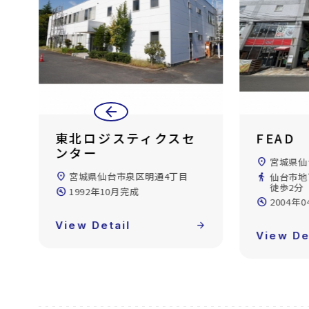
arrow_back
FEAD
ＷＩＮ
location_on
宮城県仙台市泉区泉中央1丁目
location_on
宮城県仙
directions_walk
仙台市地下鉄南北線/泉中央駅
directions_walk
仙台市地
徒歩2分
徒歩3分
build_circle
2004年04月完成
build_circle
2005年
forward
View Detail
arrow_forward
View De