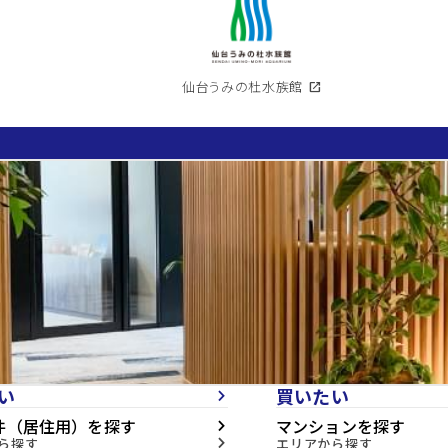
仙台うみの杜水族館
open_in_new
い
買いたい
arrow_forward_ios
件（居住用）を探す
マンションを探す
arrow_forward_ios
ら探す
エリアから探す
arrow_forward_ios