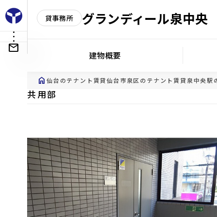
グランディール泉中央
貸事務所
建物概要
home
仙台のテナント賃貸
仙台市泉区のテナント賃貸
泉中央駅
共用部