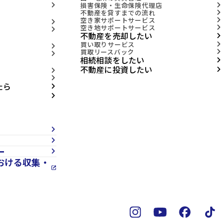
損害保険・生命保険代理店
arrow_forward_ios
arrow_forward_ios
不動産を貸すまでの流れ
arrow_forward_ios
空き家サポートサービス
arrow_forward_ios
arrow_forward_ios
空き地サポートサービス
arrow_forward_ios
arrow_forward_ios
不動産を売却したい
arrow_forward_ios
買い取りサービス
arrow_forward_ios
arrow_forward_ios
買取リースバック
arrow_forward_ios
arrow_forward_ios
相続相談をしたい
arrow_forward_ios
不動産に投資したい
arrow_forward_ios
arrow_forward_ios
arrow_forward_ios
たら
arrow_forward_ios
arrow_forward_ios
arrow_forward_ios
arrow_forward_ios
ー
arrow_forward_ios
おける収集・
open_in_new