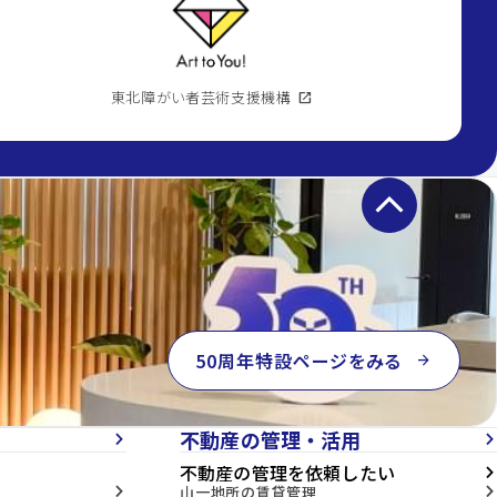
東北障がい者芸術支援機構
open_in_new
keyboard_arrow_up
50周年特設ページをみる
arrow_forward
不動産の管理・活用
arrow_forward_ios
arrow_forward_ios
不動産の管理を依頼したい
arrow_forward_ios
山一地所の賃貸管理
arrow_forward_ios
arrow_forward_ios