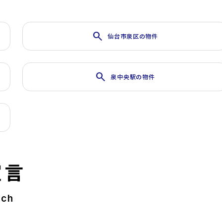
search
仙台市泉区の物件
search
泉中央駅の物件
宣言
rch