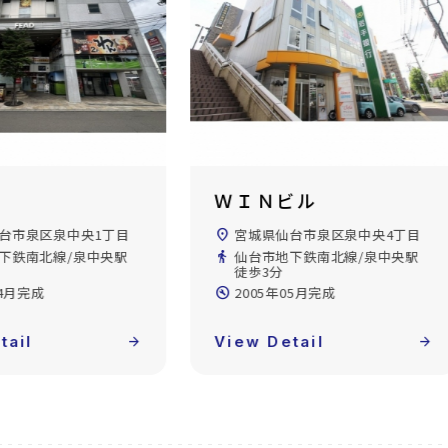
ビル
トラストセンタービル
台市泉区泉中央4丁目
location_on
宮城県仙台市泉区泉中央1丁目
下鉄南北線/泉中央駅
directions_walk
仙台市地下鉄南北線/泉中央駅
徒歩2分
05月完成
build_circle
1991年11月完成
tail
arrow_forward
View Detail
arrow_forward