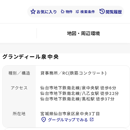
star
history
お気に入り
cottage
tune
閲覧履歴
物件
検索条件
地図・周辺環境
グランディール泉中央
種別／構造
貸事務所／RC(鉄筋コンクリート)
アクセス
仙台市地下鉄南北線/泉中央駅 徒歩6分
仙台市地下鉄南北線/八乙女駅 徒歩22分
仙台市地下鉄南北線/黒松駅 徒歩37分
所在地
宮城県仙台市泉区泉中央3丁目
location_on
グーグルマップでみる
open_in_new