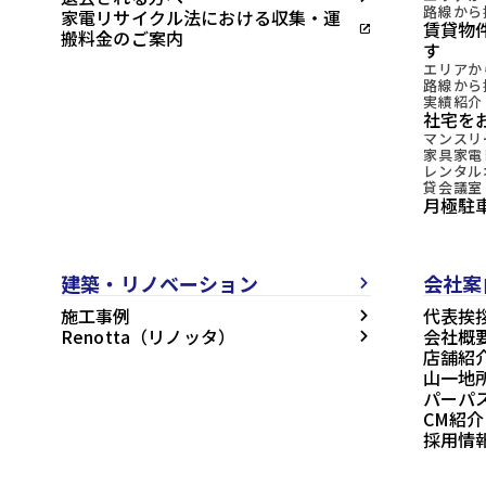
路線から
家電リサイクル法における収集・運
賃貸物
open_in_new
搬料金のご案内
す
エリアか
路線から
実績紹介
社宅を
マンスリ
家具家電
レンタル
貸会議室
月極駐
建築・リノベーション
会社案
arrow_forward_ios
施工事例
代表挨
arrow_forward_ios
Renotta（リノッタ）
会社概
arrow_forward_ios
店舗紹
山一地
パーパ
CM紹介
採用情