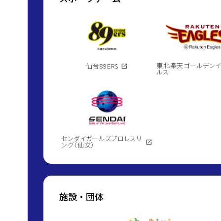
東北楽天ゴールデン
仙台89ERS
open_in_new
ルス
センダイガールズプロレスリ
open_in_new
ング（仙女）
施設・団体