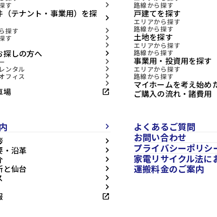
探す
路線から探す
arrow_forward_ios
件（テナント・事業用）を探
戸建てを探す
arrow_forward_ios
エリアから探す
路線から探す
ら探す
arrow_forward_ios
土地を探す
探す
arrow_forward_ios
エリアから探す
arrow_forward_ios
お探しの方へ
路線から探す
arrow_forward_ios
事業用・投資用を探す
ー
arrow_forward_ios
レンタル
エリアから探す
arrow_forward_ios
オフィス
路線から探す
arrow_forward_ios
マイホームを考え始め
arrow_forward_ios
車場
open_in_new
ご購入の流れ・諸費用
内
よくあるご質問
arrow_forward_ios
お問い合わせ
拶
arrow_forward_ios
プライバシーポリシ
要・沿革
arrow_forward_ios
家電リサイクル法に
介
arrow_forward_ios
運搬料金のご案内
所と仙台
arrow_forward_ios
ス
arrow_forward_ios
arrow_forward_ios
報
open_in_new