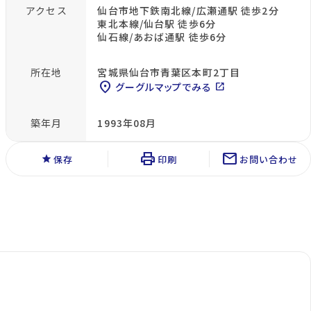
アクセス
仙台市地下鉄南北線/広瀬通駅 徒歩2分
東北本線/仙台駅 徒歩6分
仙石線/あおば通駅 徒歩6分
所在地
宮城県仙台市青葉区本町2丁目
location_on
グーグルマップでみる
open_in_new
築年月
1993年08月
print
mail
star
保存
印刷
お問い合わせ