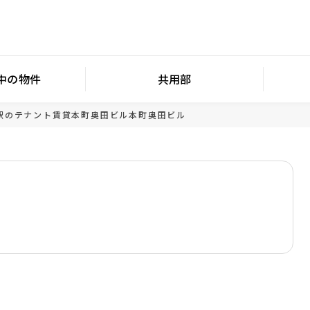
中の物件
共用部
駅のテナント賃貸
本町奥田ビル
本町奥田ビル