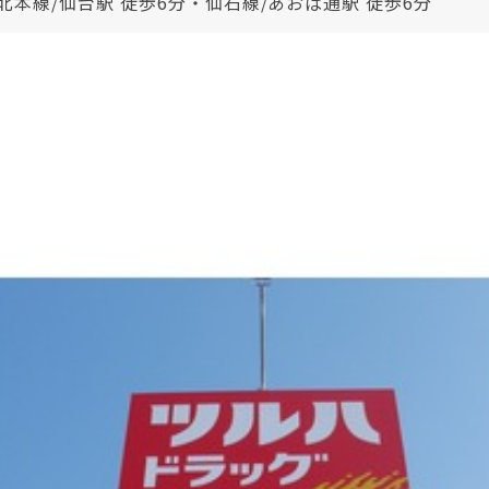
北本線/仙台駅 徒歩6分・仙石線/あおば通駅 徒歩6分