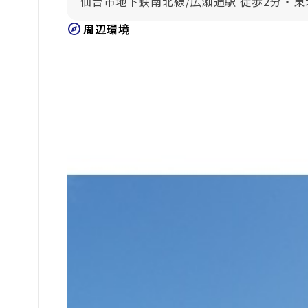
仙台市地下鉄南北線/広瀬通駅 徒歩2分・東
explore
周辺環境