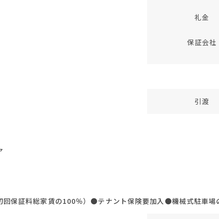
礼金
保証会社
引渡
ア
初回保証料総家賃の100％）●テナント保険要加入●機械式駐車場