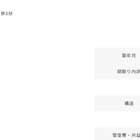
徒歩2分
築年月
間取り内
構造
管理費・共