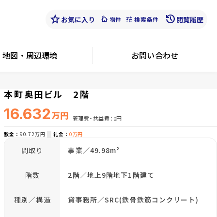
star
history
お気に入り
cottage
tune
閲覧履歴
物件
検索条件
地図・周辺環境
お問い合わせ
本町奥田ビル 2階
16.632
万円
管理費・共益費
0円
敷金
90.72万円
礼金
0万円
間取り
事業／49.98m²
階数
2階／地上9階地下1階建て
種別／構造
貸事務所／SRC(鉄骨鉄筋コンクリート)