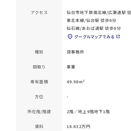
アクセス
仙台市地下鉄南北線/広瀬通駅 
東北本線/仙台駅 徒歩6分
仙石線/あおば通駅 徒歩6分
location_on
グーグルマップでみる
open_in_new
種別
貸事務所
間取り
事業
専有面積
49.98m²
方位
-
所在階/階建
2階／地上9階地下1階
賃料
16.632万円