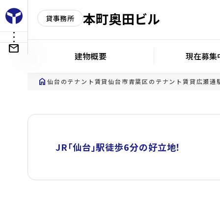
本町奥田ビル
貸事務所
建物概要
現在募集
home
仙台のテナント賃貸
仙台市青葉区のテナント賃貸
広瀬通
JR「仙台」駅徒歩6分の好立地！