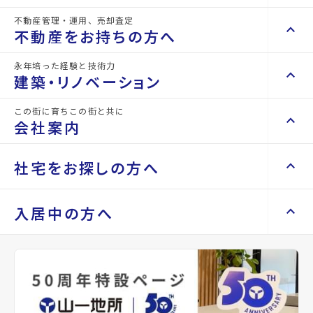
設備・条件
駐車場あり
不動産管理・運用、売却査定
keyboard_arrow_right
keyboard_arrow_up
不動産を買いたい方へ
不動産をお持ちの方へ
備考
-
keyboard_arrow_right
マンションを探す
永年培った経験と技術力
keyboard_arrow_right
keyboard_arrow_up
不動産をお持ちの方へ
建築・リノベーション
space_dashboard
train
実沢安部店舗で現在募
keyboard_arrow_right
不動産の管理を依頼したい
エリアから探す
路線から探す
Properties For Rent
この街に育ちこの街と共に
集中の物件
keyboard_arrow_right
keyboard_arrow_up
建築・リノベーション
会社案内
山一地所の賃貸管理
keyboard_arrow_right
keyboard_arrow_right
戸建てを探す
損害保険・生命保険代理店
keyboard_arrow_right
keyboard_arrow_right
施工事例
不動産を貸すまでの流れ
keyboard_arrow_right
keyboard_arrow_right
keyboard_arrow_up
会社案内
社宅をお探しの方へ
その他の仙台市泉区周辺
keyboard_arrow_right
Renotta（リノッタ）
space_dashboard
train
空き家サポートサービス
keyboard_arrow_right
Related Property
エリアから探す
路線から探す
空き地サポートサービス
keyboard_arrow_right
keyboard_arrow_right
代表挨拶
の物件
keyboard_arrow_right
keyboard_arrow_up
社宅をお探しの方へ
入居中の方へ
keyboard_arrow_right
不動産を売却したい
keyboard_arrow_right
会社概要・沿革
keyboard_arrow_right
土地を探す
keyboard_arrow_right
マンスリーマンション
keyboard_arrow_right
買い取りサービス
店舗紹介
keyboard_arrow_right
keyboard_arrow_right
住まいのFAQ
買取リースバック
space_dashboard
train
keyboard_arrow_right
keyboard_arrow_right
家具家電レンタル
keyboard_arrow_right
山一地所と仙台
エリアから探す
路線から探す
keyboard_arrow_right
相続相談をしたい
keyboard_arrow_right
退去される方へ
keyboard_arrow_right
レンタルオフィス
keyboard_arrow_right
パーパス
keyboard_arrow_right
不動産に投資したい
keyboard_arrow_right
事業用・投資用を探す
※準備中 住まいのしおり（PDF）