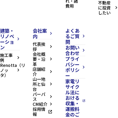
れ・諸
不動産
費用
に投資
arrow_forward_ios
したい
建築・
会社案
よくあ
arrow_forward_ios
リノベ
内
るご質
arrow_forward_ios
arrow_forward_ios
ーショ
問
代表挨
ン
お問い
arrow_forward_ios
拶
arrow_forward_ios
合わせ
会社概
施工事
プライ
arrow_forward_ios
要・沿
例
arrow_forward_ios
革
バシー
Renotta（リ
arrow_forward_ios
店舗紹
ポリシ
ノッ
arrow_forward_ios
arrow_forward_ios
介
タ）
ー
山一地
家電リ
所と仙
arrow_forward_ios
サイク
台
ル法に
パーパ
おける
arrow_forward_ios
ス
open_in_new
収集・
CM紹介
arrow_forward_ios
運搬料
採用情
open_in_new
報
金のご