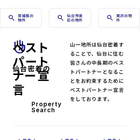
宮城県の
仙台市泉
実沢の物
search
search
search
物件
区の物件
件
ベスト
front_hand
山一地所は仙台密着す
ることで、仙台に住む
パート
皆さんの中長期のベス
仙台密着の
ナー宣
トパートナーとなるこ
とをお約束するために
言
ベストパートナー宣言
をしております。
Property
Search