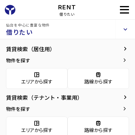
RENT
借りたい
仙台を中心に豊富な物件
実沢安部店舗
keyboard_arrow_up
貸店舗
借りたい
keyboard_arrow_right
建物概要
keyboard_arrow_right
賃貸検索（居住用）
home
仙台のテナント賃貸
仙台市泉区のテナント賃貸
実沢安部店舗
arrow_forward
建物概要
keyboard_arrow_right
物件を探す
実沢安部店舗
arrow_forward
現在募集中の物件
space_dashboard
train
エリアから探す
路線から探す
arrow_forward
共用部
種別／構造
貸店舗／鉄骨造
keyboard_arrow_right
賃貸検索（テナント・事業用）
arrow_forward
地図・周辺環境
アクセス
市営バス バス停『実沢』から徒歩3分
keyboard_arrow_right
物件を探す
所在地
宮城県仙台市泉区実沢字一本橋
space_dashboard
train
location_on
グーグルマップでみる
open_in_new
エリアから探す
路線から探す