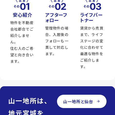
安心紹介
アフターフ
ライフパー
ォロー
トナー
物件を不動産
管理物件の場
賃貸から売買
会社都合でご
合、入居後の
まで、ライフ
紹介しませ
フォローも一
ステージの変
ん。
貫して対応し
化に合わせて
住む人のご希
ます。
最適な物件を
望と向き合い
ご紹介しま
ます。
す。
山一地所は、
山一地所と仙台
arrow_forward
地元宮城を