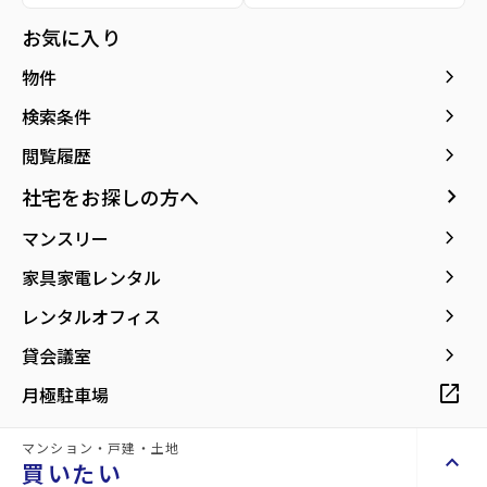
お気に入り
詳細情報
details
keyboard_arrow_right
物件
keyboard_arrow_right
検索条件
物件名
実沢安部店舗
keyboard_arrow_right
閲覧履歴
所在地
宮城県仙台市泉区実沢字一本橋
keyboard_arrow_right
社宅をお探しの方へ
アクセス
市営バス バス停『実沢』から徒歩3分
keyboard_arrow_right
マンスリー
keyboard_arrow_right
家具家電レンタル
location_on
グーグルマップでみる
open_in_new
keyboard_arrow_right
レンタルオフィス
種別
貸店舗
築年月
1998年12月
keyboard_arrow_right
貸会議室
open_in_new
月極駐車場
構造
鉄骨造
階建
地上3階
マンション・戸建・土地
総戸数
-
管理
-
keyboard_arrow_up
買いたい