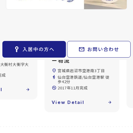
keyboard_arrow_right
貸会議室
keyboard_arrow_right
CM紹介
open_in_new
月極駐車場
keyboard_arrow_right
space_dashboard
train
採用情報
エリアから探す
路線から探す
keyboard_arrow_right
お気に入り
arrow_back
arrow_forward
物件
keyboard_arrow_right
key_vertical
mail
入居中の方へ
お問い合わせ
検索条件
keyboard_arrow_right
童貸地
岩沼臨海工業センコ
閲覧履歴
ー物流
keyboard_arrow_right
郡大衡村大衡字大
keyboard_arrow_right
マイホームを考え始めたら
location_on
宮城県岩沼市空港南3丁目
完成
directions_walk
仙台空港鉄道/仙台空港駅 徒
keyboard_arrow_right
ご購入の流れ・諸費用
歩42分
build_circle
2017年11月完成
l
arrow_forward
View Detail
arrow_forward