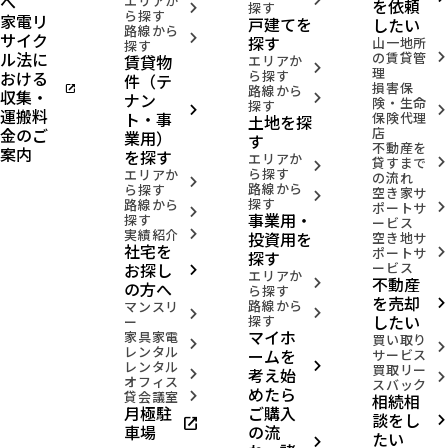
へ
エリアか
を依頼
探す
arrow_forward_ios
ら探す
家電リ
戸建てを
したい
路線から
サイク
arrow_forward_ios
探す
山一地所
探す
ル法に
の賃貸管
賃貸物
arrow_forward_ios
エリアか
arrow_forward_ios
理
おける
ら探す
件（テ
損害保
open_in_new
路線から
収集・
ナン
arrow_forward_ios
険・生命
探す
arrow_forward_ios
arrow_forward_ios
運搬料
ト・事
保険代理
土地を探
金のご
店
業用）
す
不動産を
案内
を探す
エリアか
貸すまで
arrow_forward_ios
arrow_forward_ios
ら探す
エリアか
の流れ
arrow_forward_ios
路線から
ら探す
空き家サ
arrow_forward_ios
探す
路線から
ポートサ
arrow_forward_ios
arrow_forward_ios
事業用・
探す
ービス
実績紹介
投資用を
arrow_forward_ios
空き地サ
社宅を
ポートサ
arrow_forward_ios
探す
お探し
ービス
arrow_forward_ios
エリアか
不動産
arrow_forward_ios
の方へ
ら探す
を売却
路線から
arrow_forward_ios
マンスリ
arrow_forward_ios
arrow_forward_ios
したい
探す
ー
マイホ
家具家電
買い取り
arrow_forward_ios
arrow_forward_ios
レンタル
ームを
サービス
レンタル
arrow_forward_ios
買取リー
考え始
arrow_forward_ios
arrow_forward_ios
オフィス
スバック
めたら
貸会議室
相続相
arrow_forward_ios
月極駐
ご購入
談をし
open_in_new
arrow_forward_ios
車場
の流
たい
arrow_forward_ios