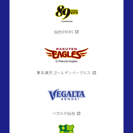
仙台89ERS
open_in_new
東北楽天ゴールデンイーグルス
open_in_new
ベガルタ仙台
open_in_new