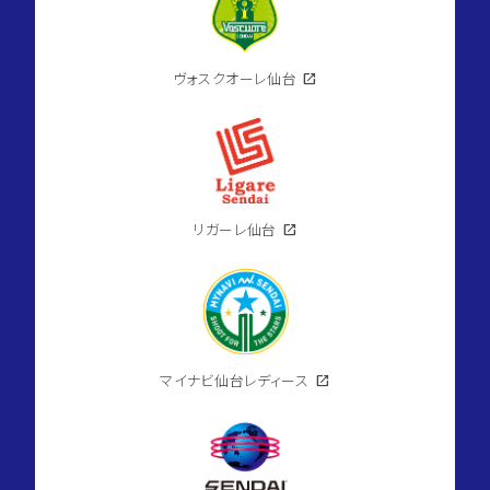
ヴォスクオーレ仙台
open_in_new
リガーレ仙台
open_in_new
マイナビ仙台レディース
open_in_new