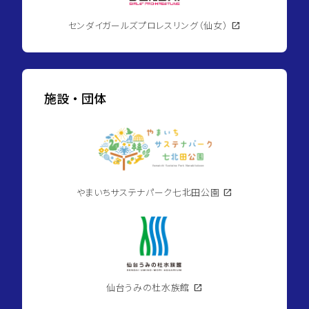
センダイガールズプロレスリング（仙女）
open_in_new
施設・団体
やまいちサステナパーク七北田公園
open_in_new
仙台うみの杜水族館
open_in_new