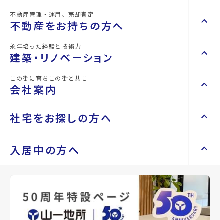
不動産管理・運用、売却査定
keyboard_arrow_right
keyboard_arrow_up
不動産を買いたい方へ
詳細情報
不動産をお持ちの方へ
details
keyboard_arrow_right
マンションを探す
永年培った経験と技術力
keyboard_arrow_right
keyboard_arrow_up
不動産をお持ちの方へ
建築・リノベーション
物件名
コンフォルト支倉
space_dashboard
train
keyboard_arrow_right
不動産の管理を依頼したい
エリアから探す
路線から探す
この街に育ちこの街と共に
keyboard_arrow_right
keyboard_arrow_up
建築・リノベーション
所在地
宮城県仙台市青葉区支倉町
会社案内
山一地所の賃貸管理
keyboard_arrow_right
keyboard_arrow_right
戸建てを探す
損害保険・生命保険代理店
keyboard_arrow_right
keyboard_arrow_right
施工事例
アクセス
仙台市地下鉄南北線/勾当台公園駅 徒歩12
不動産を貸すまでの流れ
keyboard_arrow_right
keyboard_arrow_right
keyboard_arrow_up
会社案内
社宅をお探しの方へ
分
keyboard_arrow_right
Renotta（リノッタ）
space_dashboard
train
空き家サポートサービス
keyboard_arrow_right
仙台市地下鉄東西線/大町西公園駅 徒歩13
エリアから探す
路線から探す
空き地サポートサービス
keyboard_arrow_right
keyboard_arrow_right
代表挨拶
分
keyboard_arrow_right
keyboard_arrow_up
社宅をお探しの方へ
入居中の方へ
keyboard_arrow_right
不動産を売却したい
keyboard_arrow_right
会社概要・沿革
仙台市営バス バス停『市民会館前』から
keyboard_arrow_right
土地を探す
徒歩4分
keyboard_arrow_right
マンスリーマンション
keyboard_arrow_right
買い取りサービス
店舗紹介
keyboard_arrow_right
location_on
グーグルマップでみる
open_in_new
keyboard_arrow_right
住まいのFAQ
買取リースバック
space_dashboard
train
keyboard_arrow_right
keyboard_arrow_right
家具家電レンタル
keyboard_arrow_right
山一地所と仙台
エリアから探す
路線から探す
keyboard_arrow_right
相続相談をしたい
keyboard_arrow_right
退去される方へ
keyboard_arrow_right
レンタルオフィス
種別
賃貸マン
築年月
2005
keyboard_arrow_right
パーパス
ション
年03月
keyboard_arrow_right
不動産に投資したい
keyboard_arrow_right
事業用・投資用を探す
※準備中 住まいのしおり（PDF）