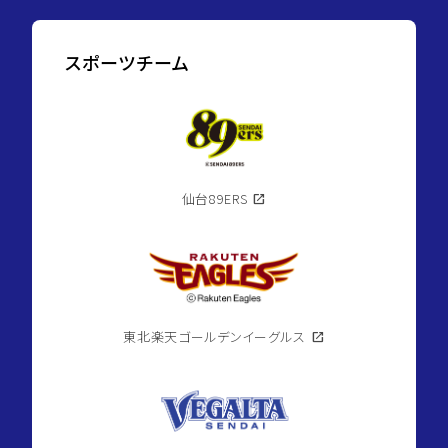
スポーツチーム
仙台89ERS
open_in_new
東北楽天ゴールデンイーグルス
open_in_new