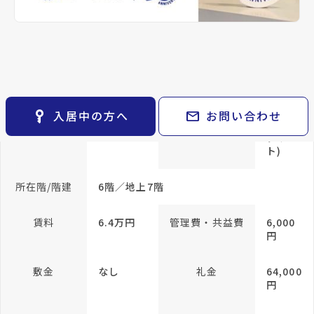
keyboard_arrow_right
貸会議室
keyboard_arrow_right
CM紹介
open_in_new
月極駐車場
間取り
1R
間取り内訳
洋室
keyboard_arrow_right
space_dashboard
train
採用情報
10 帖
エリアから探す
路線から探す
専有面積
29.16m²
keyboard_arrow_right
お気に入り
物件
keyboard_arrow_right
方位
西向き
構造
RC(鉄
key_vertical
mail
入居中の方へ
お問い合わせ
検索条件
筋コン
keyboard_arrow_right
クリー
閲覧履歴
keyboard_arrow_right
ト)
keyboard_arrow_right
マイホームを考え始めたら
所在階/階建
6階／地上7階
keyboard_arrow_right
ご購入の流れ・諸費用
賃料
6.4万円
管理費・共益費
6,000
円
敷金
なし
礼金
64,000
円