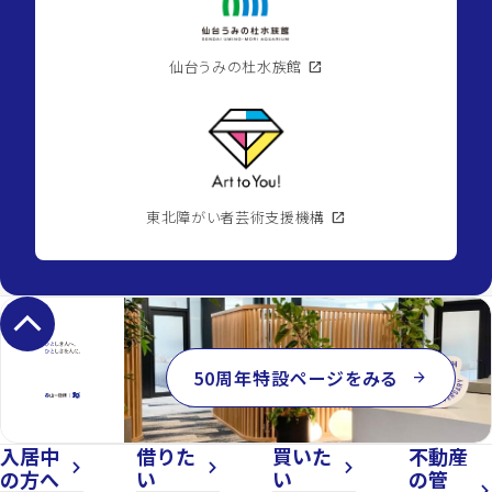
仙台うみの杜水族館
open_in_new
東北障がい者芸術支援機構
open_in_new
keyboard_arrow_up
50周年特設ページをみる
arrow_forward
入居中
借りた
買いた
不動産
arrow_forward_ios
arrow_forward_ios
arrow_forward_ios
の方へ
い
い
の管
arrow_forward_ios