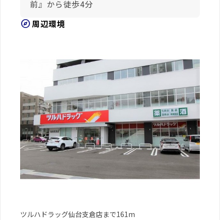
前』から徒歩4分
explore
周辺環境
ツルハドラッグ仙台支倉店まで161m