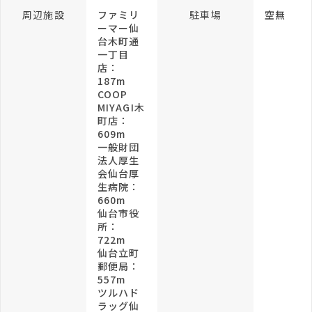
周辺施設
ファミリ
駐車場
空無
ーマー仙
台木町通
一丁目
店：
187m
COOP
MIYAGI木
町店：
609m
一般財団
法人厚生
会仙台厚
生病院：
660m
仙台市役
所：
722m
仙台立町
郵便局：
557m
ツルハド
ラッグ仙