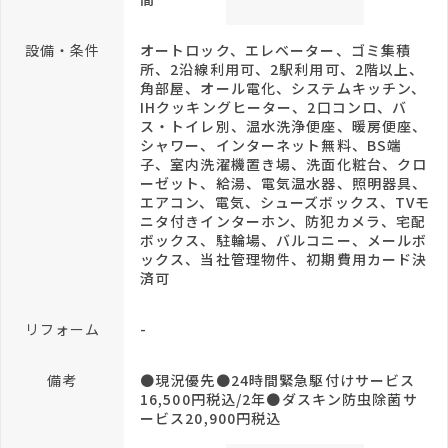
設備・条件
オートロック、エレベーター、ゴミ集積
所、2沿線利用可、2駅利用可、2階以上、
角部屋、オール電化、システムキッチン、
IHクッキングヒーター、2口コンロ、バ
ス・トイレ別、温水洗浄便座、暖房便座、
シャワー、インターネット無料、BS端
子、室内洗濯機置き場、洗面化粧台、クロ
ーゼット、給湯、電気温水器、照明器具、
エアコン、電気、シューズボックス、TVモ
ニタ付きインターホン、防犯カメラ、宅配
ボックス、駐輪場、バルコニー、メールボ
ックス、当社管理物件、初期費用カード決
済可
リフォーム
-
備考
●現況優先●24時間緊急駆付けサービス
16,500円税込/2年●ダスキン防虫除菌サ
ービス20,900円税込