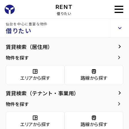
RENT
借りたい
仙台を中心に豊富な物件
コンフォルト支倉
keyboard_arrow_up
賃貸マンション
借りたい
keyboard_arrow_right
現在募集中の物件
keyboard_arrow_right
賃貸検索（居住用）
home
仙台の賃貸お部屋探し
仙台市青葉区の賃貸
勾当台公園駅の賃貸
コ
arrow_forward
建物概要
keyboard_arrow_right
物件を探す
コンフォルト支倉 6階
arrow_forward
現在募集中の物件
6.4
space_dashboard
train
万円
管理費・共益費
6,000円
エリアから探す
路線から探す
arrow_forward
共用部
敷金
0万円
礼金
6.4万円
keyboard_arrow_right
賃貸検索（テナント・事業用）
arrow_forward
地図・周辺環境
keyboard_arrow_right
間取り
1R／29.16m²
物件を探す
arrow_forward
お問い合わせ
space_dashboard
train
階数
6階／7階建て
エリアから探す
路線から探す