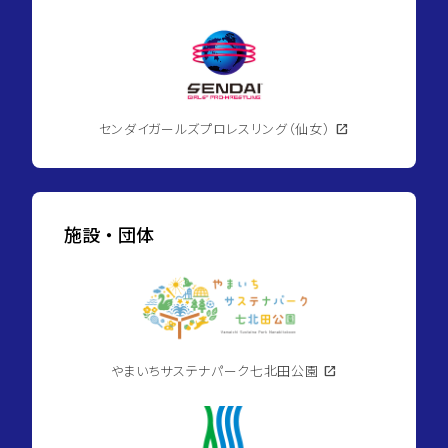
センダイガールズプロレスリング（仙女）
open_in_new
施設・団体
やまいちサステナパーク七北田公園
open_in_new