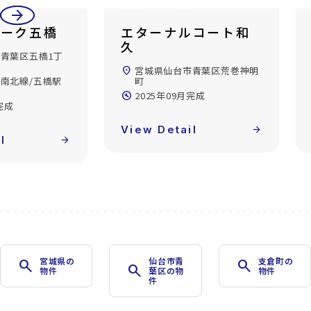
arrow_back
arrow_forward
ルコート和
エターナルコート和
久
市青葉区荒巻神明
location_on
宮城県仙台市青葉区荒巻神明
町
完成
build_circle
2025年09月完成
l
arrow_forward
View Detail
arrow_forward
宮城県の
仙台市青
支倉町の
search
search
search
物件
葉区の物
物件
件