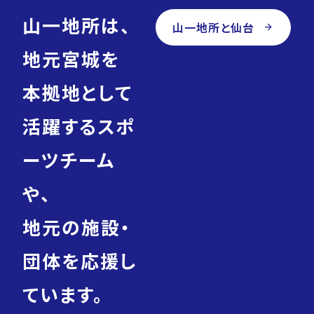
山一地所は、
山一地所と仙台
arrow_forward
地元宮城を
本拠地として
活躍するスポ
ーツチーム
や、
地元の施設・
団体を応援し
ています。