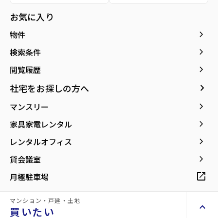
種別／構造
賃貸マンション／RC(鉄筋コンクリート)
お気に入り
アクセス
仙台市地下鉄南北線/勾当台公園駅 徒歩12分
keyboard_arrow_right
物件
仙台市地下鉄東西線/大町西公園駅 徒歩13分
仙台市営バス バス停『市民会館前』から徒
keyboard_arrow_right
検索条件
歩4分
keyboard_arrow_right
閲覧履歴
所在地
宮城県仙台市青葉区支倉町
keyboard_arrow_right
社宅をお探しの方へ
location_on
グーグルマップでみる
open_in_new
keyboard_arrow_right
マンスリー
築年月
2005年03月
keyboard_arrow_right
家具家電レンタル
keyboard_arrow_right
レンタルオフィス
keyboard_arrow_right
貸会議室
open_in_new
月極駐車場
【勾当台公園駅まで徒歩12分の立地】オ
ール電化マンション！
マンション・戸建・土地
keyboard_arrow_up
買いたい