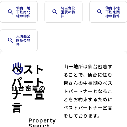
仙台市地
勾当台公
仙台市地
search
search
search
下鉄南北
園駅の物
下鉄東西
線の物件
件
線の物件
大町西公
search
園駅の物
件
ベスト
front_hand
山一地所は仙台密着す
ることで、仙台に住む
パート
皆さんの中長期のベス
仙台密着の
ナー宣
トパートナーとなるこ
とをお約束するために
言
ベストパートナー宣言
をしております。
Property
Search