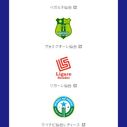
ベガルタ仙台
open_in_new
ヴォスクオーレ仙台
open_in_new
リガーレ仙台
open_in_new
マイナビ仙台レディース
open_in_new