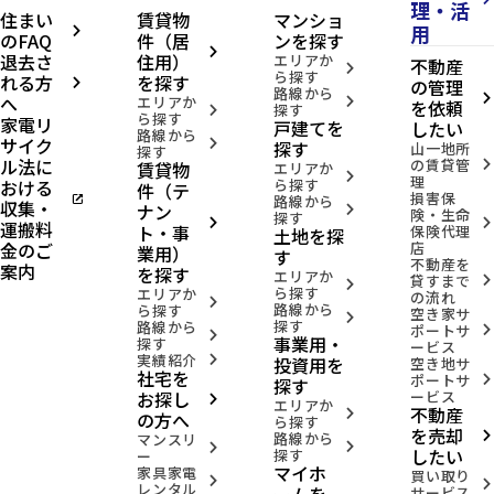
理・活
住まい
賃貸物
マンショ
用
arrow_forward_ios
のFAQ
件（居
ンを探す
arrow_forward_ios
退去さ
住用）
エリアか
不動産
arrow_forward_ios
ら探す
れる方
を探す
の管理
arrow_forward_ios
路線から
へ
arrow_forward_ios
エリアか
arrow_forward_ios
を依頼
探す
arrow_forward_ios
ら探す
家電リ
戸建てを
したい
路線から
サイク
arrow_forward_ios
探す
山一地所
探す
ル法に
の賃貸管
賃貸物
arrow_forward_ios
エリアか
arrow_forward_ios
理
おける
ら探す
件（テ
損害保
open_in_new
路線から
収集・
ナン
arrow_forward_ios
険・生命
探す
arrow_forward_ios
arrow_forward_ios
運搬料
ト・事
保険代理
土地を探
金のご
店
業用）
す
不動産を
案内
を探す
エリアか
貸すまで
arrow_forward_ios
arrow_forward_ios
ら探す
エリアか
の流れ
arrow_forward_ios
路線から
ら探す
空き家サ
arrow_forward_ios
探す
路線から
ポートサ
arrow_forward_ios
arrow_forward_ios
事業用・
探す
ービス
実績紹介
投資用を
arrow_forward_ios
空き地サ
社宅を
ポートサ
arrow_forward_ios
探す
お探し
ービス
arrow_forward_ios
エリアか
不動産
arrow_forward_ios
の方へ
ら探す
を売却
路線から
arrow_forward_ios
マンスリ
arrow_forward_ios
arrow_forward_ios
したい
探す
ー
マイホ
家具家電
買い取り
arrow_forward_ios
arrow_forward_ios
レンタル
ームを
サービス