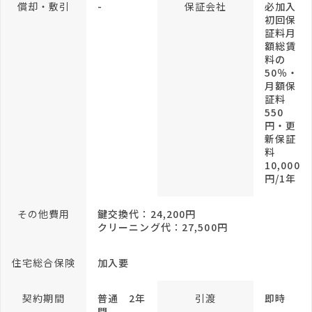
償却・敷引
-
保証会社
必加入
初回保
証料月
額総賃
料の
50％・
月額保
証料
550
円・更
新保証
料
10,000
円/1年
その他費用
鍵交換代：24,200円
クリーニング代：27,500円
住宅総合保険
加入要
契約期間
普通 2年
引渡
即時
間