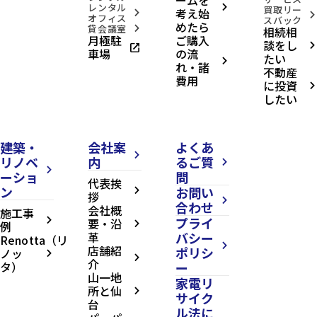
レンタル
arrow_forward_ios
買取リー
考え始
arrow_forward_ios
arrow_forward_ios
オフィス
スバック
めたら
貸会議室
相続相
arrow_forward_ios
月極駐
ご購入
談をし
open_in_new
arrow_forward_ios
車場
の流
たい
arrow_forward_ios
れ・諸
不動産
費用
に投資
arrow_forward_ios
したい
建築・
会社案
よくあ
arrow_forward_ios
リノベ
内
るご質
arrow_forward_ios
arrow_forward_ios
ーショ
問
代表挨
ン
お問い
arrow_forward_ios
拶
arrow_forward_ios
合わせ
会社概
施工事
プライ
arrow_forward_ios
要・沿
例
arrow_forward_ios
革
バシー
Renotta（リ
arrow_forward_ios
店舗紹
ポリシ
ノッ
arrow_forward_ios
arrow_forward_ios
介
タ）
ー
山一地
家電リ
所と仙
arrow_forward_ios
サイク
台
ル法に