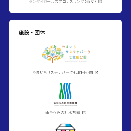
センダイガールズプロレスリング（仙女）
open_in_new
施設・団体
やまいちサステナパーク七北田公園
open_in_new
仙台うみの杜水族館
open_in_new