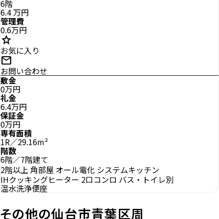
6階
6.4
万円
管理費
0.6万円
star
お気に入り
mail
お問い合わせ
敷金
0万円
礼金
6.4万円
保証金
0万円
専有面積
1R／29.16m²
階数
6階／7階建て
2階以上
角部屋
オール電化
システムキッチン
IHクッキングヒーター
2口コンロ
バス・トイレ別
温水洗浄便座
その他の仙台市青葉区周