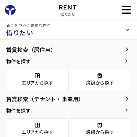
RENT
借りたい
仙台を中心に豊富な物件
コンフォルト支倉
keyboard_arrow_up
賃貸マンション
借りたい
keyboard_arrow_right
建物概要
keyboard_arrow_right
賃貸検索（居住用）
home
仙台の賃貸お部屋探し
仙台市青葉区の賃貸
勾当台公園駅の賃貸
コ
arrow_forward
建物概要
keyboard_arrow_right
物件を探す
コンフォルト支倉
arrow_forward
現在募集中の物件
space_dashboard
train
エリアから探す
路線から探す
arrow_forward
共用部
種別／構造
賃貸マンション／RC(鉄筋コンクリート)
keyboard_arrow_right
賃貸検索（テナント・事業用）
arrow_forward
地図・周辺環境
アクセス
仙台市地下鉄南北線/勾当台公園駅 徒歩12分
keyboard_arrow_right
物件を探す
仙台市地下鉄東西線/大町西公園駅 徒歩13分
仙台市営バス バス停『市民会館前』から徒
space_dashboard
train
歩4分
エリアから探す
路線から探す