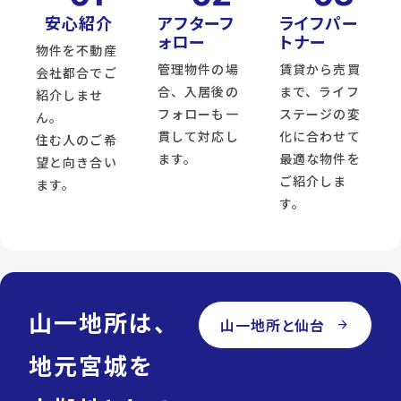
安心紹介
アフターフ
ライフパー
ォロー
トナー
物件を不動産
管理物件の場
賃貸から売買
会社都合でご
合、入居後の
まで、ライフ
紹介しませ
フォローも一
ステージの変
ん。
貫して対応し
化に合わせて
住む人のご希
ます。
最適な物件を
望と向き合い
ご紹介しま
ます。
す。
山一地所は、
山一地所と仙台
arrow_forward
地元宮城を