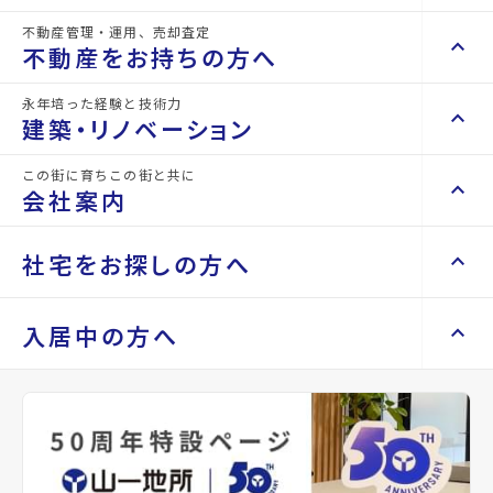
所在地
宮城県仙台市青葉区支倉町
不動産管理・運用、売却査定
keyboard_arrow_right
keyboard_arrow_up
不動産を買いたい方へ
不動産をお持ちの方へ
アクセス
仙台市地下鉄南北線/勾当台公園駅 徒歩12分
keyboard_arrow_right
マンションを探す
永年培った経験と技術力
仙台市地下鉄東西線/大町西公園駅 徒歩13分
keyboard_arrow_right
keyboard_arrow_up
不動産をお持ちの方へ
建築・リノベーション
space_dashboard
train
仙台市営バス バス停『市民会館前』から徒
keyboard_arrow_right
不動産の管理を依頼したい
歩4分
エリアから探す
路線から探す
この街に育ちこの街と共に
keyboard_arrow_right
keyboard_arrow_up
建築・リノベーション
location_on
グーグルマップでみる
open_in_new
会社案内
山一地所の賃貸管理
keyboard_arrow_right
keyboard_arrow_right
戸建てを探す
損害保険・生命保険代理店
keyboard_arrow_right
keyboard_arrow_right
施工事例
不動産を貸すまでの流れ
種別
賃貸マンション
築年月
2005年
keyboard_arrow_right
keyboard_arrow_right
keyboard_arrow_up
会社案内
社宅をお探しの方へ
keyboard_arrow_right
Renotta（リノッタ）
space_dashboard
train
03月
空き家サポートサービス
keyboard_arrow_right
エリアから探す
路線から探す
空き地サポートサービス
keyboard_arrow_right
keyboard_arrow_right
代表挨拶
構造
RC(鉄筋コンクリ
階建
地上7階
keyboard_arrow_right
keyboard_arrow_up
社宅をお探しの方へ
入居中の方へ
keyboard_arrow_right
不動産を売却したい
keyboard_arrow_right
会社概要・沿革
ート)
keyboard_arrow_right
土地を探す
keyboard_arrow_right
マンスリーマンション
keyboard_arrow_right
買い取りサービス
店舗紹介
keyboard_arrow_right
keyboard_arrow_right
住まいのFAQ
買取リースバック
総戸数
space_dashboard
34戸
管理
train
-
keyboard_arrow_right
keyboard_arrow_right
家具家電レンタル
keyboard_arrow_right
山一地所と仙台
エリアから探す
路線から探す
keyboard_arrow_right
相続相談をしたい
keyboard_arrow_right
退去される方へ
keyboard_arrow_right
レンタルオフィス
keyboard_arrow_right
パーパス
設備・条件
オートロック、エレベーター、ゴミ集積所、
keyboard_arrow_right
不動産に投資したい
2沿線利用可、2駅利用可
keyboard_arrow_right
事業用・投資用を探す
※準備中 住まいのしおり（PDF）