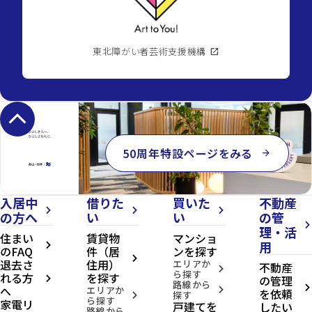
東北障がい者芸術支援機構
open_in_new
keyboard_arrow_up
50周年特設ページをみる
arrow_forward
入居中
借りた
買いた
不動産
arrow_forward_ios
arrow_forward_ios
arrow_forward_ios
の方へ
い
い
の管
arrow_forward_ios
理・活
住まい
賃貸物
マンショ
用
arrow_forward_ios
のFAQ
件（居
ンを探す
arrow_forward_ios
退去さ
住用）
エリアか
不動産
arrow_forward_ios
ら探す
れる方
を探す
の管理
arrow_forward_ios
路線から
へ
arrow_forward_ios
エリアか
arrow_forward_ios
を依頼
探す
arrow_forward_ios
ら探す
家電リ
戸建てを
したい
路線から