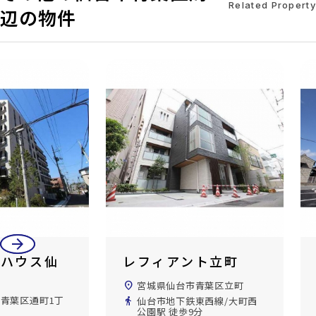
Related Property
辺の物件
arrow_back
arrow_forward
クハウス仙
レフィアント立町
location_on
宮城県仙台市青葉区立町
青葉区通町1丁
directions_walk
仙台市地下鉄東西線/大町西
公園駅 徒歩9分