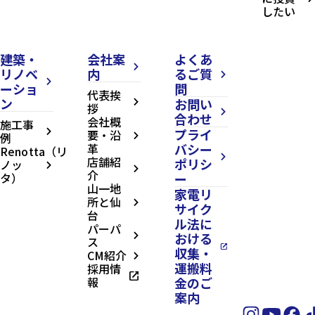
したい
建築・
会社案
よくあ
arrow_forward_ios
リノベ
内
るご質
arrow_forward_ios
arrow_forward_ios
ーショ
問
代表挨
ン
お問い
arrow_forward_ios
拶
arrow_forward_ios
合わせ
会社概
施工事
プライ
arrow_forward_ios
要・沿
例
arrow_forward_ios
革
バシー
Renotta（リ
arrow_forward_ios
店舗紹
ポリシ
ノッ
arrow_forward_ios
arrow_forward_ios
介
タ）
ー
山一地
家電リ
所と仙
arrow_forward_ios
サイク
台
ル法に
パーパ
おける
arrow_forward_ios
ス
open_in_new
収集・
CM紹介
arrow_forward_ios
運搬料
採用情
open_in_new
報
金のご
案内