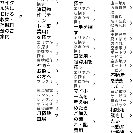
サイク
arrow_forward_ios
探す
山一地所
探す
ル法に
の賃貸管
賃貸物
arrow_forward_ios
エリアか
arrow_forward_ios
理
おける
ら探す
件（テ
損害保
open_in_new
路線から
収集・
ナン
arrow_forward_ios
険・生命
探す
arrow_forward_ios
arrow_forward_ios
運搬料
ト・事
保険代理
土地を探
金のご
店
業用）
す
不動産を
案内
を探す
エリアか
貸すまで
arrow_forward_ios
arrow_forward_ios
ら探す
エリアか
の流れ
arrow_forward_ios
路線から
ら探す
空き家サ
arrow_forward_ios
探す
路線から
ポートサ
arrow_forward_ios
arrow_forward_ios
事業用・
探す
ービス
実績紹介
投資用を
arrow_forward_ios
空き地サ
社宅を
ポートサ
arrow_forward_ios
探す
お探し
ービス
arrow_forward_ios
エリアか
不動産
arrow_forward_ios
の方へ
ら探す
を売却
路線から
arrow_forward_ios
マンスリ
arrow_forward_ios
arrow_forward_ios
したい
探す
ー
マイホ
家具家電
買い取り
arrow_forward_ios
arrow_forward_ios
レンタル
ームを
サービス
レンタル
arrow_forward_ios
買取リー
考え始
arrow_forward_ios
arrow_forward_ios
オフィス
スバック
めたら
貸会議室
相続相
arrow_forward_ios
月極駐
ご購入
談をし
open_in_new
arrow_forward_ios
車場
の流
たい
arrow_forward_ios
れ・諸
不動産
費用
に投資
arrow_forward_ios