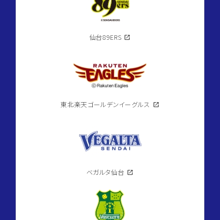
仙台89ERS
open_in_new
東北楽天ゴールデンイーグルス
open_in_new
ベガルタ仙台
open_in_new