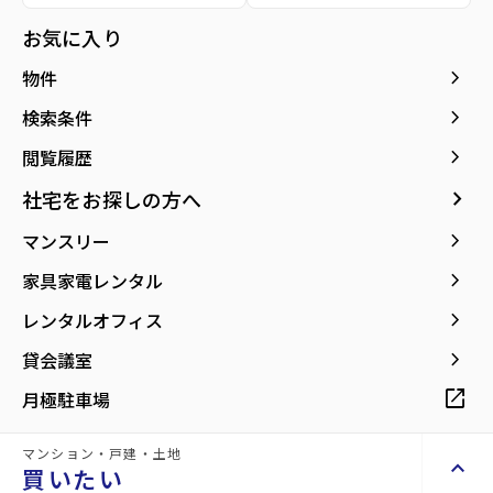
所在地
宮城県仙台市青葉区支倉町
location_on
グーグルマップでみる
お気に入り
open_in_new
keyboard_arrow_right
物件
keyboard_arrow_right
検索条件
keyboard_arrow_right
閲覧履歴
keyboard_arrow_right
社宅をお探しの方へ
keyboard_arrow_right
マンスリー
keyboard_arrow_right
家具家電レンタル
keyboard_arrow_right
レンタルオフィス
keyboard_arrow_right
貸会議室
詳細情報
details
open_in_new
月極駐車場
マンション・戸建・土地
物件名
コンフォルト支倉
keyboard_arrow_up
買いたい