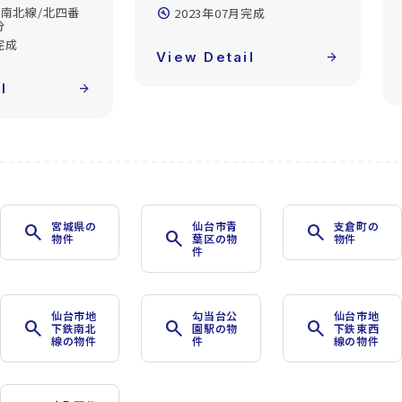
南北線/北四番
build_circle
2023年07月完成
分
完成
View Detail
arrow_forward
l
arrow_forward
宮城県の
仙台市青
支倉町の
search
search
search
物件
葉区の物
物件
件
仙台市地
勾当台公
仙台市地
search
search
search
下鉄南北
園駅の物
下鉄東西
線の物件
件
線の物件