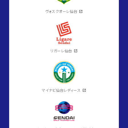
ヴォスクオーレ仙台
open_in_new
リガーレ仙台
open_in_new
マイナビ仙台レディース
open_in_new