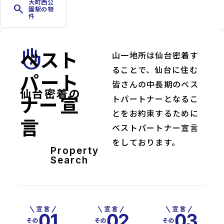
大町西公
search
園駅の物
件
ベスト
front_hand
山一地所は仙台密着す
ることで、仙台に住む
パート
皆さんの中長期のベス
仙台密着の
ナー宣
トパートナーとなるこ
とをお約束するために
言
ベストパートナー宣言
をしております。
Property
Search