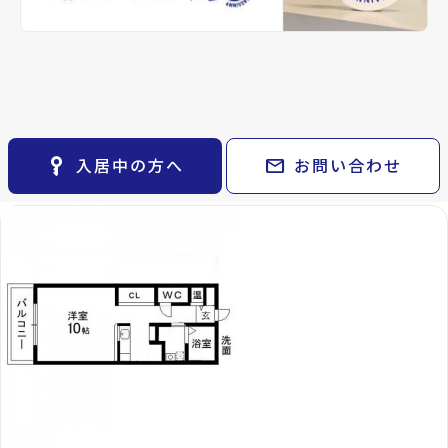
keyboard_arrow_right
貸会議室
keyboard_arrow_right
CM紹介
open_in_new
月極駐車場
keyboard_arrow_right
備考
space_dashboard
-
train
採用情報
エリアから探す
路線から探す
コンフォルト支倉で現在
keyboard_arrow_right
お気に入り
Properties For Rent
募集中の物件
物件
keyboard_arrow_right
key_vertical
mail
入居中の方へ
お問い合わせ
検索条件
keyboard_arrow_right
閲覧履歴
keyboard_arrow_right
keyboard_arrow_right
マイホームを考え始めたら
keyboard_arrow_right
ご購入の流れ・諸費用